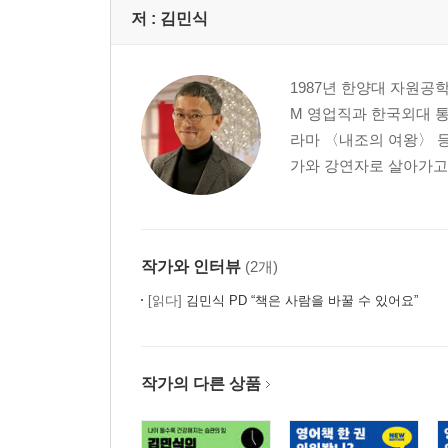
저 :
김민식
1987년 한양대 자원공
M 영업직과 한국외대 통
라마 〈내조의 여왕〉 등
가와 강연자로 살아가고 
작가와 인터뷰
(2개)
[읽다]
김민식 PD “책은 사람을 바꿀 수 있어요”
작가의 다른 상품