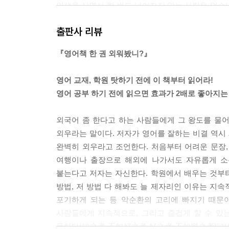
인생을 살면서 한 번도 넘어지지 않는 사람은 없습니
공부도 마찬가지입니다. 틀린 문장을 말하지 않는법
출판사 리뷰
는 않습니다. 그리고 사실 진짜 창피한 건, 창피당할까봐
『영어책 한 권 외워봤니?』
책 한 권을 외우라고 하면 지레 겁을 먹습니다. 회화
외로 머릿속에 남은 문장이 많을 겁니다. 기억이 안 
영어 교재, 학원 탓하기 전에 이 책부터 읽어라!
첫술에 배부를 수 없잖아요. 짧은 시간이라도 매일 
영어 공부 하기 전에 읽으면 효과가 2배로 좋아지는
쉽고 간단하지만, 꾸준히 반복하면 책 한 권을 외우
보면 성취감과 보람에 뿌듯해지고 인생이 행복해
외국어 좀 한다고 하는 사람들에게 그 왕도를 물어
집니다. 그 모든 시작이 ‘고작 한번 해봤을 뿐’인 겁니다. 
외우라는 말이다. 저자가 영어를 잘하는 비결 역시 
완벽히 외우라고 조언한다. 처음부터 어려운 문장,
영어 암송 복습을 할 때, 교재를 보면서 하면 영어 
여행이나 출장으로 해외에 나가서도 자유롭게 소
하지만 이는 단기 기억을 인출한 것이지 장기 기억에
붙는다고 저자는 자신한다. 학원에서 배우는 것부터 
할 수 있어야 제대로 내 것이 됩니다. 나아가서, 쪽
방법, 저 방법 다 해봐도 늘 제자리인 이유는 지속
래야 유창성 착각을 피할 수 있어요.
포기하게 되는 등 악순환의 고리에 빠지기 때문이
암송 공부를 할 땐, 책을 보지 말고 눈을 감고 문장
사람들에게 지속적으로, 그리고 즐겁게 할 수 있는
못하다(知之者 不如好之者 好之者 不如樂之者)”라는
--- p.91