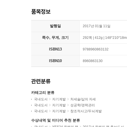
품목정보
발행일
2017년 01월 11일
쪽수, 무게, 크기
292쪽 | 412g | 148*210*18
ISBN13
9788960863132
ISBN10
8960863130
관련분류
카테고리 분류
국내도서
자기계발
처세술/삶의 자세
국내도서
자기계발
성공학/경력관리
국내도서
자기계발
창조적사고/두뇌계발
수상내역 및 미디어 추천 분류