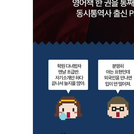
놀면서 공부하자
독해 자료의 보고 어린이 자료실
회화 실력이 쑥쑥 느는 영어 소설책 읽기
드라마에서 건진 인생 교훈
영어 읽기 습관에 좋은 리더스 다이제스트
영영사전 vs 위키피디아
영어시험 잘 보는 비결
5장 영어 공부 즐겁게, 계속하자
영어도 잘하고 싶다면 계속해야 한다
회화 암송이 지겨울 땐 팝송
복습 효과를 높이는 큰소리 팝송
하루 한 편 TED 듣기
오디오북으로 읽기와 듣기를 동시에
미국 대통령에게 받는 특급 영어 과외
영작 연습은 쉬운 단어로 짧게 끊어서
인터넷으로 떠나는 모바일 어학연수