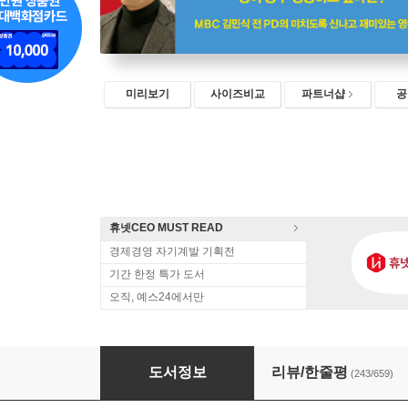
미리보기
사이즈비교
파트너샵
공
휴넷CEO MUST READ
경제경영 자기계발 기획전
기간 한정 특가 도서
오직, 예스24에서만
영어책 한 권 외워봤니?
도서정보
리뷰/한줄평
(243/659)