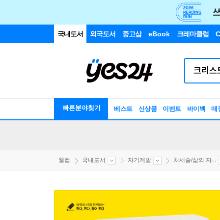
국내도서
외국도서
중고샵
eBook
크레마클럽
C
빠른분야찾기
베스트
신상품
이벤트
바이백
매
웰컴
국내도서
자기계발
처세술/삶의 자...