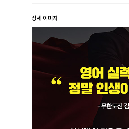
이야기와 이미지를 함께 떠올려라
받아쓰기를 해보면 영어 실력이 보인다
상세 이미지
영어 잘하는 척하는 비결
3장 짬짬이 시간도 내 편으로 만들어라
오직 시간으로만 살 수 있는 것들
시간 관리로 내 인생을 지배하자
하루에 세 번, 시간을 버는 습관
1.01의 365승은 37.8
암송의 비결은 자투리 시간
벼락치기보다는 짬짬이 공부가 낫다
뽀모도로 기법을 활용한 영어 집중 시간
하루에 한 줄 인생을 모은다
차곡차곡 하루 한 줄 학습법
6개월 만에 외국어를 마스터하는 방법
4장 책 한 권을 완벽히 외웠다면