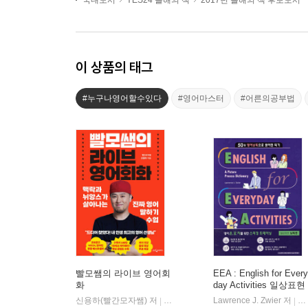
국내도서
YES24 올해의 책
2017년 올해의 책 후보도서
이 상품의 태그
#누구나영어할수있다
#영어마스터
#어른의공부법
빨모쌤의 라이브 영어회
EEA : English for Every
화
day Activities 일상표현
낭독편
신용하(빨간모자쌤) 저
웅진지식하우스
Lawrence J. Zwier 저
Co
|
|