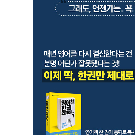
6장 결국, 영어는 자신감이다
필요(need) 먼저, 욕구(want) 나중
공부의 밑천은 끈기와 자존감
진화의 법칙을 거스르지 마라
억지로 가르친다고 늘지 않는다
국어 실력부터 쌓아라
탄탄한 모국어가 탄탄한 외국어를
작은 성취감이 인생의 밑거름이 된다
사소한 일상은 사소하지 않다
영어 덕택에 인생이 더 즐겁다
학원 똑똑하게 활용하는 법
에필로그 영어가 취미가 되는 날까지
감사의 글