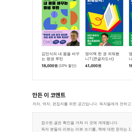
김민식의 내 몸을 바꾸
영어책 한 권 외워봤
영
는 평생 루틴
니? (큰글자도서)
니
18,000
원
(10% 할인)
41,000
원
1
만든 이 코멘트
저자, 역자, 편집자를 위한 공간입니다. 독자들에게 전하고
접수된 글은 확인을 거쳐 이 곳에 게재됩니다.
독자 분들의 리뷰는 리뷰 쓰기를, 책에 대한 문의는 1: