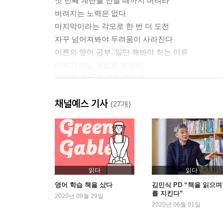
첫 번째 계단을 만날 때까지 버텨라
버려지는 노력은 없다
마지막이라는 각오로 한 번 더 도전
자꾸 넘어져봐야 두려움이 사라진다
어른의 영어 공부, 일단 해봐야 하는 이유
머리가 아닌 몸으로 익혀라
영어가 주는 세 가지 즐거움
셀프 몰입 유학 캠프 24시
채널예스 기사
(27개)
2장 일단 한 권 외워보자
묻지도 따지지도 말고 무조건 외워라
처음부터 거창할 필요는 없다
하루 10문장만 외워보자
머리로 이해한 것을 외웠다고 착각하지 마라
읽다
읽다
어떤 책을 외우면 좋을까
영어 학습 책을 샀다
김민식 PD “책을 읽으며
를 지킨다”
의미 단락별로 끊어서 외워라
2020년 09월 29일
2020년 06월 01일
영어 공부의 맹점
회화 암송은 드라마 연기하듯이