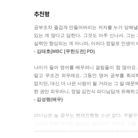
저자의 지론이다.
추천평
“영어 실력만 향상되는 게 아니라, 이러다 정말로 인
공부조차 즐겁게 만들어버리는 저자를 누가 당해낼 수
영어도 인생도 작은 성취감이 모여 성공을 이룬다!
있는 게 많다고 답한다. 그것도 아주 신나서. 그는
실력만 향상되는 게 아니라, 이러다 정말로 인생이 바
영어뿐만 아니라 일본어, 중국어로도 대화가 가능
- 김태호(MBC [무한도전] PD)
다국어에 능통한 비결 역시 기초회화 책을 외우는 데
문장 300개는 ‘복리의 마법’처럼 쌓여 어느 날 
나이가 들어 영어를 배우려니 걸림돌이 참 많아요.
10문장씩 외우는 노하우, 회화 실력이 쑥쑥 느는 
말고 무조건 외우래요. 그동안 영어 공부를 회피
않고 공짜로 영어를 배울 수 있는 유익한 사이트와 
없지만, 대신 더 나은 사람이 될 거라는 그 말 때문
한 권만 외우라니, 정말 김민식 피디님답게 유쾌하
김태호 PD는 이 책을 읽고 나서 “영어실력만 향상
- 김성령(배우)
비결만이 아니라 영어 덕분에 인생이 바뀐 저자의 
피디님은 늘 꿈꾸는 현재진행형 소년 같다. 꾸불
그리고 멈춰 서지도 않는다. 끊임없이 새로운 것을 
도전이었던 영어 공부, 달리라고 채찍을 휘두르는 