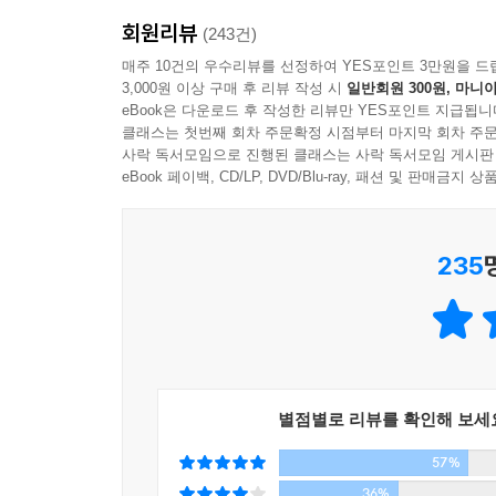
- 장나라(배우)
회원리뷰
(243건)
최선의 동기부여는 머리가 아니라 가슴을 움직여야 한
매주 10건의 우수리뷰를 선정하여 YES포인트 3만원을 드
3,000원 이상 구매 후 리뷰 작성 시
일반회원 300원, 마니아
알아왔지만 언제나 경이로운 사람이었다. 이 책을
eBook은 다운로드 후 작성한 리뷰만 YES포인트 지급됩니
아니다. 스스로 단점 투성이라고 생각하는 사람에게 
클래스는 첫번째 회차 주문확정 시점부터 마지막 회차 주문
- 박상준(서울SF아카이브 대표)
사락 독서모임으로 진행된 클래스는 사락 독서모임 게시판
eBook 페이백, CD/LP, DVD/Blu-ray, 패션 및 판매금
235
별점별로 리뷰를 확인해 보세
57%
36%