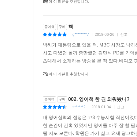
8명
이 이 리뷰를 추천합니다.
책
종이책
구매
g********7
2018-06-26
신고
|
|
|
박씨가 대통령으로 있을 적, MBC 사장도 낙하
치고 다녔던 똘끼 충만했던 김민식 PD를 기
초대해서 소개하는 방송을 본 적 있다.비디오 
7명
이 이 리뷰를 추천합니다.
002. 영어책 한 권 외워봤니?
종이책
구매
s******2
2018-01-04
신고
|
|
|
내 영어실력의 절정은 고3 수능시험 직전이었다
한 순간이 간혹 있었지만 영어를 아주 잘 할 
될 지도 모른다. 학원은 가기 싫고 요새 광고하