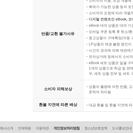
소비자의 사용, 포장 개봉에 
복제가 가능한 상품 등의 포장을 
소비자의 요청에 따라 개별
디지털 컨텐츠인 eBook, 
eBook 대여 상품은 대여 기
모바일 쿠폰 등록 후 취소/환
반품/교환 불가사유
중고상품이 구매확정(자동 
LP상품의 재생 불량 원인이 기
시간의 경과에 의해 재판매가
전자상거래 등에서의 소비자
eBook 세트 상품은 일괄 
1개의 상품으로 취급 및 판매
우, 세트 상품 전부 및 세트
상품의 불량에 의한 반품, 교
소비자 피해보상
준하여 처리됨
환불 지연에 따른 배상
대금 환불 및 환불 지연에 
회사소개
인재채용
이용약관
개인정보처리방침
청소년보호정책
도서홍보안내