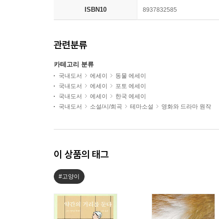
ISBN10
8937832585
관련분류
카테고리 분류
국내도서
에세이
동물 에세이
국내도서
에세이
포토 에세이
국내도서
에세이
한국 에세이
국내도서
소설/시/희곡
테마소설
영화와 드라마 원작
이 상품의 태그
#고양이