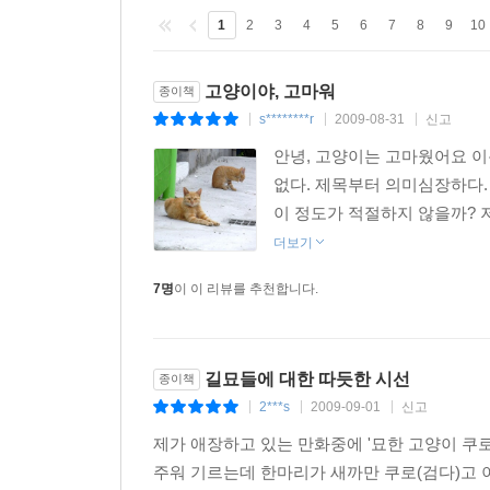
1
2
3
4
5
6
7
8
9
10
고양이야, 고마워
종이책
s********r
2009-08-31
신고
|
|
|
안녕, 고양이는 고마웠어요 이
없다. 제목부터 의미심장하다.
이 정도가 적절하지 않을까? 
더보기
7명
이 이 리뷰를 추천합니다.
길묘들에 대한 따듯한 시선
종이책
2***s
2009-09-01
신고
|
|
|
제가 애장하고 있는 만화중에 '묘한 고양이 쿠
주워 기르는데 한마리가 새까만 쿠로(검다)고 