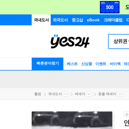
국내도서
외국도서
중고샵
eBook
크레마클럽
C
빠른분야찾기
베스트
신상품
이벤트
바이백
매
웰컴
국내도서
에세이
동물 에세이
소