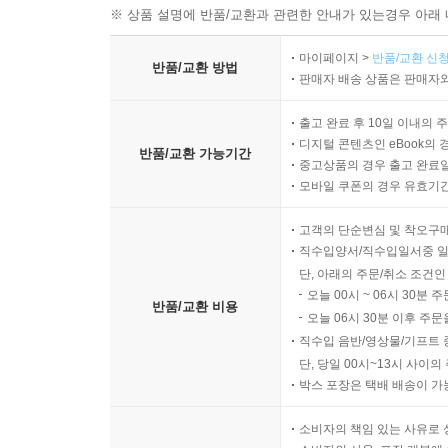
※ 상품 설명에 반품/교환과 관련한 안내가 있는경우 아래 
마이페이지 >
반품/교환 신청
반품/교환 방법
판매자 배송 상품은 판매자와
출고 완료 후 10일 이내의 
디지털 콘텐츠인 eBook의 
반품/교환 가능기간
중고상품의 경우 출고 완료일
모바일 쿠폰의 경우 유효기간(
고객의 단순변심 및 착오구
직수입양서/직수입일서중 일
단, 아래의 주문/취소 조건인
오늘 00시 ~ 06시 30분 
반품/교환 비용
오늘 06시 30분 이후 주문
직수입 음반/영상물/기프트 
단, 당일 00시~13시 사이
박스 포장은 택배 배송이 가
소비자의 책임 있는 사유로 