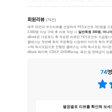
고양이의 모습에서 진한 형제애를, 늙은 고양이의
고양이의 모습에서 깊은 모성애를, 만날 때 마다 
잊고 있던 우리의 감성들을 재발견한다. 책 속의
회원리뷰
멸시당하지만, 친근하고 사랑스러운 길거리 이웃이
(74건)
내민다면 얼마든지 친구가 될 수 있는, 심장이 뜨
매주 10건의 우수리뷰를 선정하여 YES포인트 3만원을 드
3,000원 이상 구매 후 리뷰 작성 시
일반회원 300원, 마니아
인식을 바꿔놓을 수는 없다. 일본이나 스페인,
eBook은 다운로드 후 작성한 리뷰만 YES포인트 지급됩니
불가능한 소망인지도 모르겠다. 하지만 저자는 '고
클래스는 첫번째 회차 주문확정 시점부터 마지막 회차 주문
이들도 저자에 말에 공감 할 수 있을 것이다. 좀
사락 독서모임으로 진행된 클래스는 사락 독서모임 게시판
우리가 할 수 있는 최소한의 배려이니까.
eBook 페이백, CD/LP, DVD/Blu-ray, 패션 및 판매금
§ 고양이 마니아 군단이 만든 본격 고양이 책!
74
명
이 책의 또 다른 특징은 저자뿐만 아니라 제작에
키우고 있는 일러스트 작가부터 고양이 세 마리
사람들로 이루어진 모니터 요원까지 고양이 마니아 
별점별로 리뷰를 확인해 보세