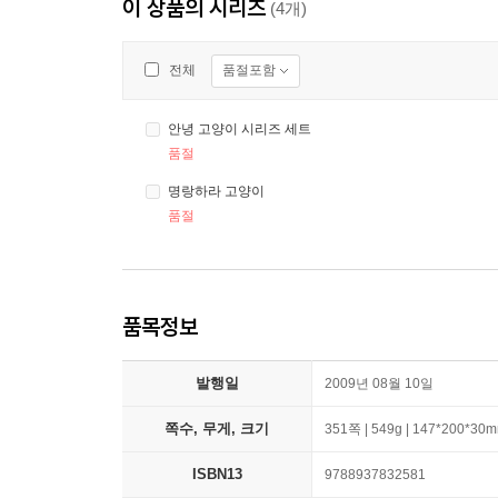
이 상품의 시리즈
(4개)
품절포함
전체
안녕 고양이 시리즈 세트
품절
명랑하라 고양이
품절
품목정보
발행일
2009년 08월 10일
쪽수, 무게, 크기
351쪽 | 549g | 147*200*30
ISBN13
9788937832581