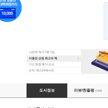
나민애 작가 7문 7답
이동진 선정 최고의 책
기간 한정 특가 도서
오직, 예스24에서만
안녕, 고양이는 고마웠어요
도서정보
리뷰/한줄평
(74/9)