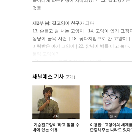
놀이터에 화분전쟁이 시작되었다 | 12. 길고양이는 짝
것들
제2부 봄: 길고양이 친구가 되다
13. 손들고 벌 서는 고양이 | 14. 고양이 엽기 표정
동냥이 굴욕 사건 | 18. 꽃다지밭으로 간 고양이 |
버림받은 아기 고양이 | 22. 깜냥이 벽돌 베고 눕다. |
불량 고양이?
「from cat」 그래 가끔 하늘을 보자
채널예스 기사
제3부 여름 : 새로운 만남
(2개)
24. 그 많던 고양이는 다 어디로 갔을까? | 25.
로드킬당하다 | 28. 너무 다정해, 고양이 자매 | 29
cinema」 좌절금지 2 「from cat」 달려라 고양이
제4부 가을 : 고양이 산책
읽다
읽다
33. 단풍 구경 나온 낭만고양이 | 34. 5남매 아기 고
‘기승전고양이’라고 말할 수
이용한 “고양이의 세계
밖에 없는 이유
존중해주는 나라도 있다
어디서 구할까 | 38. 고양이 버리러 온 아이와 어미 