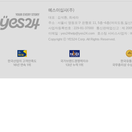
대표 : 김석환, 최세라
주소 : 서울시 영등포구 은행로 11, 5층~6층(여의도동,일신
사업자등록번호 : 229-81-37000 통신판매업신고 : 제 200
이메일 : yes24help@yes24.com 호스팅 서비스사업자 :
Copyright ⓒ YES24 Corp. All Rights Reserved.