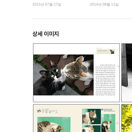
2015년 07월 27일
2014년 08월 11일
버젓이 젖 먹이는 길고양이 | 42. 배고파서 휴지 먹는
고양이를 죽인다? 「cat cinema」 멍이, 캔커피 C
제5부 다시 겨울 : 안녕, 고양이는 고마웠어요
상세 이미지
46. 노랑이네 가족 1개월의 기록 | 47. 길고양이 아
길고양이 | 51.“고양이는 다 죽여야 한다”는 황당한 말
겨울나기 | 55. 노랑이의 싸늘한 죽음 | 56. 아기 
「cat cinema」 살금살금 소곤소곤 「from cat」
에필로그 집으로 온 길고양이