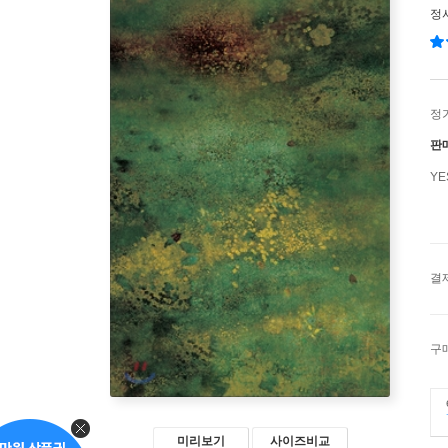
정
정
판
Y
결
구
미리보기
사이즈비교