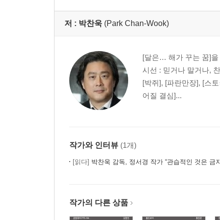
저 :
박찬욱
(Park Chan-Wook)
[달은… 해가 꾸는 꿈]을 
시선 : 믿거나 말거나, 찬
[박쥐], [파란만장], [스토커
어질 결심]...
작가와 인터뷰
(1개)
[읽다]
박찬욱 감독, 정서경 작가 “관습적인 것은 금지
작가의 다른 상품