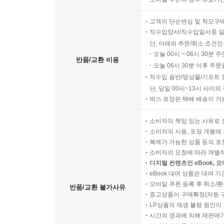
고객의 단순변심 및 착오구
직수입양서/직수입일서중 일
단, 아래의 주문/취소 조건인
오늘 00시 ~ 06시 30분 
반품/교환 비용
오늘 06시 30분 이후 주문
직수입 음반/영상물/기프트 
단, 당일 00시~13시 사이
박스 포장은 택배 배송이 가
소비자의 책임 있는 사유로 
소비자의 사용, 포장 개봉에 
복제가 가능한 상품 등의 포장을 
소비자의 요청에 따라 개별
디지털 컨텐츠인 eBook, 
eBook 대여 상품은 대여 기
모바일 쿠폰 등록 후 취소/환
반품/교환 불가사유
중고상품이 구매확정(자동 
LP상품의 재생 불량 원인이 기
시간의 경과에 의해 재판매가