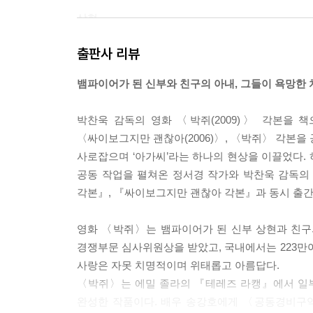
상현
나는요, 살인은 안 해요.
출판사 리뷰
효성씨만 해도 그래요....원래 배고픈 사람 돕는 걸 
의식만 있었으면 자기가 먼저 피를 가져가라고 했
뱀파이어가 된 신부와 친구의 아내, 그들이 욕망한
(말이 빨라지면서 횡설수설,
태주 입을 막은 손을 슬그머니 떼고)
박찬욱 감독의 영화 〈박쥐(2009)〉 각본을 
태주씨도 그 카스테라 얘기를 들었어야 되는데, 아이 씨
〈싸이보그지만 괜찮아(2006)〉, 〈박쥐〉 각본을
아니....교통사고 나서 다친 사람을 욕하는 법은 없
사로잡으며 ‘아가씨’라는 하나의 현상을 이끌었다. 
누가 무슨 병 걸렸다고 비난하지는 않잖아요!
공동 작업을 펼쳐온 정서경 작가와 박찬욱 감독의
(눈물까지 글썽글썽)
각본』, 『싸이보그지만 괜찮아 각본』과 동시 출간
난 좋은 일 하러 거기 갔던 거예요!
(분을 참는 상현, 손에 쥔 세면대 귀퉁이가 빵 떼어
영화 〈박쥐〉는 뱀파이어가 된 신부 상현과 친구의
눈이 커지며 벌벌 떠는 태주, 문고리를 잡는다.
경쟁부문 심사위원상을 받았고, 국내에서는 223만
상현, 태주 손을 간단히 떼어내더니 구석으로 밀어
사랑은 자못 치명적이며 위태롭고 아름답다.
내가 뱀파이어인 게 뭐가 중요해요?
〈박쥐〉는 에밀 졸라의 『테레즈 라캥』에서 일부 
태주씨, 내가 신부라서 날 좋아했어요?
완성한 작품이다. 배우 송강호에게 〈공동경비구역 J
아니잖아요, 거봐요....신부라는 건 그냥 직업이잖아