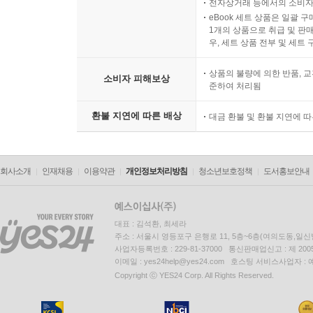
전자상거래 등에서의 소비자
eBook 세트 상품은 일괄 
1개의 상품으로 취급 및 판매
우, 세트 상품 전부 및 세트
상품의 불량에 의한 반품, 교
소비자 피해보상
준하여 처리됨
환불 지연에 따른 배상
대금 환불 및 환불 지연에 
회사소개
인재채용
이용약관
개인정보처리방침
청소년보호정책
도서홍보안내
대표 : 김석환, 최세라
주소 : 서울시 영등포구 은행로 11, 5층~6층(여의도동,일신
사업자등록번호 : 229-81-37000 통신판매업신고 : 제 200
이메일 : yes24help@yes24.com 호스팅 서비스사업자 :
Copyright ⓒ YES24 Corp. All Rights Reserved.