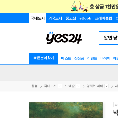
국내도서
외국도서
중고샵
eBook
크레마클럽
C
빠른분야찾기
베스트
신상품
이벤트
바이백
매
웰컴
국내도서
예술
영화/드라마
시
소