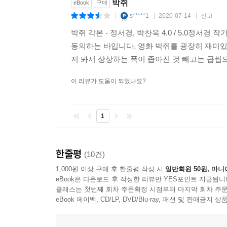
박쥐
(벌컥 화를 내며)
eBook
구매
미처 알지 못했던 점을 발견하고 더 큰 매력을 느끼
s*****1
2020-07-14
신고
너는 남의 피로 연명하면서 네 피 한 방울 나눠 주는
|
|
|
박쥐 각본 - 정서경, 박찬욱 4.0 / 5.0정
각본을 읽으며 독자는 저마다의 속도로 영화를 다
상현
동의하는 바입니다. 영화 박쥐를 굉장히 재미있
낯설지만, 각본집을 통해 비로소 ‘소설 읽기’ 못
(침착하게)
저 봐서 상상하는 폭이 좁아진 것 빼고는 곱씹으
이루어진 구성, 신(Scene)과 신 그리고 문장
사죄경을 해주시면 드리죠.
과정을 통해 독자는 좀 더 느린 속도로 영화를 
이 리뷰가 도움이 되었나요?
괜찮아 각본』, 『박쥐 각본』이 동시 출간되고,
새로운 가능성을 제시하고 ‘시나리오’의 영역을 
--- 89. 정원 (밤) 중에서
1
전공하는 학생들에게 학습 자료로서 긍정적인 역할
한줄평
(10건)
1,000원 이상 구매 후 한줄평 작성 시
일반회원 50원, 마니
eBook은 다운로드 후 작성한 리뷰만 YES포인트 지급됩니
클래스는 첫번째 회차 주문확정 시점부터 마지막 회차 주문
eBook 페이백, CD/LP, DVD/Blu-ray, 패션 및 판매금