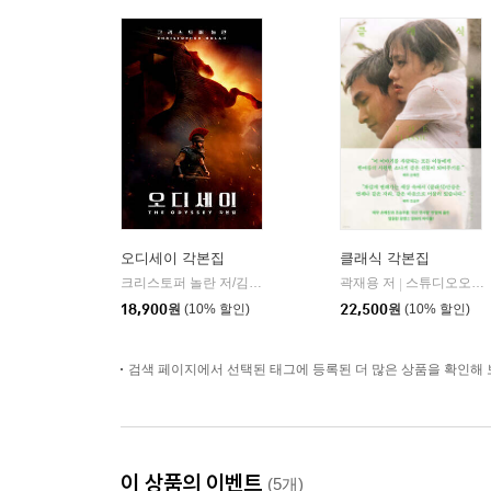
오디세이 각본집
클래식 각본집
크리스토퍼 놀란 저/김은주 역
웅진지식하우스
곽재용 저
스튜디오오드리
|
|
18,900
원
(10% 할인)
22,500
원
(10% 할인)
검색 페이지에서 선택된 태그에 등록된 더 많은 상품을 확인해 
이 상품의 이벤트
(5개)