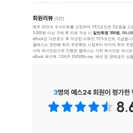
“〈박쥐〉는 내가 참여한 다른 어떤 각본 작업보
그런 거처럼 뱀파이어인 것두 그냥....
상관없이 감독님이 흔들리는 모습을 보았다. 이 영
그냥 식성이나....뭐....생활 리듬의 문제 같은 거예요
회원리뷰
밝혔듯, 〈박쥐〉는 박찬욱 감독이 오랜 시간 애정
(3건)
사람이 사람을 사랑하는 데 그런 게 뭐 중요해요?
가치가 크다.
매주 10건의 우수리뷰를 선정하여 YES포인트 3만원을 드
아니, 그게 아니고....
3,000원 이상 구매 후 리뷰 작성 시
일반회원 300원, 마니아
내가 뱀파이어라서 싫어요? 응?
eBook은 다운로드 후 작성한 리뷰만 YES포인트 지급됩니
〈박쥐〉 이전의 ‘박찬욱 복수 3부작(〈복수는 나의
내가 뱀파이어가 안 됐으면 태주씨랑 잤을 거 같아
클래스는 첫번째 회차 주문확정 시점부터 마지막 회차 주문
구원으로 방향을 바꾼 작품이다. 〈Thirst(욕망,
사락 독서모임으로 진행된 클래스는 사락 독서모임 게시판
내가 그냥 신부였어도 태주씨하구 그랬을까, 신부가?
우리 모두의 욕망과 갈증에 해방을 선사한다. 갈
eBook 페이백, CD/LP, DVD/Blu-ray, 패션 및 판매금
나랑 같이 가요, 내가 이 지옥에서 데리고 나가줄게
고스란히 느낄 수 있을 것이다.
(태주를 번쩍 안아 들고, 호소하듯)
나랑 하는 거 좋았죠, 강우랑 재미없잖아요?
태주, 지긋지긋한 삶의 지옥에서 맨발로 걸어 나오
3
명의 예스24 회원이 평가한
- 60. 화장실 (밤) 중에서
영화감독 봉준호가 〈친절한 금자씨〉, 〈싸이보그
8.
박찬욱 감독뿐 아니라 정서경 작가의 세계관까지
가로등 아래 휠체어, 노신부 앞에 무릎 꿇고 앉은 상
함께하는 동안 정서경 작가는 박찬욱 영화의 한 
더욱 확장시켜왔다고 할 수 있을 것이다.
상현
〈친절한 금자씨〉의 금자, 〈싸이보그지만 괜찮아〉
근데요....호수 바닥에 집이 있는 거예요, 수몰지구지..