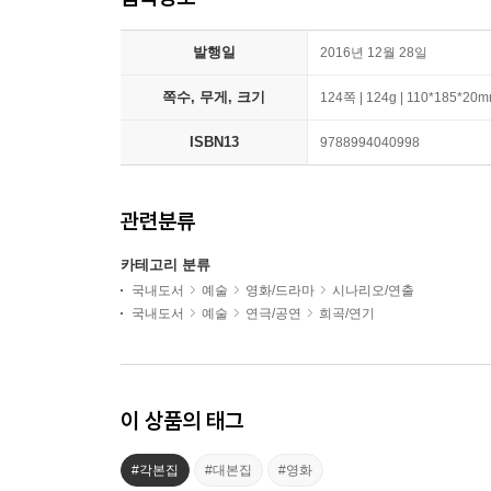
발행일
2016년 12월 28일
쪽수, 무게, 크기
124쪽 | 124g | 110*185*20
ISBN13
9788994040998
관련분류
카테고리 분류
국내도서
예술
영화/드라마
시나리오/연출
국내도서
예술
연극/공연
희곡/연기
이 상품의 태그
#각본집
#대본집
#영화