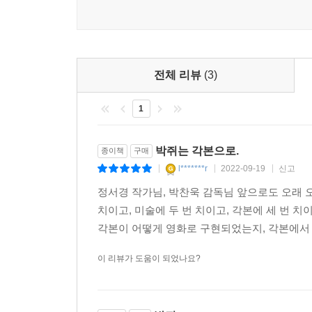
해낸다. 특히 그 정점에 선 〈아가씨〉는 페미니즘 
(고개 끄덕이는 노신부.
각본 역시 돋보이는 여성 캐릭터와 이야기로 독자들
상현, 문득 자기 손을 본다. 끝이 죄 짓무른 손가락들
〈박쥐〉의 태주(김옥빈 분) 역시 박찬욱 영화 속
그래서 몇 번 물을 먹더니 죽긴 죽은 것 같은데
처가 되어 살아왔다. 오랜 시간 강우와 강우 엄
내가 올라가려고 하면 스르르 떠오르고, 또 자꾸 떠오
탈출구 하나 없어 보인다. 몽유병 환자인 척 늦은 
전체 리뷰
(3)
거기 집에 들어가서 벽장에 넣고....
상현과 사랑에 빠진 태주는 그의 힘을 빌려 지긋지
가슴에 큰 돌덩어릴 올려놓고 닫았는데....
1
저만의 힘을 갖고 새로 태어났을 때, 태주는 
꼭 문 열고 나와서 전화라도 할 것 같고....
벗어나지 못해 자해를 할 때 쓰던 실밥가위로, 
벽장문 앞에도 돌덩어리 하나 막아놓고 와야 했나 싶기
생기가 가득하다. 그러니 어쩌면 이 각본은 상현
박쥐는 각본으로.
종이책
구매
한 번 죽었으면 죽은 거겠죠, 신부님? 죽으면 끝이죠
생을 구원해내는 이야기에 가까울 것이다. 태주의 삶
l*******r
2022-09-19
신고
|
|
|
(대답을 기다리며, 거의 다 빠져가던 손톱을 아예 
억제된 낮은 목소리로)
정서경 작가님, 박찬욱 감독님 앞으로도 오래 오
영화를 더욱 깊이 있게 즐기는 방법 ‘각본 읽기’의 
....보세요, 뱀파이어는 불사의 존재가 아니에요....
치이고, 미술에 두 번 치이고, 각본에 세 번 
그래도 내 피를 원하십니까?
각본이 어떻게 영화로 구현되었는지, 각본에서 
‘각본 읽기’는 영화를 더욱 깊이 있게 즐기는 한 
(두려움에 떨면서도 고개를 끄덕이는 노신부)
각본이 완전히 일치하지 않는다는 사실에서 오는
이 리뷰가 도움이 되었나요?
....그렇게 보고 싶으세요, 이 캄캄한 세상이?
장면이 영화에는 새로이 등장하기도 한다. 이로
고스란히 느끼게 된다. 또한 영화에서 편집되었던
노신부
수 있다. 어떤 장면이 더해지고 빠지게 되었는지를