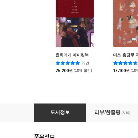
윤희에게 메이킹북
미쓰 홍당무 
29건
25,200
원
(10% 할인)
17,100
원
(10
박쥐 각본
도서정보
리뷰/한줄평
(3/10)
품목정보