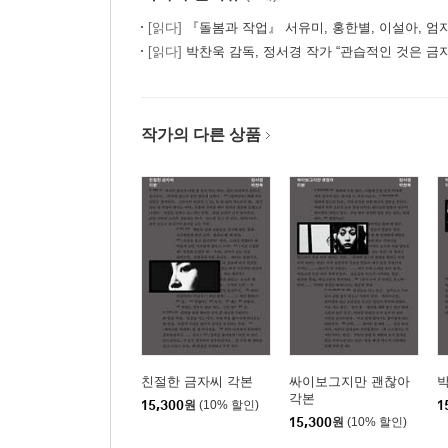
[읽다]
『돌봄과 작업』 서유미, 홍한별, 이설아, 엄
[읽다]
박찬욱 감독, 정서경 작가 “관습적인 것은 금지
작가의 다른 상품
친절한 금자씨 각본
싸이보그지만 괜찮아
각본
15,300
원
(10% 할인)
1
15,300
원
(10% 할인)