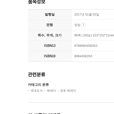
품목정보
발행일
2017년 01월 02일
판형
양장
쪽수, 무게, 크기
96쪽 | 292g | 153*153*11m
ISBN13
9788984458352
ISBN10
898445835X
관련분류
카테고리 분류
국내도서
에세이
포토 에세이