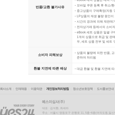
eBook 대여 상품은 대여 기
모바일 쿠폰 등록 후 취소/환
반품/교환 불가사유
중고상품이 구매확정(자동 
LP상품의 재생 불량 원인이 기
시간의 경과에 의해 재판매가
전자상거래 등에서의 소비자
eBook 세트 상품은 일괄 
1개의 상품으로 취급 및 판매
우, 세트 상품 전부 및 세트
상품의 불량에 의한 반품, 교
소비자 피해보상
준하여 처리됨
환불 지연에 따른 배상
대금 환불 및 환불 지연에 
회사소개
인재채용
이용약관
개인정보처리방침
청소년보호정책
도서홍보안내
대표 : 김석환, 최세라
주소 : 서울시 영등포구 은행로 11, 5층~6층(여의도동,일신