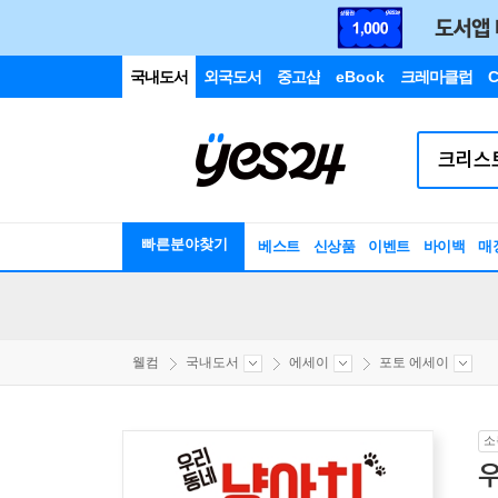
국내도서
외국도서
중고샵
eBook
크레마클럽
C
빠른분야찾기
베스트
신상품
이벤트
바이백
매
웰컴
국내도서
에세이
포토 에세이
소