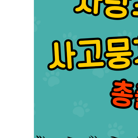
앗, 초록색 고양이다!
우리는 쥐덫 지킴이
하늘을 나는 고양이
전 뚱냥이가 아니에요!
캣츠아이를 가진 스파이
야오오오옹
엔진이 골골송을 부르나요?
쓸데없이 고생하셨네요
나는야 럭셔리 고양이
배려의 발짓
벽을 뚫은 고양이
가석방된 고양이
고양이의 힘
기차 화통 삶아먹은 고양이
제발 킁킁대지 말아다오!
고양이 한 마리에 집사 두 명
강박증에 걸린 고양이