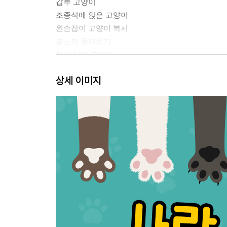
갑부 고양이
조종석에 앉은 고양이
왼손잡이 고양이 복서
분노의 물어뜯기
장화 신은 고양이
드리블 챔피언
상세 이미지
조폭 고양이
나보다 더 뚱한 표정 지을 수 있어?
저는 지금 캣딜락을 몰고 있어요
푸치니는 정말 끔찍해
밀수죄로 수감된 고양이
고양이 성질 맛 좀 볼래?
물에 빠진 생쥐 꼴이 된 고양이
나를 화나게 하지 말라고!
한 잔 더 부탁해요
돈 먹는 고양이들
고양이와 쥐
스토커 고양이