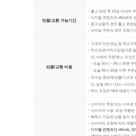
출고 완료 후 10일 이내의 
디지털 콘텐츠인 eBook의 
반품/교환 가능기간
중고상품의 경우 출고 완료일
모바일 쿠폰의 경우 유효기간(
고객의 단순변심 및 착오구
직수입양서/직수입일서중 일
단, 아래의 주문/취소 조건인
오늘 00시 ~ 06시 30분 
반품/교환 비용
오늘 06시 30분 이후 주문
직수입 음반/영상물/기프트 
단, 당일 00시~13시 사이
박스 포장은 택배 배송이 가
소비자의 책임 있는 사유로 
소비자의 사용, 포장 개봉에 
복제가 가능한 상품 등의 포장을 
소비자의 요청에 따라 개별
디지털 컨텐츠인 eBook, 