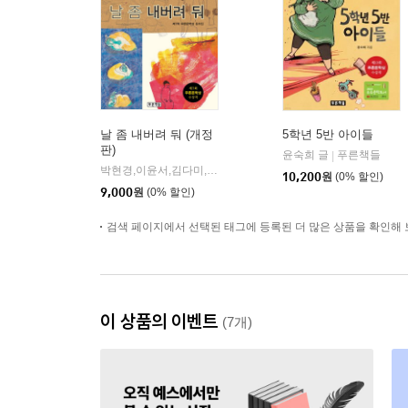
날 좀 내버려 둬 (개정
5학년 5반 아이들
판)
윤숙희 글
푸른책들
|
박현경,이윤서,김다미,양인자,이미현,신지영,문성희,류은 공저
|
10,200
원
(0% 할인)
9,000
원
(0% 할인)
검색 페이지에서 선택된 태그에 등록된 더 많은 상품을 확인해 
이 상품의 이벤트
(7개)