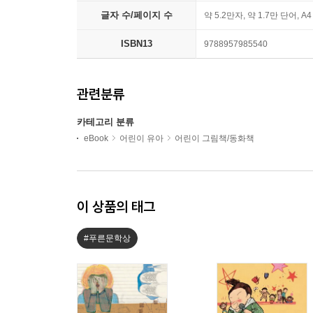
글자 수/페이지 수
약 5.2만자, 약 1.7만 단어, A
ISBN13
9788957985540
관련분류
카테고리 분류
eBook
어린이 유아
어린이 그림책/동화책
이 상품의 태그
#푸른문학상