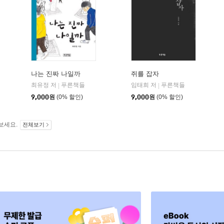
나는 진짜 나일까
쥐를 잡자
최유정 저
푸른책들
임태희 저
푸른책들
|
|
푸른책들
9,000
원
(0% 할인)
9,000
원
(0% 할인)
보세요.
전체보기