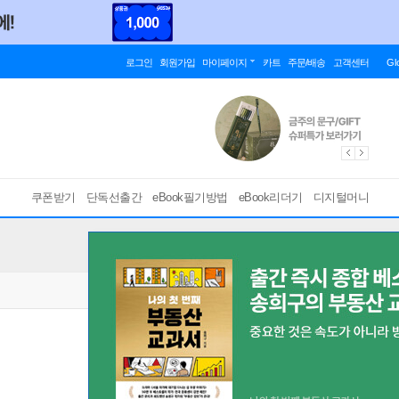
로그인
회원가입
마이페이지
카트
주문/배송
고객센터
Gl
쿠폰받기
단독선출간
eBook필기방법
eBook리더기
디지털머니