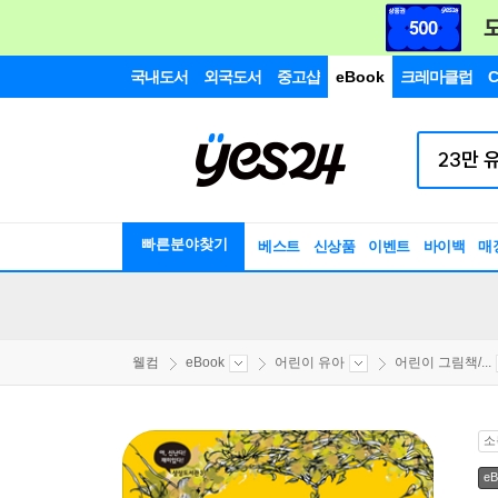
국내도서
외국도서
중고샵
eBook
크레마클럽
C
빠른분야찾기
베스트
신상품
이벤트
바이백
매
웰컴
eBook
어린이 유아
어린이 그림책/...
소
eB