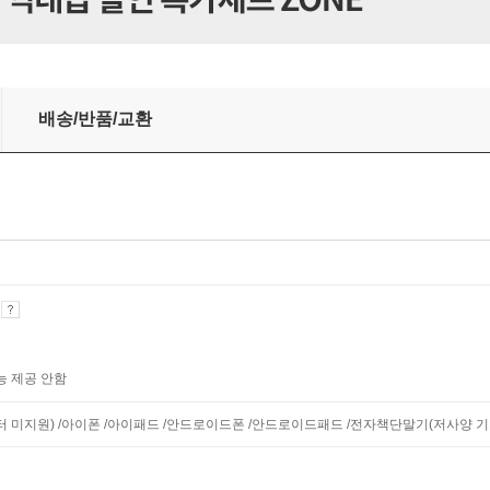
배송/반품/교환
기
능 제공 안함
니터 미지원) /아이폰 /아이패드 /안드로이드폰 /안드로이드패드 /전자책단말기(저사양 기기 