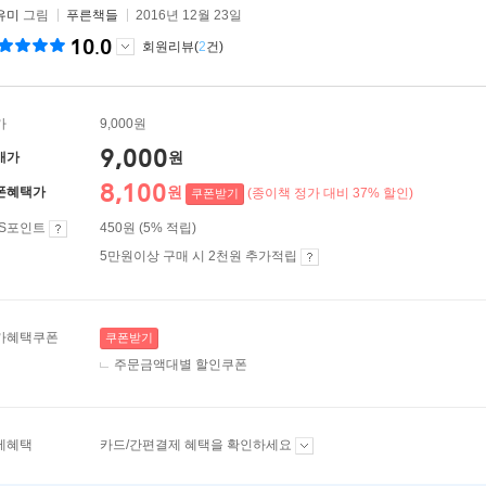
유미
그림
푸른책들
2016년 12월 23일
10.0
회원리뷰(
2
건)
가
9,000원
9,000
원
매가
8,100
원
폰혜택가
(종이책 정가 대비 37% 할인)
쿠폰받기
ES포인트
450원 (5% 적립)
5만원이상 구매 시 2천원 추가적립
가혜택쿠폰
쿠폰받기
주문금액대별 할인쿠폰
제혜택
카드/간편결제 혜택을 확인하세요