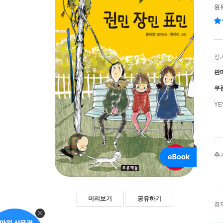
원
정
판
쿠
Y
추
미리보기
공유하기
결