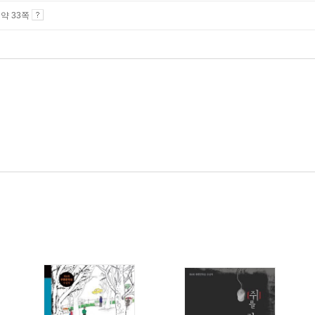
4 약 33쪽