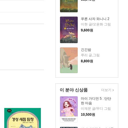
푸른 사자 와니니 2
이현 글/오윤화 그림
9,600
원
긴긴밤
루리 글,그림
8,800
원
이 분야 신상품
더보기
마이 가디언 5 : 단단
한 마음
이재문 글/무디 그림
10,500
원