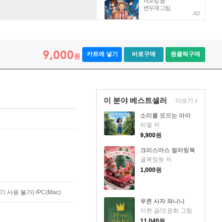
AD
9,000
카트에 넣기
바로구매
원클릭구매
원
이 분야 베스트셀러
더보기
소리를 모으는 아이
리엘 저
9,900
원
크리스마스 컬러링북
골목정원 저
1,000
원
사용 불가) /PC(Mac)
푸른 사자 와니니
이현 글/오윤화 그림
11,040
원