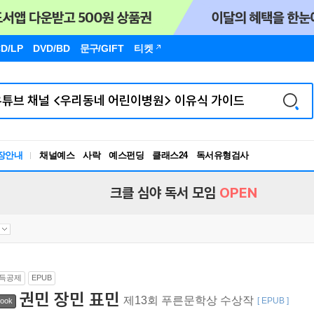
D/LP
DVD/BD
문구
/GIFT
티켓
장안내
채널예스
사락
예스펀딩
클래스24
독서유형검사
RBTI Lab
독서유형검사
크클 심야 독서 모임
OPEN
득공제
EPUB
권민 장민 표민
제13회 푸른문학상 수상작
[ EPUB ]
ook