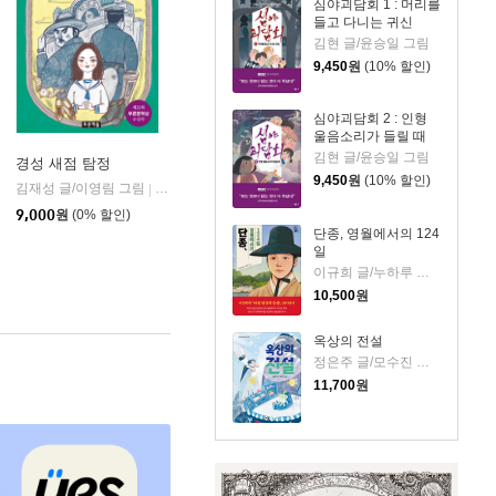
심야괴담회 1 : 머리를
들고 다니는 귀신
김현 글/윤승일 그림
9,450
원
(10% 할인)
심야괴담회 2 : 인형
울음소리가 들릴 때
김현 글/윤승일 그림
경성 새점 탐정
9,450
원
(10% 할인)
김재성 글/이영림 그림
푸른책들
|
9,000
원
(0% 할인)
단종, 영월에서의 124
일
이규희 글/누하루 그림
10,500
원
옥상의 전설
정은주 글/모수진 그림
11,700
원