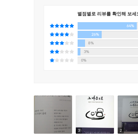
보관했던 덕분에 빛을 볼 수 있었다. 그동안 여러 
이젠 어디로 갈까요, 스님.
스님을 못 잊고 그리워하는 이들의 가슴속에 자비의
별점별로 리뷰를 확인해 보세
법정 스님은 살아생전에 상대방이 알아들을 수 있는 
부처님의 미소를 닮은 둥근 달로 떠오르십시오.
64%
입장에서, 눈높이에서 언행을 구사해야 한다는 
강연에서도 드러난다. 당시 법정 스님의 강론과 강
26%
---「스님, 연꽃으로 오십시오」중에서
타 종교의 성직자나 수도자들과 허물없이 교류할 
8%
탁월했던 법정 스님의 재능 덕분이라고 현장 스님은 
3%
0%
법정 스님의 종교 교류 활동
“천주님의 사랑이나 부처님의 자비나 모두 한 보따리
2010년 9월 3일 연세대학교 백양관에서는 ‘이웃
모범적인 활동을 보인 불가의 승려로 법정 스님을
함석헌 선생이 펴낸 교양잡지 『씨알의 소리』 편집
또 현장 스님은 천주교 신자들과 법정 스님의 인연
많았는데, 그들은 스스로를 ‘천불교 신자’라고 지칭
3
2