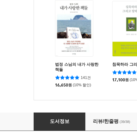
법정 스님의 내가 사랑한
침묵하라 그리
책들
141건
17,100
원
(10
16,650
원
(10% 할인)
시작할 때 그 마음으로
도서정보
리뷰/한줄평
(39/38)