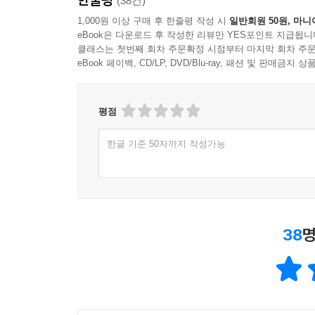
(38건)
함께한 시간 동안 쌓인 정은 끝까지 버리지 못한 마
1,000원 이상 구매 후 한줄평 작성 시
일반회원 50원, 마니
eBook은 다운로드 후 작성한 리뷰만 YES포인트 지급됩니
클래스는 첫번째 회차 주문확정 시점부터 마지막 회차 주문
이 책 『시작할 때 그 마음으로』에 나타나는 최
eBook 페이백, CD/LP, DVD/Blu-ray, 패션 및 판매금
고등학생이었던 현장 스님에게 법정 스님은 출가수
출가하고자 하는 조카의 의지를 염려하는 따뜻한 
것을 편지를 받은 지 42년 만에 처음으로 공개하는 
평점
법정 스님의 편지와 연하장은 하나하나가 작품이다
한글 기준 50자까지 작성가능
2010년에 현장 스님과 뜻을 모아 대원사 티벳박물
편지와 연하장은 이때의 자료를 바탕으로 한 것이다
이 책에 실린 법정 스님의 편지와 연하장에서는 
38
명
상좌를 걱정하고, 수도자의 자세를 다듬도록 격려하
다양한 이야기들이 법정 스님의 꼼꼼한 글씨 속에 담
법정 스님이 보이고, 산과 새와 꽃과 풀, 구름 말
이 책의 끝에는 이해인 수녀의 추모사를 실었다. 