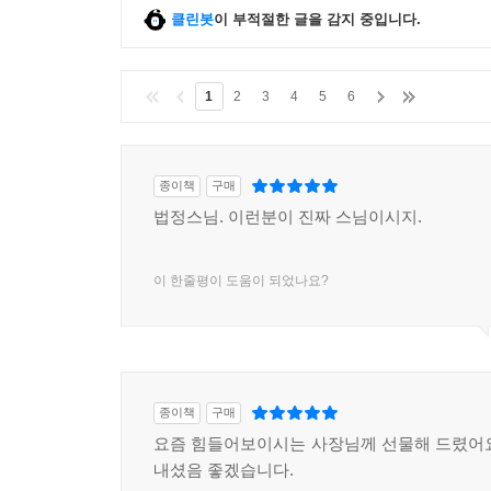
우리 시대의 어른이자 선승, 명수필가라는 이름에
클린봇
이 부적절한 글을 감지 중입니다.
때문이다.
1
2
3
4
5
6
종이책
구매
법정스님. 이런분이 진짜 스님이시지.
이 한줄평이 도움이 되었나요?
종이책
구매
요즘 힘들어보이시는 사장님께 선물해 드렸어요
내셨음 좋겠습니다.