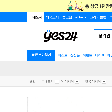
국내도서
외국도서
중고샵
eBook
크레마클럽
C
빠른분야찾기
베스트
신상품
이벤트
바이백
매
웰컴
국내도서
에세이
한국 에세이