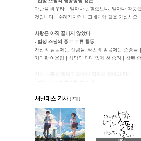
: 법정 스님의 명동성당 강론
가난을 배우라｜얼마나 친절했느냐, 얼마나 따뜻했
것입니다｜순례자처럼 나그네처럼 길을 가십시오
사랑은 아직 끝나지 않았다
: 법정 스님의 종교 교류 활동
자신의 믿음에는 신념을, 타인의 믿음에는 존중을
커다란 어울림｜성당의 제대 앞에 선 승려｜참된 
산이 나를 에워싸고 밭이나 갈면서 살아라 한다
: 법정 스님이 애송한 짧은 시
무소의 뿔처럼 혼자서 가라｜나 한 칸, 달 한 칸
채널예스 기사
시간만이라도｜한 몸이 가고 오는 것은｜세 가지
(2개)
건져가시오｜그 주인 어디에｜항상 새롭게｜차를 
나에게 이르는 말｜소박한 하루｜향기가 나는 사
지금 이 자리에서 이렇게, 매일 피어나는 꽃처럼
: 법정 스님의 편지
읽다
읽다