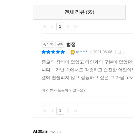
법정 스님의 다비식을 치른 뒤 현장 스님이 불일
전체 리뷰
(39)
초당대학교의 문 교수로, 대학교에 다니던 시절에
털어놓았다. 그뿐만이 아니었다. 법정 스님은 어려운
1
되고 의사가 된 그들은 절대 입 밖에 내지 말라는
전했다.
법정
종이책
구매
a*****5
2021-06-06
신고
|
|
|
이런 일도 있었다. 문 교수는 성당에서 세례를 받은
종교의 장벽이 없었고 타인과의 구분이 없었던 
법정 스님을 찾아가 “하느님이 계시다면 어떻게 
니다. - 가난 속에서도 따뜻하고 순진한 어린이
했다. 그러자 법정 스님은 “천주님은 더 큰 시련을 
결에 휩쓸리지 않고 삼등하고 싶은 그 마음 고이
이외에도 길상사의 관음상이 가톨릭미술가협의회 회
부른다), 이해인 수녀와 오랜 세월 나누었던 우정 
이 리뷰가 도움이 되었나요?
법정 스님의 편지와 선시
“연락 없이 떠나와 죄송합니다. 날마다 좋은 날 이루
1
법정 스님은 생전에 붓으로 글씨 쓰는 것을 즐겼다. 
한줄평
편지나 연하장을 보낼 때면 정성스레 한 자 한 자 