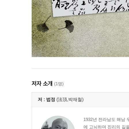
저자 소개
(1명)
저 :
법정
(法頂,박재철)
1932년 전라남도 해남
에 고뇌하며 진리의 길을