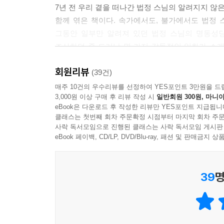
7년 전 우리 곁을 떠나간 법정 스님의 알려지지 않
함께 엮은 책이다. 속가에서도, 불가에서도 법정
오늘날 한국 승단의 현실을 두고 살펴볼 때 몇 사
그동안 일부만 알려져 있던 법정 스님의 명동성당
지 않을 수 없다.
조사하던 중 드러난 몇 가지 감동적인 일화가 소개
문제는 개인의 자질인 것이다. 머리나 깎고 먹물 옷
따뜻한 마음이 묻어난다. 어른이 사라져버린 오늘날의
---「먼저 너의 눈을 뜨라」중에서
회원리뷰
(39건)
법정 스님의 명동성당 강론 전문 첫 공개
매주 10건의 우수리뷰를 선정하여 YES포인트 3만원을 드
우주의 오묘한 조화가 우리 삶을 맞춰 주고 있음을 
3,000원 이상 구매 후 리뷰 작성 시
일반회원 300원, 마니아
“행복은 불필요한 것으로부터 자유로워질 때 찾아
---「겨울이 깊어 가다」중에서
eBook은 다운로드 후 작성한 리뷰만 YES포인트 지급됩니
클래스는 첫번째 회차 주문확정 시점부터 마지막 회차 주문
1998년 2월 24일, 축성 100주년을 맞은 명동성당
사락 독서모임으로 진행된 클래스는 사락 독서모임 게시판
가난 속에서도 따뜻하고 순진한 어린이의 그 마음이
길상사 낙성법회를 갖는 동안 예고 없이 김수환 추
eBook 페이백, CD/LP, DVD/Blu-ray, 패션 및 판매금
고 삼등하고 싶은 그 마음 고이 간직되었으면 좋겠네
강론에서 법정 스님은 경제 담론에 함몰된 인간존
---「어린이의 마음이 천국일세」중에서
의미가 퇴색하고 있는 행복의 참된 가치를 말하며, 
39
명
할 과제이지만, 스스로 억제하면서 선택한 맑은 
이번 길에 수녀원에서 하루 쉬면서 아침 미사에 참
있는지 이야기한다.
울려 왔습니다. 수녀님께 진심으로 감사드립니다.
---「고통 속에 주님의 말씀이 있습니다」중에서
법정 스님의 이 명동성당 강론은 명동성당 측에서 