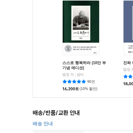
스스로 행복하라 (10만 부
진짜 
기념 에디션)
법정 
법정 저
샘터
|
90건
18,0
16,200
원
(10% 할인)
배송/반품/교환 안내
배송 안내