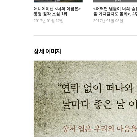
죽음은 차원을 옮겨가는 여행 같은 것｜먼저 너
애니메이션 <너의 이름은>
<어쩌면 별들이 너의 슬
동명 원작 소설 1위
을 가져갈지도 몰라>, 4
않으면｜날마다 좋은 날 이루십시오｜겨울이 깊어 
연속 1위
2017년 01월 12일
2017년 01월 05일
창가에 앉아｜세상 살아가는 도리｜자기 마음이 
나를 들여다보는 시공간｜연락 없이 떠나와｜외
주님이 가꾸시는 마음 정원｜고통 속에 주님의 
오래됐어요｜날이 날마다 좋은 날 맞으십시오｜산승
상세 이미지