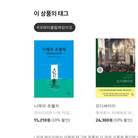
이 상품의 태그
#크레마클럽에있어요
니체의 초월자
오디세이아
프리드리히 니체 저/김철 편역
히읏
호메로스 저/페테르 파울 루벤스 그림/박문재 역
|
15,210
원
(10% 할인)
24,300
원
(10% 할인)
검색 페이지에서 선택된 태그에 등록된 더 많은 상품을 확인해 