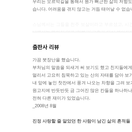
우리는 오르막길을 통해서 뭔가 뻐근한 삶의 저항도 
습니다. 어려움을 겪지 않고는 거듭 태어날 수 없습
스님께서는 그들을 천주 보살이라고 부르셨고, 시간
님께서는 뜻하지 않게 ‘천불교’ 교주가 되신 셈이지요
---「자신의 믿음에는 신념을, 타인의 믿음에는 
출판사 리뷰
그들은 이제 대학 교수가 되고, 병원 의사가 되었지
가끔 붓장난을 했습니다.
해서 지금까지 그 사실을 아무에게도 말할 수 없었
부처님의 말씀을 되새겨 써 보기도 했고 친지들에게
---「종교를 바꿀 생각은 하지 마라」중에서
멀리서 고요히 침묵하고 있는 산의 자태를 담아 보
내 앞에 놓인 찻잔에서 풍겨 나오는 차향을 그려 보
어머니가 스님께 물었다.
원고지에 반듯반듯 금 그어진 많은 칸들을 하나하나
“이제 볼 수 없는 거냐?”
전혀 다른 재미가 있었습니다.
법정 스님이 대답했다.
_2008년 8월
“왜 못 봐? 불일암에 오면 보지.”
“다리 아파서 불일암엔 못 올라가.”
진정 사랑할 줄 알았던 한 사람이 남긴 삶의 흔적들
“그럼 길상사로 와.”
---「죽음은 차원을 옮겨가는 여행 같은 것」중에서