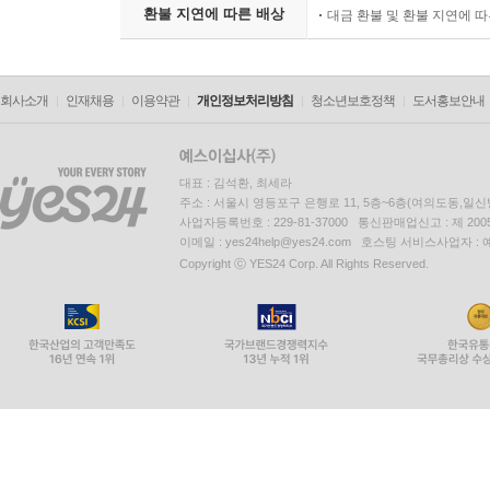
환불 지연에 따른 배상
대금 환불 및 환불 지연에 
회사소개
인재채용
이용약관
개인정보처리방침
청소년보호정책
도서홍보안내
대표 : 김석환, 최세라
주소 : 서울시 영등포구 은행로 11, 5층~6층(여의도동,일신
사업자등록번호 : 229-81-37000 통신판매업신고 : 제 200
이메일 : yes24help@yes24.com 호스팅 서비스사업자 :
Copyright ⓒ YES24 Corp. All Rights Reserved.