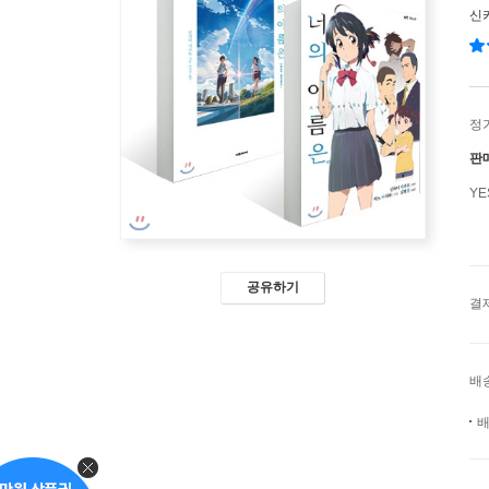
신
정
판
Y
공유하기
결
배
배