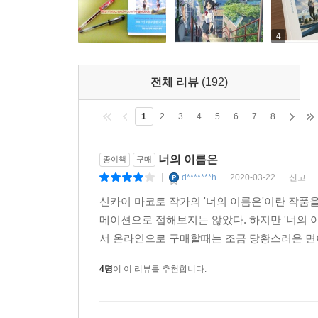
4
전체 리뷰
(192)
1
2
3
4
5
6
7
8
너의 이름은
종이책
구매
d*******h
2020-03-22
신고
|
|
|
신카이 마코토 작가의 '너의 이름은'이란 작품
메이션으로 접해보지는 않았다. 하지만 '너의 
서 온라인으로 구매할때는 조금 당황스러운 면이 
4명
이 이 리뷰를 추천합니다.