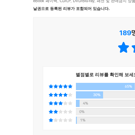
분위기에 휩싸인다. 그러나 인간의 과학은 예상하지
eBook 페이백, CD/LP, DVD/Blu-ray, 패션 및 판매금
미야미즈 신사에서 전해내려오는 실매듭 속에 이 세
낱권으로 등록된 리뷰가 포함되어 있습니다.
지워버리며 살아간다. 기적 같은 사랑과 더불어 신카
189
애니메이션 완성 3개월 전에 쓰여진 원작 소설!
사실 처음에는 이 소설을 쓸 생각이 없었다.
이런 말을 하면 독자 여러분께 실례일지도 모르지만
이 책 「너의 이름은.」은 내가 감독을 맡아 20
별점별로 리뷰를 확인해 보세
있는데, 사실 이 후기를 쓰는 지금 영화는 아직 완성
65%
- 본문 중에서 -
30%
4%
일본 영화 흥행순위 역대 7위 / 1300만 관객 동원 (20
0%
제18회 부천 국제 애니메이션 영화제 장편 경쟁 
1%
제21회 부산국제영화제 갈라 프레젠테이션 부문 공식 상