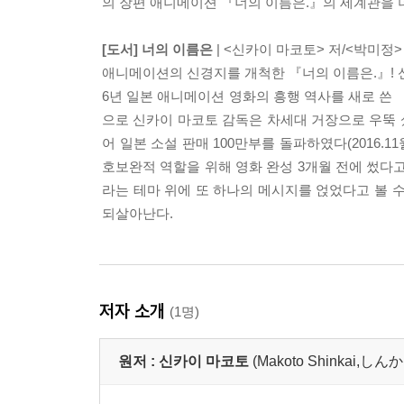
의 장편 애니메이션 『너의 이름은.』의 세계관을 
[도서] 너의 이름은
| <신카이 마코토> 저/<박미정>
애니메이션의 신경지를 개척한 『너의 이름은.』! 신
6년 일본 애니메이션 영화의 흥행 역사를 새로 쓴 『너의
으로 신카이 마코토 감독은 차세대 거장으로 우뚝
어 일본 소설 판매 100만부를 돌파하였다(2016.
호보완적 역할을 위해 영화 완성 3개월 전에 썼다
라는 테마 위에 또 하나의 메시지를 얹었다고 볼 수
되살아난다.
저자 소개
(1명)
원저 :
신카이 마코토
(Makoto Shinkai,し