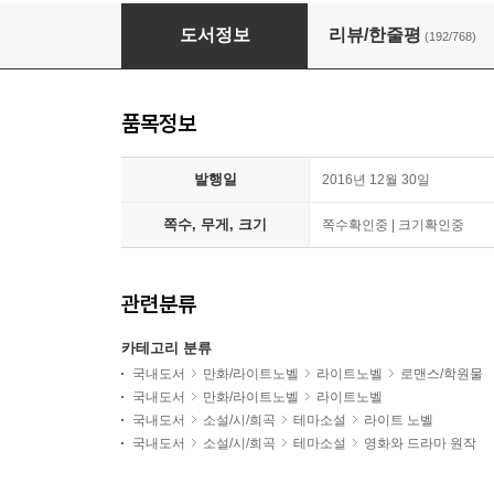
너의 이름은 + 너의 이름은. Another Side : Ear
도서정보
리뷰/한줄평
(192/768)
품목정보
발행일
2016년 12월 30일
쪽수, 무게, 크기
쪽수확인중 | 크기확인중
관련분류
카테고리 분류
국내도서
만화/라이트노벨
라이트노벨
로맨스/학원물
국내도서
만화/라이트노벨
라이트노벨
국내도서
소설/시/희곡
테마소설
라이트 노벨
국내도서
소설/시/희곡
테마소설
영화와 드라마 원작