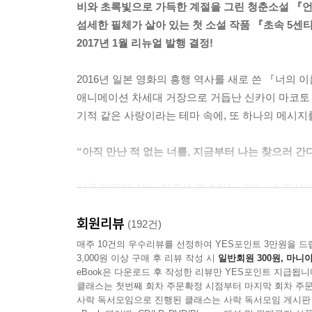
비와 초록빛으로 가득한 계절을 그린 청춘소설 『
섬세한 필체가 살아 있는 첫 소설 작품 『초속 5센
2017년 1월 리뉴얼 발행 결정!
2016년 일본 영화의 흥행 역사를 새로 쓴 『너의 이
애니메이션 차세대 거장으로 거듭난 신카이 마코토
기적 같은 사랑이라는 테마 속에, 또 하나의 메시지
“아직 만난 적 없는 너를, 지금부터 나는 찾으러 간다
시골 마을에 사는 여고생 미츠하는, 어느 날 자신이
한편, 도쿄에서 생활하는 남고생 타키도, 어느 깡촌
회원리뷰
사실을 깨닫게 된다. 하지만 어느 날부터 더 이상 
(192건)
매주 10건의 우수리뷰를 선정하여 YES포인트 3만원을 드
3,000원 이상 구매 후 리뷰 작성 시
일반회원 300원, 마니아
“형식에 새겨진 의미는 언젠가 반드시 되살아난다.
eBook은 다운로드 후 작성한 리뷰만 YES포인트 지급됩니
클래스는 첫번째 회차 주문확정 시점부터 마지막 회차 주문
1,200년 주기로 태양을 공전하는 티아마트 혜성
사락 독서모임으로 진행된 클래스는 사락 독서모임 게시판