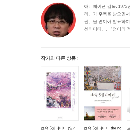
애니메이션 감독. 197
리』가 주목을 받으면서,
원』을 연이어 발표하여 
센티미터』, 『언어의 정원
작가의 다른 상품
초속 5센티미터 (일러
초속 5센티미터 the no
코