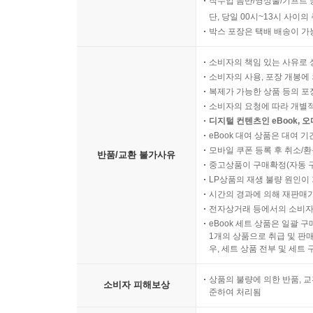
직수입 음반/영상물/기프트 
단, 당일 00시~13시 사이
박스 포장은 택배 배송이 가
소비자의 책임 있는 사유로 
소비자의 사용, 포장 개봉에 
복제가 가능한 상품 등의 포장을 
소비자의 요청에 따라 개별
디지털 컨텐츠인 eBook, 
eBook 대여 상품은 대여 기
모바일 쿠폰 등록 후 취소/환
반품/교환 불가사유
중고상품이 구매확정(자동 
LP상품의 재생 불량 원인이 기
시간의 경과에 의해 재판매가
전자상거래 등에서의 소비자
eBook 세트 상품은 일괄 
1개의 상품으로 취급 및 판매
우, 세트 상품 전부 및 세트
상품의 불량에 의한 반품, 교
소비자 피해보상
준하여 처리됨