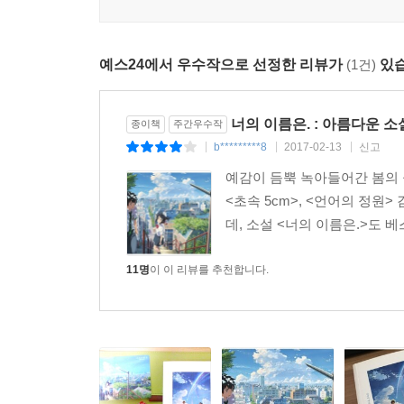
예스24에서 우수작으로 선정한 리뷰가
(1건)
있습
너의 이름은. : 아름다운 소
종이책
주간우수작
b*********8
2017-02-13
신고
|
|
|
예감이 듬뿍 녹아들어간 봄의 
<초속 5cm>, <언어의 정원
데, 소설 <너의 이름은.>도 
11명
이 이 리뷰를 추천합니다.