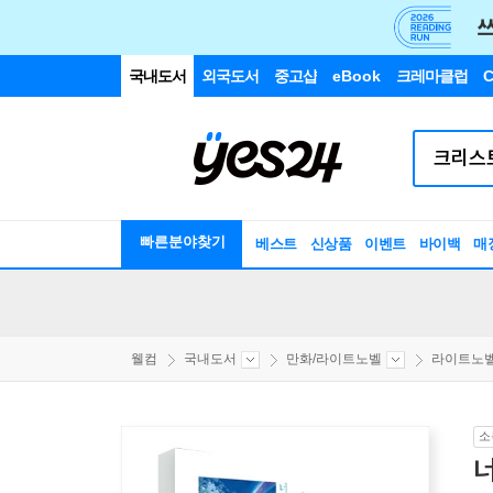
국내도서
외국도서
중고샵
eBook
크레마클럽
C
빠른분야찾기
베스트
신상품
이벤트
바이백
매
웰컴
국내도서
만화/라이트노벨
라이트노
소
너