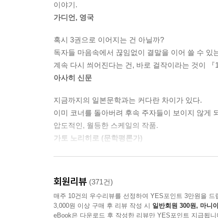
이야기.
또한 소설이 불러온 인기는 관련서적과 음반으로까지
가디언, 영국
안에서 듣는 곡인 야나체크의 「신포니에타」는 발매 
쇄도했다. 소설 속에 등장하는 러시아 작가 체호프
혹시 3권으로 이어지는 건 아닐까?
바람에 1950년대에 출간된 판본을 수정하지 않고 
독자들 마음속에서 끊임없이 결말을 이어 쓸 수 있는
『군상』과 『문학계』2009년 8월호가 문예지로서는
계속 다시 씌어진다는 건, 바로 걸작이라는 것이 『
서적이 5종 이상 출간되었으며, 판매 호조에 힘입어 
아사히 신문
지금까지의 일본문학과는 커다란 차이가 있다.
이미 코너를 돌아버려 후속 주자들이 보이지 않게 
압도적인, 월등한 스케일의 작품.
가토 노리히로 (문학평론가)
존재의 내부에 깃든 공백을 메우는 사랑!
일단 책을 손에 잡으면 읽기를 멈출 수가 없다.
회원리뷰
(371건)
‘하루키적’이라고밖에 할 수 없는 매력적인 비유들이
매주 10건의 우수리뷰를 선정하여 YES포인트 3만원을 드
오노 마사쓰구 (소설가)
3,000원 이상 구매 후 리뷰 작성 시
일반회원 300원, 마니아
eBook은 다운로드 후 작성한 리뷰만 YES포인트 지급됩니