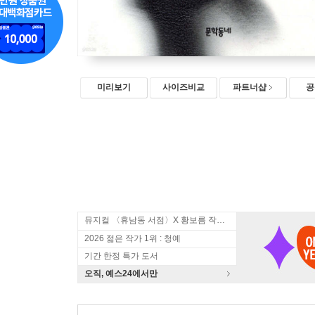
미리보기
사이즈비교
파트너샵
공
뮤지컬 〈휴남동 서점〉X 황보름 작가 북토크
2026 젊은 작가 1위 : 청예
기간 한정 특가 도서
오직, 예스24에서만