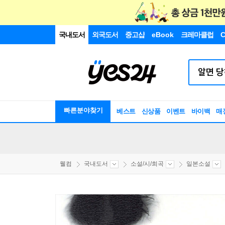
국내도서
외국도서
중고샵
eBook
크레마클럽
C
빠른분야찾기
베스트
신상품
이벤트
바이백
매
웰컴
국내도서
소설/시/희곡
일본소설