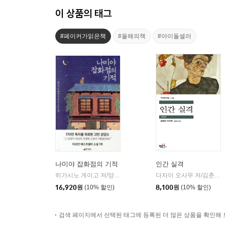
이 상품의 태그
#페이커가읽은책
#올해의책
#아이돌셀러
나미야 잡화점의 기적
인간 실격
히가시노 게이고 저/양윤옥 역
현대문학
다자이 오사무 저/김춘미 역
|
16,920
원
(10% 할인)
8,100
원
(10% 할인)
검색 페이지에서 선택된 태그에 등록된 더 많은 상품을 확인해 