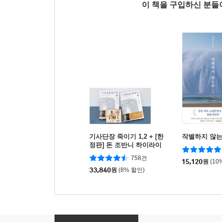
이 책을 구입하신 분
기사단장 죽이기 1,2 + [한
작별하지 않
정판] 돈 조반니 하이라이
트 앨범
758건
15,120
원
(10
33,840
원
(8% 할인)