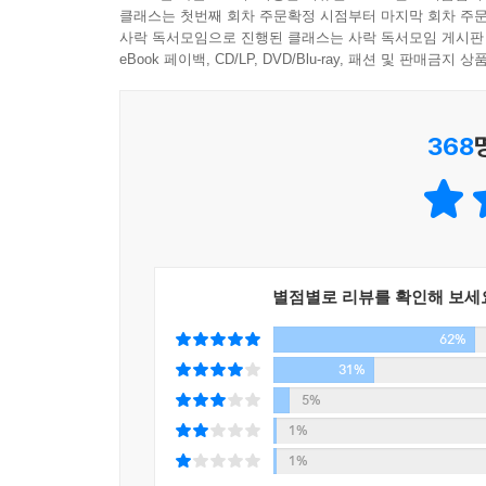
작가의 모든 것을 불어넣은 듯한 작품이다.
클래스는 첫번째 회차 주문확정 시점부터 마지막 회차 주문
이제, 도스토옙스키가『카라마초프 가의 형제들』을
사락 독서모임으로 진행된 클래스는 사락 독서모임 게시판
eBook 페이백, CD/LP, DVD/Blu-ray, 패션 및 판매금
하나의 작품이 그 자체로 하나의 우주가 되는 소설을
누마노 미쓰요시 (도쿄대대학원 교수)
368
간절히 바라는 것, 그것이 ‘리얼’을 만들고, 인생을
가와이 쇼이치로 (도쿄대대학원 교수)
현실의 이면으로 끌어들이는 마술!
서스펜스의 매력을 마음껏 활용하는 능력을, 무라카
주니치 신문
별점별로 리뷰를 확인해 보세
이 작품은 학생운동 이야기면서, 부자를 비롯한 가
62%
아오마메와 덴고의 ‘사랑’이야기다.
31%
홋카이도 신문
5%
1%
1%