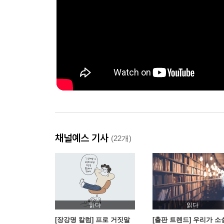
채널예스 기사
(22개)
읽다
읽다
[장강명 칼럼] 프로 거짓말
[출판 트렌드] 우리가 소