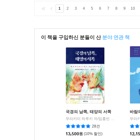
1
2
3
4
5
6
7
8
9
10
이 책을 구입하신 분들이 산
분야 연관 책
국경의 남쪽, 태양의 서쪽
바람
무라카미 하루키 저/임홍빈 역
문학사상
|
28건
13,500
원
(10% 할인)
12,1