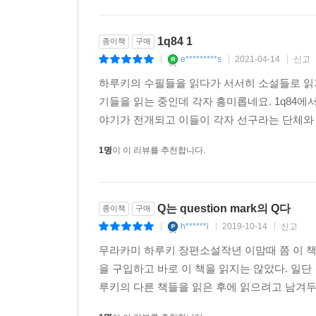
1q84 1
종이책
구매
e*********s
2021-04-14
신고
|
|
|
하루키의 수필들을 읽다가 서서히 소설들로 읽
기들을 읽는 중인데 각자 흥미롭네요. 1q84에
야기가 전개되고 이들이 각자 선구라는 단체와 
1명
이 이 리뷰를 추천합니다.
Q는 question mark의 Q다
종이책
구매
h******i
2019-10-14
신고
|
|
|
무라카미 하루키 장편소설작년 이맘때 쯤 이 책 <
을 구입하고 바로 이 책을 읽지는 않았다. 일단 
루키의 다른 책들을 읽은 후에 읽으려고 남겨두었