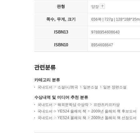
판형
양장
쪽수, 무게, 크기
656쪽 | 727g | 128*188*35
ISBN13
9788954608640
ISBN10
8954608647
관련분류
카테고리 분류
국내도서
소설/시/희곡
일본소설
일본 장편소설
수상내역 및 미디어 추천 분류
국내도서
해외문학상 수상작
프란츠카프카상
국내도서
YES24 올해의 책
2009년 올해의 책 후보도서
국내도서
YES24 올해의 책
2009년 올해의 책 선정도서