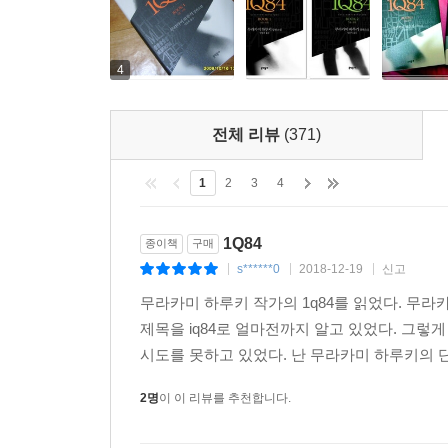
4
전체 리뷰
(371)
1
2
3
4
1Q84
종이책
구매
s******0
2018-12-19
신고
|
|
|
무라카미 하루키 작가의 1q84를 읽었다. 무라
제목을 iq84로 얼마전까지 알고 있었다. 그
시도를 못하고 있었다. 난 무라카미 하루키의 단
2명
이 이 리뷰를 추천합니다.