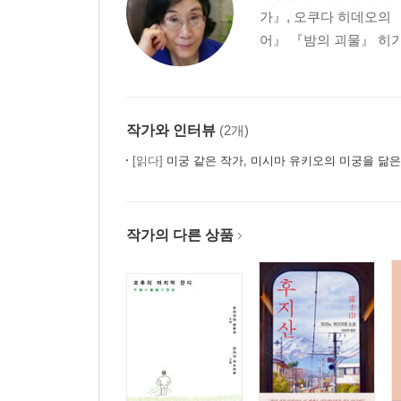
가』, 오쿠다 히데오의 
어』 『밤의 괴물』 히가
작가와 인터뷰
(2개)
[읽다]
미궁 같은 작가, 미시마 유키오의 미궁을 닮
작가의 다른 상품