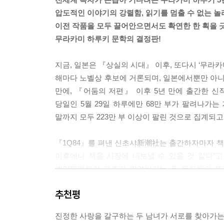
압도적인 이야기의 강렬함, 읽기를 멈출 수 없는 놀
이전 작품을 모두 끌어안으면서도 확연한 한 획을 
무라카미 하루키 문학의 결정판!
지금, 일본은 『상실의 시대』 이후, 또다시 ‘무라카
해마다 노벨상 후보에 거론되며, 일본에서뿐만 아니
만에, 『어둠의 저편』 이후 5년 만에 출간한 신
당일인 5월 29일 하루에만 68만 부가 팔려나가는 
말까지 모두 223만 부 이상이 팔린 것으로 집계되고
『1Q84』를 펴낸 신초샤新潮社는 출간하자마자 책이
이후에나 책을 시장에 내보낼 수 있을 것 같다”고 
예약판매분이 모조리 팔려버리는 등 독자들의 뜨거
불구하고 발행 후 보름 남짓은 대부분의 서점에서 
추천평
독자들이 줄을 서서 구했던 『1Q84』 1,2권은 출
문학 베스트셀러 순위에서 12주째 1위 자리를 지키
진정한 사랑을 갈구하는 두 남녀가 서로를 찾아가는 