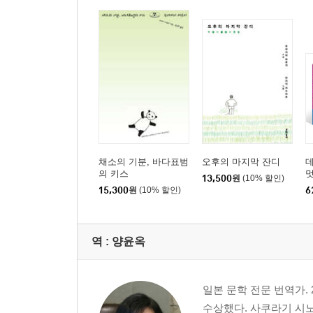
채소의 기분, 바다표범
오후의 마지막 잔디
의 키스
멋
13,500
원
(10% 할인)
멋
15,300
원
(10% 할인)
6
역 :
양윤옥
일본 문학 전문 번역가
수상했다. 사쿠라기 시노