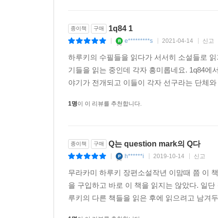
1q84 1
종이책
구매
e*********s
2021-04-14
신고
|
|
|
하루키의 수필들을 읽다가 서서히 소설들로 읽
기들을 읽는 중인데 각자 흥미롭네요. 1q84에
야기가 전개되고 이들이 각자 선구라는 단체와 
1명
이 이 리뷰를 추천합니다.
Q는 question mark의 Q다
종이책
구매
h******i
2019-10-14
신고
|
|
|
무라카미 하루키 장편소설작년 이맘때 쯤 이 책 <
을 구입하고 바로 이 책을 읽지는 않았다. 일단 
루키의 다른 책들을 읽은 후에 읽으려고 남겨두었