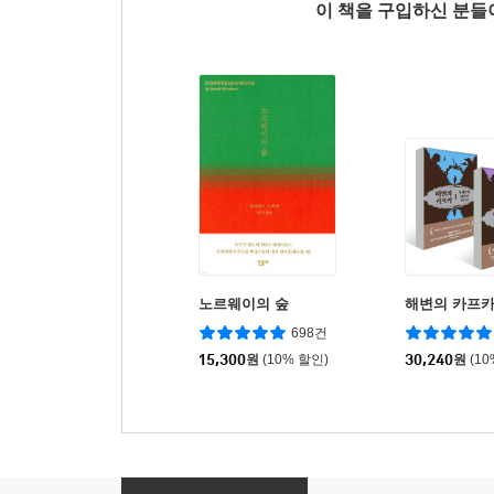
이 책을 구입하신 분
노르웨이의 숲
해변의 카프카 
698건
15,300
원
(10% 할인)
30,240
원
(1