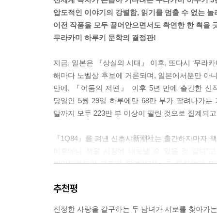
압도적인 이야기의 강렬함, 읽기를 멈출 수 없는 놀
이전 작품을 모두 끌어안으면서도 확연한 한 획을 
무라카미 하루키 문학의 결정판!
지금, 일본은 『상실의 시대』 이후, 또다시 ‘무라카
해마다 노벨상 후보에 거론되며, 일본에서뿐만 아니
만에, 『어둠의 저편』 이후 5년 만에 출간한 신
당일인 5월 29일 하루에만 68만 부가 팔려나가는 
말까지 모두 223만 부 이상이 팔린 것으로 집계되고
『1Q84』를 펴낸 신초샤新潮社는 출간하자마자 책이
이후에나 책을 시장에 내보낼 수 있을 것 같다”고 
예약판매분이 모조리 팔려버리는 등 독자들의 뜨거
불구하고 발행 후 보름 남짓은 대부분의 서점에서 
추천평
독자들이 줄을 서서 구했던 『1Q84』 1,2권은 출
문학 베스트셀러 순위에서 12주째 1위 자리를 지키
진정한 사랑을 갈구하는 두 남녀가 서로를 찾아가는 