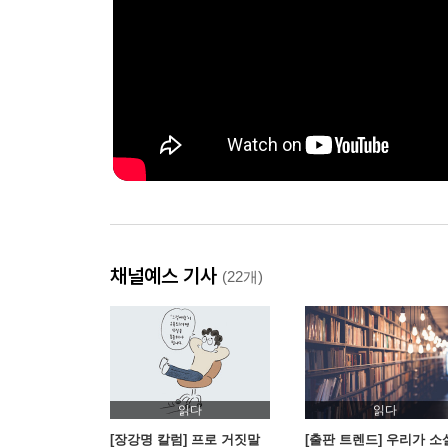
채널예스 기사
(22개)
읽다
읽다
[장강명 칼럼] 프로 거짓말
[출판 트렌드] 우리가 소