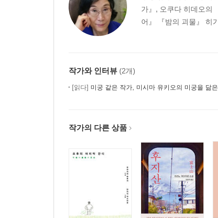
가』, 오쿠다 히데오의 
어』 『밤의 괴물』 히가
작가와 인터뷰
(2개)
[읽다]
미궁 같은 작가, 미시마 유키오의 미궁을 닮
작가의 다른 상품