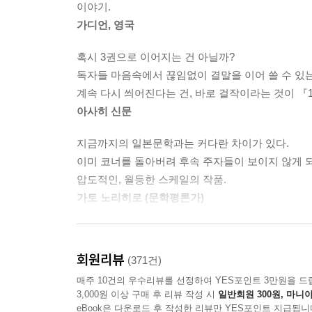
이야기.
또한 소설이 불러온 인기는 관련서적과 음반으로까지
가디언, 영국
안에서 듣는 곡인 야나체크의 「신포니에타」는 발매 
쇄도했다. 소설 속에 등장하는 러시아 작가 체호프
혹시 3권으로 이어지는 건 아닐까?
바람에 1950년대에 출간된 판본을 수정하지 않고 
독자들 마음속에서 끊임없이 결말을 이어 쓸 수 있는
『군상』과 『문학계』2009년 8월호가 문예지로서는
계속 다시 씌어진다는 건, 바로 걸작이라는 것이 『
서적이 5종 이상 출간되었으며, 판매 호조에 힘입어 
아사히 신문
지금까지의 일본문학과는 커다란 차이가 있다.
이미 코너를 돌아버려 후속 주자들이 보이지 않게 
압도적인, 월등한 스케일의 작품.
가토 노리히로 (문학평론가)
존재의 내부에 깃든 공백을 메우는 사랑!
일단 책을 손에 잡으면 읽기를 멈출 수가 없다.
회원리뷰
(371건)
‘하루키적’이라고밖에 할 수 없는 매력적인 비유들이
매주 10건의 우수리뷰를 선정하여 YES포인트 3만원을 드
오노 마사쓰구 (소설가)
3,000원 이상 구매 후 리뷰 작성 시
일반회원 300원, 마니아
eBook은 다운로드 후 작성한 리뷰만 YES포인트 지급됩니