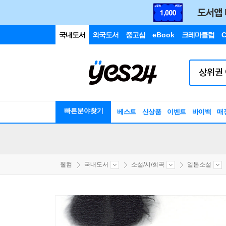
국내도서
외국도서
중고샵
eBook
크레마클럽
C
빠른분야찾기
베스트
신상품
이벤트
바이백
매
웰컴
국내도서
소설/시/희곡
일본소설