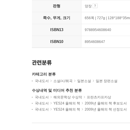
판형
양장
쪽수, 무게, 크기
656쪽 | 727g | 128*188*35
ISBN13
9788954608640
ISBN10
8954608647
관련분류
카테고리 분류
국내도서
소설/시/희곡
일본소설
일본 장편소설
수상내역 및 미디어 추천 분류
국내도서
해외문학상 수상작
프란츠카프카상
국내도서
YES24 올해의 책
2009년 올해의 책 후보도서
국내도서
YES24 올해의 책
2009년 올해의 책 선정도서