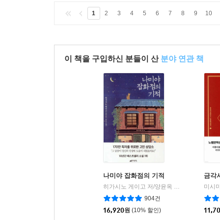
1
2
3
4
5
6
7
8
9
10
이 책을 구입하신 분들이 산
분야 연관 책
나미야 잡화점의 기적
금각
히가시노 게이고 저/양윤옥 역
현대문학
미시마
|
904건
16,920
원
(10% 할인)
11,7