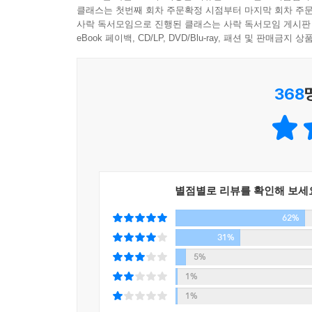
작가의 모든 것을 불어넣은 듯한 작품이다.
클래스는 첫번째 회차 주문확정 시점부터 마지막 회차 주문
이제, 도스토옙스키가『카라마초프 가의 형제들』을
사락 독서모임으로 진행된 클래스는 사락 독서모임 게시판
eBook 페이백, CD/LP, DVD/Blu-ray, 패션 및 판매금
하나의 작품이 그 자체로 하나의 우주가 되는 소설을
누마노 미쓰요시 (도쿄대대학원 교수)
368
간절히 바라는 것, 그것이 ‘리얼’을 만들고, 인생을
가와이 쇼이치로 (도쿄대대학원 교수)
현실의 이면으로 끌어들이는 마술!
서스펜스의 매력을 마음껏 활용하는 능력을, 무라카
주니치 신문
별점별로 리뷰를 확인해 보세
이 작품은 학생운동 이야기면서, 부자를 비롯한 가
62%
아오마메와 덴고의 ‘사랑’이야기다.
31%
홋카이도 신문
5%
1%
1%