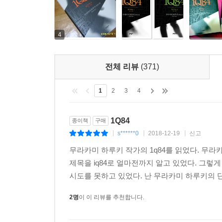
4
전체 리뷰
(371)
1
2
3
4
1Q84
종이책
구매
s******0
2018-12-19
신고
|
|
|
무라카미 하루키 작가의 1q84를 읽었다. 무라
제목을 iq84로 얼마전까지 알고 있었다. 그
시도를 못하고 있었다. 난 무라카미 하루키의 단
2명
이 이 리뷰를 추천합니다.