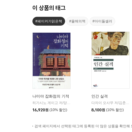
이 상품의 태그
#페이커가읽은책
#올해의책
#아이돌셀러
나미야 잡화점의 기적
인간 실격
히가시노 게이고 저/양윤옥 역
현대문학
다자이 오사무 저/김춘미 역
|
16,920
원
(10% 할인)
8,100
원
(10% 할인)
검색 페이지에서 선택된 태그에 등록된 더 많은 상품을 확인해 