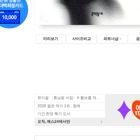
미리보기
사이즈비교
파트너샵
공
뮤지컬 〈휴남동 서점〉X 황보름 작가 북토크
2026 젊은 작가 1위 : 청예
기간 한정 특가 도서
오직, 예스24에서만