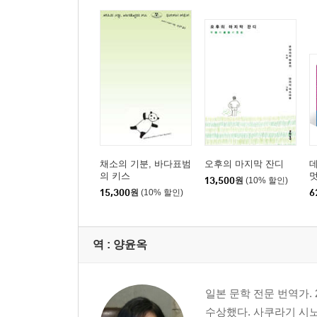
채소의 기분, 바다표범
오후의 마지막 잔디
의 키스
멋
13,500
원
(10% 할인)
멋
15,300
원
(10% 할인)
6
역 :
양윤옥
일본 문학 전문 번역가
수상했다. 사쿠라기 시노