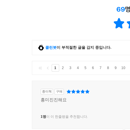
69
명
클린봇
이 부적절한 글을 감지 중입니다.
1
2
3
4
5
6
7
8
9
10
종이책
구매
흥미진진해요
1명
이 이 한줄평을 추천합니다.