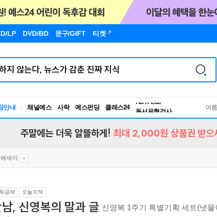
D/LP
DVD/BD
문구
/GIFT
티켓
독서유형검사
RBTI Lab
장안내
채널예스
사락
예스펀딩
클래스24
독서유형검사
여
주말에는 더욱 알뜰하게!
최대 2,000원 상품권 받으
문에세이
득공제
오늘의책
남, 신영복의 말과 글
신영복 1주기 특별기획 세트(냇