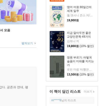
영어 어원 80일간의
세계 일주
폴 앤서니 존스 저/고정아 역
19,900
원
도서 모음
지금 알아두면 좋은
교양인문학 49가지
김레나 저
펼쳐보기
19,800
원
(10% 할인)
영원 부르기: 어떻게
슬픔이 미래를 지키는
가
로런 마컴 저/황은주 역
13,500
원
(10% 할인)
다. 공존과 연대, 평
이 책이 담긴
리스트
더보기
m*****8
님의 리스트