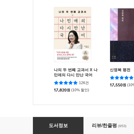
나의 두 번째 교과서 X 나
신영복 평전
민애의 다시 만난 국어
126건
17,550
원
(10
17,820
원
(10% 할인)
만남, 신영복의 말과 글
도서정보
리뷰/한줄평
(8/53)