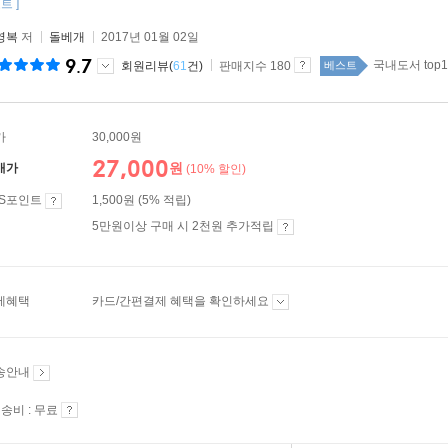
트 ]
영복
저
돌베개
2017년 01월 02일
9.7
국내도서 top1
회원리뷰(
61
건)
판매지수 180
베스트
가
30,000원
27,000
원
매가
(10% 할인)
ES포인트
1,500원 (5% 적립)
5만원이상 구매 시 2천원 추가적립
제혜택
카드/간편결제 혜택을 확인하세요
송안내
송비 : 무료