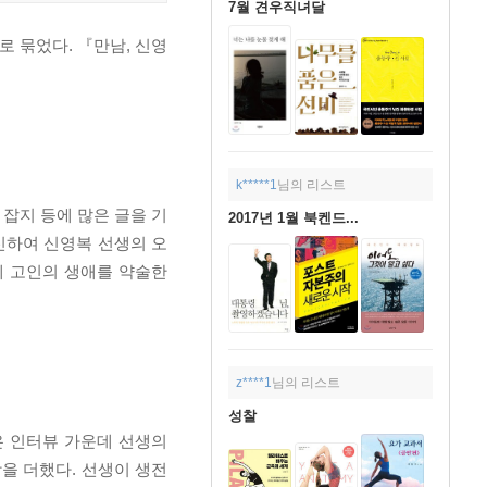
7월 견우직녀달
로 묶었다. 『만남, 신영
k*****1
님의 리스트
 잡지 등에 많은 글을 기
2017년 1월 북켄드...
신하여 신영복 선생의 오
에 고인의 생애를 약술한
z****1
님의 리스트
성찰
은 인터뷰 가운데 선생의
을 더했다. 선생이 생전