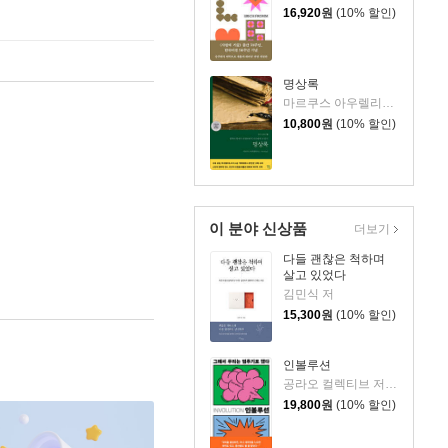
16,920
원
(10% 할인)
명상록
마르쿠스 아우렐리우스 저/박문재 역
10,800
원
(10% 할인)
이 분야 신상품
더보기
다들 괜찮은 척하며
살고 있었다
김민식 저
15,300
원
(10% 할인)
인볼루션
공라오 컬렉티브 저/홍명교 역
19,800
원
(10% 할인)