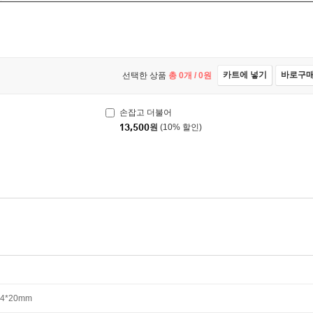
카트에 넣기
바로구
선택한 상품
총
0
개 /
0
원
손잡고 더불어
13,500
원
(10% 할인)
24*20mm