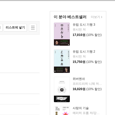
이 분야 베스트셀러
더보기
유럽 도시 기행 3
매
리스트에 넣기
유시민 저
17,010
원
(10% 할인)
유럽 도시 기행 2
유시민 저
15,750
원
(10% 할인)
위버멘쉬
프리드리히 니체 저/어나니머스 역
16,020
원
(10% 할인)
사랑의 기술
에리히 프롬 저/강주헌 역