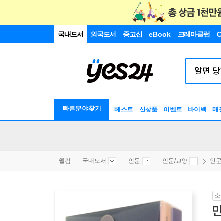
국내도서
외국도서
중고샵
eBook
크레마클럽
C
빠른분야찾기
베스트
신상품
이벤트
바이백
매
웰컴
국내도서
인문
인문/교양
인
소
만