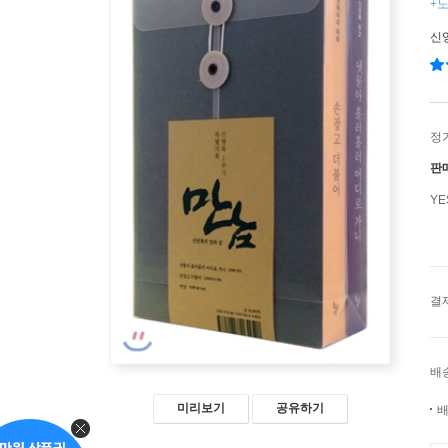
+노
신
정
판
Y
결
배
미리보기
공유하기
배