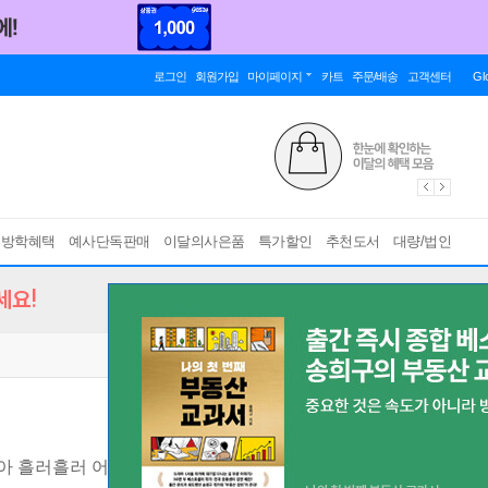
로그인
회원가입
마이페이지
카트
주문/배송
고객센터
Gl
름방학혜택
예사단독판매
이달의사은품
특가할인
추천도서
대량/법인
세요!
물아 흘러흘러 어디로 가니+손잡고 더불어+필사노트)
[ 전2권