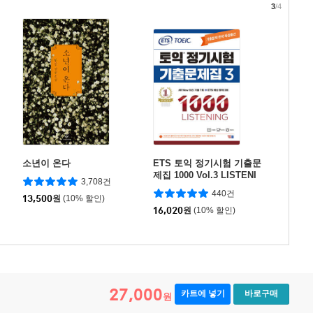
3
/4
소년이 온다
ETS 토익 정기시험 기출문
제집 1000 Vol.3 LISTENI
3,708건
NG 리스닝
440건
13,500
원
(10% 할인)
16,020
원
(10% 할인)
27,000
카트에 넣기
바로구매
원