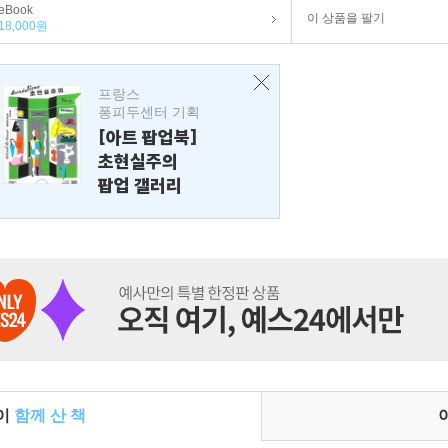
eBook
이 상품을 팔기
18,000원
프랑스
퐁피두센터 기획
[아트 팝업북]
초현실주의
팝업 갤러리
들이
함께 산 책