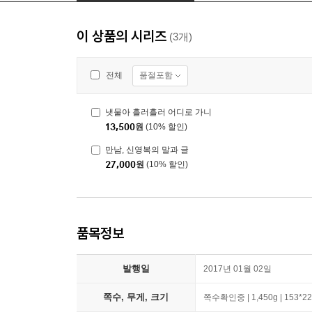
이 상품의 시리즈
(3개)
품절포함
전체
냇물아 흘러흘러 어디로 가니
13,500
원
(10% 할인)
만남, 신영복의 말과 글
27,000
원
(10% 할인)
품목정보
발행일
2017년 01월 02일
쪽수, 무게, 크기
쪽수확인중 | 1,450g | 153*2