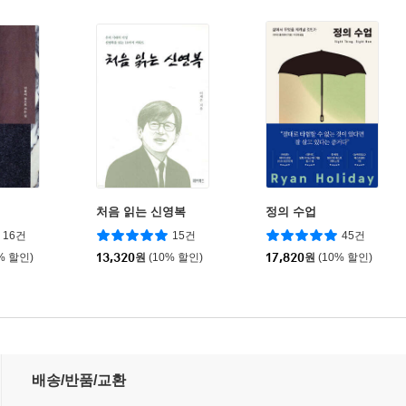
처음 읽는 신영복
정의 수업
16건
15건
45건
% 할인)
13,320
원
(10% 할인)
17,820
원
(10% 할인)
배송/반품/교환