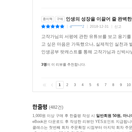
인생의 성장을 이끌어 줄 완벽한
종이책
구매
d*******2
2018-12-31
신고
|
|
|
고작가님의 서평에 관한 유튜브를 보고 용기를 
고 싶은 마음은 가득했으나, 실제적인 실천과 발
인생공부 팟캐스트를 통해 고작가님과 신박사님을
3명
이 이 리뷰를 추천합니다.
1
2
3
4
5
6
7
8
9
10
한줄평
(482건)
1,000원 이상 구매 후 한줄평 작성 시
일반회원 50원, 마니
eBook은 다운로드 후 작성한 리뷰만 YES포인트 지급됩니
클래스는 첫번째 회차 주문확정 시점부터 마지막 회차 주문