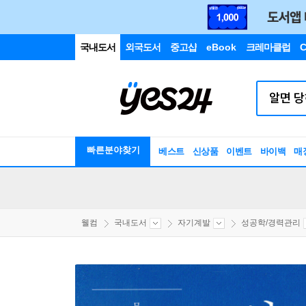
국내도서
외국도서
중고샵
eBook
크레마클럽
C
빠른분야찾기
베스트
신상품
이벤트
바이백
매
웰컴
국내도서
자기계발
성공학/경력관리