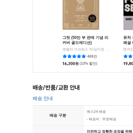
그릿 (50만 부 판매 기념 리
퓨처 
커버 골드에디션)
페셜
앤절라 더크워스 저/김미정 역
비즈니스북스
벤저민
|
469건
16,200
원
(10% 할인)
19,8
배송/반품/교환 안내
배송 안내
예스24 배송
배송 구분
배송비 : 무료배송
안전하고 정확한 포장을 위해 