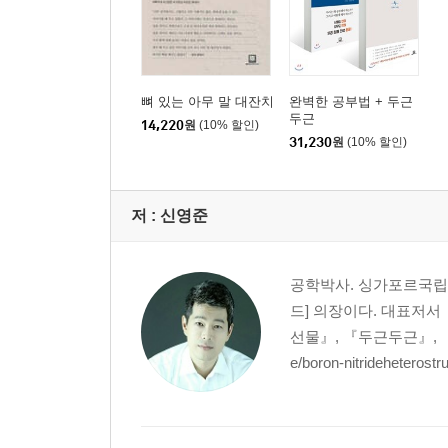
제10장 환경 : 공부 효율은 환경 따라 달라진다
신 박사 비닐가방 = 영어회화 | 알람을 활용하라! |
영향 | 몰입을 방해하는 스마트폰 | 공부 효율이 떨
통찰 : 결심보다 강력한 것은 환경이다! | 심화 : 
뼈 있는 아무 말 대잔치
완벽한 공부법 + 두근
두근
14,220
원
(10% 할인)
제11장 창의성 : 창의성은 지능이 아니라 태도다
31,230
원
(10% 할인)
창의성에 대한 오해 | 연결이 곧 창의성이다 | 다양한
통찰 : 다시 그리고 또 다시! | 심화 : 창의성과 리스
저 :
신영준
제12장 독서 : 독서는 모든 공부의 기초다
질문이 사라진 학교 | 질문 못 하는 기자 | 지적인 
공학박사. 싱가포르국립
그 외 독서법 : 만독, 관독, 재독, 낭독 | 독서 습관
드] 의장이다. 대표저서
통찰 : 독서, 인생 성장의 자양분
선물』, 『두근두근』, 『끄덕끄덕
e/boron-nitrideheterostru
제13장 영어 : 이번 기회에 제대로 배우자
영어 학습자는 누구인가? | 영어 읽기 | 문법 공부는
위해 생각할 것들 | 단어 - 귀가 뜨이지 않는 이유 1 
이해 능력(혹은 읽기 속도) - 귀가 뜨이지 않는 이유 4