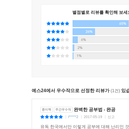
훌륭한 학교생활
별점별로 리뷰를 확인해 보세
탁월한 대학교/대학원 생활
65%
경쟁력 있는 직장 생활
성공적인 창업
26%
건강한 노후 생활
6%
2%
이 모든 것을 관통하는 한 가지는 ‘공부’이다. 공부
1%
없을 것이다. 그러나 공부를 하는 것보다 더 중요한 것
『완벽한 공부법』은 학생부터 직장인까지 모두가 
파트너가 될 것이라 확신한다.
예스24에서 우수작으로 선정한 리뷰가
(1건)
있습
완벽한 공부법 - 완공
종이책
주간우수작
l*****2
2017-05-19
신고
|
|
|
유독 한국에서만 이렇게 공부에 대해 난리인 것