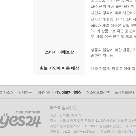
중고상품이 구매확정(자동 
LP상품의 재생 불량 원인이 기
시간의 경과에 의해 재판매가
전자상거래 등에서의 소비자
eBook 세트 상품은 일괄 
1개의 상품으로 취급 및 판매
우, 세트 상품 전부 및 세트
상품의 불량에 의한 반품, 교
소비자 피해보상
준하여 처리됨
환불 지연에 따른 배상
대금 환불 및 환불 지연에 
회사소개
인재채용
이용약관
개인정보처리방침
청소년보호정책
도서홍보안내
대표 : 김석환, 최세라
주소 : 서울시 영등포구 은행로 11, 5층~6층(여의도동,일신
사업자등록번호 : 229-81-37000 통신판매업신고 : 제 200
이메일 : yes24help@yes24.com 호스팅 서비스사업자 :