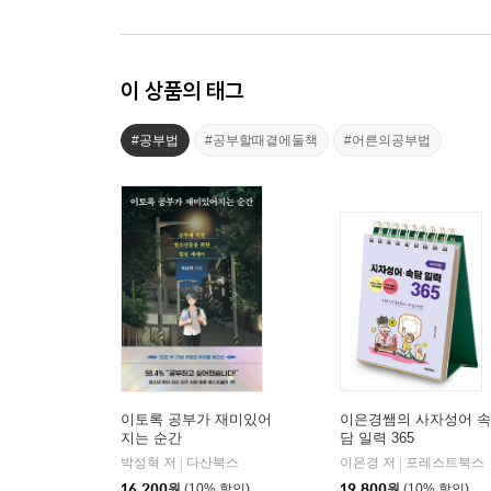
이 상품의 태그
#공부법
#공부할때곁에둘책
#어른의공부법
이토록 공부가 재미있어
이은경쌤의 사자성어 속
지는 순간
담 일력 365
박성혁 저
다산북스
이은경 저
포레스트북스
|
|
16,200
원
(10% 할인)
19,800
원
(10% 할인)