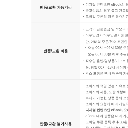
디지털 콘텐츠인 eBook의 
반품/교환 가능기간
중고상품의 경우 출고 완료일
모바일 쿠폰의 경우 유효기간(
고객의 단순변심 및 착오구
직수입양서/직수입일서중 일
단, 아래의 주문/취소 조건인
오늘 00시 ~ 06시 30분 
반품/교환 비용
오늘 06시 30분 이후 주문
직수입 음반/영상물/기프트 
단, 당일 00시~13시 사이
박스 포장은 택배 배송이 가
소비자의 책임 있는 사유로 
소비자의 사용, 포장 개봉에 
복제가 가능한 상품 등의 포장을 
소비자의 요청에 따라 개별
디지털 컨텐츠인 eBook, 
eBook 대여 상품은 대여 기
모바일 쿠폰 등록 후 취소/환
반품/교환 불가사유