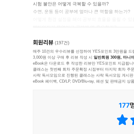
시험 불안은 어떻게 극복할 수 있을까?
수면, 운동 등이 공부에 얼마나 큰 역할을 하는가?
어떻게 환경 설정을 해야 공부의 효율을 올릴 수 있
메타인지가 무엇이고 공부에 왜 중요한가?
독서가 왜 필요하고 그 효용은 무엇일까?
회원리뷰
(197건)
『완벽한 공부법』은 학습자가 고민하고 알고자 하
매주 10건의 우수리뷰를 선정하여 YES포인트 3만원을 드
3,000원 이상 구매 후 리뷰 작성 시
일반회원 300원, 마니아
학습자가 몰랐을 만한 새로운 공부지식과 정보들을
eBook은 다운로드 후 작성한 리뷰만 YES포인트 지급됩니
있다. 『완벽한 공부법』을 통해 학습자는 자신에게
클래스는 첫번째 회차 주문확정 시점부터 마지막 회차 주문
사락 독서모임으로 진행된 클래스는 사락 독서모임 게시판
시험공부보다 더 중요한 공부들이 있다
eBook 페이백, CD/LP, DVD/Blu-ray, 패션 및 판매금
학생부터 직장인들까지 모두를 위한 최고의 공부 
177
우리는 수능 시험, 공무원 시험, 토익 시험, 입사
공부는 대학을 졸업하고 직장을 다니면서도 끊임없
대인관계, 창의성, 협업 능력, 말하기와 발표, 문해
『완벽한 공부법』은 당신의 성공과 성장을 위해 그 