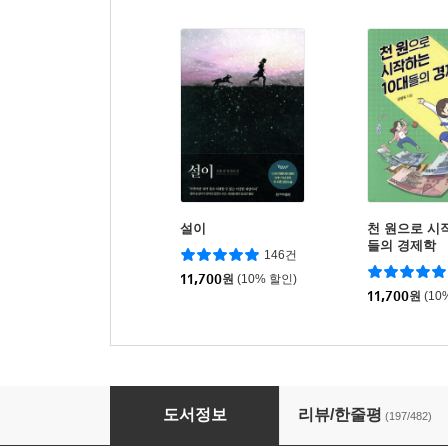
설이
천 원으로 시
들의 경제학
146건
11,700
원
(10% 할인)
11,700
원
(10
완벽한 공부법
도서정보
리뷰/한줄평
(197/482)