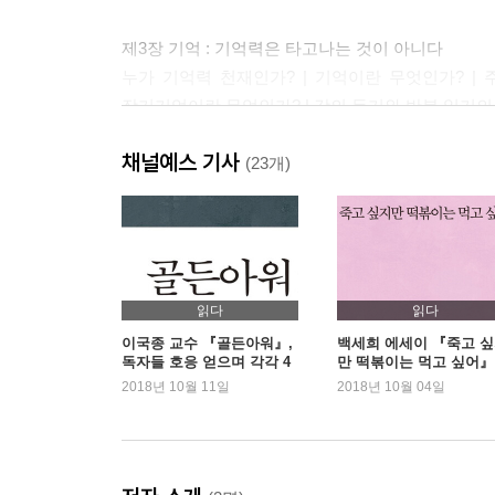
제3장 기억 : 기억력은 타고나는 것이 아니다
누가 기억력 천재인가? | 기억이란 무엇인가? | 
장기기억이란 무엇인가? | 강의 듣기와 반복 읽기의 허상 |
전략 4 : 교차 효과 | 기억 전략 5 : 그 외 5가지
채널예스 기사
통찰 : 인생을 바꾸는 암기의 힘! | 심화 : 몰입, 행
(23개)
제4장 목표 : 성공적인 목표 설정은 따로 있다
목표는 왜 중요한가? | 성장 목표와 증명 목표 | 증명 
목표 | BHAG 목표의 단점 | SMART 목표 | 시간 관
통찰 : 목표 달성의 재구성 | 심화 : 산티아고가 내게
읽다
읽다
이국종 교수 『골든아워』,
백세희 에세이 『죽고 
독자들 호응 얻으며 각각 4
만 떡볶이는 먹고 싶어』 
제5장 동기 : 내게 자유를 달라
위, 8위
위 등극
2018년 10월 11일
2018년 10월 04일
동기를 상실한 사람들 | 내재적 동기와 외재적 동기 
통찰 : 동기부여의 임계점 그리고 확산 | 심화 : 자
제6장 노력 : 노력은 결코 배신하지 않는다