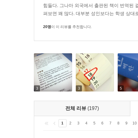
힘들다. 그나마 외국에서 출판된 책이 번역된 
펴보면 꽤 많다. 대부분 성인보다는 학생 상대로 
20명
이 이 리뷰를 추천합니다.
3
3
5
전체 리뷰
(197)
1
2
3
4
5
6
7
8
9
10