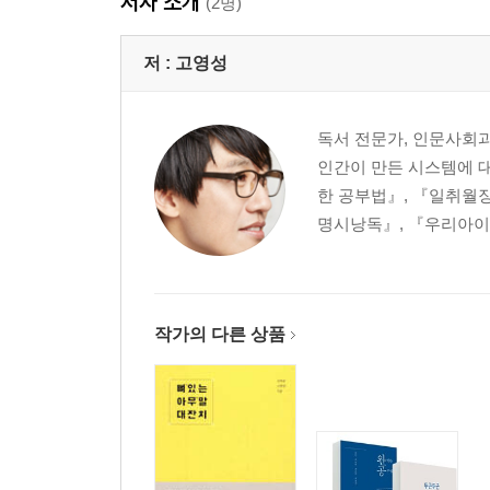
저자 소개
(2명)
‘1만 시간의 법칙’은 틀렸다? | 노력은 절대적이다 
연습’ | 심성 모형을 키우는 3F 효과 | 노력은 배반
저 :
고영성
통찰 : Y수석의 비밀
제7장 감정 : 감정은 공부의 안내자다
독서 전문가, 인문사회과
5세 아이의 한글 교육은 득일까? | 감정과 학습 | 부
인간이 만든 시스템에 대
통찰 : 관심이 생겼다면 일단 반은 성공이다! | 심화
한 공부법』, 『일취월장
명시낭독』, 『우리아이 
제8장 사회성 : 함께할 때 똑똑해진다
진정한 사회적 동물 | 외로우면 멍청해진다 | 외로우
공감능력의 힘과 소설 읽기 | 대인관계를 높이는 7
통찰 : 가장 어려운 인간관계 하지만 가장 중요한 인
작가의 다른 상품
제9장 몸 : 몸은 공부의 길을 안다
나사는 왜 실패했을까? | 휴식은 문제 해결의 열쇠 | 
통찰 : 공부의 뿌리 : 건강