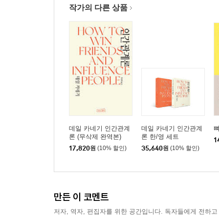
작가의 다른 상품
발음이다 | ‘대화’라는 행위의 본질에 관해 | 문장을
통찰 : 실무자가 말하는 영어공부 | 심화 : 영어 글
제14장 일 : 실전처럼 공부하면 실전에서 통한다
머리가 아니라 ‘몸’으로 공부하기 | 실질학습의 효
능력 | 디테일을 잊지 말자
통찰Ⅰ: 공부의 화룡점정 : 말하기와 발표 | 심화 : 
통찰Ⅱ: 회사생활은 왜 이렇게 힘들까?
데일 카네기 인간관계
데일 카네기 인간관계
뼈
론 (무삭제 완역본)
론 한/영 세트
1
17,820
원
(10% 할인)
35,640
원
(10% 할인)
만든 이 코멘트
저자, 역자, 편집자를 위한 공간입니다. 독자들에게 전하고