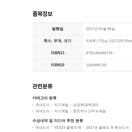
품목정보
발행일
2017년 01월 06일
쪽수, 무게, 크기
516쪽 | 751g | 152*225*25
ISBN13
9791160486735
ISBN10
1160486735
관련분류
카테고리 분류
국내도서
자기계발
성공학/경력관리
국내도서
자기계발
창조적사고/두뇌계발
수상내역 및 미디어 추천 분류
국내도서
YES24 올해의 책
2017년 올해의 책 후보도서