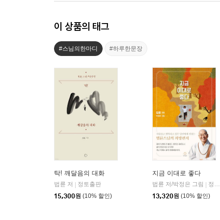
이 상품의 태그
#스님의한마디
#하루한문장
탁! 깨달음의 대화
지금 이대로 좋다
법륜 저
정토출판
법륜 저/박정은 그림
정토출판
|
|
15,300
원
(10% 할인)
13,320
원
(10% 할인)