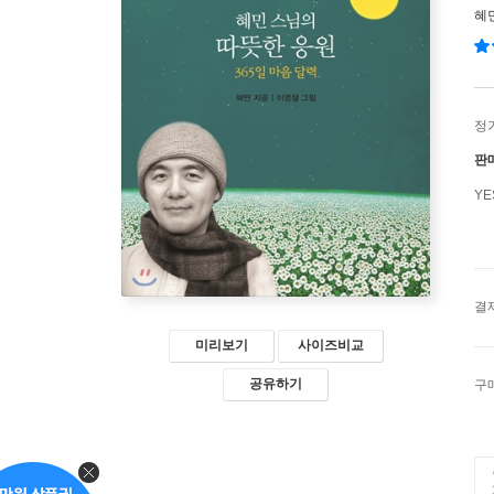
혜
정
판
Y
결
미리보기
사이즈비교
공유하기
구