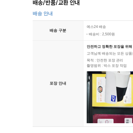
배송/반품/교환 안내
배송 안내
예스24 배송
배송 구분
배송비 : 2,500원
안전하고 정확한 포장을 위해 
고객님께 배송되는 모든 상품을
목적 : 안전한 포장 관리
촬영범위 : 박스 포장 작업
포장 안내