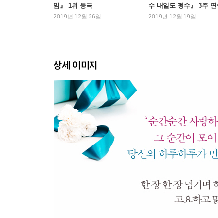
임』 1위 등극
수 내일도 펭수』 3주 연
1위
2019년 12월 26일
2019년 12월 19일
상세 이미지