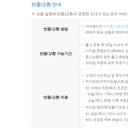
반품/교환 안내
※ 상품 설명에 반품/교환과 관련한 안내가 있는경우 아래 
마이페이지 >
반품/교환 신청
반품/교환 방법
판매자 배송 상품은 판매자와
출고 완료 후 10일 이내의 
디지털 콘텐츠인 eBook의 
반품/교환 가능기간
중고상품의 경우 출고 완료일
모바일 쿠폰의 경우 유효기간(
고객의 단순변심 및 착오구
직수입양서/직수입일서중 일
단, 아래의 주문/취소 조건인
오늘 00시 ~ 06시 30분 
반품/교환 비용
오늘 06시 30분 이후 주문
직수입 음반/영상물/기프트 
단, 당일 00시~13시 사이
박스 포장은 택배 배송이 가