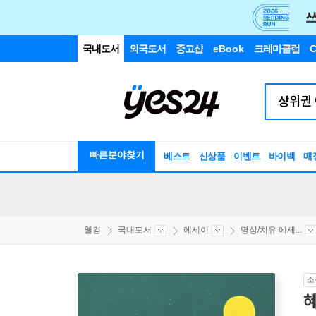
국내도서
외국도서
중고샵
eBook
크레마클럽
C
빠른분야찾기
베스트
신상품
이벤트
바이백
매
웰컴
국내도서
에세이
명상/치유 에세...
소