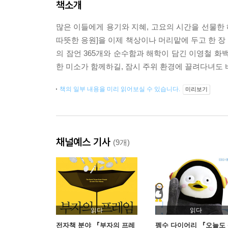
책소개
많은 이들에게 용기와 지혜, 고요의 시간을 선물한 혜
따뜻한 응원]을 이제 책상이나 머리맡에 두고 한 장
의 잠언 365개와 순수함과 해학이 담긴 이영철 화
한 미소가 함께하길, 잠시 주위 환경에 끌려다녀도 
책의 일부 내용을 미리 읽어보실 수 있습니다.
미리보기
채널예스 기사
(9개)
읽다
읽다
전자책 분야 『부자의 프레
펭수 다이어리 『오늘도