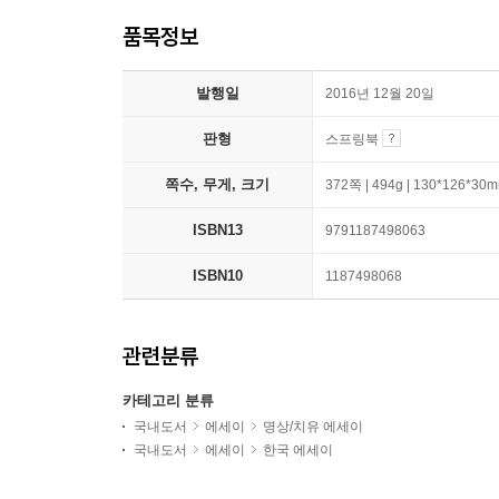
품목정보
발행일
2016년 12월 20일
판형
스프링북
쪽수, 무게, 크기
372쪽 | 494g | 130*126*30
ISBN13
9791187498063
ISBN10
1187498068
관련분류
카테고리 분류
국내도서
에세이
명상/치유 에세이
국내도서
에세이
한국 에세이