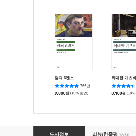
달과 6펜스
위대한 개츠
766건
9,000
원
(10% 할인)
8,100
원
(10%
위대한 유산 1
도서정보
리뷰/한줄평
(43/74)