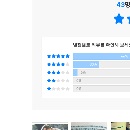
43
명
때문이다.
부와 지위, 그리고 사랑
-보다 나은 삶을 꿈꾸는 사람들, 19세기에서 21세
부모를 잃고 억척스러운 누나와 대장장이인 매형과 
별점별로 리뷰를 확인해 보세
배신당하고 그 상처와 분노만 품고 지내던 미스 해비
66%
키우고 있었다. 핍은 에스텔러를 만난 후 자신의
사람으로부터 거액의 유산을 물려받게 되었다는 편
30%
에스텔러는 여전히 도도하고 차가우며, 핍은 점점 
5%
핍이 성장 과정에서 겪는 이러한 방황과 사랑의 아픔
0%
특히 어린 시절 핍을 둘러싼 그의 사회적 배경, 
0%
가난을 대물림하며 사는 사회적 약자들의 모습은, 
보여 준다. 이러한 주제는 결국 인간이라면 누구나
『위대한 유산』이 19세기 영국이라는 시공을 초월
바로 이 작품이 지닌 이런 보편성과 ‘사랑’이라는 