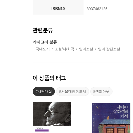
ISBN10
8937462125
관련분류
카테고리 분류
국내도서
소설/시/희곡
영미소설
영미 장편소설
이 상품의 태그
#서탐대실
#서울대권장도서
#책읽아웃