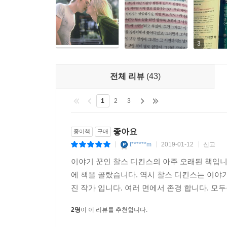
막대한 유산, 혹은 위대한 유산
-물질적으로 ‘막대한’ 유산과 정신적룀로 ‘위대한’ 
『위대한 유산』의 원제는 Great Expectatio
3
번역 제목은 원제의 의미를 정확히 옮긴 것이라고 할
즐겨 사용하기도 한다.
전체 리뷰
(43)
하지만 그동안 이 작품은 계속해서 ‘위대한 유산’
역시 오랜 고민 끝에 기존의 작품들처럼 ‘위대한 유
1
2
3
느낌을” 줄 뿐만 아니라 “‘막대한 유산’ 역시 ‘
마찬가지로 원제의 의미를 정확히 옮기지 못한 것”
좋아요
종이책
구매
하지만 주인공 핍이 결국, ‘돈’이라는 물질적으로 
t******m
2019-01-12
신고
|
|
|
볼 때 ‘위대한 유산’은 독자들에게 또 다른 의미를 줄
이야기 꾼인 찰스 디킨스의 아주 오래된 책입니
에 책을 골랐습니다. 역시 찰스 디킨스는 이야
진 작가 입니다. 여러 면에서 존경 합니다. 모두
2명
이 이 리뷰를 추천합니다.