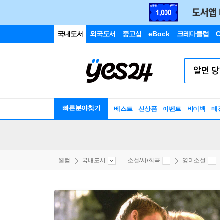
국내도서
외국도서
중고샵
eBook
크레마클럽
C
빠른분야찾기
베스트
신상품
이벤트
바이백
매
웰컴
국내도서
소설/시/희곡
영미소설