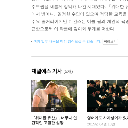
주도권을 새롭게 장악해 나간 시대였다. 『위대한 유
에서 벗어나, ‘일정한 수입이 있으며 적당한 교육을 
주요 줄거리이지만 디킨스는 이를 핍의 개인적 욕
근함으로써 이 작품에 깊이와 무게를 더한다.
책의 일부 내용을 미리 읽어보실 수 있습니다.
미리보기
채널예스 기사
(5개)
읽다
읽다
『위대한 유산』, 너무나 인
영어에도 사자성어가 있
간적인 고결한 심장
2015년 04월 13일