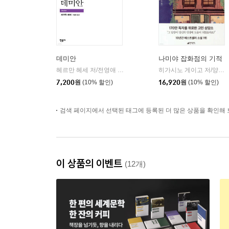
데미안
나미야 잡화점의 기적
헤르만 헤세 저/전영애 역
민음사
히가시노 게이고 저/양윤옥 역
|
7,200
원
(10% 할인)
16,920
원
(10% 할인)
검색 페이지에서 선택된 태그에 등록된 더 많은 상품을 확인해 
이 상품의 이벤트
(12개)