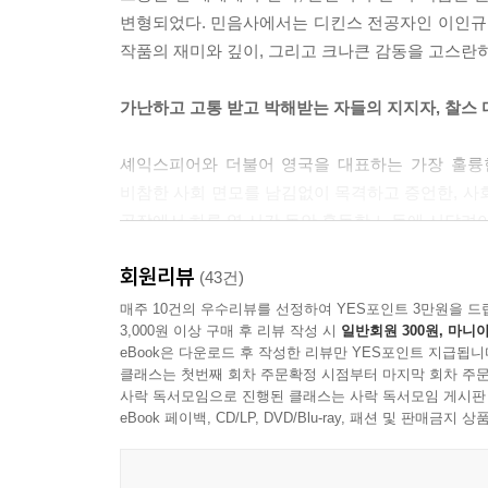
변형되었다. 민음사에서는 디킨스 전공자인 이인규
작품의 재미와 깊이, 그리고 크나큰 감동을 고스란
가난하고 고통 받고 박해받는 자들의 지지자, 찰스
셰익스피어와 더불어 영국을 대표하는 가장 훌륭한
비참한 사회 면모를 남김없이 목격하고 증언한, 사
공장에서 하루 열 시간 동안 혹독한 노동에 시달려야
『위대한 유산』의 배경은 작가 디킨스가 살았던
회원리뷰
급속히 성장하여 정치적으로나 경제적으로 사회의
(43건)
중산계급에 널리 퍼졌던 사회적 욕망을 충실히 반영
매주 10건의 우수리뷰를 선정하여 YES포인트 3만원을 드
3,000원 이상 구매 후 리뷰 작성 시
일반회원 300원, 마니아
‘신사’가 되려는 주인공 핍의 ‘정신적 사회적 성
eBook은 다운로드 후 작성한 리뷰만 YES포인트 지급됩니
그를 둘러싼 다양한 등장인물들의 보편적 욕망과 사
클래스는 첫번째 회차 주문확정 시점부터 마지막 회차 주문
디킨스 전공자이자 이 책의 역자이기도 한 국민대
사락 독서모임으로 진행된 클래스는 사락 독서모임 게시판
복합성, 그리고 상징적 깊이를 띠는 훌륭한 소설
eBook 페이백, CD/LP, DVD/Blu-ray, 패션 및 판매금
그리고 보편성을 동시에, 그리고 탁월하게 성취한 
당시 사회상을 비판적으로 드러내는 동시에 시대가