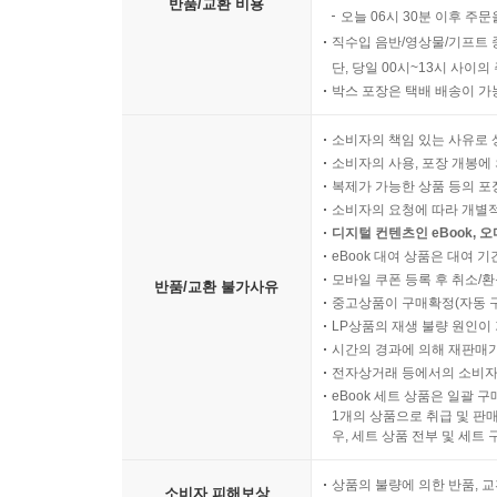
반품/교환 비용
오늘 06시 30분 이후 주문
직수입 음반/영상물/기프트 
단, 당일 00시~13시 사이
박스 포장은 택배 배송이 가
소비자의 책임 있는 사유로 
소비자의 사용, 포장 개봉에 
복제가 가능한 상품 등의 포장을 
소비자의 요청에 따라 개별
디지털 컨텐츠인 eBook, 
eBook 대여 상품은 대여 기
모바일 쿠폰 등록 후 취소/환
반품/교환 불가사유
중고상품이 구매확정(자동 
LP상품의 재생 불량 원인이 기
시간의 경과에 의해 재판매가
전자상거래 등에서의 소비자
eBook 세트 상품은 일괄 
1개의 상품으로 취급 및 판매
우, 세트 상품 전부 및 세트
상품의 불량에 의한 반품, 교
소비자 피해보상