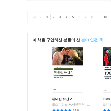
1
2
3
4
5
6
7
8
9
10
이 책을 구입하신 분들이 산
분야 연관 책
위대한 유산 2
1984
찰스 디킨스 저/이인규 역
민음사
조지 
|
79건