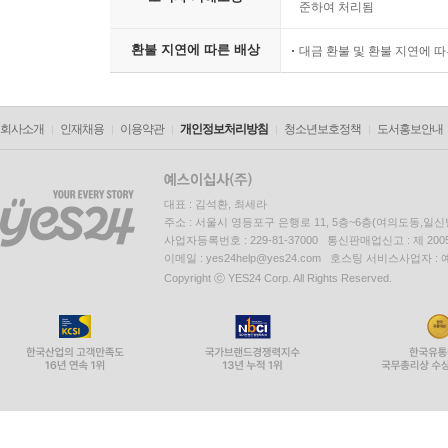
준하여 처리됨
환불 지연에 따른 배상
대금 환불 및 환불 지연에 
회사소개
인재채용
이용약관
개인정보처리방침
청소년보호정책
도서홍보안내
대표 : 김석환, 최세라
주소 : 서울시 영등포구 은행로 11, 5층~6층(여의도동,일신
사업자등록번호 : 229-81-37000 통신판매업신고 : 제 200
이메일 : yes24help@yes24.com 호스팅 서비스사업자 :
Copyright ⓒ YES24 Corp. All Rights Reserved.