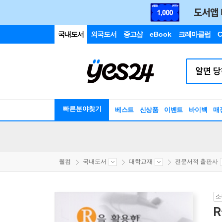
국내도서
외국도서
중고샵
eBook
크레마클럽
C
빠른분야찾기
베스트
신상품
이벤트
바이백
매
웰컴
국내도서
대학교재
전문서적 출판사
소