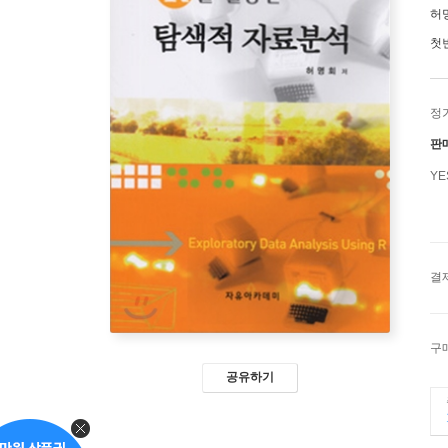
허
첫
정
판
Y
결
구
공유하기