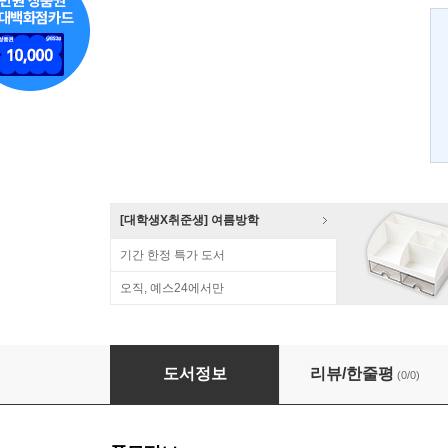
[대학생X취준생] 여름방학
기간 한정 특가 도서
오직, 예스24에서만
R을 활용한 탐색적 자료분석
도서정보
리뷰/한줄평
(0/0)