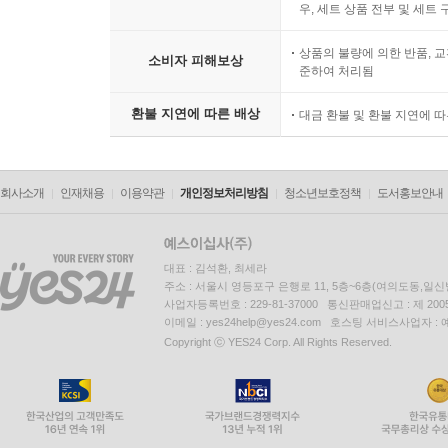
우, 세트 상품 전부 및 세트
상품의 불량에 의한 반품, 교
소비자 피해보상
준하여 처리됨
환불 지연에 따른 배상
대금 환불 및 환불 지연에 
회사소개
인재채용
이용약관
개인정보처리방침
청소년보호정책
도서홍보안내
대표 : 김석환, 최세라
주소 : 서울시 영등포구 은행로 11, 5층~6층(여의도동,일신
사업자등록번호 : 229-81-37000 통신판매업신고 : 제 200
이메일 : yes24help@yes24.com 호스팅 서비스사업자 :
Copyright ⓒ YES24 Corp. All Rights Reserved.