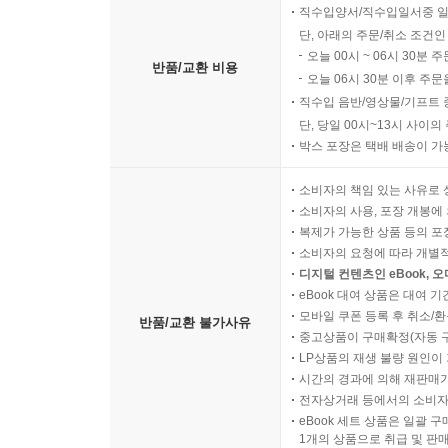
직수입양서/직수입일서중 일
단, 아래의 주문/취소 조건인
오늘 00시 ~ 06시 30분 
반품/교환 비용
오늘 06시 30분 이후 주문
직수입 음반/영상물/기프트 
단, 당일 00시~13시 사이
박스 포장은 택배 배송이 가
소비자의 책임 있는 사유로 
소비자의 사용, 포장 개봉에 
복제가 가능한 상품 등의 포장을 
소비자의 요청에 따라 개별
디지털 컨텐츠인 eBook, 
eBook 대여 상품은 대여 기
모바일 쿠폰 등록 후 취소/환
반품/교환 불가사유
중고상품이 구매확정(자동 
LP상품의 재생 불량 원인이 기
시간의 경과에 의해 재판매가
전자상거래 등에서의 소비자
eBook 세트 상품은 일괄 
1개의 상품으로 취급 및 판매