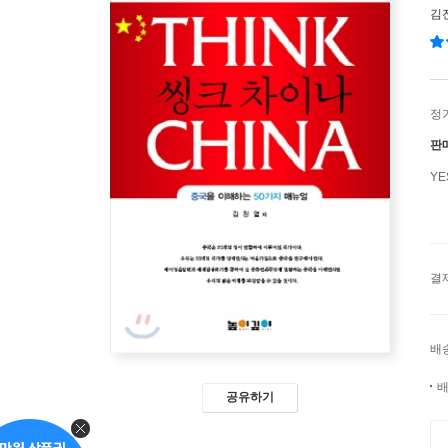
김
정
판
Y
결
배
배
공유하기