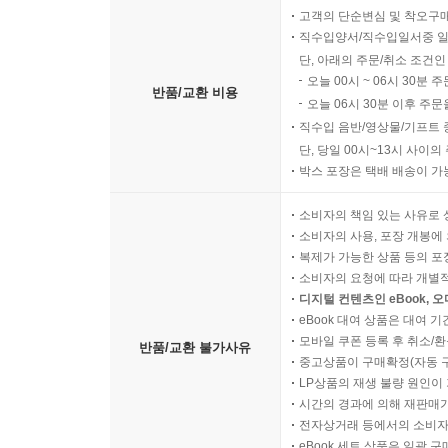
고객의 단순변심 및 착오구
직수입양서/직수입일서중 일
단, 아래의 주문/취소 조건인
오늘 00시 ~ 06시 30분 
반품/교환 비용
오늘 06시 30분 이후 주문
직수입 음반/영상물/기프트 
단, 당일 00시~13시 사이
박스 포장은 택배 배송이 가
소비자의 책임 있는 사유로 
소비자의 사용, 포장 개봉에 
복제가 가능한 상품 등의 포장을 
소비자의 요청에 따라 개별
디지털 컨텐츠인 eBook, 
eBook 대여 상품은 대여 기
모바일 쿠폰 등록 후 취소/환
반품/교환 불가사유
중고상품이 구매확정(자동 
LP상품의 재생 불량 원인이 기
시간의 경과에 의해 재판매가
전자상거래 등에서의 소비자
eBook 세트 상품은 일괄 