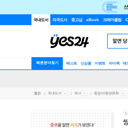
국내도서
외국도서
중고샵
eBook
크레마클럽
C
빠른분야찾기
베스트
신상품
이벤트
바이백
매
웰컴
국내도서
역사
동양사/동양문화
소
씽