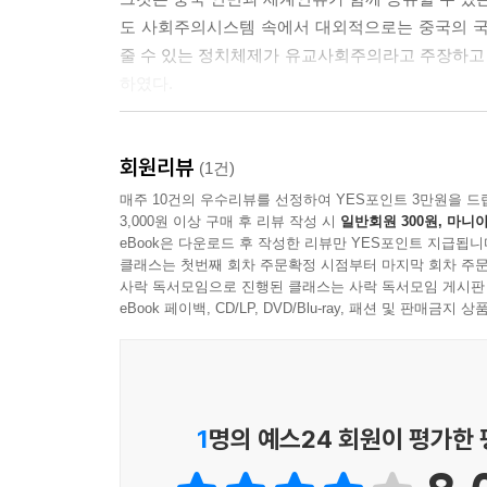
4. 세계 자원 위기와 나비효과
도 사회주의시스템 속에서 대외적으로는 중국의 
5. 중국경제성장의 당면 5대 난제
줄 수 있는 정치체제가 유교사회주의라고 주장하고
6. 중국 농촌에 대한 신 정책
하였다.
7. 남수북조(南水北調)프로젝트
--- 본문 중에서
8. 국제금융위기와 중국
회원리뷰
9. 2008년 세계공장의 도전
(1건)
10. 주강(珠江)삼각주 대통합
매주 10건의 우수리뷰를 선정하여 YES포인트 3만원을 드
3,000원 이상 구매 후 리뷰 작성 시
일반회원 300원, 마니아
11. 위안화 국제 기업 사냥의 명암
eBook은 다운로드 후 작성한 리뷰만 YES포인트 지급됩니
12. 중국발 금융위기 가능성
클래스는 첫번째 회차 주문확정 시점부터 마지막 회차 주문
13. 중국의 대외수출감소와 영향
사락 독서모임으로 진행된 클래스는 사락 독서모임 게시판
eBook 페이백, CD/LP, DVD/Blu-ray, 패션 및 판매금
1
명의 예스24 회원이 평가한