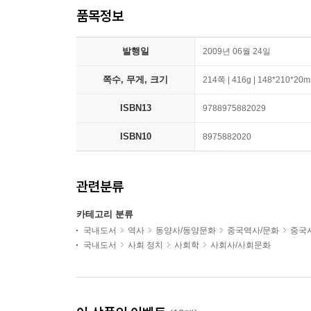
품목정보
발행일
2009년 06월 24일
쪽수, 무게, 크기
214쪽 | 416g | 148*210*20
ISBN13
9788975882029
ISBN10
8975882020
관련분류
카테고리 분류
국내도서
역사
동양사/동양문화
중국역사/문화
중국
국내도서
사회 정치
사회학
사회사/사회문화