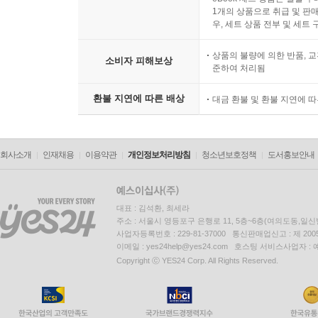
1개의 상품으로 취급 및 판매
우, 세트 상품 전부 및 세트
상품의 불량에 의한 반품, 교
소비자 피해보상
준하여 처리됨
환불 지연에 따른 배상
대금 환불 및 환불 지연에 
회사소개
인재채용
이용약관
개인정보처리방침
청소년보호정책
도서홍보안내
대표 : 김석환, 최세라
주소 : 서울시 영등포구 은행로 11, 5층~6층(여의도동,일신
사업자등록번호 : 229-81-37000 통신판매업신고 : 제 200
이메일 : yes24help@yes24.com 호스팅 서비스사업자 :
Copyright ⓒ YES24 Corp. All Rights Reserved.