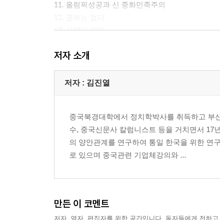
11. 올림픽성공과 신 중화민족주의
12. 공짜는 없다
13. 사양이 미덕
14. 중국 속의 한국인
저자 소개
15. 중국인의 대 한국관
16. 험한국과 고우홈
17. 의심이 많은 사람
저자 : 김진열
18. 중국인! 홍콩인!
19. 도시집중과 초급자본주의와의 충돌
중국북경대학에서 정치학박사를 취득하고 부산
20. 중국식 불고기와 비빔밥
수, 중국신문사 칼럼니스트 등을 거치면서 17
20. 중국식 불고기와 비빔밥
의 양안관계를 연구하여 통일 한국을 위한 연구를
21. 중국 차도(茶道)와 스타벅스 커피
로 있으며 중국관련 기업체강의와 ...
22. 치파오(旗袍)와 성문화
23. 대물(大物)숭배와 미신(迷信)
24. 홍빠오(紅包)의 비밀
25. 소수민족 동화정책과 문제
만든 이 코멘트
저자, 역자, 편집자를 위한 공간입니다. 독자들에게 전하고