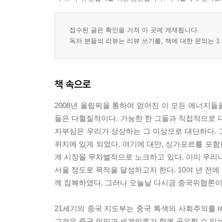
제2부 정치
1. 공산당 일당집정 지속가능성
2. 유교(儒敎)사회주의
접수된 글은 확인을 거쳐 이 곳에 게재됩니다.
3. 중국 지도자들의 리더십
독자 분들의 리뷰는 리뷰 쓰기를, 책에 대한 문의는 1:
4. 군사대국화와 중국위협론 재등장
5. 마오사상의 현실적 한계
6. 도광양회·유소작위(韜光養晦·有所作爲)와 21세
책 속으로
7. 중국의 분열과 연방제
8. 농민의 공산당 이탈
2008년 올림픽을 통하여 얻어진 이 모든 에너지
9. 무력사용 불포기 통일정책
들은 다혈질적이다. 가능한 한 그들과 직접적으로 
10. 중국 해커의 세계안보위협
자부심은 우리가 상상하는 그 이상으로 대단하다. 
11. 인터넷과 정치변화
위치에 있게 되었다. 여기에 대만, 싱가포르를 포
12. 중국과 한반도 통일
계 시장을 무차별적으로 노크하고 있다. 이미 우
서울 정도로 목적을 달성하고자 한다. 10여 년 
제3부 경제
께 잠복하였다. 그러나 오늘날 다시금 중국위협론이
1. 선부론(先富論)과 균부론(均富論)
2. 위안화 국제화
21세기의 중국 지도부는 중국 특색의 사회주의를 
3. 대만경제 흡수전략
그것은 중국 인민과 세계인류가 함께 공유할 수 있는