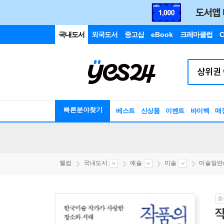
국내도서
외국도서
중고샵
eBook
크레마클럽
C
빠른분야찾기
베스트
신상품
이벤트
바이백
매
웰컴
국내도서
예술
미술
미술일반
소