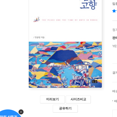
임
정
판
Y
결
배
미리보기
사이즈비교
배
공유하기