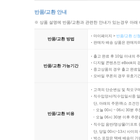
반품/교환 안내
※ 상품 설명에 반품/교환과 관련한 안내가 있는경우 아래 
마이페이지 >
반품/교환 신청
반품/교환 방법
판매자 배송 상품은 판매자와
출고 완료 후 10일 이내의 
디지털 콘텐츠인 eBook의 
반품/교환 가능기간
중고상품의 경우 출고 완료일
모바일 쿠폰의 경우 유효기간(
고객의 단순변심 및 착오구
직수입양서/직수입일서중 일
단, 아래의 주문/취소 조건인
오늘 00시 ~ 06시 30분 
반품/교환 비용
오늘 06시 30분 이후 주문
직수입 음반/영상물/기프트 
단, 당일 00시~13시 사이
박스 포장은 택배 배송이 가