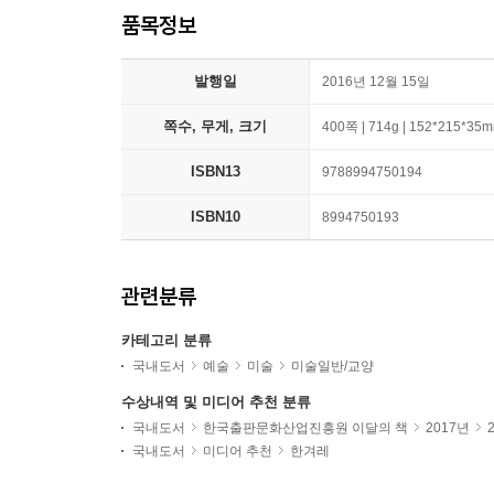
품목정보
발행일
2016년 12월 15일
쪽수, 무게, 크기
400쪽 | 714g | 152*215*35
ISBN13
9788994750194
ISBN10
8994750193
관련분류
카테고리 분류
국내도서
예술
미술
미술일반/교양
수상내역 및 미디어 추천 분류
국내도서
한국출판문화산업진흥원 이달의 책
2017년
국내도서
미디어 추천
한겨레