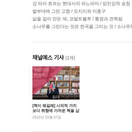
강 따라 흐르는 현대사의 파노라마 / 임진강와 송창
쌀부대에 그린 고향 / 오지리와 이종구
삶을 갈아 만든 색, 코발트블루 / 통영과 전혁림
소나무를 그린다는 것은 한국을 그리는 것 / 소나
채널예스 기사
(1개)
읽다
[책이 뭐길래] 시의적 가치
보다 취향에 가까운 책을 삽
니다 - 전은지 편
2019년 03월 07일