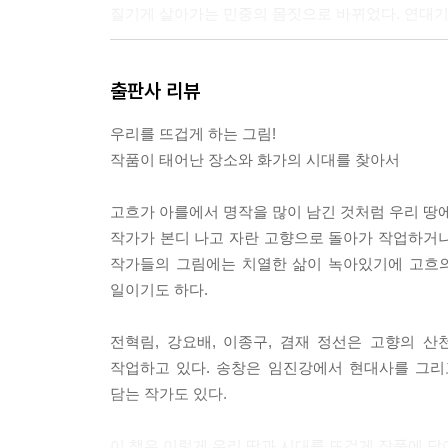
질기게 살아가는 민중의 몸짓으로 바뀌었다. 연대기
나는 작가가 말하지 않은 것을 말하고 싶었다. 작품
출판사 리뷰
놨다. 아무리 긴들 형해화한 줄글로써 작품의 곡진함
우리를 뜨겁게 하는 그림!
---본문 중에서
작품이 태어난 장소와 화가의 시대를 찾아서
고흐가 아를에서 명작을 많이 남긴 것처럼 우리 땅
작가가 본디 나고 자란 고향으로 돌아가 작업하거나
작가들의 그림에는 치열한 삶이 녹아있기에 고흐의
일이기도 하다.
전혁림, 강요배, 이종구, 겸재 정선은 고향의 
작업하고 있다. 송창은 임진강에서 현대사를 그리고
담는 작가도 있다.
이 책은 이렇게 우리 땅과 시대를 뜨겁게 작품에 담