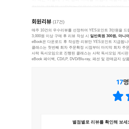
작가와 작품을 사랑하는 마음이 그대로 녹아있다.
회원리뷰
또한 이 책에서 소개하는 작가들은 겸재 정선, 한국
(17건)
이종구, 전혁림, 김경인 이길래 등 모두 당대를 대
매주 10건의 우수리뷰를 선정하여 YES포인트 3만원을 드
3,000원 이상 구매 후 리뷰 작성 시
일반회원 300원, 마니아
큰 흐름을 되돌아보는 일이기도 한다. 아울러 그동
eBook은 다운로드 후 작성한 리뷰만 YES포인트 지급됩니
클래스는 첫번째 회차 주문확정 시점부터 마지막 회차 주문
이들은 왜 "고향"이라는 안식처를 찾아 작품 활동
사락 독서모임으로 진행된 클래스는 사락 독서모임 게시판
《미술마을 인문여행》을 출간한 임종업 기자. 특유
eBook 페이백, CD/LP, DVD/Blu-ray, 패션 및 판매금
정선이나 김기찬처럼 이 세상 인물이 아닌 경우,
한국미술에서는 시도한 적이 없는 장소에 대한 인문
17
명
별점별로 리뷰를 확인해 보세