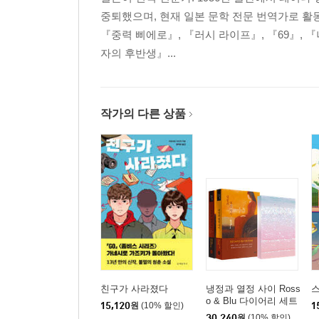
중퇴했으며, 현재 일본 문학 전문 번역가로 활동
『중력 삐에로』, 『러시 라이프』, 『69』, 
자의 후반생』...
작가의 다른 상품
친구가 사라졌다
냉정과 열정 사이 Ross
o & Blu 다이어리 세트
15,120
원
(10% 할인)
1
30,240
원
(10% 할인)