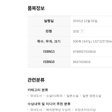
품목정보
발행일
2016년 12월 02일
판형
양장
쪽수, 무게, 크기
500쪽 | 647g | 132*225*30
ISBN13
9788937433818
ISBN10
8937433818
관련분류
카테고리 분류
국내도서
소설/시/희곡
일본소설
일본 장편소설
수상내역 및 미디어 추천 분류
국내도서
해외문학상 수상작
프란츠카프카상