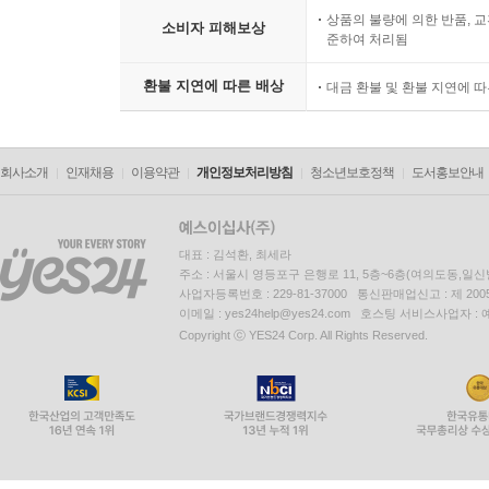
상품의 불량에 의한 반품, 교
소비자 피해보상
준하여 처리됨
환불 지연에 따른 배상
대금 환불 및 환불 지연에 
회사소개
인재채용
이용약관
개인정보처리방침
청소년보호정책
도서홍보안내
대표 : 김석환, 최세라
주소 : 서울시 영등포구 은행로 11, 5층~6층(여의도동,일신
사업자등록번호 : 229-81-37000 통신판매업신고 : 제 200
이메일 : yes24help@yes24.com 호스팅 서비스사업자 :
Copyright ⓒ YES24 Corp. All Rights Reserved.