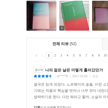
만나는 기쁨을 배가할 것이다.
3
전체 리뷰
(52)
1
2
3
4
5
6
7
8
9
10
나의 젊은 날은 어떻게 흘러갔던가
종이책
a******9
2017-12-01
신고
|
|
|
결국은 읽게 되었다, 노르웨이의 숲을. 이런 
기에는 작품의 핵심을 벗어나 너무 깎아 내린다
생략하기로 한다. 다만 뭐라고 할까, 소설의 마
11명
이 이 리뷰를 추천합니다.