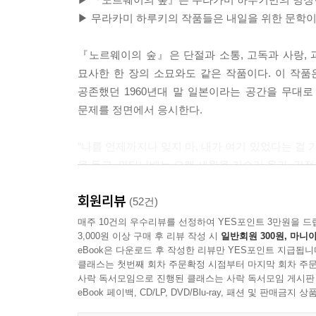
▶ 무라카미 하루키의 작품들은 내일을 위한 문학이다
『노르웨이의 숲』은 단절과 소통, 고독과 사랑, 
묘사한 한 장의 소묘와도 같은 작품이다. 이 작
공존했던 1960년대 말 일본이라는 공간을 무대로
문제를 정면에서 응시한다.
“나를 언제까지나 잊지 마, 내가 여기 있었다는 걸
을 듣고, 와타나베는 오랜 세월을 거슬러 올라, 간
회원리뷰
와타나베는 고등학교 시절 친한 친구 기즈키, 그
(52건)
기즈키의 갑작스러운 자살로 끝나 버리고 만다. 열
매주 10건의 우수리뷰를 선정하여 YES포인트 3만원을 드
3,000원 이상 구매 후 리뷰 작성 시
일반회원 300원, 마니아
얼마 지나지 않아 나오코 역시 도쿄로 올라와 둘은 
eBook은 다운로드 후 작성한 리뷰만 YES포인트 지급됩니
지내던 어느 날, 나오코는 자신이 요양원에 들어
클래스는 첫번째 회차 주문확정 시점부터 마지막 회차 주문
사랑임을 확신하게 된다. 한편 같은 대학에서 
사락 독서모임으로 진행된 클래스는 사락 독서모임 게시판
들어온다. 발랄하고 생기 넘치고 어디로 튈지 모
eBook 페이백, CD/LP, DVD/Blu-ray, 패션 및 판매금
나오코를 찾아가며 와타나베는 아름답고 위태로운 