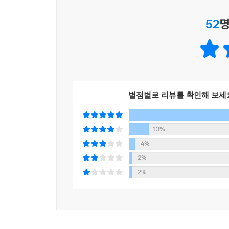
52
명
내가 하고 싶은 말은 이런 거야. 나는 곧 스무 살이
아무리 한탄한들 다시는 돌아오지 못한다는 거야. 더
않을까. 그리고 이런 것을 이해해 주는 사람은 아마
- 368쪽에서
한 사람이 다른 한 사람을 사랑한다는 것, 그리고 
별점별로 리뷰를 확인해 보세
나오코가 그랬듯 서로 이해해 줄 수 있는 언어를 갖
우리의 젊음, 우리의 사랑, 우리의 기억, 그 순간들을
13%
1960년대 일본에서 일어난 어느 청춘의 아픔이 
4%
보편성과 불변성은 이 작품을 ‘오늘의 고전’ 중 한 
2%
2%
오래도록 기억에 남는 경구와 비틀스의 명상적이고
사랑과 사랑을 통한 구원이 공존하는 스무 살의 어느
한편 소설을 빛내는 아름다운 언어와 표현을 더욱