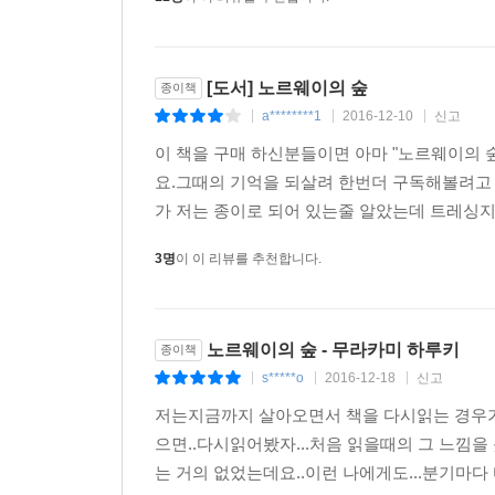
[도서] 노르웨이의 숲
종이책
a********1
2016-12-10
신고
|
|
|
이 책을 구매 하신분들이면 아마 "노르웨이의 
요.그때의 기억을 되살려 한번더 구독해볼려고 
가 저는 종이로 되어 있는줄 알았는데 트레싱지?(
3명
이 이 리뷰를 추천합니다.
노르웨이의 숲 - 무라카미 하루키
종이책
s*****o
2016-12-18
신고
|
|
|
저는지금까지 살아오면서 책을 다시읽는 경우가 
으면..다시읽어봤자...처음 읽을때의 그 느낌을
는 거의 없었는데요..이런 나에게도...분기마다 