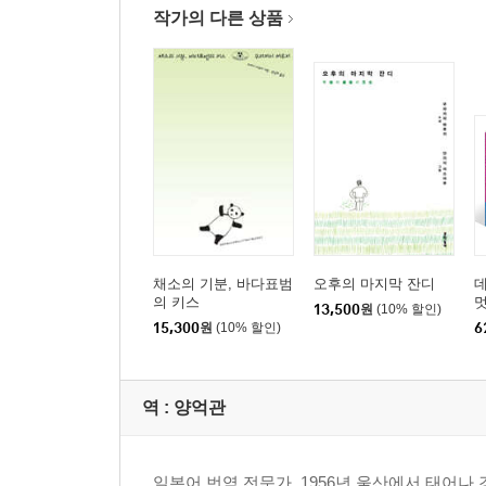
작가의 다른 상품
채소의 기분, 바다표범
오후의 마지막 잔디
의 키스
멋
13,500
원
(10% 할인)
멋
15,300
원
(10% 할인)
6
역 :
양억관
일본어 번역 전문가. 1956년 울산에서 태어