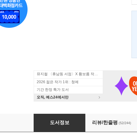
뮤지컬 〈휴남동 서점〉X 황보름 작가 북토크
2026 젊은 작가 1위 : 청예
기간 한정 특가 도서
오직, 예스24에서만
노르웨이의 숲 : 30th 기념 리미티드 에디션
도서정보
리뷰/한줄평
(52/244)