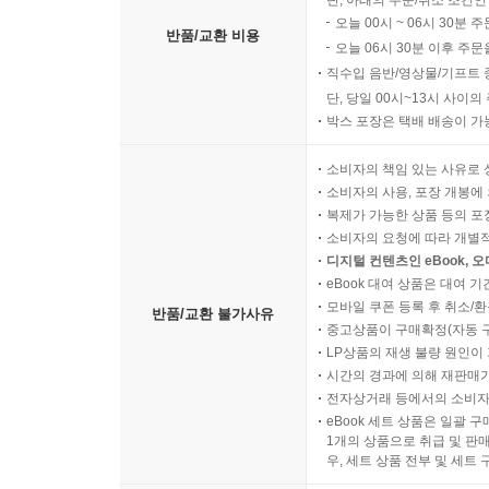
단, 아래의 주문/취소 조건인
오늘 00시 ~ 06시 30분 
반품/교환 비용
오늘 06시 30분 이후 주문
직수입 음반/영상물/기프트 
단, 당일 00시~13시 사이
박스 포장은 택배 배송이 가
소비자의 책임 있는 사유로 
소비자의 사용, 포장 개봉에 
복제가 가능한 상품 등의 포장을 
소비자의 요청에 따라 개별
디지털 컨텐츠인 eBook, 
eBook 대여 상품은 대여 기
모바일 쿠폰 등록 후 취소/환
반품/교환 불가사유
중고상품이 구매확정(자동 
LP상품의 재생 불량 원인이 기
시간의 경과에 의해 재판매가
전자상거래 등에서의 소비자
eBook 세트 상품은 일괄 
1개의 상품으로 취급 및 판매
우, 세트 상품 전부 및 세트