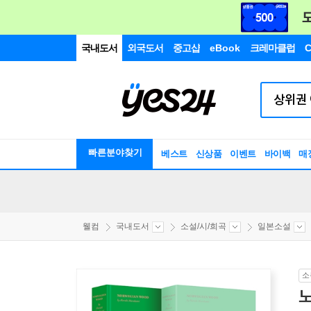
국내도서
외국도서
중고샵
eBook
크레마클럽
C
빠른분야찾기
베스트
신상품
이벤트
바이백
매
웰컴
국내도서
소설/시/희곡
일본소설
소
노