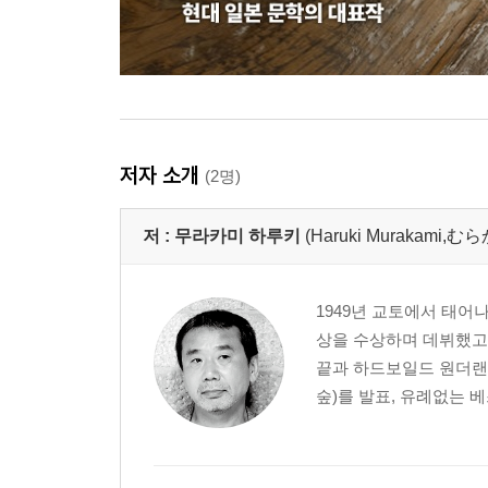
저자 소개
(2명)
저 :
무라카미 하루키
(Haruki Murakami
1949년 교토에서 태어
상을 수상하며 데뷔했고,
끝과 하드보일드 원더랜
숲)를 발표, 유례없는 