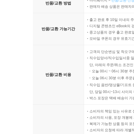
마이페이지 >
반품/교환 신청
반품/교환 방법
판매자 배송 상품은 판매자와
출고 완료 후 10일 이내의 
디지털 콘텐츠인 eBook의 
반품/교환 가능기간
중고상품의 경우 출고 완료일
모바일 쿠폰의 경우 유효기간(
고객의 단순변심 및 착오구
직수입양서/직수입일서중 일
단, 아래의 주문/취소 조건인
오늘 00시 ~ 06시 30분 
반품/교환 비용
오늘 06시 30분 이후 주문
직수입 음반/영상물/기프트 
단, 당일 00시~13시 사이
박스 포장은 택배 배송이 가
소비자의 책임 있는 사유로 
소비자의 사용, 포장 개봉에 
복제가 가능한 상품 등의 포장을 
소비자의 요청에 따라 개별