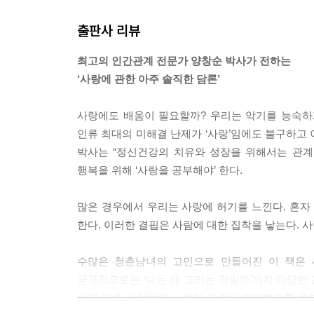
출판사 리뷰
흔히 부모가 아이를 과잉보호하는 것이 사랑이라고
부모의 태도가 아이의 마음속에 무력감과 열등감을
최고의 인간관계 전문가 양창순 박사가 전하는
속에는 늘 억압된 두려움과 자신을 그렇게 만든 부
‘사랑에 관한 아주 솔직한 담론’
이가 내면에 숨어 있는 탓이다. --- p.142
사랑에도 배움이 필요할까? 우리는 악기를 능숙하
우리가 상대방의 자율성을 지지해주려면 어떻게 해
인류 최대의 미해결 난제가 ‘사랑’임에도 불구하고
간섭당하면서 행복할 사람은 없다. 특히 연인들 사
박사는 “정신건강의 치유와 성장을 위해서는 관계
은 상대방에게 죄책감을 느끼지 않고 자신이 원하는 것을
행복을 위해 ‘사랑을 공부해야’ 한다.
사랑에 위기가 찾아오면 그들은 “저 사람은 나와 너
많은 경우에서 우리는 사랑에 허기를 느낀다. 혼
노력한 만큼 따라와주지 않는다고 불평한다. 사랑한다
한다. 이러한 결핍은 사람에 대한 집착을 낳는다. 
라 영향을 받으므로 백 퍼센트 서로 일치한다는 것 자
수많은 청춘남녀의 고민으로 만들어진 이 책은 
첫 번째는 상대방에게 그릇된 요구를 하는 것이다. 
궁극적으로는 ‘나는 왜 그러는 것일까’까지 다양한
종하려고 드는 것이다. 세 번째는 상대방에 대한 지
하고 다른 사람들의 사랑의 모습은 어떠한지를 풍부
는 친구한테는 그릇된 요구를 하거나 자기 마음대로