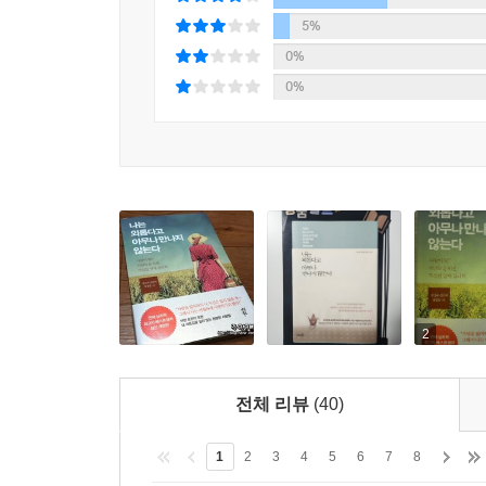
5%
건강한 연인관계를 위한 4가지 키워드
0%
0%
사랑(Love) ‘사랑’은 상대방의 모습을 있는 
아니다.
한계 짓기(Limits) 사람은 누구나 자기만의 경
존중해주는 것이 사랑이다.
정신적 독립(Let them go) 서로 구속하지 않고
필요하다.
2
느슨한 간섭(Loose integration) 건강한
존중해주는 것이다.
전체 리뷰
(40)
1
2
3
4
5
6
7
8