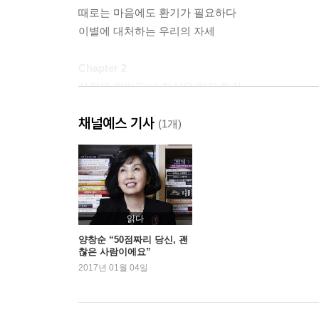
때로는 마음에도 환기가 필요하다
이별에 대처하는 우리의 자세
Chapter 2
사랑은 잃어도 나 자신은 잃지 마라
상처뿐인 사랑은 없다
채널예스 기사
성숙한 사랑을 방해하는 7가지 생각
(1개)
‘의존하는 것’과 ‘의지하는 것’은 다르다
거짓된 희망에 속지 않기
내 마음을 괴롭히는 사람은 상대가 아니라 나 자신
내가 괜찮은 사람이라면 인연은 반드시 나타난다
헤어진 그 사람을 다시 만나는 이유
읽다
양창순 “50점짜리 당신, 괜
찮은 사람이에요”
Chapter 3
2017년 01월 04일
당신은 연애하기에 충분히 좋은 사람이다
불안에서 벗어나는 가장 쉬운 방법
그는 왜 하필 나를 좋아하는 것일까?