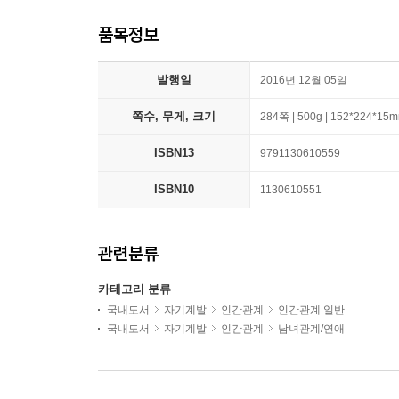
품목정보
발행일
2016년 12월 05일
쪽수, 무게, 크기
284쪽 | 500g | 152*224*15
ISBN13
9791130610559
ISBN10
1130610551
관련분류
카테고리 분류
국내도서
자기계발
인간관계
인간관계 일반
국내도서
자기계발
인간관계
남녀관계/연애