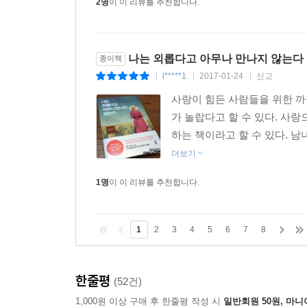
2명
이 이 리뷰를 추천합니다.
나는 외롭다고 아무나 만나지 않는다
종이책
l*****1
2017-01-24
신고
|
|
|
사랑이 힘든 사람들을 위한 까
가 놀랍다고 할 수 있다. 사
하는 책이라고 할 수 있다. 남
더보기
1명
이 이 리뷰를 추천합니다.
1
2
3
4
5
6
7
8
한줄평
(52건)
1,000원 이상 구매 후 한줄평 작성 시
일반회원 50원, 마니