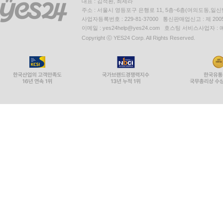
대표 : 김석환, 최세라
주소 : 서울시 영등포구 은행로 11, 5층~6층(여의도동,일신
사업자등록번호 : 229-81-37000 통신판매업신고 : 제 200
이메일 : yes24help@yes24.com 호스팅 서비스사업자 :
Copyright ⓒ YES24 Corp. All Rights Reserved.