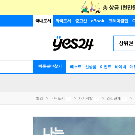
국내도서
외국도서
중고샵
eBook
크레마클럽
C
빠른분야찾기
베스트
신상품
이벤트
바이백
매
웰컴
국내도서
자기계발
인간관계