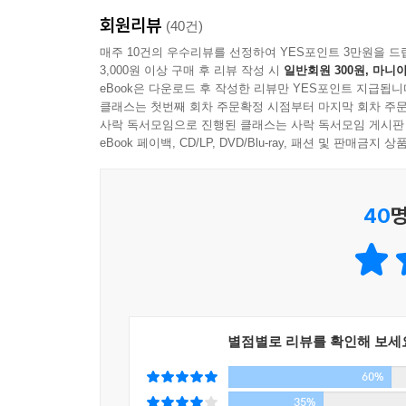
얻을 수 있다.
실한 연인이 되기도 어렵다는 등식이 성립한다. --- p.
회원리뷰
(40건)
“불안하다고, 외롭다고 아무나 사랑하지 마라.
매주 10건의 우수리뷰를 선정하여 YES포인트 3만원을 드
이런 타입은 자기 연민이 강해서 스스로에게는 대
3,000원 이상 구매 후 리뷰 작성 시
일반회원 300원, 마니아
집착과 의존에서 벗어나면 ‘진짜 사랑’이 온다!”
은 것을 요구한다. 또한 ‘남자는 좋은 직장을 다녀야 
eBook은 다운로드 후 작성한 리뷰만 YES포인트 지급됩니
입견이나 편견도 많은 편이다. 그래서 자기가 생각
클래스는 첫번째 회차 주문확정 시점부터 마지막 회차 주문
대인관계클리닉 원장으로 오랜 기간 사람들의 고민
사락 독서모임으로 진행된 클래스는 사락 독서모임 게시판
서도 자기는 요구사항이 별로 없다고 생각하니 더욱 
근본적인 고민은 크게 변하지 않았다고 말한다.
eBook 페이백, CD/LP, DVD/Blu-ray, 패션 및 판매금
대를 변화시키려 해서는 안 된다”라는 교훈을 결코 이해할 
집필한 지 꽤 오랜 시간이 흘렀지만, 상담실에서 
관계의 핵심을 관통하여 좋은 연인을 만나기 위한 
사랑이 어려운 이유는 두 사람이 동시에 서로의 욕
40
명
있는 힘까지, 이 책에는 인생에 꼭 필요한 굵직한 조
의 성장과 발전을 위해 배려하고 타협하고 절충해가는
는 것을 네가 도와준다’가 진정한 메시지가 되어야 한다. 
사랑에 힘든 우리가 가장 먼저 알아야 할 것은 간
당신이 괜찮은 사람이라면 좋은 상대는 반드시 나타난
특히 결혼은 실속을 챙기는 데 집착해서 조건만 보고
둘이서도 함께 설 수 없다”는 뼈아픈 진실을 잊지 
속이라고 할 수 있다. 물론 그중에는 상대의 조건으
성장과정의 여러 요인이 작용하여 한 사람의 역사를
헤쳐나갈 수 있는 힘을 어디서 어떻게 찾을 것인지 
별점별로 리뷰를 확인해 보세
60%
이 책은 ‘까칠하게 사랑하라’라고 주문한다. 이는 
--- p.267
스스로가 건강한 자존감을 회복할 수 있을 때, 그때
35%