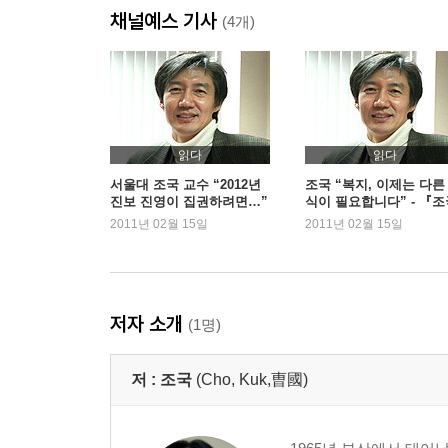
채널예스 기사
4. 간통에 대한 ‘주홍글씨’의 낙인을 거두어라
(4개)
5. 격리와 억압 중심의 행형은 이제 그만
제3장 이 땅의 소수자를 위하여
1. 소수자의 인권을 보호하라
2. 우리 안의 인종차별주의
읽다
읽다
3. 성적 소수자에 대한 혐오와 차별
서울대 조국 교수 “2012년
조국 “복지, 이제는 다른
진보 진영이 집권하려면…”
식이 필요합니다” - 『조
4. 양심에 따라 병역과 국기에 대한 경례를 거부하
- 『조국, 대한민국에 고하
대한민국에 고하다』②
2011년 02월 15일
2011년 02월 15일
5. 시혜나 동정이 아닌 인권의 주체, 장애인
다』①
6. 아동과 청소년의 인권
7. 여성에 대한 폭력을 근절하라
8. 한센병 환자와 HIV/AIDS 감염인
저자 소개
(1명)
맺음말을 대신하여: “불환과이환불균”
저 :
조국
(Cho, Kuk,曺國)