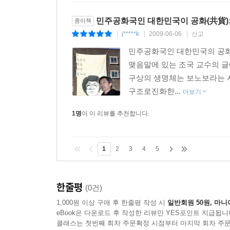
강자나 다수자가 소수자를 향하여 노골적 비난을 
이야기한다. 그러나 자신들의 이익이 침해되거나 불편
민주공화국인 대한민국이 공화(共貨)
종이책
‘가짜 인간’ 또는 인두겁을 쓴 짐승으로 전락한다.
j*****k
2009-06-06
신고
|
|
|
존재로 전락하며, 민주주의는 다수자의 전제(專制)
민주공화국인 대한민국의 공화(
맺음말에 있는 조국 교수의 글
우리는 역사적 경험 속에서 우리 자신을 ‘피해자꾡로
구상의 생명체는 보노보라는 
사상적 기초를 제공하기도 했지만 우리 안의 인
구조로진화한...
더보기
화교들에 대해서는 기본적인 시민으로서의 권리를 
대한 인식은 매우 우려스러운 수준이라, 2007년 
1명
이 이 리뷰를 추천합니다.
극복하라”는 권고 보고서의 지적을 받기도 하였다
대한 처우에서도 그대로 드러나 난민인정이 지극히
1
2
3
4
5
이 외에도 저자가 지적하는 ‘성적 소수자에 대한 혐오
‘여성’ ‘한센병 환자와 HIV/AIDS 감염인’ 등
한줄평
(0건)
드러낸다. 소수자에 대한 배려와 받아들임은 침팬지
1,000원 이상 구매 후 한줄평 작성 시
일반회원 50원, 마니
진보도 여기서 시작됨을 밝히고 있다.
eBook은 다운로드 후 작성한 리뷰만 YES포인트 지급됩니
클래스는 첫번째 회차 주문확정 시점부터 마지막 회차 주문