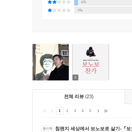
4%
저자는 이러한 현실 속에서 진보진영의 역할을 
0%
평가받지 못하는 현실이다. 진보진영은 이런 자신
재구성되고, ‘가치전쟁’을 벌일 것을 제안한다. 
‘교조주의’를 넘어 폭넓고 다양한 방식을 수용해야 
게다가 진보진영은 현재의 상황을 ‘계급배반’으로 
서민대중의 삶을 개선할 수 있는 방책, 서민대중이
마련해야 한다. 이것 없이 서민층은 ‘우파 프롤레타
또 진보진영에서 간과할 수 없는 것은 인권운동이
5
·「경제적?사회적 및 문화적 권리에 관한 규약」
기준에 반하거나 미치지 못하는 국가체제를 비판·
전체 리뷰
(23)
상당한 의미와 힘을 가지고 있기에 힘겹게 성취한
나침반이 될 수 있다는 것이 저자의 입장이다. 이러
1
2
3
4
5
제대로 찾을 수 있으며, 더욱 풍성하게 전개해나갈 
침팬지 세상에서 보노보로 살기-『보
종이책
형벌권의 과잉과 남용은 안 된다: 형법은 사회통제