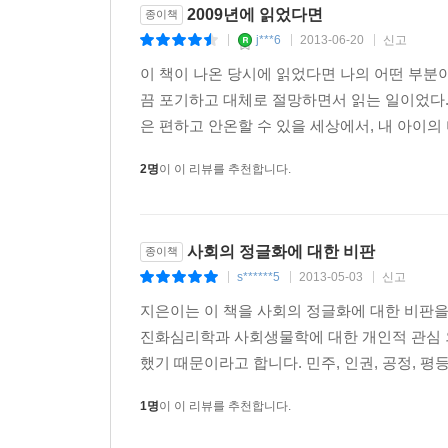
2009년에 읽었다면
종이책
‘유모차부대’에게 ‘아동보호법’을 적용하라는 행태
j***6
2013-06-20
신고
거대한 촛불집회?시위로 혼쭐이 난 집권세력이 
|
|
|
적대시하는 정책과 법률은 지금보다 훨씬 더 많은
이 책이 나온 당시에 읽었다면 나의 어떤 부분
우려한다.
끔 포기하고 대체로 절망하면서 읽는 일이었다.
은 편하고 안온할 수 있을 세상에서, 내 아이의
사형제 문제와 촛불 이후 법적용 등은 현 이명박
2명
이 이 리뷰를 추천합니다.
이러한 형법의 남용은 진정한 민주주의사회로 나아가
이 땅의 소수자를 위하여
사회의 정글화에 대한 비판
종이책
세계인권선언 제1조는 “모든 사람은 태어날 때부터
s******5
2013-05-03
신고
|
|
|
피부색, 성, 언어, 종교, 정치적 또는 그 밖의 견해
지은이는 이 책을 사회의 정글화에 대한 비판을 
선언의 권리와 자유를 누릴 자격이 있음을 선언한다
진화심리학과 사회생물학에 대한 개인적 관심 
수 있음을 선언으로 밝히고 있다. 간명하지만 인간의
했기 때문이라고 합니다. 민주, 인권, 공정, 평등
저자는 소수자와 약자의 처지와 고통에 공감하고 
1명
이 이 리뷰를 추천합니다.
상황과 문제점들 더 나아가 개선방안을 제시한다.