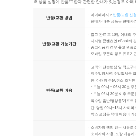
※ 상품 설명에 반품/교환과 관련한 안내가 있는경우 아래 
마이페이지 >
반품/교환 신청
반품/교환 방법
판매자 배송 상품은 판매자와
출고 완료 후 10일 이내의 
디지털 콘텐츠인 eBook의 
반품/교환 가능기간
중고상품의 경우 출고 완료일
모바일 쿠폰의 경우 유효기간(
고객의 단순변심 및 착오구
직수입양서/직수입일서중 일
단, 아래의 주문/취소 조건인
오늘 00시 ~ 06시 30분 
반품/교환 비용
오늘 06시 30분 이후 주문
직수입 음반/영상물/기프트 
단, 당일 00시~13시 사이
박스 포장은 택배 배송이 가
소비자의 책임 있는 사유로 
소비자의 사용, 포장 개봉에 