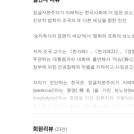
정글자본주의가 지배하는 한국사회에 더 많은 보노
……
진보적 법학자 조국의 또 다른 세상을 향한 진언
우리 사회에는 외국인 노동자, 혼혈인, 난민, 성적 소
‘승자독식의 침팬지 세상’에서 ‘평화와 조화의 보노
소수자가 있다. … 이들에게는 단일민족의 혈통과 문
착에 빠져 질병을 퍼뜨리는 놈, 범죄를 일삼고 법과
저자 조국 교수는 《한겨레》, 《한겨레21》, 《경
추방되기도 한다.
주관하는 대통령과의 대화에 출연해서 ‘어심(御心)
정부에 의한 인권침해와 차별을 지적하고 시정권고를
--- '본문' 중에서
저자가 진단하는 한국은 정글자본주의가 지배하
(paniscus)’라는 종명(種名)을 가진 보노
(troglodytes)’라는 종명을 가진 침팬지와
유지하고, 무리 내 병자나 약자를 소외시키거나 구
이러한 보노보의 행태와 문화는 남녀 평등과 ‘
회원리뷰
자유주의를 제창한 존 롤스(John Rawls)의 정의론
(23건)