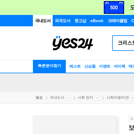
국내도서
외국도서
중고샵
eBook
크레마클럽
C
빠른분야찾기
베스트
신상품
이벤트
바이백
매
웰컴
국내도서
사회 정치
사회비평/비판
소