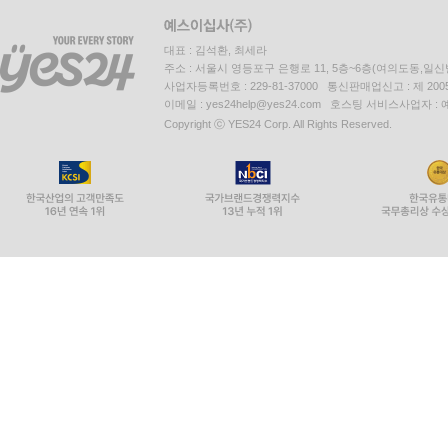
대표 : 김석환, 최세라
주소 : 서울시 영등포구 은행로 11, 5층~6층(여의도동,일신
사업자등록번호 : 229-81-37000 통신판매업신고 : 제 200
이메일 : yes24help@yes24.com 호스팅 서비스사업자 :
Copyright ⓒ YES24 Corp. All Rights Reserved.