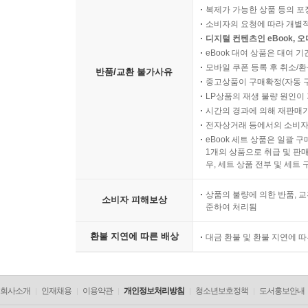
복제가 가능한 상품 등의 포장을 
소비자의 요청에 따라 개별
디지털 컨텐츠인 eBook, 
eBook 대여 상품은 대여 기
모바일 쿠폰 등록 후 취소/환
반품/교환 불가사유
중고상품이 구매확정(자동 
LP상품의 재생 불량 원인이 기
시간의 경과에 의해 재판매가
전자상거래 등에서의 소비자
eBook 세트 상품은 일괄 
1개의 상품으로 취급 및 판매
우, 세트 상품 전부 및 세트
상품의 불량에 의한 반품, 교
소비자 피해보상
준하여 처리됨
환불 지연에 따른 배상
대금 환불 및 환불 지연에 
회사소개
인재채용
이용약관
개인정보처리방침
청소년보호정책
도서홍보안내