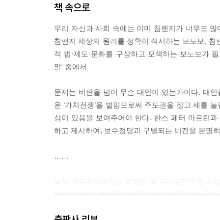
책 속으로
우리 자신과 사회 속에는 이미 침팬지가 너무도 많다
침팬지 세상의 원리를 정확히 직시하는 보노보, 침
적 법·제도·문화를 구상하고 모색하는 보노보가 필요
말' 중에서
문제는 비판을 넘어 무슨 대안이 있는가이다. 대
운 ‘가치전쟁’을 벌임으로써 주도권을 잡고 세를 늘
상이 있음을 보여주어야 한다. 한스 페터 마르틴과
하고 제시하여, 보수정당과 구별되는 비전을 분명히
……
특히 권위주의국가는 형법을 ‘최우선수단’으로 사용
을 닫게 하고 몸을 묶어버리고 싶은 것은 어느 국
주주의국가의 헌법은 사상의 자유와 언론·출판·집회
출판사 리뷰
을 사용하여 체제에 임박하고 직접적 위협을 가하지