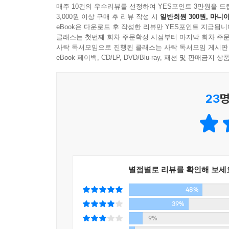
“전쟁이 아니라 연애를 하자”(Make Love, N
매주 10건의 우수리뷰를 선정하여 YES포인트 3만원을 드
3,000원 이상 구매 후 리뷰 작성 시
일반회원 300원, 마니아
보노보의 행태와 문화는 전 세계 영장류학계는 물
eBook은 다운로드 후 작성한 리뷰만 YES포인트 지급됩니
정글화되고 있는 한국사회에 여러 시사를 던진다고 생
클래스는 첫번째 회차 주문확정 시점부터 마지막 회차 주문
통하여 우회적으로 강조하였다.
사락 독서모임으로 진행된 클래스는 사락 독서모임 게시판
eBook 페이백, CD/LP, DVD/Blu-ray, 패션 및 판매금
이명박 정부 출범 이후 1년 반에 대한 저자의 진
촛불에 대한 헌사이고 송가(頌歌)인 동시에, 낡
23
명
보노보의 상징적 성격으로 다가온다. 낡은 방식이 
것이 저자의 깊은 바람이기도 하다.
‘정글자본주의가 지배하는 한국사회에서 진보의 새
저자는 먼저 현 상황의 위기적 국면들을 다각적으로
별점별로 리뷰를 확인해 보세
자본의 이윤추구를 위하여 인간과 자연을 포함한 
48%
점점 더 빨리, 더 거칠게 돌아간다는 것이다. 노
이주노동자에 대한 차별구조는 심각한 지경에 이르
39%
더욱 가속화시킨다는 것이 저자의 진단이다.
9%