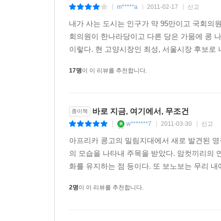
m*****a
2011-02-17
신고
|
|
|
내가 사는 도시는 인구가 약 95만이고 국회의원이
형법학계에서는 형법은 사회통제의 ‘최후수단’으로
회의원이 한나라당이고 다른 당은 가뭄에 콩 나
행사되어야 하고, 그렇지 않는 반사회적 행위에 
이렇다. 현 고양시장인 최성, 서울시장 후보로 
사용하여 제재를 가할 때도 시민에게 최소의 침해
자기치유력이 떨어지고 형법 동원에 대한 내성만 
17명
이 이 리뷰를 추천합니다.
행사되고 있음을 지적한다.
사형제는 김영삼 정부의 말기의 사형집행 이후 
바로 지금, 여기에서, 무조건
종이책
들어섰는데, 이명박 정부에서 사형집행을 재개할 
w*******7
2011-03-30
신고
|
|
|
죄인에 대한 대중의 분노는 정당하지만, 그 공포
억지의 차원에서도 효과가 없다고 주장한다. 현재
아프리카 콩고의 밀림지대에서 새로 발견된 영
존치되어야 한다는 주장도 있는데, 근대민주주의 
의 모습을 나타내 주목을 받았다. 암컷끼리의 
피해자 가족의 고통이 해소되지 않는다. 여기서
화를 유지하는 점 등이다. 또 보노보는 무리 내
프로그램이 시급하다는 점을 지적한다. 기본적으
2명
이 이 리뷰를 추천합니다.
재개하지 말고 그 적용요건, 절차, 범위를 개정하는
2008년 촛불집회와 관련된 법적용은 민주주의