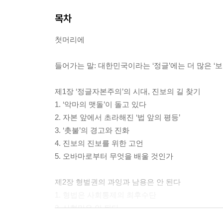
목차
첫머리에
들어가는 말: 대한민국이라는 ‘정글’에는 더 많은 ‘
제1장 ‘정글자본주의’의 시대, 진보의 길 찾기
1. ‘악마의 맷돌’이 돌고 있다
2. 자본 앞에서 초라해진 ‘법 앞의 평등’
3. ‘촛불’의 경고와 진화
4. 진보의 진보를 위한 고언
5. 오바마로부터 무엇을 배울 것인가
제2장 형벌권의 과잉과 남용은 안 된다
1. 형법은 사회통제의 최후수단
2. 사형만은 안 된다
3. ‘촛불’에 대한 보복을 멈춰라