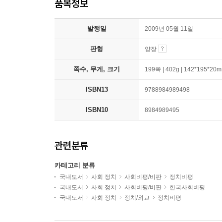
품목정보
발행일
2009년 05월 11일
판형
양장
쪽수, 무게, 크기
199쪽 | 402g | 142*195*20
ISBN13
9788984989498
ISBN10
8984989495
관련분류
카테고리 분류
국내도서
사회 정치
사회비평/비판
정치비평
국내도서
사회 정치
사회비평/비판
한국사회비평
국내도서
사회 정치
정치/외교
정치비평