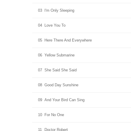
03
I'm Only Sleeping
04
Love You To
05
Here There And Everywhere
06
Yellow Submarine
07
She Said She Said
08
Good Day Sunshine
09
And Your Bird Can Sing
10
For No One
11
Doctor Robert