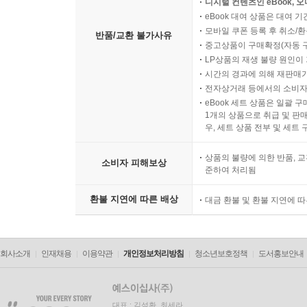
디지털 컨텐츠인 eBook, 
eBook 대여 상품은 대여 기
모바일 쿠폰 등록 후 취소/환
반품/교환 불가사유
중고상품이 구매확정(자동 
LP상품의 재생 불량 원인이 기
시간의 경과에 의해 재판매가
전자상거래 등에서의 소비자
eBook 세트 상품은 일괄 
1개의 상품으로 취급 및 판매
우, 세트 상품 전부 및 세트
상품의 불량에 의한 반품, 교
소비자 피해보상
준하여 처리됨
환불 지연에 따른 배상
대금 환불 및 환불 지연에 
회사소개
인재채용
이용약관
개인정보처리방침
청소년보호정책
도서홍보안내
대표 : 김석환, 최세라