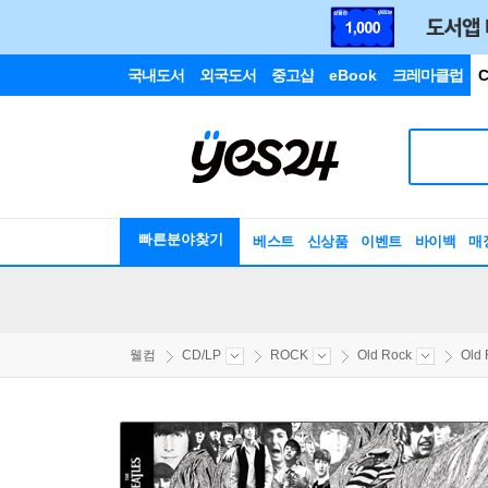
국내도서
외국도서
중고샵
eBook
크레마클럽
C
빠른분야찾기
베스트
신상품
이벤트
바이백
매
웰컴
CD/LP
ROCK
Old Rock
Old