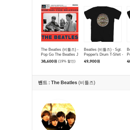
The Beatles (비틀즈) -
Beatles (비틀즈) - Sgt.
B
Pop Go The Beatles J
Pepper's Drum T-Shirt -
P
une 1st 1963 [7인치 Vi
2X Large Black
X
38,600
원
(19% 할인)
49,900
원
4
nyl]
밴드 :
The Beatles
(비틀즈)