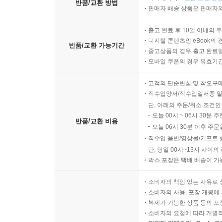
반품/교환 방법
판매자 배송 상품은 판매자와
출고 완료 후 10일 이내의 
디지털 콘텐츠인 eBook의 
반품/교환 가능기간
중고상품의 경우 출고 완료일
모바일 쿠폰의 경우 유효기간(
고객의 단순변심 및 착오구
직수입양서/직수입일서중 일
단, 아래의 주문/취소 조건인
오늘 00시 ~ 06시 30분 
반품/교환 비용
오늘 06시 30분 이후 주문
직수입 음반/영상물/기프트 
단, 당일 00시~13시 사이
박스 포장은 택배 배송이 가
소비자의 책임 있는 사유로 
소비자의 사용, 포장 개봉에 
복제가 가능한 상품 등의 포장을 
소비자의 요청에 따라 개별