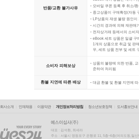
모바일 쿠폰 등록 후 취소/환
반품/교환 불가사유
중고상품이 구매확정(자동 
LP상품의 재생 불량 원인이 기
시간의 경과에 의해 재판매가
전자상거래 등에서의 소비자
eBook 세트 상품은 일괄 
1개의 상품으로 취급 및 판매
우, 세트 상품 전부 및 세트
상품의 불량에 의한 반품, 교
소비자 피해보상
준하여 처리됨
환불 지연에 따른 배상
대금 환불 및 환불 지연에 
회사소개
인재채용
이용약관
개인정보처리방침
청소년보호정책
도서홍보안내
대표 : 김석환, 최세라
주소 : 서울시 영등포구 은행로 11, 5층~6층(여의도동,일신