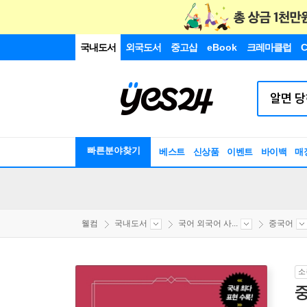
국내도서
외국도서
중고샵
eBook
크레마클럽
C
빠른분야찾기
베스트
신상품
이벤트
바이백
매
웰컴
국내도서
국어 외국어 사...
중국어
소