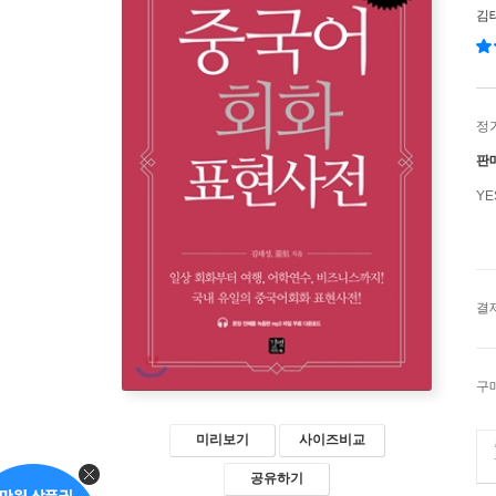
김
정
판
Y
결
구
미리보기
사이즈비교
공유하기