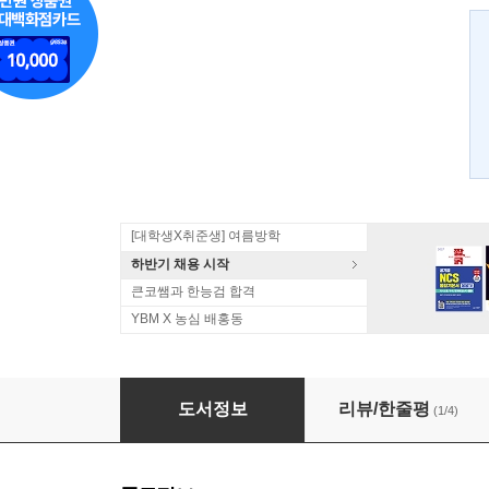
[대학생X취준생] 여름방학
하반기 채용 시작
큰코쌤과 한능검 합격
YBM X 농심 배홍동
중국어회화 표현사전
도서정보
리뷰/한줄평
(1/4)