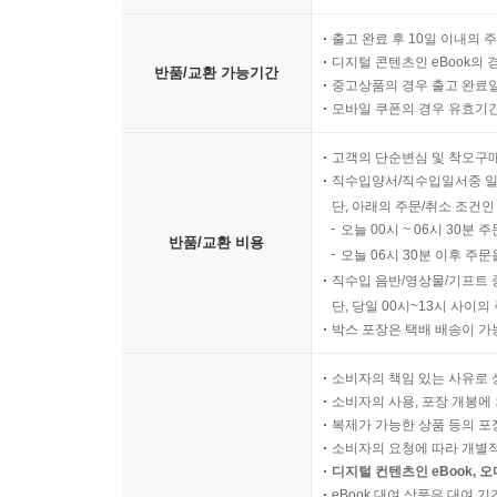
출고 완료 후 10일 이내의 
디지털 콘텐츠인 eBook의 
반품/교환 가능기간
중고상품의 경우 출고 완료일
모바일 쿠폰의 경우 유효기간(
고객의 단순변심 및 착오구
직수입양서/직수입일서중 일
단, 아래의 주문/취소 조건인
오늘 00시 ~ 06시 30분 
반품/교환 비용
오늘 06시 30분 이후 주문
직수입 음반/영상물/기프트 
단, 당일 00시~13시 사이
박스 포장은 택배 배송이 가
소비자의 책임 있는 사유로 
소비자의 사용, 포장 개봉에 
복제가 가능한 상품 등의 포장을 
소비자의 요청에 따라 개별
디지털 컨텐츠인 eBook, 
eBook 대여 상품은 대여 기