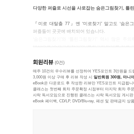
다양한 퍼즐로 시선을 사로잡는 숨은그림찾기, 틀
『미로 대탈출 77』엔 ‘미로찾기’ 말고도 ‘숨은그
퍼즐들이 곳곳에 배치되어 있습니다.
‘숨은그림찾기’와 ‘틀린그림찾기’ 역시 많은 
대상으로 ‘숨은그림찾기’와 ‘틀린그림찾기’를 치료 
회원리뷰
한편 『미로 대탈출 77』에 수록된 퍼즐들은 뒤로
(0건)
배려한 후 중반부터는 난도를 올려 보다 많은 집중
매주 10건의 우수리뷰를 선정하여 YES포인트 3만원을 드
3,000원 이상 구매 후 리뷰 작성 시
일반회원 300원, 마니아
최고난도의 ‘멀고 먼 미로’는 아이들의 도전 욕구를
eBook은 다운로드 후 작성한 리뷰만 YES포인트 지급됩니
클래스는 첫번째 회차 주문확정 시점부터 마지막 회차 주문
그리고 무엇보다 이 책의 가장 큰 장점은 ‘미로찾기’
사락 독서모임으로 진행된 클래스는 사락 독서모임 게시판
접근하고 즐길 수 있는 게임이라는 것입니다.
eBook 페이백, CD/LP, DVD/Blu-ray, 패션 및 판매금
가족은 물론 친구들과 때로는 협력하고 때로는 경쟁
『미로 대탈출 77』이 진정한 놀이 하급 책이라는 