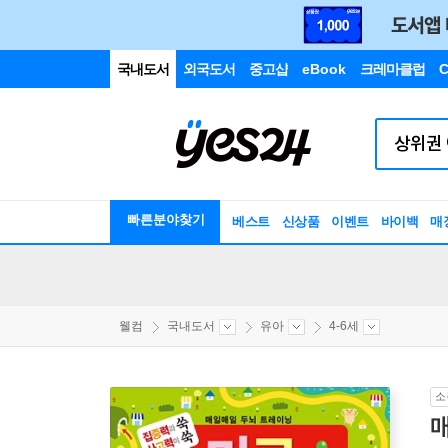
국내도서
외국도서
중고샵
eBook
크레마클럽
C
빠른분야찾기
베스트
신상품
이벤트
바이백
매
웰컴
국내도서
유아
4-6세
소
매