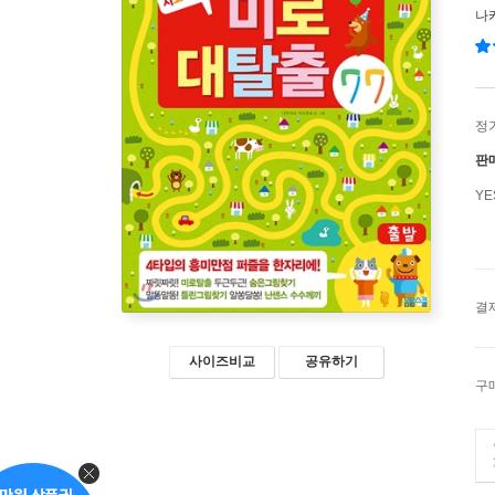
나
정
판
Y
결
사이즈비교
공유하기
구