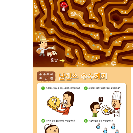
두근두근 숨은그림찾기
와글와글 닌자 숨은그림찾기
정글 숨은그림찾기
즐거운 여름축제 숨은그림찾기
해수욕장 숨은그림찾기
유령의 집 숨은그림찾기
교통수단 숨은그림찾기
축구장 숨은그림찾기
요정들의 숨바꼭질 숨은그림찾기
수수께끼 고급편 난센스 수수께끼
재미있는 숨은그림찾기
같은 모양의 물고기는 어디 있나요?
포치의 살림살이
쌍둥이는 어디에 있나요?