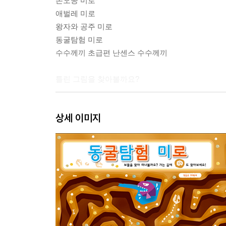
손오공 미로
애벌레 미로
왕자와 공주 미로
동굴탐험 미로
수수께끼 초급편 난센스 수수께끼
틀린 그림을 찾아볼까요?
인어공주 틀린그림찾기
상세 이미지
공룡시대 틀린그림찾기
우주여행 틀린그림찾기
비내리는 개울 틀린그림찾기
괴물 틀린그림찾기
생일 케이크 틀린그림찾기
꼬마 천하장사 틀린그림찾기
서커스 틀린그림찾기
수수께끼 중급편 난센스 수수께끼