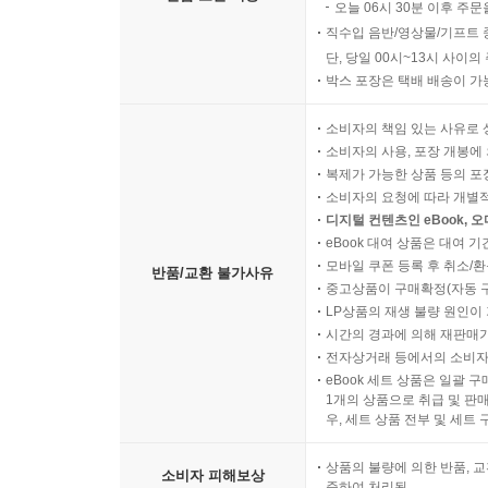
오늘 06시 30분 이후 주문
직수입 음반/영상물/기프트 
단, 당일 00시~13시 사이
박스 포장은 택배 배송이 가
소비자의 책임 있는 사유로 
소비자의 사용, 포장 개봉에 
복제가 가능한 상품 등의 포장을 
소비자의 요청에 따라 개별
디지털 컨텐츠인 eBook, 
eBook 대여 상품은 대여 기
모바일 쿠폰 등록 후 취소/환
반품/교환 불가사유
중고상품이 구매확정(자동 
LP상품의 재생 불량 원인이 기
시간의 경과에 의해 재판매가
전자상거래 등에서의 소비자
eBook 세트 상품은 일괄 
1개의 상품으로 취급 및 판매
우, 세트 상품 전부 및 세트
상품의 불량에 의한 반품, 교
소비자 피해보상
준하여 처리됨