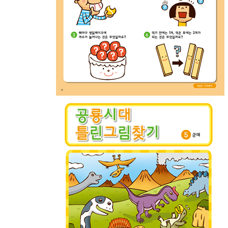
떨어진 선물 숨은그림찾기
수수께끼 특별편 난센스 수수께끼
미로탈출, 트린그림찾기, 숨은그림찾기의 달인이 
꽃밭미로
우주탐험 미로
이상한 동물원 틀린그림찾기
멋진 성 틀린그림찾기
펭귄나라 틀린그림찾기
점심시간 숨은그림찾기
로봇공장 숨은그림찾기
창문 숨은그림찾기
해적의 멀고 먼 미로
유령의 멀고 먼 미로
정 답