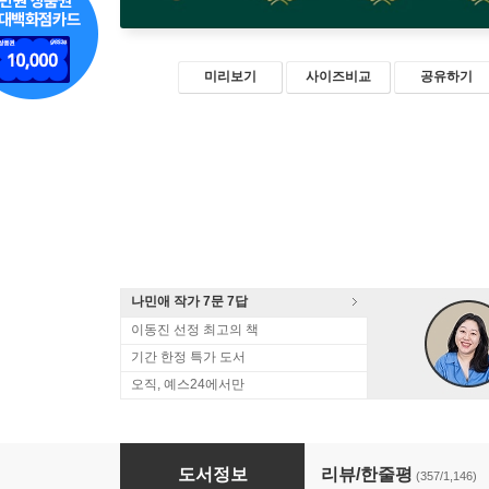
미리보기
사이즈비교
공유하기
나민애 작가 7문 7답
이동진 선정 최고의 책
기간 한정 특가 도서
오직, 예스24에서만
나는 나로 살기로 했다
도서정보
리뷰/한줄평
(357/1,146)