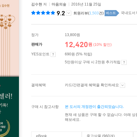
김수현
저
마음의숲
2016년 11월 25일
9.2
국내도서 t
회원리뷰(
1,503
건)
베스트
정가
13,800원
12,420
원
판매가
(10% 할인)
YES포인트
690원 (5% 적립)
5만원이상 구매 시 2천원 추가적립
결제혜택
카드/간편결제 혜택을 확인하세요
구매 시 참고사항
본 도서의 개정판이 출간되었습니다.
현재 새 상품은 구매 할 수 없습니다. 아래 
해보세요.
eBook
중고상품 (960개)