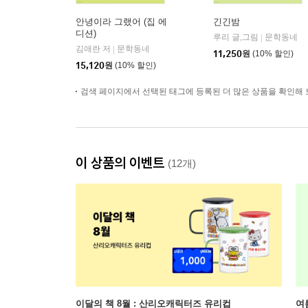
안녕이라 그랬어 (집 에
긴긴밤
디션)
루리 글,그림
문학동네
|
김애란 저
문학동네
|
11,250
원
(10% 할인)
15,120
원
(10% 할인)
검색 페이지에서 선택된 태그에 등록된 더 많은 상품을 확인해 
이 상품의 이벤트
(12개)
이달의 책 8월 : 산리오캐릭터즈 유리컵
여