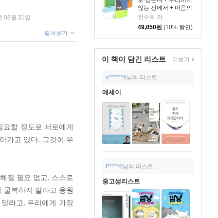
않는 선에서 + 마음의
문제 세트
한수희 저
년 08월 31일
49,050
원
(10% 할인)
펼쳐보기
이 책이 담긴
리스트
더보기
s******6
님의 리스트
에세이
불필요할 정도로 서로에게
아가고 있다. 그것이 우
f*****6
님의 리스트
해질 필요 없고, 스스로
중고생리스트
에 굴복하지 말라고 응원
 말라고. 우리에게 가장