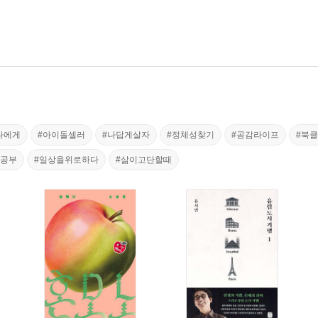
나에게
#아이돌셀러
#나답게살자
#정체성찾기
#공감라이프
#북
음공부
#일상을위로하다
#삶이고단할때