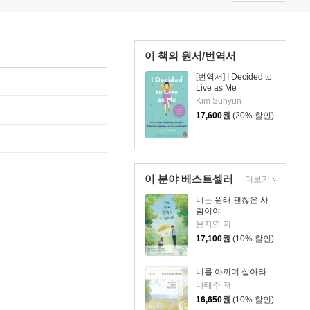
이 책의 원서/번역서
[번역서] I Decided to
Live as Me
Kim Suhyun
17,600
원
(20% 할인)
이 분야 베스트셀러
더보기
너는 원래 괜찮은 사
람이야
윤지영 저
17,100
원
(10% 할인)
너를 아끼며 살아라
나태주 저
16,650
원
(10% 할인)