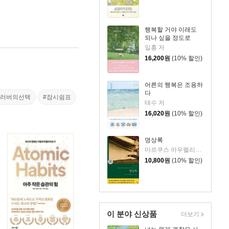
행복할 거야 이래도
되나 싶을 정도로
일홍 저
16,200
원
(10% 할인)
어른의 행복은 조용하
다
클러버의선택
#잠시쉼표
태수 저
16,020
원
(10% 할인)
명상록
마르쿠스 아우렐리우스 저/박문재 역
10,800
원
(10% 할인)
이 분야 신상품
더보기