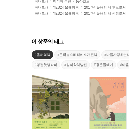
국내도서
미디어 추천
동아일보
국내도서
YES24 올해의 책
2017년 올해의 책 후보도서
국내도서
YES24 올해의 책
2017년 올해의 책 선정도서
이 상품의 태그
#올해의책
#문학뉴스레터에소개된책
#나를사랑하는
#명절홧병타파
#심리학처방전
#청춘들에게
#마