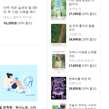
너는 원래 괜찮은 사
람이야
아주 작은 습관의 힘 (50
윤지영 저
만 부 기념 스페셜 에디
17,100
원
(10% 할인)
션)
제임스 클리어 저/이한이 역
비즈니스북스
|
16,200
원
(10% 할인)
길 위에 흩어진 별을
모아
이금화 저
18,000
원
(10% 할인)
언제나 사랑을 노래할
게요
우타고코로 리에 저
17,820
원
(10% 할인)
멘헤라를 위한 책
하루네 저
16,920
원
(10% 할인)
오늘도 우리는 나선으
철 문학회 - 독서노트, 스티
로 걷는다 + 무리하지