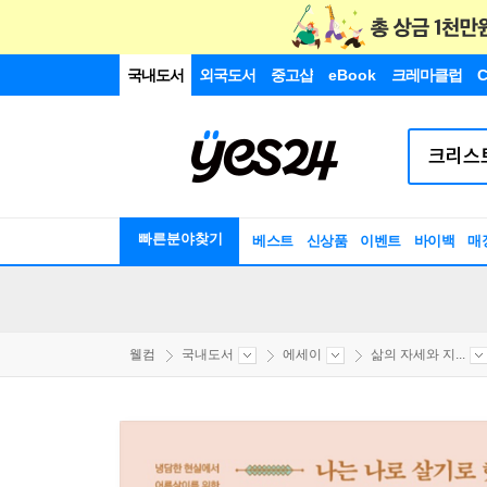
국내도서
외국도서
중고샵
eBook
크레마클럽
C
빠른분야찾기
베스트
신상품
이벤트
바이백
매
웰컴
국내도서
에세이
삶의 자세와 지...