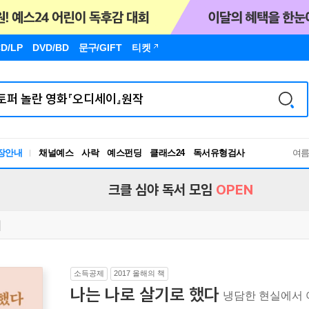
D/LP
DVD/BD
문구
/GIFT
티켓
독서유형검사
장안내
채널예스
사락
예스펀딩
클래스24
여
RBTI Lab
독서유형검사
크클 심야 독서 모임
OPEN
소득공제
2017 올해의 책
나는 나로 살기로 했다
냉담한 현실에서 어른