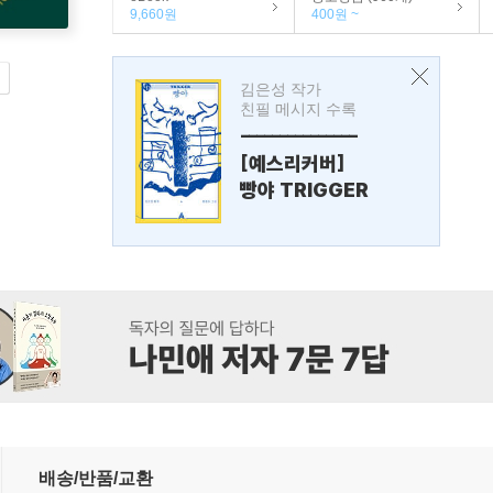
9,660원
400원 ~
김은성 작가
친필 메시지 수록
---------------
[예스리커버]
빵야 TRIGGER
배송/반품/교환