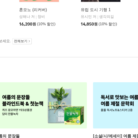
혼모노 (리커버)
유럽 도시 기행 1
성해나 저
창비
유시민 저
생각의길
|
|
16,200
원
(10% 할인)
14,850
원
(10% 할인)
보세요.
전체보기
름의 문장들
[소설/시/에세이] 여름 제