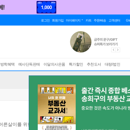
로그인
회원가입
마이페이지
카트
주문/배송
고객센터
Gl
름방학혜택
예사단독판매
이달의사은품
특가할인
추천도서
대량/법인
살이를 위한 to do list