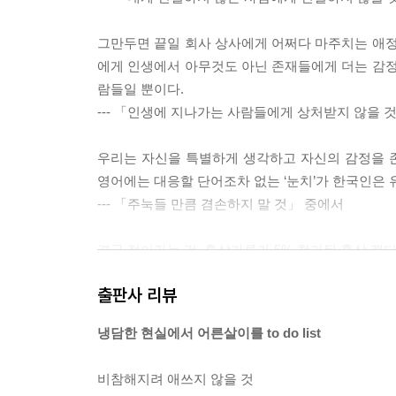
그만두면 끝일 회사 상사에게 어쩌다 마주치는 애정
에게 인생에서 아무것도 아닌 존재들에게 더는 감정
람들일 뿐이다.
--- 「인생에 지나가는 사람들에게 상처받지 않을 
우리는 자신을 특별하게 생각하고 자신의 감정을 
영어에는 대응할 단어조차 없는 ‘눈치’가 한국인은
--- 「주눅들 만큼 겸손하지 말 것」 중에서
결국 점이라는 건, 홍삼가루가 5% 첨가된 홍삼 캔
만 노스트라다무스가 관 뚜껑을 열고 나온다 해도 미
출판사 리뷰
본질이 모호함에 있기 때문이다.
--- 「삶이라는 모호함을 견딜 것」 중에서
냉담한 현실에서 어른살이를 to do list
하루 네 끼를 먹으며 살이 빠지길 바랄 수는 없는 
비참해지려 애쓰지 않을 것
단함을 견뎌내라. 당신이 해야 할 일은 연한 희망이