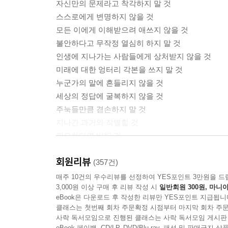
자신만의 문제라고 착각하지 말 것
--- 「희망의 근거를 만들 것」 중에서
스스로에게 변명하지 않을 것
모든 이에게 이해받으려 애쓰지 않을 것
‘어떻게 돈을 벌 것인가’ 하는 질문 이전에, ‘무엇
불안하다고 무작정 열심히 하지 말 것
--- 「돈으로 환원되지 않는 나 자신이 될것」 중에
인생에 지나가는 사람들에게 상처받지 않을 것
미래에 대한 엉터리 각본을 쓰지 말 것
사람을 불행하게 하는 두려움의 실체는 가난이 아니
누군가의 말에 흔들리지 않을 것
있다.
세상의 정답에 굴복하지 않을 것
--- 「방황하는 어른이 될 것」 중에서
주눅들만큼 겸손하지 말 것
지나간 과거와 작별할 것
아무리 조심해도 예상치 못한 비용이 들 때가 있다.
필요하다면 버틸 것
수와 오차를 위한 여백과 바보스러움에 대한 예산을
나다운 삶을 살 것
--- 「인생의 여백과 바보비용을 둘 것」 중에서
회원리뷰
(357건)
누구도 흉내 내지 않고 누구도 부러워하지 않는
매주 10건의 우수리뷰를 선정하여 YES포인트 3만원을 드
냉담한 세상에서 인간성을 잃지 않고 살아가기 위
3,000원 이상 구매 후 리뷰 작성 시
일반회원 300원, 마니아
나를 인정하고 사랑하는 방법을 말하다
맞서야 한다. 그리고 나와 타인을 위해, 더 나은 사
eBook은 다운로드 후 작성한 리뷰만 YES포인트 지급됩니
을 견디고 있는 그대로의 나로서 살아가기 위하여.
클래스는 첫번째 회차 주문확정 시점부터 마지막 회차 주문
아무런 잘못 없이 스스로를 질책해야 했던 나와 닮
사락 독서모임으로 진행된 클래스는 사락 독서모임 게시판
eBook 페이백, CD/LP, DVD/Blu-ray, 패션 및 판매금