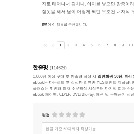
자로 태어나서 김치녀, 아이를 낳으면 맘충이
잘못을 해서 남이 어떻게 되던 무조건 내자식 
8명
이 이 리뷰를 추천합니다.
1
2
3
4
5
6
7
8
9
10
한줄평
(1146건)
1,000원 이상 구매 후 한줄평 작성 시
일반회원 50원, 마니
eBook은 다운로드 후 작성한 리뷰만 YES포인트 지급됩니
클래스는 첫번째 회차 주문확정 시점부터 마지막 회차 주문
eBook 페이백, CD/LP, DVD/Blu-ray, 패션 및 판매금
평점
한글 기준 50자까지 작성가능