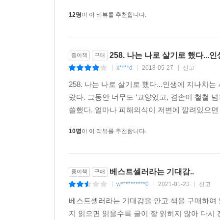
이 시대를 설명하는 대표적인 키워드로 ‘자존감’을
12명
이 이 리뷰를 추천합니다.
사회가 아닌 개인에 집중한 내면의 이야기들에 주목하고 
제시한다. 나처럼 사는 게 아니라 남처럼 살기 위
살아내기 위해 원하지 않는 모습으로 살지 말라고.
258. 나는 나로 살기로 했다.
종이책
구매
평범하지만 아름다운 우리 보통의 존재들을 위하여!
k****d
2018-05-27
신고
|
|
|
당신이 조금은 자유로워졌기를 바란다
258. 나는 나로 살기로 했다...인생에 지나
우리에게 건투를 빈다
랐다. 그동안 너무도 ‘교양있고, 겸손이 철철
쓸했다. 얼마나 피해의식이 저변에 깔려있으면 
지금 우리에게 가장 필요한 것은 무엇일까. 삶은 힘
10명
이 이 리뷰를 추천합니다.
해줄 수 있을까. 다 이렇게 살고 있으니 유난 
아니라면 이 시대와 타인에게 분노해야 할까?
베스트셀러라는 기대감..
종이책
구매
밥벌이 때문에 참는 ‘을’이 된 것에 자책하지 말
w**********0
2021-01-23
신고
부끄러워하지 말자. 누구나 어린 시절엔 지구를 
|
|
|
정의로운 사람으로 살아갈 줄 알았다. 그러나 이
베스트셀러라는 기대감을 안고 책을 구매하여 
모습의 어른은 아니지만, 우리는 우리 자신을 똑바로
지 읽으면 읽을수록 글이 잘 읽히지 않아 다시