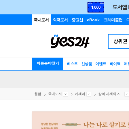
국내도서
외국도서
중고샵
eBook
크레마클럽
C
빠른분야찾기
베스트
신상품
이벤트
바이백
매
웰컴
국내도서
에세이
삶의 자세와 지...