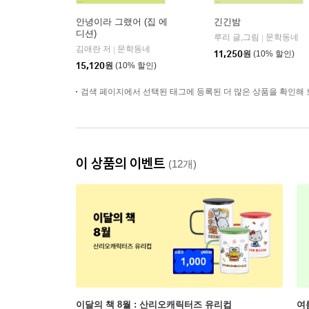
안녕이라 그랬어 (집 에
긴긴밤
디션)
루리 글,그림
문학동네
|
김애란 저
문학동네
|
11,250
원
(10% 할인)
15,120
원
(10% 할인)
검색 페이지에서 선택된 태그에 등록된 더 많은 상품을 확인해 
이 상품의 이벤트
(12개)
이달의 책 8월 : 산리오캐릭터즈 유리컵
여