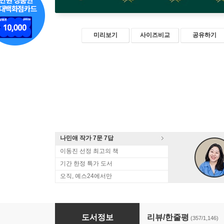
미리보기
사이즈비교
공유하기
나민애 작가 7문 7답
이동진 선정 최고의 책
기간 한정 특가 도서
오직, 예스24에서만
나는 나로 살기로 했다
도서정보
리뷰/한줄평
(357/1,146)