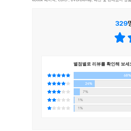
우린 잘못이 없다고. 나로서 당당하게 살아가도 된
---「에필로그」중에서
_본문 중에서
329
이 책은 사회 심리학을 편한 에세이로 풀어내고
세상에서 ‘나’를 지켜내며 ‘타인’과 함께 살아가는 
직장 동료의 이야기, 친구의 직장 동료의 가족의 이
아직도 적성을 찾아 고민하는 청년, 엘리베이터 안
흙수저로 나누는 사람들에 대한 이야기를 통해 우리
별점별로 리뷰를 확인해 보세
서열을 매기고, 스스로가 더 불행해지도록 자꾸만 
68
우리는 왜 이런 현실 속에 자신을 내동댕이치는 것일
24%
무엇인지, 차별과 모욕으로 우리가 얻는 것은 무엇
7%
책을 통해, 우리 스스로 무언가 단단히 잘못한 사람
1%
고개를 들라고, 그럴 필요 없다고. 그리고 나와 타인
1%
이 책은 현재를 살아가는 보통사람들에게 전하는 덤
않고, 누구도 부러워하지 않는, 나를 인정하고 사랑