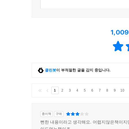
1,009
클린봇
이 부적절한 글을 감지 중입니다.
1
2
3
4
5
6
7
8
9
10
종이책
구매
뻔한 내용이라고 생각해요. 어렵지않은책이지
이도없는책이죠