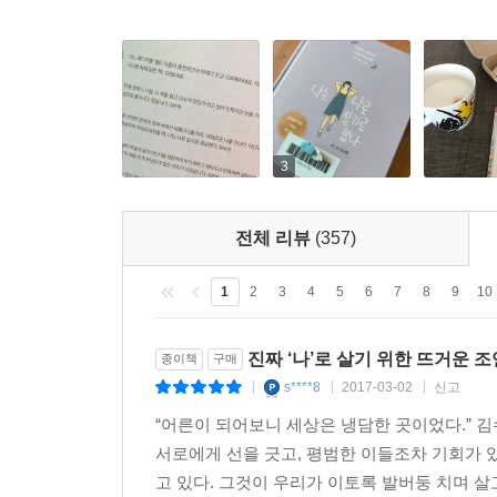
불친절한 세상에서 ‘나’로 살아남기 위해
눈치 보지 않고 나다울 수 있는 ‘당신’을 위해
평범하지만 아름다운 ‘우리’ 보통의 존재들을 위하여
내가 아닌 모습으로 사랑받느니
3
차라리 있는 그대로의 내 모습으로 미움받겠다.
_ 커트 코베인
전체 리뷰
(357)
모두 괜찮은 척 하고 있는 건 아닐까. 사실은 괜찮
1
2
3
4
5
6
7
8
9
10
실력, 애매한 어른으로 자란 우리는 모두 어른을 연
속에서 우린 스스로를 끊임없이 채찍질 하고 있는 
진짜 ‘나’로 살기 위한 뜨거운 
종이책
구매
s****8
2017-03-02
신고
|
|
|
떨어지는 취업률과 치솟는 물가는 아직 사회에 제대
“어른이 되어보니 세상은 냉담한 곳이었다.” 
모두 고민하고 모두 답답해하는 현실, 그게 지금 우
서로에게 선을 긋고, 평범한 이들조차 기회가 
원하던 모습일까?
고 있다. 그것이 우리가 이토록 발버둥 치며 살고