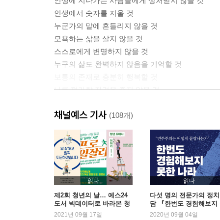
인생에 지나가는 사람들에게 상처받지 않을 것
인생에서 숫자를 지울 것
누군가의 말에 흔들리지 않을 것
모욕하는 삶을 살지 않을 것
스스로에게 변명하지 않을 것
누구의 삶도 완벽하지 않음을 기억할 것
보통의 존재로 충분히 행복할 것
나를 평가할 자격을 주지 않을 것
주눅 들 만큼 겸손하지 말 것
채널예스 기사
나의 삶을 존중할 권리를 말할 것
(108개)
Part 2. 나답게 살아가기 위한 to do llist
단단한 자존감을 다질 것
나다운 삶을 찾을 것
더 이상 삶의 질문을 유예하지 않을 것
읽다
읽다
당연했던 것에 질문할 것
제2회 청년의 날… 예스24
다섯 명의 전문가의 정치
도서 빅데이터로 바라본 청
담 『한번도 경험해보지
누구의 기대를 위해서도 살지 않을 것
년의 오늘
한 나라』 2주 연속 1위
2021년 09월 17일
2020년 09월 04일
나 외엔 무엇도 되지 않을 것