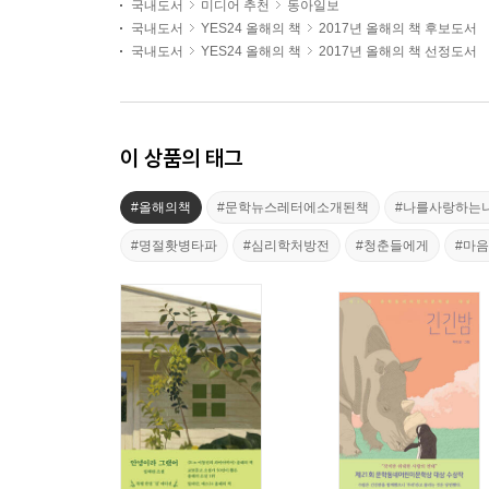
국내도서
미디어 추천
동아일보
국내도서
YES24 올해의 책
2017년 올해의 책 후보도서
국내도서
YES24 올해의 책
2017년 올해의 책 선정도서
이 상품의 태그
#올해의책
#문학뉴스레터에소개된책
#나를사랑하는
#명절홧병타파
#심리학처방전
#청춘들에게
#마