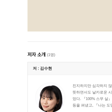
저자 소개
(1명)
저 :
김수현
진지하지만 심각하지 않은
뜻하면서도 날카로운 시선
었다. 『100% 스무 살
등을 펴냈고, 『나는 도