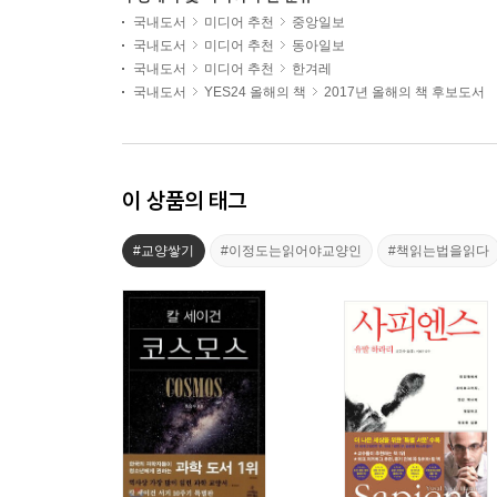
국내도서
미디어 추천
중앙일보
국내도서
미디어 추천
동아일보
국내도서
미디어 추천
한겨레
국내도서
YES24 올해의 책
2017년 올해의 책 후보도서
이 상품의 태그
#교양쌓기
#이정도는읽어야교양인
#책읽는법을읽다