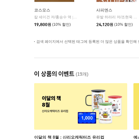
코스모스
사피엔스
칼 세이건 저/홍승수 역
사이언스북스
유발 하라리 저/조현욱 역/이태수 감수
|
19,800
원
(10% 할인)
24,120
원
(10% 할인)
검색 페이지에서 선택된 태그에 등록된 더 많은 상품을 확인해 
이 상품의 이벤트
(19개)
이달의 책 8월 : 산리오캐릭터즈 유리컵
예