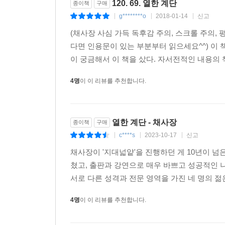
120. 69. 열한 계단
종이책
구매
하지만 그렇지 않다. 인간의 눈과 입은 원래가 모난
g********o
2018-01-14
신고
|
|
|
켜주고 싶은 사람이라면, 그들이 상처입지 않고 건
(채사장 사심 가득 독후감 주의, 스크롤 주의, 
반대도 마찬가지다. 사랑하는 사람들로부터, 세상
다면 인용문이 있는 부분부터 읽으세요^^) 이 
함께 있는 시간이 아니라, 그들을 그리워하는 시간
이 궁금해서 이 책을 샀다. 자서전적인 내용의 책
고독해지는 시간이 필요하다.”
4명
이 이 리뷰를 추천합니다.
--- 본문 중에서
열한 계단 - 채사장
종이책
구매
c****s
2023-10-17
신고
|
|
|
채사장이 '지대넓얕'을 진행하던 게 10년이 넘
쳤고, 출판과 강연으로 매우 바쁘고 성공적인 나날
서로 다른 성격과 전문 영역을 가진 네 명의 젊
4명
이 이 리뷰를 추천합니다.