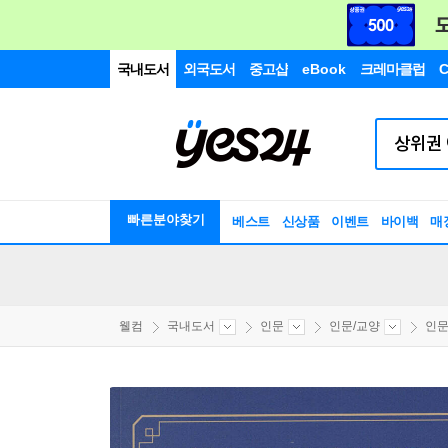
국내도서
외국도서
중고샵
eBook
크레마클럽
C
빠른분야찾기
베스트
신상품
이벤트
바이백
매
웰컴
국내도서
인문
인문/교양
인