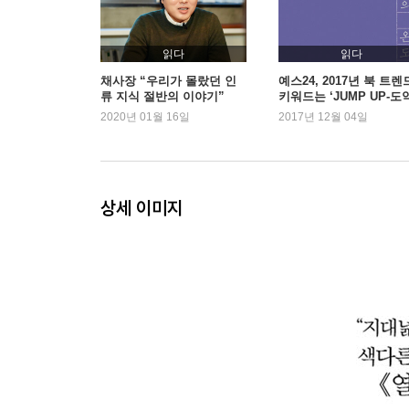
: 이상적인 인간을 만났다
일곱 번째 계단, 현실 - 공산당 선언
읽다
읽다
: 현실적인 인간이 되었다
채사장 “우리가 몰랐던 인
예스24, 2017년 북 트렌
류 지식 절반의 이야기”
키워드는 ‘JUMP UP-도
2020년 01월 16일
2017년 12월 04일
여덟 번째 계단, 삶 - 메르세데스 소사
: 어느 날 갑자기 삶이 무겁게 정지했다
아홉 번째 계단, 죽음 - 티벳 사자의 서
상세 이미지
: 모든 것이 때마침 마무리된 날, 죽기로 결심했다
열 번째 계단, 나 - 우파니샤드
: 광장에 섰다
열한 번째 계단, 초월 - 경계를 넘어서
: 여행이 시작되었다