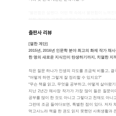
“불편함은 설렌다. 어떤 책 속에서 불편함이 느껴진
체될 것이고, 새로운 세계와 만나 더 높은 단계에서
불편함을 권한다.”
출판사 리뷰
“잠을 자는 게 아쉬웠다. 불이 꺼지고 사람들이 잠
[열한 계단]
금도 무섭지 않았다. 쏟아질 듯한 별들 때문이었다
2015년, 2016년 인문학 분야 최고의 화제 작가 채
밤하늘에 별들의 강이라는 게 있을 리가 없지 않은
한 명의 새로운 지식인이 탄생하기까지, 치열한 지
확히 알았다. 그건 사실이었다. 밤하늘에는 실제로
내 머리 위를 거쳐 반대편 하늘까지 거대하게 이어져
작은 질문 하나가 인생의 각도를 조금씩 비틀고, 결
“어떻게 하면 그렇게 잘 정리할 수 있지요?”
이제 그만 살아도 되겠다고 생각한 건 바로 그때였다.
“무슨 책을 읽고, 무엇을 공부하고, 어떻게 살아왔
래를 관통하는 나의 삶 전체를 통틀어 가장 행복한 
지난 2년간 채사장 작가가 가장 많이 들은 질문이다
름다운 자연 속에 너무도 좋은 사람들과 이렇게 함께
공부를 많이 한 것도 아니고 그렇다고 천재도 아니고
간임을 선명하게 알 수 있었다. 그러니 더 살아간다
그런데 조금 들여다보면, 특별한 점이 있다. 저자
먹고사느라 책을 한 권도 읽지 못했던 사회생활과 
젊은 나의 생각은 옳았다. 그때 이후로 단 한 번도