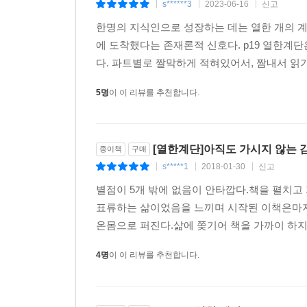
s******3
2023-06-16
신고
|
|
|
한명의 지식인으로 성장하는 데는 열한 개의 
“도서관이 더 많고 좋아졌으면 한다. 책은 더 많아
에 도착했다는 존재론적 신호다. p19 열한계단은...
작하려는 사람들이 모이기 때문이다. 세상의 지혜
다. 파트별로 짤막하게 적혀있어서, 짬내서 읽기 좋
다. 도서관이 있다는 건 위안이 된다. 세상과 내가
한 고요와 책 냄새.”
5명
이 이 리뷰를 추천합니다.
“내가 궁금한 것은 학문이 아니라 당신이다. 당신은
것을 힘들어하는 사람들이 있다. 자신의 주관적 판
[열한계단]아직도 가시지 않는 
종이책
구매
사회 공동체의 객관적 판단에 종속시키려는 사람들이
s*****1
2018-01-30
신고
|
|
|
것은 학문이 지금까지 밝혀낸 정답을 당신이 맞힐
별점이 5개 밖에 없음이 안타깝다.책을 펼치고
된 스스로의 전망을 묻고 있는 것이다.
표류하는 삶이었음을 느끼며 시작된 이책은마지
우리가 이 세상에 온 이유는, 현시대가 구획지어놓
온몸으로 퍼진다.삶에 쫒기어 책을 가까이 하지 
들을 만나고 놀라워하며 삶의 의미를 풍부하게 이해
지 않기를 바란다.”
4명
이 이 리뷰를 추천합니다.
“소중한 것일수록 곁에 두어야 한다고 생각하는 사람
게 말해야 하고, 연인은 모든 추억을 함께해야 하고