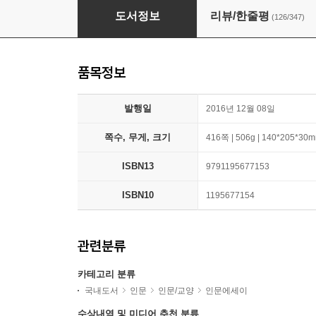
열한 계단
도서정보
리뷰/한줄평
(126/347)
품목정보
발행일
2016년 12월 08일
쪽수, 무게, 크기
416쪽 | 506g | 140*205*30
ISBN13
9791195677153
ISBN10
1195677154
관련분류
카테고리 분류
국내도서
인문
인문/교양
인문에세이
수상내역 및 미디어 추천 분류