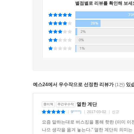
“첫 번째 사람은 자기에게 익숙한 책을 선택한다. 
별점별로 리뷰를 확인해 보세
어떤 독서는 한 인간의 지평을 넓히지만, 어떤 독서
선택한다. 하나의 분야에서 그의 지식은 깊어지고, 
70
채사장은 그래서 ‘불편한’ 책을 권한다. 책이란, 
두 번째 사람은 자기를 불편하게 만드는 책을 선택한
우물에 가둘 수도 있다는 것이다.
28%
을 뒤흔드는 책을 선택한다. 그에게는 불편함을 감수
2%
고 있다. 세계의 지평은 점차 넓어진다. 이 사람은 
나를 불편하게 하는 지식만이 굳어 있는 내면에 균열
0%
당신은 어떤 영혼을 소유했는가? 당신이 지금까지 
독서광으로 알려져 있지만, 중요한 건 숫자가 아니
1%
답은 없다. 그 무엇을 선택해도 괜찮다. 어떤 길도 
말해준다. 우리가 주목해야 할 것은 자신을 깨고 나
하지만 나는 당신이 여행하는 영혼을 가졌으면 좋겠
인문학의 최전선에서 독자와 가장 가깝게 만나온 채
하기 때문이다. 반대로 우물을 파는 영혼은 비교적
한 인간의 생생한 경험과 질문이 어떻게 엮여서
자신이 우물을 파는 영혼인 것처럼 행동한다. 실제
예스24에서 우수작으로 선정한 리뷰가
(1건)
있습
방향으로 나아가고 결국 새로운 자신을, 색다른 인생
한다. 당신의 부모도, 사회도, 국가도 마찬가지다.
나 전문가가 되어야 하는지, 왜 평생을 소진하여 하
질문하라, 불편함은 삶을 밀어 올리는 정반합의 과
열한 계단
종이책
주간우수작
[문학-기독교-불교-철학-과학-역사-경제-예술-종교-
“우리는 다시 여행자가 되어야 한다. 자녀도, 부모도
9*****j
2017-03-02
신고
|
|
|
이 요구하는 의무와 평가에 저항해야 한다. 그들이 
요즘 말하는대로 버스킹을 통해 핫한 (이미 이
채사장 작가가 올라온 불편한 계단은 문학, 종교, 
삶의 목표로 삼고, 그것이 전부인양 맹목적으로 살아
나으 생각을 옮겨 놓는다." 열한 계단의 의미는
불편함이란 자신의 내면에 기존하던 ‘정(正)’이 그와