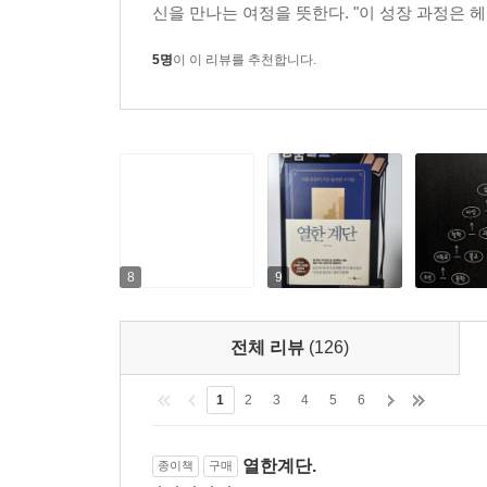
당신의 노동력에만 관심을 기울인다. 분명히 기억해야
신을 만나는 여정을 뜻한다. "이 성장 과정은 헤
‘정’도 아니고 ‘반’도 아닌 새로운 정신으로 성숙하는
번도 보지 못한 유형의 新지식인으로 여물어, 다음
전문성의 요구에 저항해야 한다. 그때 우리는 비로
5명
이 이 리뷰를 추천합니다.
자신만의 계단 앞에 오를 수 있을 것이다.
나가는 주체적 존재로 변모하게 될 것이다. 당신이 
도 부러진 다리를 일으키고 꺾었던 날개를 힘차게 펼
“이상적인 인간이 있다. 그런 이는 보통 숨겨져 있
누가 진짜 이상적인 인간이었는지가 밝혀진다. 그는 
말이 아니라 실천하는 이상적인 인간. 자기 삶의 입법
8
9
“지금은 안다. 이렇게 불안하고 조급한 시간들도 개
결한 방식을 통해서만 이룰 수 있다는 선입견. 동서
색하는 아름다운 방법만이 우리를 성장시킬 것이라고
전체 리뷰
(126)
하지만 그것만으로는 얻지 못하는 절반의 배움이 있
1
2
3
4
5
6
협하고, 옳은 주장을 꺾고, 스스로의 초라함에 몸부
필요하다. 그래야만 우리는 나와 타인의 한계를 정
열한계단.
종이책
구매
될 수 있다.”