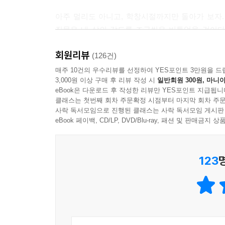
이제는 알기 때문이다. 완전함과 충만함이란 아이
아주 멀리도 아니고, 학창시절까지만 돌아가 보자.
이해하지 못할수록 세상은 단순하고 명쾌하게 보인다
질문은 내 삶의 각도를 조금씩은 비틀었을 것이다
질문들을 정리했는데, 거기서 길어 올린 공통점이 바
그래서 어른이 된다는 것은 슬픈 일이다. 어른으
회원리뷰
(126건)
들인다는 것은 우리가 완전함과 충만함의 허구성을 
깨달음과 깨부숨의 반복, 평범한 한 인간이 질문을
매주 10건의 우수리뷰를 선정하여 YES포인트 3만원을 드
3,000원 이상 구매 후 리뷰 작성 시
일반회원 300원, 마니아
“그리고 사람들을 구경했다. 항구에 정박한 어선을
eBook은 다운로드 후 작성한 리뷰만 YES포인트 지급됩니
무료한 일상의 어느 날, 인생에 대한 목표도 궁금함도
을 걸어가는 종아리와 계곡 물로 땀이 닦이는 건강한
클래스는 첫번째 회차 주문확정 시점부터 마지막 회차 주문
길고 지루한 시간이 지나고 마지막 책장을 덮고 난 후
사락 독서모임으로 진행된 클래스는 사락 독서모임 게시판
해가는 얼굴의 깊은 주름을 보았다. (...)
세계는 부서진다.
eBook 페이백, CD/LP, DVD/Blu-ray, 패션 및 판매금
여행을 통해 내가 보고 배운 건, 현실을 살아가는 
누구에게나 그런 때가 있다. 삶이 정체되어 있다고 
니라 신자들이 있었으며, 시장에는 상품이 아니라 
123
박차고 나가려 하는 것, 우리는 이것을 ‘성장’이라고
체적인 삶으로 가득했다. 나는 그 자명하고 단순한 
한 명의 스승이 될 수도 있고, 단 한 권의 책이 될 수
눈을 뜨고 있어도 보지 못하는 사람이 있다. 현실에
다. 혹시 내가 그런 사람은 아니었을까. 여행을 마치
작가 채사장은 책을 통해 불편한 질문을 만났다.
을 깨달았다.”
계단으로 자기 삶을 밀어 올렸다. 깨달음과 깨부숨의