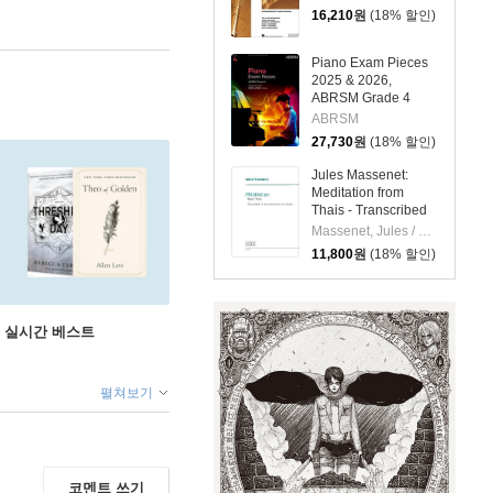
16,210
원
(18% 할인)
Piano Exam Pieces
2025 & 2026,
ABRSM Grade 4
ABRSM
27,730
원
(18% 할인)
Jules Massenet:
Meditation from
Thais - Transcribed
for Piano by Andrew
Massenet, Jules / Von Oeyen, Andrew
Von Oeyen
11,800
원
(18% 할인)
권 실시간 베스트
펼쳐보기
코멘트 쓰기