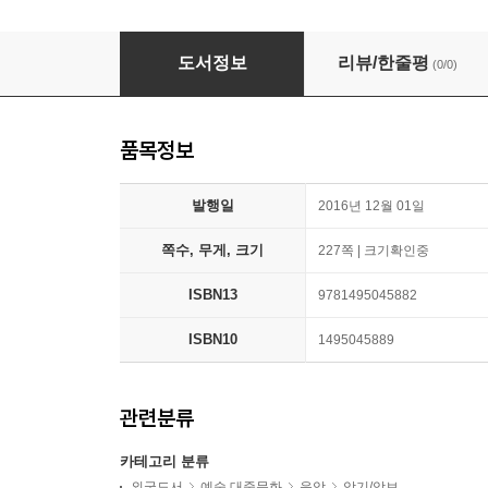
The Real Book - Enhanced Chords Edition
도서정보
리뷰/한줄평
(0/0)
품목정보
발행일
2016년 12월 01일
쪽수, 무게, 크기
227쪽 | 크기확인중
ISBN13
9781495045882
ISBN10
1495045889
관련분류
카테고리 분류
외국도서
예술 대중문화
음악
악기/악보