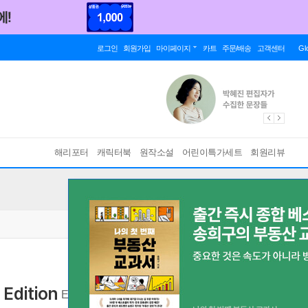
로그인
회원가입
마이페이지
카트
주문/배송
고객센터
Gl
해리포터
캐릭터북
원작소설
어린이특가세트
회원리뷰
Edition
Enhanced Chords Edition
[ Paperback ]