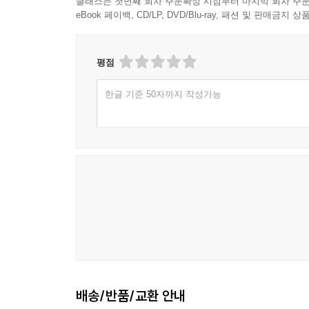
클래스는 첫번째 회차 주문확정 시점부터 마지막 회차 주문
eBook 페이백, CD/LP, DVD/Blu-ray, 패션 및 판매금
평점
한글 기준 50자까지 작성가능
배송/반품/교환 안내