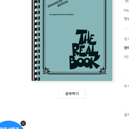
바
Haz
첫
정
판
Y
추
공유하기
결