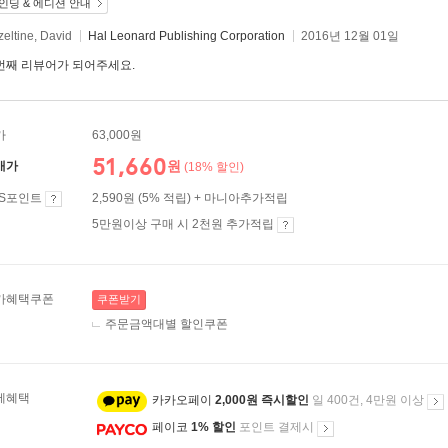
인딩 & 에디션 안내
eltine, David
Hal Leonard Publishing Corporation
2016년 12월 01일
번째 리뷰어가 되어주세요.
가
63,000원
51,660
원
매가
(18% 할인)
ES포인트
2,590원 (5% 적립) + 마니아추가적립
5만원이상 구매 시 2천원 추가적립
가혜택쿠폰
쿠폰받기
주문금액대별 할인쿠폰
제혜택
카카오페이
2,000원 즉시할인
일 400건, 4만원 이상
페이코
1% 할인
포인트 결제시