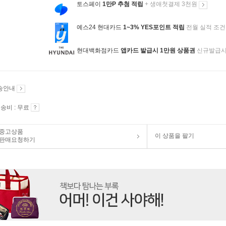
토스페이
1만P 추첨 적립
+ 생애첫결제 3천원
예스24 현대카드
1~3% YES포인트 적립
전월 실적 조건
현대백화점카드
앱카드 발급시 1만원 상품권
신규발급
송안내
송비 : 무료
중고상품
이 상품을 팔기
판매요청하기