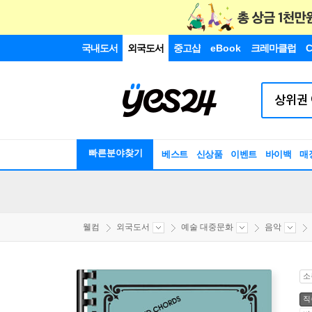
국내도서
외국도서
중고샵
eBook
크레마클럽
C
빠른분야찾기
베스트
신상품
이벤트
바이백
매
웰컴
외국도서
예술 대중문화
음악
소
직