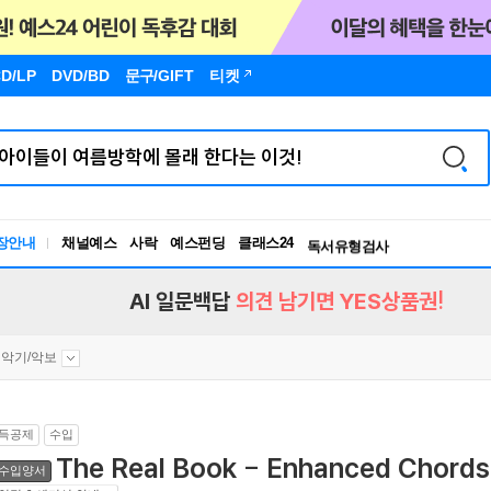
D/LP
DVD/BD
문구
/GIFT
티켓
장안내
채널예스
사락
예스펀딩
클래스24
독서유형검사
RBTI Lab
독서유형검사
AI 일문백답
의견 남기면 YES상품권!
악기/악보
득공제
수입
The Real Book - Enhanced Chords 
수입양서