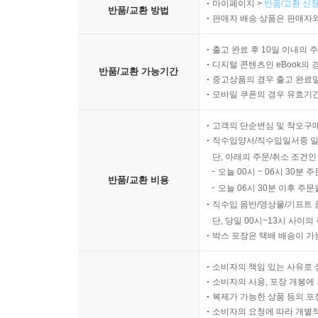
마이페이지 >
반품/교환 신청
반품/교환 방법
판매자 배송 상품은 판매자와
출고 완료 후 10일 이내의 
디지털 콘텐츠인 eBook의 
반품/교환 가능기간
중고상품의 경우 출고 완료일
모바일 쿠폰의 경우 유효기간(
고객의 단순변심 및 착오구
직수입양서/직수입일서중 일
단, 아래의 주문/취소 조건인
오늘 00시 ~ 06시 30분 
반품/교환 비용
오늘 06시 30분 이후 주문
직수입 음반/영상물/기프트 
단, 당일 00시~13시 사이
박스 포장은 택배 배송이 가
소비자의 책임 있는 사유로 
소비자의 사용, 포장 개봉에 
복제가 가능한 상품 등의 포장을 
소비자의 요청에 따라 개별