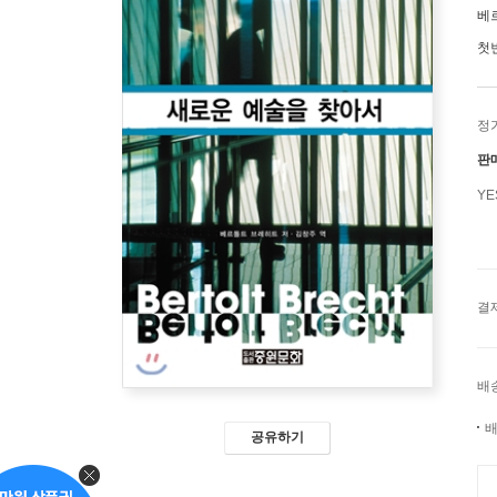
베
첫
정
판
Y
결
배
배
공유하기