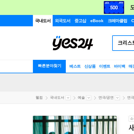
국내도서
외국도서
중고샵
eBook
크레마클럽
C
빠른분야찾기
베스트
신상품
이벤트
바이백
매
웰컴
국내도서
예술
연극/공연
연극
소