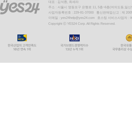
대표 : 김석환, 최세라
주소 : 서울시 영등포구 은행로 11, 5층~6층(여의도동,일신
사업자등록번호 : 229-81-37000 통신판매업신고 : 제 200
이메일 : yes24help@yes24.com 호스팅 서비스사업자 :
Copyright ⓒ YES24 Corp. All Rights Reserved.