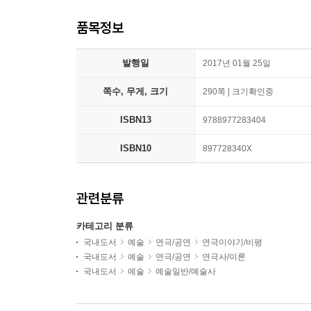
품목정보
발행일
2017년 01월 25일
쪽수, 무게, 크기
290쪽 | 크기확인중
ISBN13
9788977283404
ISBN10
897728340X
관련분류
카테고리 분류
국내도서
예술
연극/공연
연극이야기/비평
국내도서
예술
연극/공연
연극사/이론
국내도서
예술
예술일반/예술사