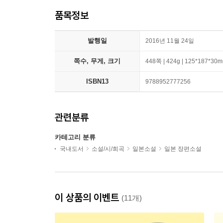
품목정보
발행일
2016년 11월 24일
쪽수, 무게, 크기
448쪽 | 424g | 125*187*30
ISBN13
9788952777256
관련분류
카테고리 분류
국내도서
소설/시/희곡
일본소설
일본 장편소설
이 상품의 이벤트
(11개)