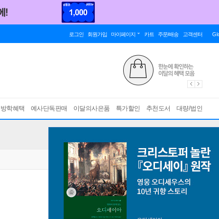
로그인
회원가입
마이페이지
카트
주문/배송
고객센터
Gl
름방학혜택
예사단독판매
이달의사은품
특가할인
추천도서
대량/법인