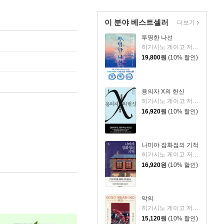
이 분야 베스트셀러
더보기
투명한 나선
히가시노 게이고 저/김선영 역
19,800
원
(10% 할인)
용의자 X의 헌신
히가시노 게이고 저/양억관 역
16,920
원
(10% 할인)
나미야 잡화점의 기적
히가시노 게이고 저/양윤옥 역
16,920
원
(10% 할인)
악의
히가시노 게이고 저/양윤옥 역
15,120
원
(10% 할인)