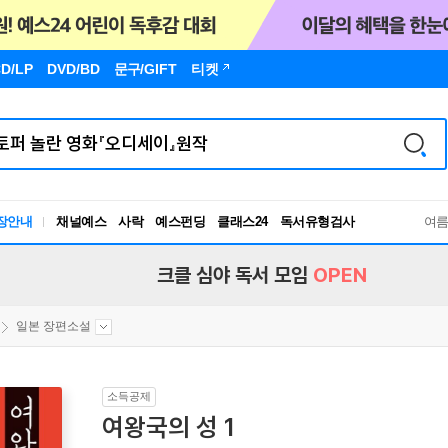
D/LP
DVD/BD
문구
/GIFT
티켓
장안내
채널예스
사락
예스펀딩
클래스24
독서유형검사
여
RBTI Lab
독서유형검사
크클 심야 독서 모임
OPEN
일본 장편소설
소득공제
여왕국의 성 1