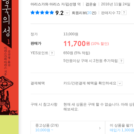
아리스가와 아리스
저/
김선영
역
검은숲
2016년 11월 24일
9.2
회원리뷰(
20
건)
판매지수 72
정가
13,000원
11,700
원
판매가
(10% 할인)
YES포인트
650원 (5% 적립)
5만원이상 구매 시 2천원 추가적립
결제혜택
카드/간편결제 혜택을 확인하세요
구매 시 참고사항
현재 새 상품은 구매 할 수 없습니다. 아래 
해보세요.
중고상품 (2개)
이 상품을 팔기
10,000원 ~
매입가 1,300