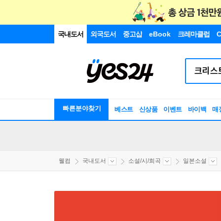
국내도서
외국도서
중고샵
eBook
크레마클럽
C
빠른분야찾기
베스트
신상품
이벤트
바이백
매
웰컴
국내도서
소설/시/희곡
일본소설