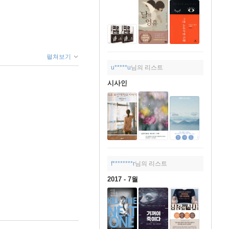
펼쳐보기
u*****u
님의 리스트
시사인
f********r
님의 리스트
2017 - 7월