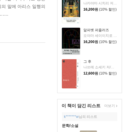
나카야마 시치리 저/민경욱 역
회의 말에 아리스 일행의
16,200
원
(10% 할인)
…….
알파벳 퍼즐러즈
오야마 세이이치로 저/김은모 역
16,200
원
(10% 할인)
그 후
나쓰메 소세키 저/고미야 도요타카 해설/박현석 역
12,600
원
(10% 할인)
이 책이 담긴
리스트
더보기
k*******w
님의 리스트
문학/소설