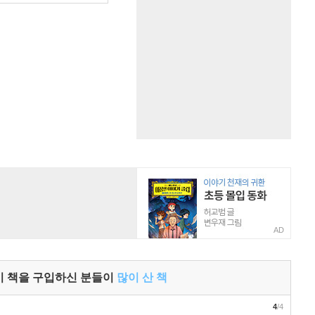
AD
이 책을 구입하신 분들이
많이 산 책
4
/4