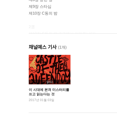
제9장 스타십
제10장 C동의 밤
2권
제10장 C동의 밤 (1권에서 이어집니다)
제11장 S&W
채널예스 기사
제12장 우리에게 자유를
(1개)
제13장 혼돈(CHAOS)
제14장 합류와 분산
제15장 이상한 성의 앨리스
제16장 디스커션
제17장 어둠을 헤치고
읽다
독자에 대한 도전
이 시대에 본격 미스터리를
쓰고 읽는다는 것
제18장 질서(COSMOS)
2017년 01월 03일
에필로그
작가 후기