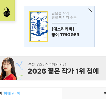
김은성 작가
친필 메시지 수록
---------------
[예스리커버]
빵야 TRIGGER
들이
함께 산 책