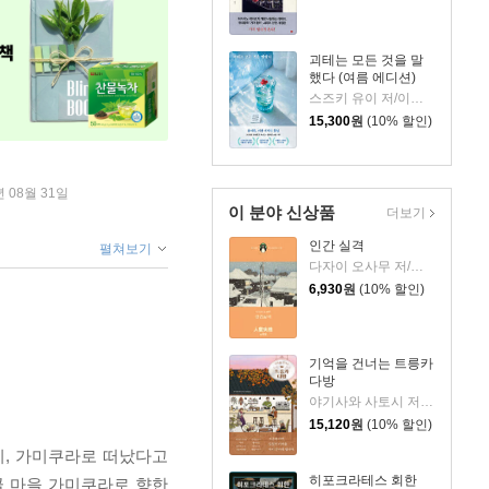
괴테는 모든 것을 말
했다 (여름 에디션)
스즈키 유이 저/이지수 역
15,300
원
(10% 할인)
년 08월 31일
이 분야 신상품
더보기
인간 실격
펼쳐보기
다자이 오사무 저/김소영 역
6,930
원
(10% 할인)
기억을 건너는 트릉카
다방
야기사와 사토시 저/임희선 역
15,120
원
(10% 할인)
지, 가미쿠라로 떠났다고
히포크라테스 회한
골 마을 가미쿠라로 향한