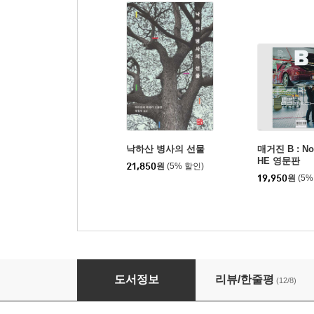
낙하산 병사의 선물
매거진 B : No
HE 영문판
21,850
원
(5% 할인)
19,950
원
(5%
여왕국의 성 1
도서정보
리뷰/한줄평
(12/8)