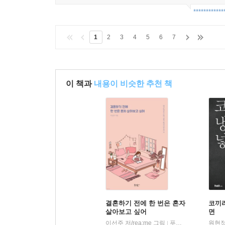
************
1
2
3
4
5
6
7
이 책과
내용이 비슷한 추천 책
결혼하기 전에 한 번은 혼자
코끼
살아보고 싶어
면
이선주 저/rea:me 그림
푸른향기
원현정
|