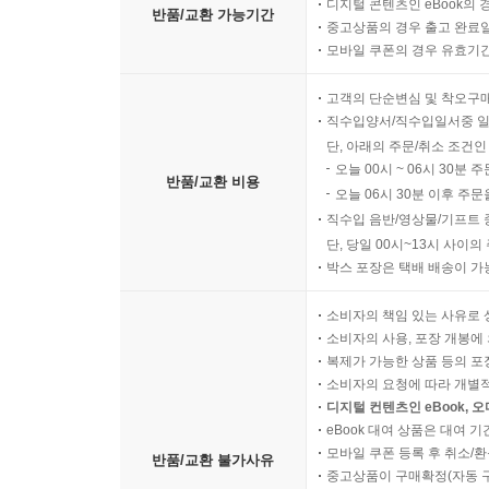
디지털 콘텐츠인 eBook의 
반품/교환 가능기간
중고상품의 경우 출고 완료일
모바일 쿠폰의 경우 유효기간(
고객의 단순변심 및 착오구
직수입양서/직수입일서중 일
단, 아래의 주문/취소 조건인
오늘 00시 ~ 06시 30분 
반품/교환 비용
오늘 06시 30분 이후 주문
직수입 음반/영상물/기프트 
단, 당일 00시~13시 사이
박스 포장은 택배 배송이 가
소비자의 책임 있는 사유로 
소비자의 사용, 포장 개봉에 
복제가 가능한 상품 등의 포장을 
소비자의 요청에 따라 개별
디지털 컨텐츠인 eBook, 
eBook 대여 상품은 대여 기
모바일 쿠폰 등록 후 취소/환
반품/교환 불가사유
중고상품이 구매확정(자동 