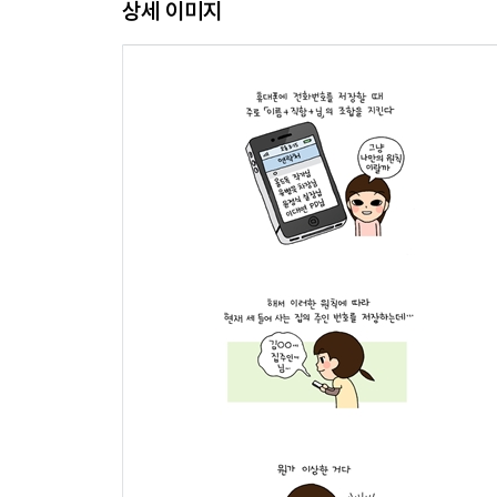
상세 이미지
조용한 클라이맥스 087
혼잣말 사전5 주광색, 백색 093
이웃의 조건 094
집은 살아 있다 101
집안일과 바깥일 104
혼잣말 사전6 수평인간 108
혼자 아픈 날 112
별별 일이 다 있다 113
혼잣말 사전7 꽃 118
계절이여, 신발끈을 묶어라 120
완전한 세계 124