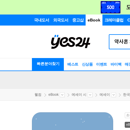
국내도서
외국도서
중고샵
eBook
크레마클럽
C
빠른분야찾기
베스트
신상품
이벤트
바이백
매
웰컴
eBook
에세이 시
에세이
한국
소
eB