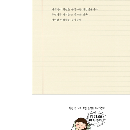
자극 중독증 230
혼자의 기술 236
혼잣말 사전15 술 243
뒤로 걷는 사람 246
여름의 조각들 248
가치 없음엔 가차없이 254
혼잣말 사전16 혼잣말 260
제법 잘 샀다! 루나의 살림 262
그냥 그렇다! 루나의 살림 263
epilogue
반짝이지 않아도 264