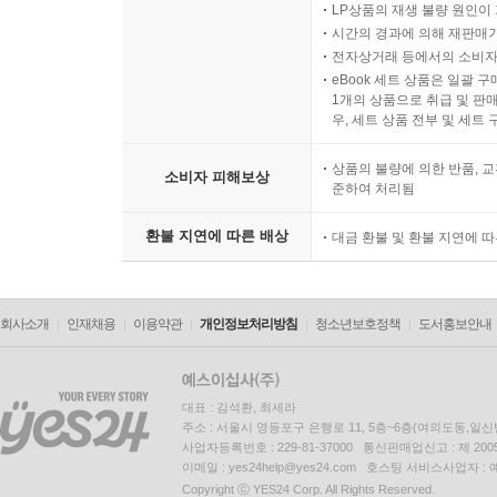
LP상품의 재생 불량 원인이 기
시간의 경과에 의해 재판매가
전자상거래 등에서의 소비자
eBook 세트 상품은 일괄 
1개의 상품으로 취급 및 판매
우, 세트 상품 전부 및 세트
상품의 불량에 의한 반품, 교
소비자 피해보상
준하여 처리됨
환불 지연에 따른 배상
대금 환불 및 환불 지연에 
회사소개
인재채용
이용약관
개인정보처리방침
청소년보호정책
도서홍보안내
대표 : 김석환, 최세라
주소 : 서울시 영등포구 은행로 11, 5층~6층(여의도동,일신
사업자등록번호 : 229-81-37000 통신판매업신고 : 제 200
이메일 : yes24help@yes24.com 호스팅 서비스사업자 :
Copyright ⓒ YES24 Corp. All Rights Reserved.