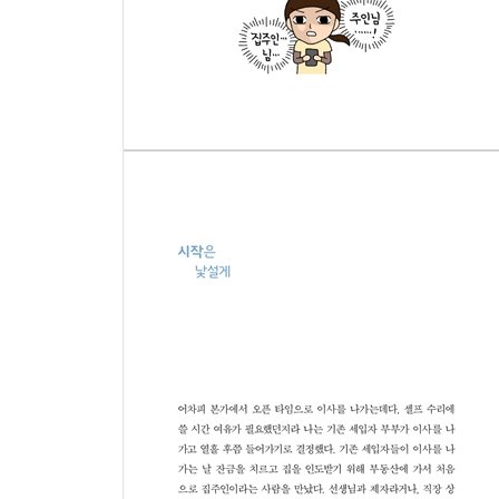
혼잣말 사전8 모기 131
쓰레기 메이커 132
기왕의 일상, 밖으로 138
혼잣말 사전9 겨울 148
가사의 장르 150
취향의 상자 156
혼잣말 사전10 건더기 수프 164
겁이 많은 소처럼 166
엄마와의 거리 170
혼잣말 사전11 우울 177