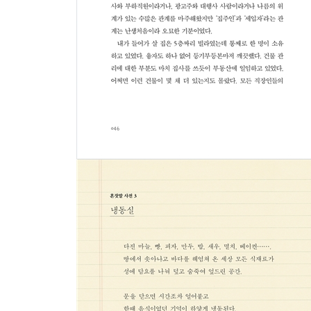
온 집에 일렁이는 음악 178
이런 나도 운동을 한다 182
혼잣말 사전12 반려생물 190
독거인의 이정표 192
천사보다 전사 200
술래 없는 술래잡기 206
혼잣말 사전13 통곡 208
인생 고지서 210
술이 시킨 일 220
스무 고개 223
혼잣말 사전14 전화벨 228