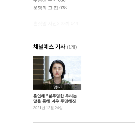
운명의 그 집 038
혼잣말 사전2 자취 044
시작은 낯설게 046
채널예스 기사
겨울 풀장에 뛰어들며 050
(1개)
혼잣말 사전3 냉동실 056
큰 소리로 우는 상자 058
톰슨가젤의 영역 065
읽다
쓰레기 전쟁터의 카피라이터 071
홍인혜 “불투명한 우리는
말을 통해 겨우 투명해진
다”
2021년 12월 24일
혼잣말 사전4 반영구 076
시가 나에게로 왔다 080
매료의 이유 084