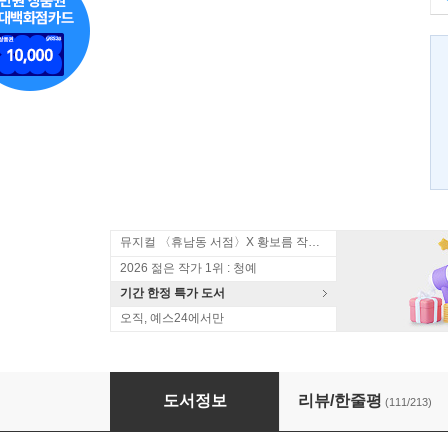
뮤지컬 〈휴남동 서점〉X 황보름 작가 북토크
2026 젊은 작가 1위 : 청예
기간 한정 특가 도서
오직, 예스24에서만
피프티 피플
도서정보
리뷰/한줄평
(111/213)