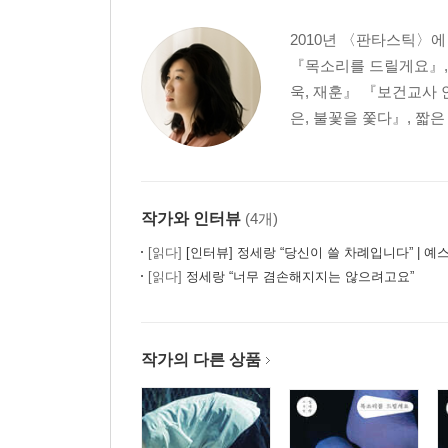
2010년 〈판타스틱〉에
『목소리를 드릴게요』,
욱, 재훈』 『보건교사
은, 불꽃을 쫓다』, 짧
작가와 인터뷰
(4개)
[읽다]
[인터뷰] 정세랑 “당신이 쓸 차례입니다” | 예스
[읽다]
정세랑 “너무 겸손해지지는 않으려고요”
작가의 다른 상품