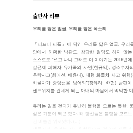
출판사 리뷰
우리를 닮은 얼굴, 우리를 닮은 목소리
『피프티 피플』에 담긴 우리를 닮은 얼굴, 우리
안에서 허황한 낙관도, 참담한 절망도 하지 않
스스로도 “쓰고 나니 그래도 이 이야기는 2016년에
살균제 피해자 유가족의 사연(한규익), 성소수자의 
추락사고(최애선, 배윤나), 대형 화물차 사고 위험(
화물차가 중앙선을 넘어와”(장유라, 47면) 남
샌드위치를 건네게 되는 아내의 마음에서 먹먹한 여
유라는 길을 걷다가 유난히 불행을 모르는 듯한, 
싶은 기분이 되곤 했다. 왜 당신들은 불행을 모르느
건 비틀린 위로였다. (…)
제동거리. 유라는 샌드위치집으로 걸으며 제동거