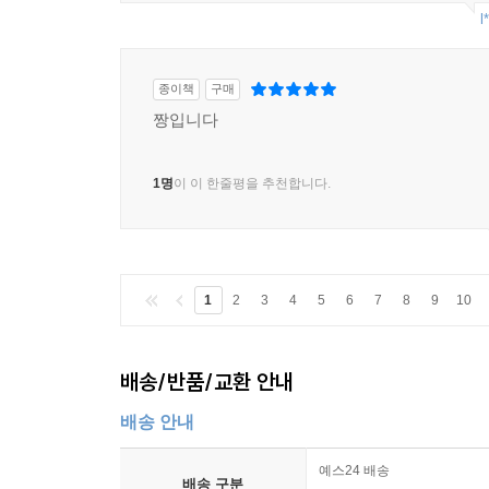
l
종이책
구매
짱입니다
1명
이 이 한줄평을 추천합니다.
1
2
3
4
5
6
7
8
9
10
배송/반품/교환 안내
배송 안내
예스24 배송
배송 구분