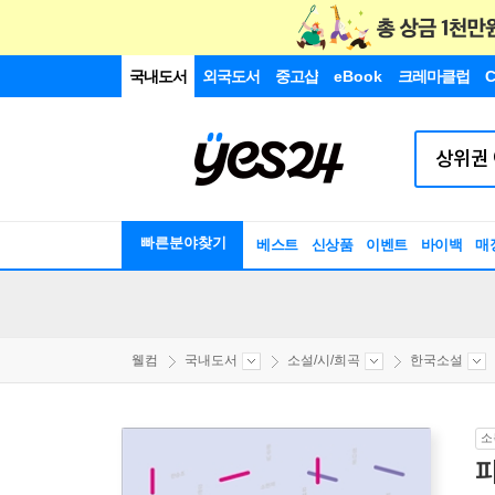
국내도서
외국도서
중고샵
eBook
크레마클럽
C
빠른분야찾기
베스트
신상품
이벤트
바이백
매
웰컴
국내도서
소설/시/희곡
한국소설
소