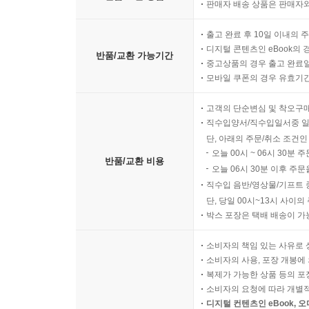
판매자 배송 상품은 판매자와
출고 완료 후 10일 이내의 
디지털 콘텐츠인 eBook의 
반품/교환 가능기간
중고상품의 경우 출고 완료일
모바일 쿠폰의 경우 유효기간(
고객의 단순변심 및 착오구
직수입양서/직수입일서중 일
단, 아래의 주문/취소 조건인
오늘 00시 ~ 06시 30분 
반품/교환 비용
오늘 06시 30분 이후 주문
직수입 음반/영상물/기프트 
단, 당일 00시~13시 사이
박스 포장은 택배 배송이 가
소비자의 책임 있는 사유로 
소비자의 사용, 포장 개봉에 
복제가 가능한 상품 등의 포장을 
소비자의 요청에 따라 개별
디지털 컨텐츠인 eBook, 