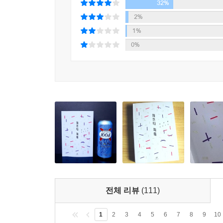
인물들이 서로를 마주치는 순간들은 경이롭기까지 
32%
있는지도 모른다.
2%
1%
병실에 돌아와서 저녁잠을 두시간쯤 잤다. 자고 일
0%
그러다가 문득 옆 건물 옥상에 혼자 서 있는 여
저렇게까지 쓸쓸해 보이는 걸까, 궁금해하고 있을 
스티브가 손을 흔들었다. 반사적으로 한 행동이었다. 
누가 쳐다보는 듯한 느낌이 들어서 고개를 돌렸다. 
마주 흔들어주었다. 창이 어두워서 잘 보이지 않았지
느슨하게 혹은 단단하게 연결된 우리들,
우리 모두가 주인공입니다
어쩌면 우리가 “가장 경멸하는 것도 사람, 가장 사랑
때문에 우리는 절망도 하고 눈물도 흘리겠지만, 그 
전체 리뷰
(111)
이호와 나누는 대화는 그래서 더욱 뭉클하다. 진
굳건히 앞으로 나아갈 수 있을 거라는 믿음. 그것은 
1
2
3
4
5
6
7
8
9
10