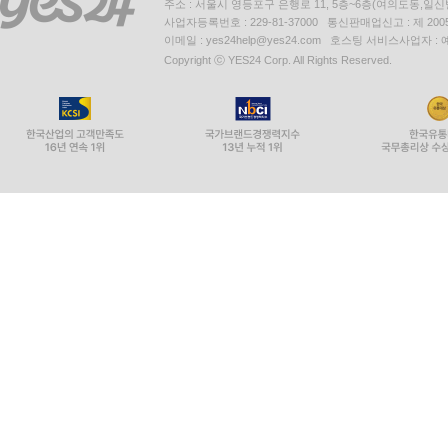
주소 : 서울시 영등포구 은행로 11, 5층~6층(여의도동,일신
사업자등록번호 : 229-81-37000 통신판매업신고 : 제 200
이메일 : yes24help@yes24.com 호스팅 서비스사업자 :
Copyright ⓒ YES24 Corp. All Rights Reserved.