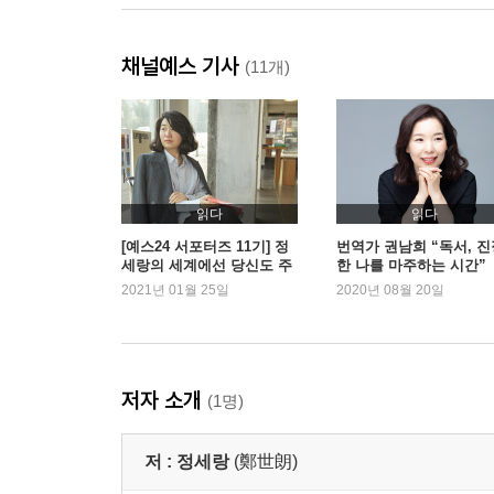
채널예스 기사
(11개)
읽다
읽다
[예스24 서포터즈 11기] 정
번역가 권남희 “독서, 진
세랑의 세계에선 당신도 주
한 나를 마주하는 시간”
인공! 그가 그리는 일상 판
2021년 01월 25일
2020년 08월 20일
타지
저자 소개
(1명)
저 :
정세랑
(鄭世朗)