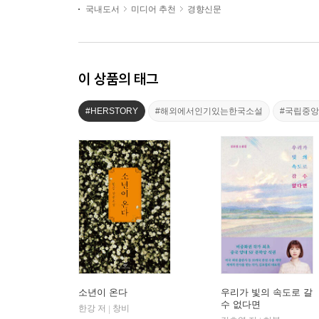
국내도서
미디어 추천
경향신문
이 상품의 태그
#HERSTORY
#해외에서인기있는한국소설
#국립중
소년이 온다
우리가 빛의 속도로 갈
수 없다면
한강 저
창비
|