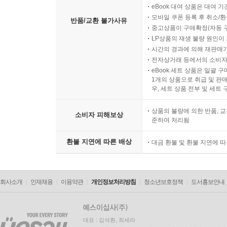
eBook 대여 상품은 대여 기
모바일 쿠폰 등록 후 취소/환
반품/교환 불가사유
중고상품이 구매확정(자동 
LP상품의 재생 불량 원인이 기
시간의 경과에 의해 재판매가
전자상거래 등에서의 소비자
eBook 세트 상품은 일괄 
1개의 상품으로 취급 및 판매
우, 세트 상품 전부 및 세트
상품의 불량에 의한 반품, 교
소비자 피해보상
준하여 처리됨
환불 지연에 따른 배상
대금 환불 및 환불 지연에 
회사소개
인재채용
이용약관
개인정보처리방침
청소년보호정책
도서홍보안내
대표 : 김석환, 최세라