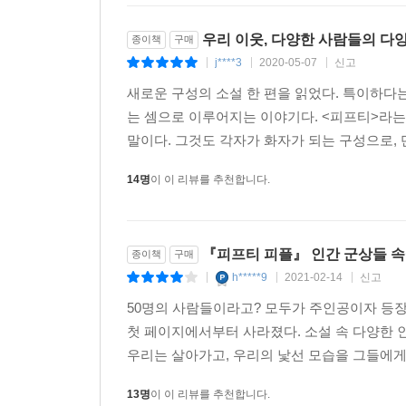
모든 곳이 어찌나 엉망인지, 엉망진창인지, 그 진
우리 이웃, 다양한 사람들의 다
종이책
구매
마주치는지, 실망하는지, 느리고 느리게 나아지다가
j****3
2020-05-07
신고
|
|
|
(…)
새로운 구성의 소설 한 편을 읽었다. 특이하다
우리가 하는 일이 돌을 멀리 던지는 거라고 생각합시
는 셈으로 이루어지는 이야기다. <피프티>라는
우리의 중간 세대가 던지고 던져서 그 돌이 떨어진 지
말이다. 그것도 각자가 화자가 되는 구성으로, 
가끔 미친 자가 나타나 그 돌을 반대 방향으로 던지
기회가 운 좋게 소 선생에게 주어진다면, 이를테면 4
14명
이 이 리뷰를 추천합니다.
젊은 사람들은 당연히 스트레스를 받지요. 당사자
옵니다. 어차피 우리는 다 징검다리일 뿐이에요. 그러니
『피프티 피플』 인간 군상들 속
종이책
구매
아무것도 놓이지 않은 낮고 넓은 테이블에, 조각 수
h*****9
2021-02-14
신고
|
|
|
같아요. 그렇게 맞추다보면 거의 백색에 가까운 하늘
보이거나, 강렬한 색상이 있는 조각은 제자리를 찾
50명의 사람들이라고? 모두가 주인공이자 등장
소설을 쓰고 싶다는 생각이 들었습니다. 아니면 모
첫 페이지에서부터 사라졌다. 소설 속 다양한 
나란히 나란히 자리를 찾아가는 그런 이야기를요.
우리는 살아가고, 우리의 낯선 모습을 그들에게서
‘작가의 말’ 중에서
13명
이 이 리뷰를 추천합니다.