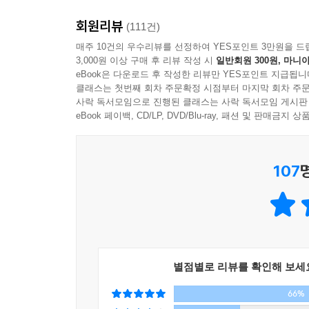
조금만 짧았더라면, 운전자가 핸들을 조정할 수 있었
회원리뷰
벤치에 앉아서야 자신의 몫은 남기지 않았다는 걸
(111건)
많아 헷갈렸다. 요즘은 늘 그렇다. (…) 유라가 
매주 10건의 우수리뷰를 선정하여 YES포인트 3만원을 드
3,000원 이상 구매 후 리뷰 작성 시
일반회원 300원, 마니아
차들이 미끄러질 것이었다.(장유라, 49~54면)
eBook은 다운로드 후 작성한 리뷰만 YES포인트 지급됩니
클래스는 첫번째 회차 주문확정 시점부터 마지막 회차 주문
우리들의 눈빛이 마주치는 순간의 경이로움
사락 독서모임으로 진행된 클래스는 사락 독서모임 게시판
『피프티 피플』은 대학병원을 중심으로 이야기가 
eBook 페이백, CD/LP, DVD/Blu-ray, 패션 및 판매금
의사, 간호사뿐 아니라 보안요원, MRI 기사, 이
공중보건의, 제약회사 영업사원, 병원 설립자의 
107
더해져 이야기는 더욱 입체적이고 풍성해진다.
매일매일 죽는 사람들을 모두 한사람이 옮긴다는 
덮을 부직포 덮개를 챙겨 호출이 온 층으로 올라간다
되고, 너무 늦게 가도 유족들의 충격이 심해지기 
같긴 하다. 계범은 그 일을 오래 했다.(하계범, 339면
별점별로 리뷰를 확인해 보세
66%
의사와 환자로, 환자의 가족으로, 가족의 친구로