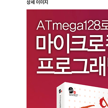
상세 이미지
2.2 ATmega128의 외형적 특징 40
2.3 레지스터 45
2.4 ATmega128의 내부 구조 50
2.5 요약 67
연습 문제 68
Chapter3 개발 환경 설정 69
3.1 아트멜 스튜디오 설치 69
3.2 첫 번째 ATmega128 프로그래밍 72
3.3 요약 86
연습 문제 87
Chapter4 마이크로컨트롤러를 위한 C 언어 88
4.1 C 언어 테스트 환경 89
4.2 프로그램의 기본 구조 94
4.3 마이크로컨트롤러를 위한 C 언어 96
4.4 비트 연산자 117