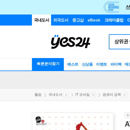
국내도서
외국도서
중고샵
eBook
크레마클럽
C
빠른분야찾기
베스트
신상품
이벤트
바이백
매
웰컴
국내도서
IT 모바일
컴퓨터 공학
소