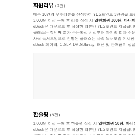
34.2 부트로더 644
회원리뷰
_290쪽
(0건)
34.3 스케치 ? 아두이노를 위한 프로그램 647
매주 10건의 우수리뷰를 선정하여 YES포인트 3만원을 드
34.4 아두이노 개발 환경 설치 650
3,000원 이상 구매 후 리뷰 작성 시
일반회원 300원, 마니아
I2C는 저속으로 적은 데이터를 전송할 때 주로 사용하
34.5 아두이노 프로그래밍 653
eBook은 다운로드 후 작성한 리뷰만 YES포인트 지급됩니
로는 UART와 SPI가 있다. 이들 세 가지 방법은
34.6 ISP 방식 스케치 업로드 656
클래스는 첫번째 회차 주문확정 시점부터 마지막 회차 주문
라 사용하면 된다. I2C의 가장 큰 장점은 슬레이
사락 독서모임으로 진행된 클래스는 사락 독서모임 게시판
34.7 아두이노 환경에서 ATmega128 사용하기 659
다는 점이다. 반면 반이중 통신 방식을 사용하여 다
eBook 페이백, CD/LP, DVD/Blu-ray, 패션 및 판매금
34.8 요약 663
은 데이터를 간헐적으로 전송하는 센서 연결에 주로
연습 문제 664
_401쪽
부록A ATmega128 레지스터 669
7세그먼트 표시장치는 간단한 정보를 나타내는 7
부록B 마이크로컨트롤러를 위한 전자공학 678
로 제어하는 표시장치의 일종이다. 7세그먼트 표시장
과, LOW 값을 출력하는 경우 해당 세그먼트가 켜
미 주 716
반대이므로 사용하고자 하는 장치의 데이터시트를 
찾아보기 720
---p.421
한줄평
(5건)
1,000원 이상 구매 후 한줄평 작성 시
일반회원 50원, 마니
eBook은 다운로드 후 작성한 리뷰만 YES포인트 지급됩니