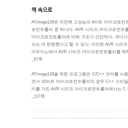
Chapter32 워치도그 타이머 618
책 속으로
32.1 워치도그 타이머 618
32.2 워치도그 타이머를 위한 레지스터 621
ATmega128은 저전력 고성능의 8비트 마이크로
32.3 워치도그 타이머 사용하기 623
로컨트롤러 중 하나다. AVR 시리즈 마이크로컨
32.4 요약 628
마이크로컨트롤러에 비해 구조가 간단하다. 게다가 
연습 문제 628
끄는 데 한몫했다고 할 수 있다. 이러한 AVR 
아두이노에서 AVR 시리즈 마이크로컨트롤러를 채택
Chapter33 퓨즈 비트 630
_67쪽
33.1 하이 퓨즈 631
33.2 로 퓨즈 633
ATmega128을 위한 프로그램은 C/C++ 언어를
33.3 확장 퓨즈 636
면서 32비트 마이크로컨트롤러의 경우 C++ 스타일
33.4 퓨즈 프로그래밍 637
리를 가진 AVR 시리즈 마이크로컨트롤러에서는 C
33.5 요약 639
_127쪽
연습 문제 640
인터럽트는 정상적인 프로그램의 흐름을 벗어나는 
Chapter34 아두이노 641
이루어지므로 사건의 발생 여부를 프로그램에서 검
34.1 아두이노 641
은 필요하다. 인터럽트 방식과 비교되는 방식은 폴