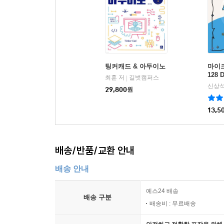
팅커캐드 & 아두이노
마이크
128 
최훈 저
길벗캠퍼스
|
신상석
29,800
원
13,5
배송/반품/교환 안내
배송 안내
예스24 배송
배송 구분
배송비 : 무료배송