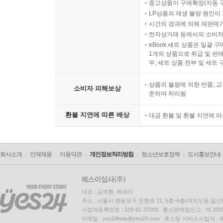
중고상품이 구매확정(자동 
LP상품의 재생 불량 원인이 기
시간의 경과에 의해 재판매가
전자상거래 등에서의 소비자
eBook 세트 상품은 일괄 
1개의 상품으로 취급 및 판매
우, 세트 상품 전부 및 세트
상품의 불량에 의한 반품, 교
소비자 피해보상
준하여 처리됨
환불 지연에 따른 배상
대금 환불 및 환불 지연에 
회사소개
인재채용
이용약관
개인정보처리방침
청소년보호정책
도서홍보안내
대표 : 김석환, 최세라
주소 : 서울시 영등포구 은행로 11, 5층~6층(여의도동,일신
사업자등록번호 : 229-81-37000 통신판매업신고 : 제 200
이메일 : yes24help@yes24.com 호스팅 서비스사업자 :