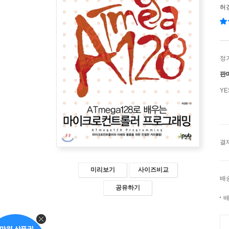
허
정
판
Y
결
미리보기
사이즈비교
배
공유하기
배