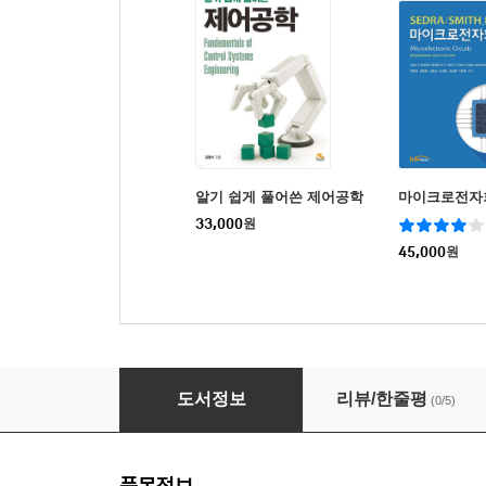
알기 쉽게 풀어쓴 제어공학
마이크로전자
33,000
원
45,000
원
ATmega128로 배우는 마이크로컨트롤러 프로
도서정보
리뷰/한줄평
(0/5)
품목정보