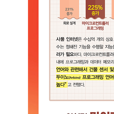
Chapter9 UART 시리얼 통신 200
9.1 UART 201
9.2 UART 통신을 위한 레지스터 212
9.3 UART 라이브러리 만들기 221
9.4 문자열 수신 229
9.5 printf와 scanf 함수 사용하기 232
9.6 요약 234
연습 문제 235
Chapter10 아날로그-디지털 변환 236
10.1 ATmega128의 ADC 236
10.2 가변저항 읽기 241
10.3 아날로그-디지털 변환을 위한 레지스터 244
10.4 가변저항으로 LED 제어하기 253
10.5 AVCC는 5V인가? 255
10.6 요약 258
연습 문제 259