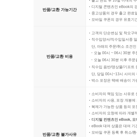
출고 완료 후 10일 이내의 
디지털 콘텐츠인 eBook의 
반품/교환 가능기간
중고상품의 경우 출고 완료일
모바일 쿠폰의 경우 유효기간(
고객의 단순변심 및 착오구
직수입양서/직수입일서중 일
단, 아래의 주문/취소 조건인
오늘 00시 ~ 06시 30분 
반품/교환 비용
오늘 06시 30분 이후 주문
직수입 음반/영상물/기프트 
단, 당일 00시~13시 사이
박스 포장은 택배 배송이 가
소비자의 책임 있는 사유로 
소비자의 사용, 포장 개봉에 
복제가 가능한 상품 등의 포장을 
소비자의 요청에 따라 개별
디지털 컨텐츠인 eBook, 
eBook 대여 상품은 대여 기
모바일 쿠폰 등록 후 취소/환
반품/교환 불가사유