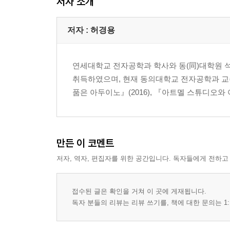
저자 소개
29.4 리모컨으로 LED 제어 593
29.5 요약 595
저자 : 허경용
연습 문제 596
Chapter30 스피커 597
연세대학교 전자공학과 학사와 동(同)대학원 석사를 
30.1 특정 주파수의 구형파 생성 597
취득하였으며, 현재 동의대학교 전자공학과 교수
30.2 CTC 모드를 사용한 멜로디 재생 599
품은 아두이노』(2016), 『아트멜 스튜디오와 아
30.3 위상 및 주파수 교정 모드를 사용한 멜로디 재생
30.4 요약 604
연습 문제 605
만든 이 코멘트
Chapter31 EEPROM 606
저자, 역자, 편집자를 위한 공간입니다. 독자들에게 전하고
31.1 EEPROM 레지스터 607
31.2 EEPROM 라이브러리 610
접수된 글은 확인을 거쳐 이 곳에 게재됩니다.
31.3 요약 615
독자 분들의 리뷰는 리뷰 쓰기를, 책에 대한 문의는 1:
연습 문제 616