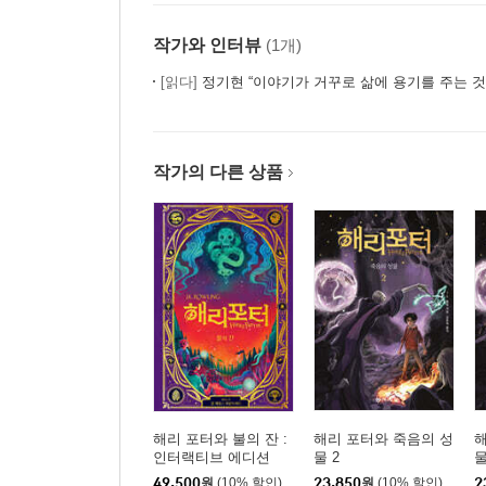
작가와 인터뷰
(1개)
[읽다]
정기현 “이야기가 거꾸로 삶에 용기를 주는 것 
작가의 다른 상품
해리 포터와 불의 잔 :
해리 포터와 죽음의 성
해
인터랙티브 에디션
물 2
물
49,500
원
(10% 할인)
23,850
원
(10% 할인)
2