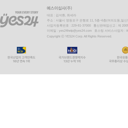
대표 : 김석환, 최세라
주소 : 서울시 영등포구 은행로 11, 5층~6층(여의도동,일신
사업자등록번호 : 229-81-37000 통신판매업신고 : 제 200
이메일 : yes24help@yes24.com 호스팅 서비스사업자 :
Copyright ⓒ YES24 Corp. All Rights Reserved.