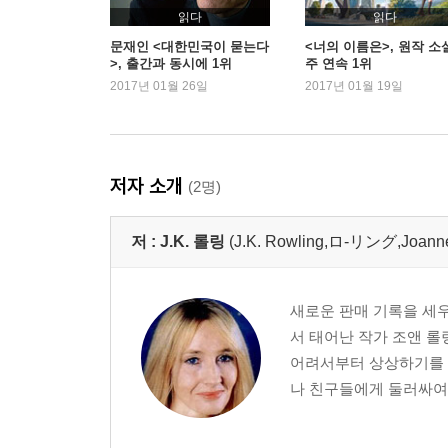
읽다
읽다
문재인 <대한민국이 묻는다
<너의 이름은>, 원작 소설
>, 출간과 동시에 1위
주 연속 1위
2017년 01월 26일
2017년 01월 19일
저자 소개
(2명)
저 :
J.K. 롤링
(J.K. Rowling,ロ-リング,Joan
새로운 판매 기록을 세우
서 태어난 작가 조앤 
어려서부터 상상하기를 
나 친구들에게 둘러싸여 