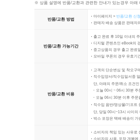
※ 상품 설명에 반품/교환과 관련한 안내가 있는경우 아래 
마이페이지 >
반품/교환 신청
반품/교환 방법
판매자 배송 상품은 판매자와
출고 완료 후 10일 이내의 
디지털 콘텐츠인 eBook의 
반품/교환 가능기간
중고상품의 경우 출고 완료일
모바일 쿠폰의 경우 유효기간(
고객의 단순변심 및 착오구
직수입양서/직수입일서중 일
단, 아래의 주문/취소 조건인
오늘 00시 ~ 06시 30분 
반품/교환 비용
오늘 06시 30분 이후 주문
직수입 음반/영상물/기프트 
단, 당일 00시~13시 사이
박스 포장은 택배 배송이 가
소비자의 책임 있는 사유로 
소비자의 사용, 포장 개봉에 