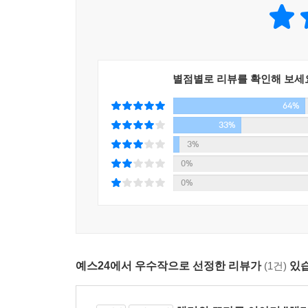
국내에서는 주로 소설을 번역하고 더빙 번역 작가
치밀한 이야기 전개, 놓칠 수 없는 위트와 반전 등으
자, 이제 롤링이 전하는 마지막『해리 포터』 이야기
언론사 리뷰
별점별로 리뷰를 확인해 보세
64%
마치 마법처럼, 머글들이 새로운『해리 포터』 대본
‘긴장감이 끝없이 이어지며 온몸을 전율케 한다’. 바
33%
3%
너무나 황홀한, 마법의, 반전 넘치는 이야기. -타임
0%
0%
『해리 포터와 저주받은 아이』는 근 10년간 영국에서
『해리 포터와 저주받은 아이』는 벌써 400만 부가
예스24에서 우수작으로 선정한 리뷰가
(1건)
있습
새로운『해리 포터』 책이 주는 희열은 그 자체로 
근 10년간 가장 빠른 속도로 팔린 책이자 가장 많이