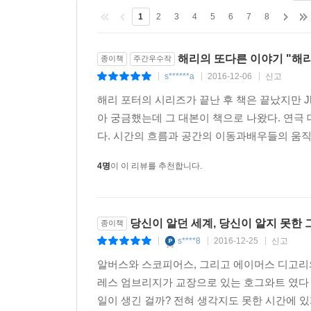
1
2
3
4
5
6
7
8
해리의 또다른 이야기 "해리
종이책
주간우수작
s******a
2016-12-06
신고
|
|
|
해리 포터의 시리즈가 끝난 후 책은 끝났지만 
아 궁금했는데 그 대본이 책으로 나왔다. 연극
다. 시간의 흐름과 공간의 이동과배우들의 움직임
4명
이 이 리뷰를 추천합니다.
당신이 알던 세계, 당신이 알지 못한
종이책
s****8
2016-12-25
신고
|
|
|
알버스와 스코피어스, 그리고 에이머스 디고리의
레스 엄브리지가 교장으로 있는 호그와트 였다
일이 생긴 걸까? 전혀 생각지도 못한 시간에 있