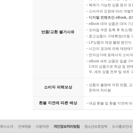
복제가 가능한 상품 등의 포장을 
소비자의 요청에 따라 개별
디지털 컨텐츠인 eBook, 
eBook 대여 상품은 대여 기
모바일 쿠폰 등록 후 취소/환
반품/교환 불가사유
중고상품이 구매확정(자동 
LP상품의 재생 불량 원인이 기
시간의 경과에 의해 재판매가
전자상거래 등에서의 소비자
eBook 세트 상품은 일괄 
1개의 상품으로 취급 및 판매
우, 세트 상품 전부 및 세트
상품의 불량에 의한 반품, 교
소비자 피해보상
준하여 처리됨
환불 지연에 따른 배상
대금 환불 및 환불 지연에 
회사소개
인재채용
이용약관
개인정보처리방침
청소년보호정책
도서홍보안내