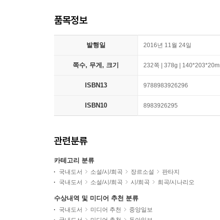
품목정보
발행일
2016년 11월 24일
쪽수, 무게, 크기
232쪽 | 378g | 140*203*20
ISBN13
9788983926296
ISBN10
8983926295
관련분류
카테고리 분류
국내도서
소설/시/희곡
장르소설
판타지
국내도서
소설/시/희곡
시/희곡
희곡/시나리오
수상내역 및 미디어 추천 분류
국내도서
미디어 추천
중앙일보