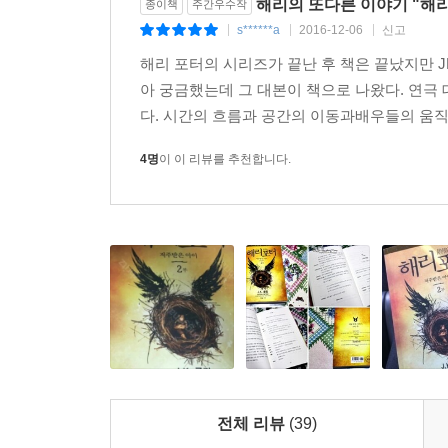
해리의 또다른 이야기 "해리
종이책
주간우수작
s******a
2016-12-06
신고
|
|
|
따뜻하고, 재치 있으며, 대단히 독창적이다.
해리 포터의 시리즈가 끝난 후 책은 끝났지만 
『해리 포터와 저주받은 아이』는 기록을 남기기 시
아 궁금했는데 그 대본이 책으로 나왔다. 연극
다. 시간의 흐름과 공간의 이동과배우들의 움직임
『해리 포터와 저주받은 아이』 책 판매량은 마법을
4명
이 이 리뷰를 추천합니다.
『해리 포터와 저주받은 아이』는 『해리 포터와 죽
『해리 포터와 저주받은 아이』 출시 첫날은 ‘정말 대
『해리 포터와 저주받은 아이』는『해리 포터』 팬 
『해리 포터와 저주받은 아이』는 지금까지 나온
오스트레일리안
전체 리뷰
(39)