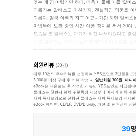
맺는 게 영 어렵기만 하다. 더욱이 둘째 아들 ‘알버
괴롭기는 알버스도 마찬가지. 전설적인 영웅을 아
괴롭다. 결국 아빠와 자꾸 어긋나기만 하던 알버스
마법부에 보관 중인 시간 여행 장치를 써서 20여 
모습을 본 알버스는 자기가 직접 나서야겠다고 결
과연 알버스는 과거로 돌아가 케드릭 디고리를 살려 
누구일까? 알버스와 스코피어스, 그리고 에이머스 
회원리뷰
J.K. 롤링이 팬에게 건네는 놀라운 선물
(39건)
“『해리 포터와 저주받은 아이』는 사람들을 웃고 
매주 10건의 우수리뷰를 선정하여 YES포인트 3만원을 드
3,000원 이상 구매 후 리뷰 작성 시
일반회원 300원, 마니아
eBook은 다운로드 후 작성한 리뷰만 YES포인트 지급됩니
2015년 6월, J.K. 롤링이『해리 포터』 시리
클래스는 첫번째 회차 주문확정 시점부터 마지막 회차 주문
번째 이야기를 연극으로 공연한다는 소식이었다.
사락 독서모임으로 진행된 클래스는 사락 독서모임 게시판
장소는 영국 런던으로 한정되었고, 세계 각지에 있는
eBook 페이백, CD/LP, DVD/Blu-ray, 패션 및 판매금
『해리 포터와 저주받은 아이』의 대본집이 출간된다
출간되었다. 연극을 보러 갈 수 없는 팬들에게 공
39
명
베스트셀러 1위에 오르는 등 해리 포터에 대한 팬들