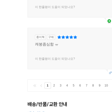
이 한줄평이 도움이 되었나요?
종이책
구매
캐붕좀심함 ㅠ
이 한줄평이 도움이 되었나요?
d*
1
2
3
4
5
6
7
8
9
10
배송/반품/교환 안내