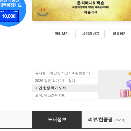
미리보기
사이즈비교
공유하기
뮤지컬 〈휴남동 서점〉X 황보름 작가 북토크
2026 젊은 작가 1위 : 청예
기간 한정 특가 도서
오직, 예스24에서만
해리 포터와 저주받은 아이 2부 (스페셜 리허설 
도서정보
리뷰/한줄평
(39/201)