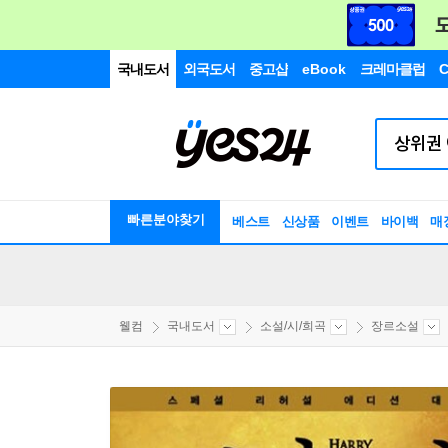
국내도서
외국도서
중고샵
eBook
크레마클럽
C
빠른분야찾기
베스트
신상품
이벤트
바이백
매
웰컴
국내도서
소설/시/희곡
장르소설