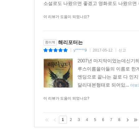
소설로도 나왔으면 좋겠고 영화로도 나왔으면
이 리뷰가 도움이 되었나요?
해리포터는
종이책
y******9
2017-05-12
신고
|
|
|
2007년 마지막이었는데신기
루스이름을아들의 이름로 한게
엔딩으로 끝나는 걸로 다 인
달리대본형태로 되어있...
더보
이 리뷰가 도움이 되었나요?
1
2
3
4
5
6
7
8