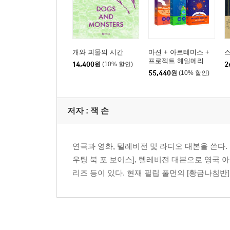
개와 괴물의 시간
마션 + 아르테미스 +
스
프로젝트 헤일메리
14,400
원
(10% 할인)
2
55,440
원
(10% 할인)
저자 : 잭 손
연극과 영화, 텔레비전 및 라디오 대본을 쓴다. 작
우팅 북 포 보이스], 텔레비전 대본으로 영국 아
리즈 등이 있다. 현재 필립 풀먼의 [황금나침반