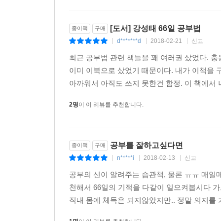
[도서] 강성태 66일 공부법
종이책
구매
d*******d
2018-02-21
신고
|
|
|
최근 공부법 관련 책들을 꽤 여러권 샀었다. 
이미 이북으로 샀었기 때문이다. 내가 이책을 
아까워서 아직도 쓰지 못한건 함정. 이 책에서 
2명
이 이 리뷰를 추천합니다.
공부를 잘하고싶다면
종이책
구매
n*****i
2018-02-13
신고
|
|
|
공부의 신이 알려주는 습관책, 물론 ㅠㅠ 매일
천해서 66일의 기적을 다같이 일으켜봅시다 가
직내 몸에 체득은 되지않았지만.. 정말 의지를 