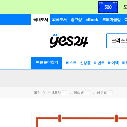
국내도서
외국도서
중고샵
eBook
크레마클럽
C
빠른분야찾기
베스트
신상품
이벤트
바이백
매
웰컴
국내도서
청소년
공부법