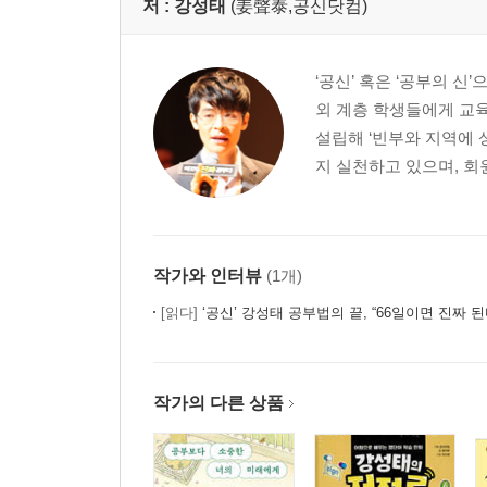
저 :
강성태
(姜聲泰,공신닷컴)
‘공신’ 혹은 ‘공부의 신
외 계층 학생들에게 교육 
설립해 ‘빈부와 지역에
지 실천하고 있으며, 회원
작가와 인터뷰
(1개)
[읽다]
‘공신’ 강성태 공부법의 끝, “66일이면 진짜 된
작가의 다른 상품