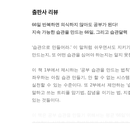
그렇게 판에 박힌, 어쩌면 지루하다 못해 진부한 삶
출판사 리뷰
관을 지배했으며 그랬기에 새로운 사상을 만들었고 
살았다.
66일 반복하면 의식하지 않아도 공부가 된다!
---「법칙4 안 할 수 없게 만들어라」중에서
지속 가능한 습관을 만드는 66일, 그리고 습관달력
습관을 만드는 데 얼마나 걸릴까? 가장 확실한 실
‘습관으로 만들어라.’ 이 말처럼 쉬우면서도 지키
사람들에게 한 가지 행동을 습관으로 만들게 했다. 
만드는지, 또 어떤 습관을 심어야 하는지는 알지 못
하지 않아도 하게 되는 상태(Doging without t
다. 실험 결과 평균 66일이 걸렸다.
이 책 1부에서 제시하는 ‘공부 습관을 만드는 법칙
---「법칙5 66일을 지속하라. 습관이 될 것이다」
좌우하는 아침 습관 만들기, 안 할 수 없는 시스
실천할 수 있는 수준이다. 또 2부에서 제안하는 ‘
50분 공부하고 10분을 쉰다고 했을 때, 앞으로는 4
말하고 쓰는 트리플 암기법, 잡념을 이기는 법, 지
시간을 추가로 더 늘리지 않아도 돼 좋다. 같은 시간
있는 것들이다.
부한 시간은 동일하지만 그 효과는 어마어마하다.
---「45분 공부 10분 휴식 5분 복습」중에서
이 책은 공부 습관을 만들기 위해서는 평균 ‘66일
조언한다. 실제로 많은 학생들에게 실천해 본 결과
어렸을 때부터 글을 많이 읽어 온 사람들은 자기도 