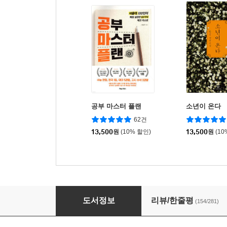
공부 마스터 플랜
소년이 온다
62건
13,500
원
(10% 할인)
13,500
원
(10
강성태 66일 공부법
도서정보
리뷰/한줄평
(154/281)