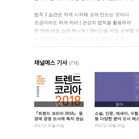
법칙 2 습관은 작게 시작해 크게 만드는 것이다
조금이라도 하게 하라 | 관성의 법칙을 활용하라
한 번에 대표 습관 하나씩 | 18시간을 매일 공부할 
미국 건국의 아버지 벤저민 프랭클린의 비결
법칙 3 아침 습관이 하루 전체를 좌우한다
채널예스 기사
이미 이긴 상태에서 하루를 시작하라 | 참을 일을 만
(7개)
‘주경야독’ 하지 마라 | 아침에 이불이라도 개라 |
저녁형 인간은 어떻게 해야 하는가? | 중요하고 급한
법칙 4 안할 수 없게 만들어라
영어 문장 1049개를 마스터한 방법 | 공부는 능력
읽다
읽다
집중은 하면 좋은 것이 아니라 집중을 안 하면 공부
『트렌드 코리아 2018』 등
소설, 인문, 에세이, 수
경제 경영 도서에 독자 관심
등 다양한 분야 도서 베
집중 못 하는 습관을 길러 주는 학습공간 | 환경이 
증가
셀러 등극
2017년 11월 02일
2017년 10월 26일
왜 집에서 집중이 잘 안 될까? | 토끼는 왜 질 수밖
없애거나 접근 비용을 높이거나 | 나쁜 습관을 없애