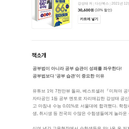
강성태 저
다산북스
2021년 12
|
|
30,600
원
(10% 할인)
카트에 넣기
책소개
공부법이 아니라 공부 습관이 성패를 좌우한다!
공부법보다 ‘공부 습관’이 중요한 이유
유튜브 1억 7천만뷰 돌파, 베스트셀러『미쳐야 공부다
자타공인 1등 공부 멘토로 자리매김한 강성태 공신
고 마침내 수능 0.01%로 서울대에 합격했다. 
생, 취시생 등 전국의 수많은 수험생들에게 놀라운
십여 년간 교육현장에서 수험생들을 만나온 온 저자