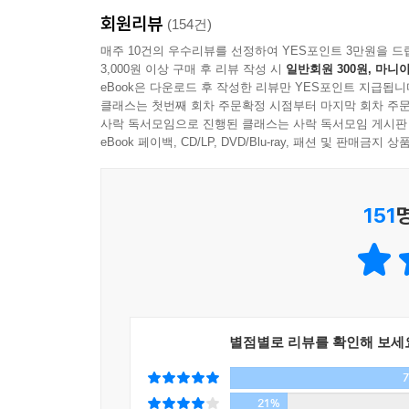
이는 66일 습관달력을 활용할 때 훨씬 효과가 높
탕으로 기존에 나온 지문의 구조를 모두 파악해 놓길
회원리뷰
공부 습관을 몸과 마음에 새길 수 있도록 만들어 준
(154건)
확도가 높아진다.
매주 10건의 우수리뷰를 선정하여 YES포인트 3만원을 드
---「첫 문단만으로 글 전체를 파악하는 속독법」
3,000원 이상 구매 후 리뷰 작성 시
일반회원 300원, 마니아
공신들이 죽어도 지키는 공부습관 33!
eBook은 다운로드 후 작성한 리뷰만 YES포인트 지급됩니
평범한 학생을 공신으로 바꾼 특별한 공부 습관
한 칸 한 칸 계획을 달성할 때마다 사선을 긋거나 
클래스는 첫번째 회차 주문확정 시점부터 마지막 회차 주문
사락 독서모임으로 진행된 클래스는 사락 독서모임 게시판
내 계획표를 보면 그렇게 행복할 수가 없었다. 누가
눈앞의 시험에 급급한 공부만 계속하면 학년이 
eBook 페이백, CD/LP, DVD/Blu-ray, 패션 및 판매금
‘공부할 맛’이다.
근본적인 공부 습관을 잡는 것이 더욱 중요하다.
---「지키려 하기보다 지킬 수 밖에 없도록 만들어라」중에
151
공신들에게는 죽어도 지키는 공부 습관이 있었다. 학
법, 집중을 습관으로 만드는 법 등 자신의 문제점
마인드부터 실전 공부법까지, 공신들이 죽어도 지
않고 누구나 실천 가능한 것이 특징이다.
이 책의 조언을 실천한다면 공부 습관이 서서히 
별점별로 리뷰를 확인해 보세
것이다. 마지막으로 저자는 이러한 공부 습관을 만
기회에 습관을 자신의 것으로 만드는 방법을 안다면 
21%