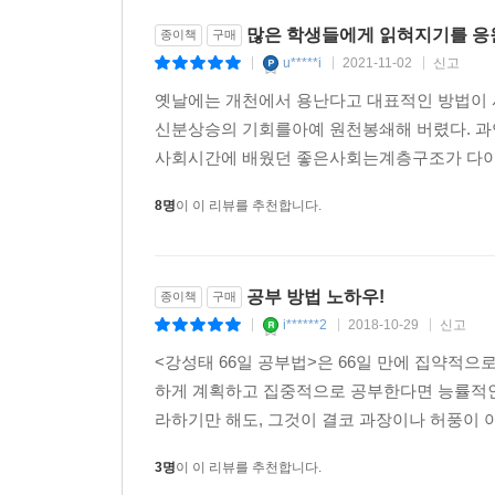
많은 학생들에게 읽혀지기를 응
종이책
구매
u*****i
2021-11-02
신고
|
|
|
옛날에는 개천에서 용난다고 대표적인 방법이
신분상승의 기회를아예 원천봉쇄해 버렸다. 과
사회시간에 배웠던 좋은사회는계층구조가 다이아
8명
이 이 리뷰를 추천합니다.
공부 방법 노하우!
종이책
구매
i******2
2018-10-29
신고
|
|
|
<강성태 66일 공부법>은 66일 만에 집약적으
하게 계획하고 집중적으로 공부한다면 능률적인
라하기만 해도, 그것이 결코 과장이나 허풍이 아니
3명
이 이 리뷰를 추천합니다.