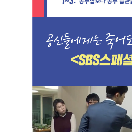
습관 18 집중을 습관으로 만드는 집중력 게임
습관 19 뇌파 내리기로 집중력을 높이고 시작하라
습관 20 공부 안 하고 어떻게 토익 만점을 받았는가
숙면을 취하는 효과적인 방법
습관 21 오늘 자서 내일 일어나라
습관 22 공부할 때 음악을 들어도 되는가?
공부의 신 유튜브 채널 공부 집중 ASMR TOP10
Chapter 5 66일 필기법
습관 23 지금 바로 펜을 들고 쓰면서 공부하라
습관 24 노트 필기는 이렇게 하라
습관 25 볼펜 색만 잘 써도 공부가 잘된다
Chapter 6 66일 계획법
습관 26 우리는 우리의 하루를 너무도 모른다
습관 27 공부 속도를 측정하라
습관 28 지킬 수 있는 주간 계획표 짜는 방법
습관 29 주말과 방학에는 이렇게 공부하라