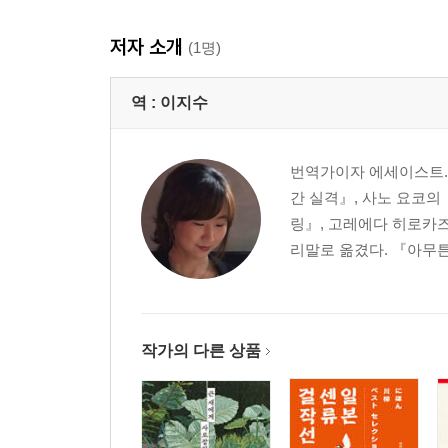
저자 소개
(1명)
역 :
이지수
번역가이자 에세이스트.
간 실격』, 사노 요코의
링』, 고레에다 히로카즈
리말로 옮겼다. 『아무튼,
작가의 다른 상품