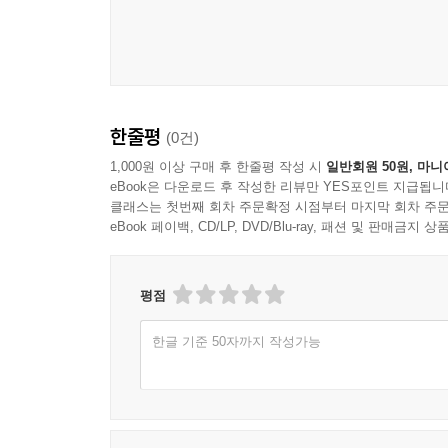
몇 번이나 몇 번이나 다시 읽고 있습니다.
★★★★★ 키득키득 웃고, 그 후 문득 공허함이 찾
외로운 사람과 외롭지 않은 사람에게 추천합니다.
★★★★★ 상냥하고 배려심 많은 구멍 군이 행복했
하지만 그러면 구멍이 없어져 구멍 군이 아니게 되
한줄평
(0건)
-독자서평 중
1,000원 이상 구매 후 한줄평 작성 시
일반회원 50원, 마니
eBook은 다운로드 후 작성한 리뷰만 YES포인트 지급됩니
클래스는 첫번째 회차 주문확정 시점부터 마지막 회차 주문
eBook 페이백, CD/LP, DVD/Blu-ray, 패션 및 판매금
평점
한글 기준 50자까지 작성가능