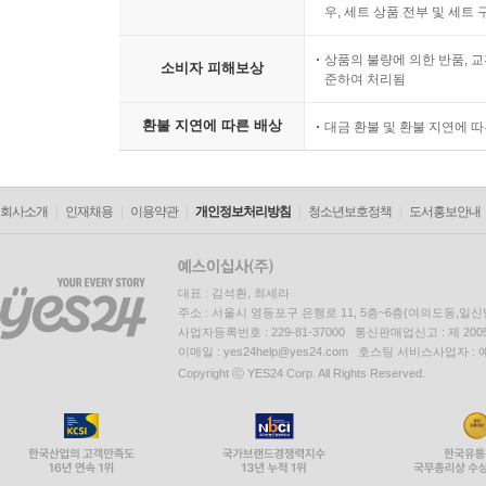
우, 세트 상품 전부 및 세트
상품의 불량에 의한 반품, 교
소비자 피해보상
준하여 처리됨
환불 지연에 따른 배상
대금 환불 및 환불 지연에 
회사소개
인재채용
이용약관
개인정보처리방침
청소년보호정책
도서홍보안내
대표 : 김석환, 최세라
주소 : 서울시 영등포구 은행로 11, 5층~6층(여의도동,일신
사업자등록번호 : 229-81-37000 통신판매업신고 : 제 200
이메일 : yes24help@yes24.com 호스팅 서비스사업자 :
Copyright ⓒ YES24 Corp. All Rights Reserved.