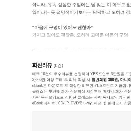
아니라, 유독 심심한 주말에는 날 찾는 이 아무도
일이라는 듯 절망적이기보다는 담담하고 오히려 경
“마음에 구멍이 있어도 괜찮아“
가지고 있어도 괜찮은, 오히려 고마운 마음의 구멍
‘하는 일마다 잘 풀리지 않았다’ ‘무엇을 경험해도 
내면을 쳐다보면 늘 공허하고 마음에 구멍이 뚫려 
회원리뷰
구멍은 메워지지 않았다. 오히려 생활이 안정됨으로
(0건)
이 책의 작가 하미야마 구리니카는 자신의 지난날
매주 10건의 우수리뷰를 선정하여 YES포인트 3만원을 드
3,000원 이상 구매 후 리뷰 작성 시
일반회원 300원, 마니아
않은 길을 걸어왔다고. 그랬기에 구멍 군이라는 공감
eBook은 다운로드 후 작성한 리뷰만 YES포인트 지급됩니
‘마음에 구멍이 있어도 괜찮아’라는 결론에 도달할
클래스는 첫번째 회차 주문확정 시점부터 마지막 회차 주문
사람들은 크든 적든 마음의 구멍을 가지고 살아
사락 독서모임으로 진행된 클래스는 사락 독서모임 게시판
받아들여 나가는 과정이라고도 볼 수 있다. 이 때
eBook 페이백, CD/LP, DVD/Blu-ray, 패션 및 판매금
받을 수 있는 것이다.
★★★★★ 가지고 있어도 괜찮은, 오히려 고마운 