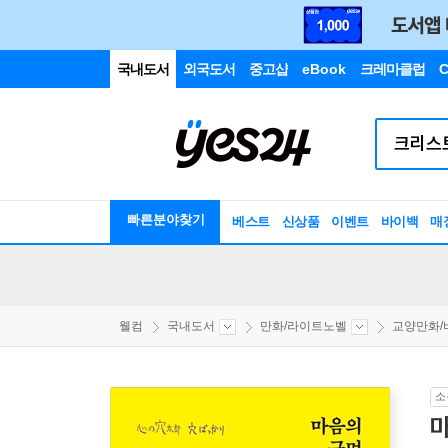
국내도서
외국도서
중고샵
eBook
크레마클럽
C
빠른분야찾기
베스트
신상품
이벤트
바이백
매
웰컴
국내도서
만화/라이트노벨
교양만화/비평
소
마