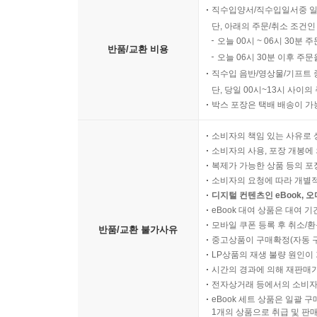
직수입양서/직수입일서중 일
단, 아래의 주문/취소 조건인
오늘 00시 ~ 06시 30분 
반품/교환 비용
오늘 06시 30분 이후 주문
직수입 음반/영상물/기프트 
단, 당일 00시~13시 사이
박스 포장은 택배 배송이 가
소비자의 책임 있는 사유로 
소비자의 사용, 포장 개봉에 
복제가 가능한 상품 등의 포장을 
소비자의 요청에 따라 개별
디지털 컨텐츠인 eBook, 
eBook 대여 상품은 대여 기
모바일 쿠폰 등록 후 취소/환
반품/교환 불가사유
중고상품이 구매확정(자동 
LP상품의 재생 불량 원인이 기
시간의 경과에 의해 재판매가
전자상거래 등에서의 소비자
eBook 세트 상품은 일괄 
1개의 상품으로 취급 및 판매