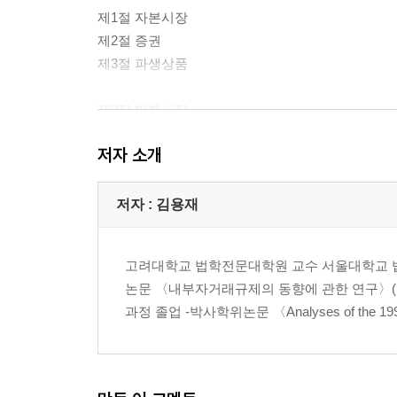
제1절 자본시장
제2절 증권
제3절 파생상품
제3장 발행시장
저자 소개
제1절 상법상의 신주발행(유상증자) 개관
제2절 자본시장법상 발행시장제도
저자 : 김용재
제4장 유통시장
고려대학교 법학전문대학원 교수 서울대학교 법
제1절 유통시장 개관
논문 〈내부자거래규제의 동향에 관한 연구〉(
제2절 금융투자상품시장
과정 졸업 -박사학위논문 〈Analyses of the 1998 Kore
제3절 코넥스시장과 벤처기업육성에 관한 법률
제4절 K-OTC
제5장 금융투자업 행정체계와 관계기관