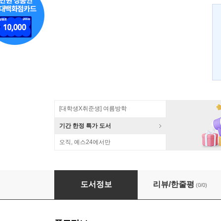
[대학생X취준생] 여름방학
기간 한정 특가 도서
오직, 예스24에서만
자본시장과 법
도서정보
리뷰/한줄평
(0/0)