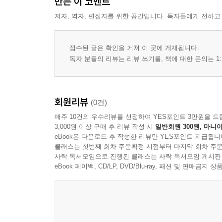
만든 이 코멘트
저자, 역자, 편집자를 위한 공간입니다. 독자들에게 전하고
제1절 금융투자업 행정체계
제2절 금융투자업 관계기관
접수된 글은 확인을 거쳐 이 곳에 게재됩니다.
제6장 투자중개업ㆍ투자매매업 규제
독자 분들의 리뷰는 리뷰 쓰기를, 책에 대한 문의는 1:
제1절 투자중개업
제2절 투자매매업
회원리뷰
(0건)
제3절 투자중개?매매업자의 주의의무
매주 10건의 우수리뷰를 선정하여 YES포인트 3만원을 드
제4절 투자중개업자와 고객 간의 이해상충(1) - 임
3,000원 이상 구매 후 리뷰 작성 시
일반회원 300원, 마니아
제5절 투자중개업자와 고객 간의 이해상충(2) - 과
eBook은 다운로드 후 작성한 리뷰만 YES포인트 지급됩니
클래스는 첫번째 회차 주문확정 시점부터 마지막 회차 주문
제6절 금융투자업자와 고객의 이해상충 예방 - Wrap 
사락 독서모임으로 진행된 클래스는 사락 독서모임 게시판
eBook 페이백, CD/LP, DVD/Blu-ray, 패션 및 판매금
제7장 M&A
제1절 위임장규칙
제2절 합병과 영업양도