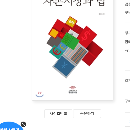
김
첫
정
판
Y
결
구
사이즈비교
공유하기