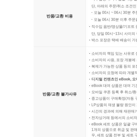
단, 아래의 주문/취소 조건인
오늘 00시 ~ 06시 30분 
반품/교환 비용
오늘 06시 30분 이후 주문
직수입 음반/영상물/기프트 
단, 당일 00시~13시 사이
박스 포장은 택배 배송이 가
소비자의 책임 있는 사유로 
소비자의 사용, 포장 개봉에 
복제가 가능한 상품 등의 포장을 
소비자의 요청에 따라 개별
디지털 컨텐츠인 eBook, 
eBook 대여 상품은 대여 기
모바일 쿠폰 등록 후 취소/환
반품/교환 불가사유
중고상품이 구매확정(자동 
LP상품의 재생 불량 원인이 기
시간의 경과에 의해 재판매가
전자상거래 등에서의 소비자
eBook 세트 상품은 일괄 
1개의 상품으로 취급 및 판매
우, 세트 상품 전부 및 세트