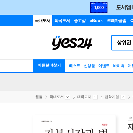
국내도서
외국도서
중고샵
eBook
크레마클럽
C
빠른분야찾기
베스트
신상품
이벤트
바이백
매
웰컴
국내도서
대학교재
법학계열
소