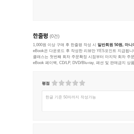
제3절 M&A
제4절 5% Rule
제5절 적대적 M&A에 대한 방어수단
제8장 내부자거래 규제
한줄평
(0건)
1,000원 이상 구매 후 한줄평 작성 시
일반회원 50원, 마니
제1절 서설적 고찰
eBook은 다운로드 후 작성한 리뷰만 YES포인트 지급됩니
제2절 미국에서의 내부자거래 규제
클래스는 첫번째 회차 주문확정 시점부터 마지막 회차 주문
eBook 페이백, CD/LP, DVD/Blu-ray, 패션 및 판매금
제3절 우리나라의 내부자거래 규제
제9장 시세조종행위와 기타 부정거래행위 규제
평점
제1절 시세조종행위 등의 금지
한글 기준 50자까지 작성가능
제2절 부정거래행위 등의 금지
제3절 시장질서 교란행위의 금지
제4절 공매도 규제