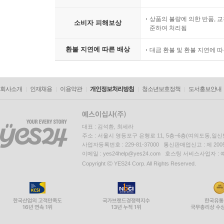
상품의 불량에 의한 반품, 교
소비자 피해보상
준하여 처리됨
환불 지연에 따른 배상
대금 환불 및 환불 지연에 
회사소개
인재채용
이용약관
개인정보처리방침
청소년보호정책
도서홍보안내
대표 : 김석환, 최세라
주소 : 서울시 영등포구 은행로 11, 5층~6층(여의도동,일신
사업자등록번호 : 229-81-37000 통신판매업신고 : 제 200
이메일 : yes24help@yes24.com 호스팅 서비스사업자 :
Copyright ⓒ YES24 Corp. All Rights Reserved.