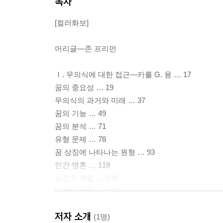
목차
[컬러화보]
머리글―존 프리먼
Ⅰ. 무의식에 대한 접근―카를 G. 융 … 17
꿈의 중요성 … 19
무의식의 과거와 미래 … 37
꿈의 기능 … 49
꿈의 분석 … 71
유형 문제 … 78
꿈 상징에 나타나는 원형 … 93
인간 영혼 … 118
상징의 역할 … 134
단절의 치유 … 147
저자 소개
Ⅱ. 고대 신화와 현대인―조지프 L. 핸더슨 … 153
(1명)