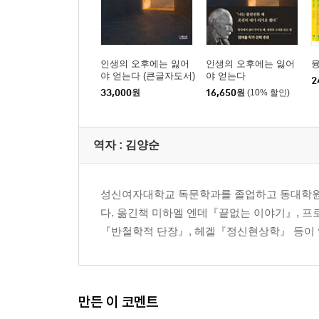
Ⅳ. 미술에 나타나는 상징성―아닐라 야페 … 369
신성한 상징-돌과 동물 … 371
원의 상징 … 385
상징으로서의 현대 회화 … 402
인생의 오후에는 잃어
인생의 오후에는 잃어
융
야 얻는다 (큰글자도서)
야 얻는다
사물에 깃든 영혼 … 408
2
33,000
원
16,650
원
(10% 할인)
현실로부터의 후퇴 … 423
대립물의 합일 … 437
역자 : 김양순
Ⅴ. 개인 분석에 나타나는 상징―욜란데 야코비 … 4
분석의 시작 … 445
첫 번째 꿈 … 451
성신여자대학교 독문학과를 졸업하고 동대학원에
무의식에 대한 공포 … 459
다. 옮긴책 미하엘 엔데『끝없는 이야기』,
성자와 창녀 … 466
『반철학적 단장』, 헤겔『정신현상학』 등이 
분석 발달 과정 … 472
신탁몽 … 476
불합리와의 만남 … 486
만든 이 코멘트
마지막 꿈 … 492