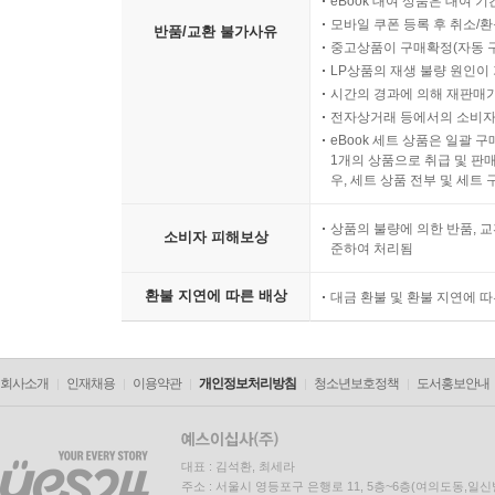
eBook 대여 상품은 대여 기
모바일 쿠폰 등록 후 취소/환
반품/교환 불가사유
중고상품이 구매확정(자동 
LP상품의 재생 불량 원인이 기
시간의 경과에 의해 재판매가
전자상거래 등에서의 소비자
eBook 세트 상품은 일괄 
1개의 상품으로 취급 및 판매
우, 세트 상품 전부 및 세트
상품의 불량에 의한 반품, 교
소비자 피해보상
준하여 처리됨
환불 지연에 따른 배상
대금 환불 및 환불 지연에 
회사소개
인재채용
이용약관
개인정보처리방침
청소년보호정책
도서홍보안내
대표 : 김석환, 최세라
주소 : 서울시 영등포구 은행로 11, 5층~6층(여의도동,일신