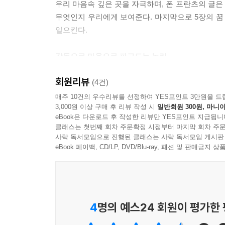
우리 마음속 깊은 곳을 자극하며, 폰 프란츠의 글
무엇인지 우리에게 보여준다. 마지막으로 5장의 
일으킨다.
감동으로 마음으로 파고드는 논리
회원리뷰
머리말에서 프리먼은 융 학파 사람들의 논법을 ‘
(4건)
직선적으로 이론을 전개하지 않는다. 그들은 대상
매주 10건의 우수리뷰를 선정하여 YES포인트 3만원을 드
3,000원 이상 구매 후 리뷰 작성 시
일반회원 300원, 마니아
논법은 서양인에게는 낯설 테지만 동양인에게는 오
eBook은 다운로드 후 작성한 리뷰만 YES포인트 지급됩니
그런데 그의 논법도 동양적이라니, 참으로 흥미롭지
클래스는 첫번째 회차 주문확정 시점부터 마지막 회차 주문
사락 독서모임으로 진행된 클래스는 사락 독서모임 게시판
한때 사람들은 인류 문화를 단순히 시대흐름과 더불
eBook 페이백, CD/LP, DVD/Blu-ray, 패션 및 판매금
그의 사상을 대중은 쉽게 받아들이지 못했다. 그러나
융의 저작은 전 세계에서 널리 읽히게 되었다.
자연과 인간 그 정신 통섭의 길
4
명의 예스24 회원이 평가한