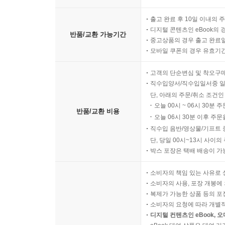
출고 완료 후 10일 이내의 
디지털 콘텐츠인 eBook의 
반품/교환 가능기간
중고상품의 경우 출고 완료일
모바일 쿠폰의 경우 유효기간(
고객의 단순변심 및 착오구
직수입양서/직수입일서중 일
단, 아래의 주문/취소 조건인
오늘 00시 ~ 06시 30분 
반품/교환 비용
오늘 06시 30분 이후 주문
직수입 음반/영상물/기프트 
단, 당일 00시~13시 사이
박스 포장은 택배 배송이 가
소비자의 책임 있는 사유로 
소비자의 사용, 포장 개봉에 
복제가 가능한 상품 등의 포장을 
소비자의 요청에 따라 개별
디지털 컨텐츠인 eBook, 