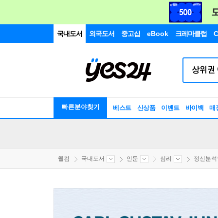
국내도서
외국도서
중고샵
eBook
크레마클럽
C
빠른분야찾기
베스트
신상품
이벤트
바이백
매
웰컴
국내도서
인문
심리
정신분석