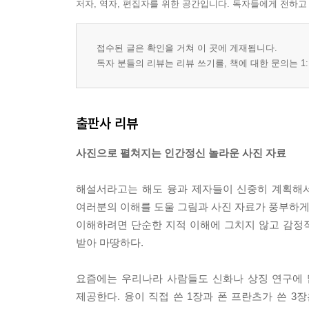
저자, 역자, 편집자를 위한 공간입니다. 독자들에게 전하고
결론―마리 루이제 폰 프란츠 … 501
과학과 무의식 … 503
접수된 글은 확인을 거쳐 이 곳에 게재됩니다.
독자 분들의 리뷰는 리뷰 쓰기를, 책에 대한 문의는 1:
융의 생애와 사상 … 517
1 마음은 또 다른 현실 … 519
2 융의 성격―양면성 … 535
출판사 리뷰
3 융과 프로이트, 유형론 … 547
4 인격의 위기와 통합―개성화 … 566
사진으로 펼쳐지는 인간정신 놀라운 사진 자료
5 자신의 종교?신화 … 586
6 문명 비판과 나치스 이론 … 609
해설서라고는 해도 융과 제자들이 신중히 계획해서
7 융 사상의 특징 … 624
여러분의 이해를 도울 그림과 사진 자료가 풍부하게 
이해하려면 단순한 지적 이해에 그치지 않고 감정적
C.G. 융 연보 … 633
받아 마땅하다.
요즘에는 우리나라 사람들도 신화나 상징 연구에 많
제공한다. 융이 직접 쓴 1장과 폰 프란츠가 쓴 