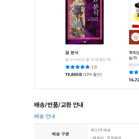
꿈 분석
우리
는가
칼 구스타프 융 저/정명진 역
부글북스
|
1건
19,800
원
(10% 할인)
14,2
배송/반품/교환 안내
배송 안내
예스24 배송
배송 구분
배송비 : 무료배송