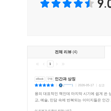
9.
우리나라 사람들도 이제는 과학만능주의?진보주의
던져준다. 단 그의 사상은 기존 문화를 단순히 
두어야 한다. 지금까지 인간이 획득한 과학적 지식
여는 ‘상징’을 발견하는 것, 그것이 융이 추구한 목
『인간과 상징』을 통해서 더 많은 사람이 이러한 
사람을 이끌어가는 리더의 필독서라 할 수 있다. -
전체 리뷰
(4)
1
인간과 상징
eBook
구매
j******1
2026-05-17
신고
|
|
|
융의 대표적인 책인데 마지막 시기에 쉽게 쓴 상
교, 예술, 민담 속에 반복되는 이미지들은 인
이 리뷰가 도움이 되었나요?