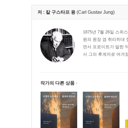
영원한 상징 … 155
영웅과 영웅 창조자 … 162
저 :
칼 구스타프 융
(Carl Gustav Jung)
통과 의례의 원형 … 193
미녀와 야수 … 206
1875년 7월 26일 
오르페우스와 사람의 아들 … 214
원의 원장 겸 취리히대 
초월의 상징 … 228
면서 프로이트가 말한 억
서 그의 후계자로 여겨졌
Ⅲ. 개성화 과정―마리―루이제 폰 프란츠 … 243
마음의 성장 패턴 … 245
무의식과의 첫 만남 … 255
그림자의 자각 … 261
작가의 다른 상품
아니마-마음속 여성 … 277
아니무스-마음속 남성 … 298
자기-전체성의 상징 … 310
자기와 맺는 관계 … 337
자기의 사회적 측면 … 348