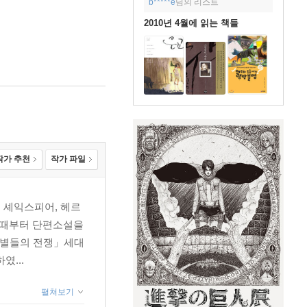
b*****e
님의 리스트
2010년 4월에 읽는 책들
작가 추천
작가 파일
 셰익스피어, 헤르
살 때부터 단편소설을
 「별들의 전쟁」세대
...
펼쳐보기