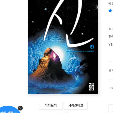
베
정
판
Y
결
구
미리보기
사이즈비교