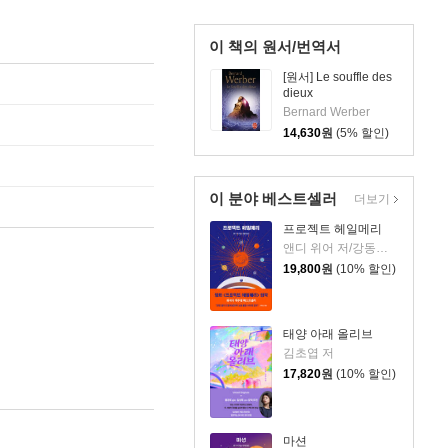
이 책의 원서/번역서
[원서] Le souffle des
dieux
Bernard Werber
14,630
원
(5% 할인)
이 분야 베스트셀러
더보기
프로젝트 헤일메리
앤디 위어 저/강동혁 역
19,800
원
(10% 할인)
태양 아래 올리브
김초엽 저
17,820
원
(10% 할인)
마션