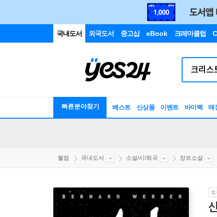
국내도서
외국도서
중고샵
eBook
크레마클럽
C
빠른분야찾기
베스트
신상품
이벤트
바이백
매
웰컴
국내도서
소설/시/희곡
장르소설
소
신