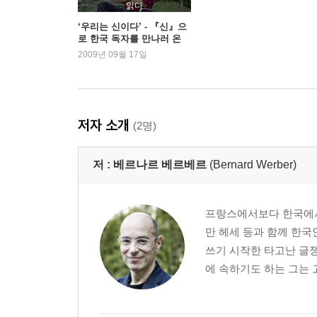
읽다
‘우리는 신이다’ - 『신』으
로 한국 독자를 만나러 온
베르나르 베르베르
2009년 09월 17일
저자 소개
(2명)
저 :
베르나르 베르베르
(Bernard Werber)
프랑스에서보다 한국에서 
만 헤세 등과 함께 한국
쓰기 시작한 타고난 글쟁
에 속하기도 하는 그는 