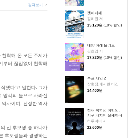
펼쳐보기
펫페페페
짐리원 저
15,120
원
(10% 할인)
태양 아래 올리브
김초엽 저
가 천착해 온 모든 주제가
17,820
원
(10% 할인)
초기부터 끊임없이 천착해
루프 사인 2
장현정,캐서린 비긴즈 저
작됐다'고 말한다. 그가
14,400
원
며 망각의 늪으로 사라진
 역사이며, 진정한 역사
천재 복학생 이방인,
지구 패치에 실패하다
하루너머 저
의 신 후보생 중 하나가
22,600
원
다른 후보생들과 경쟁하는