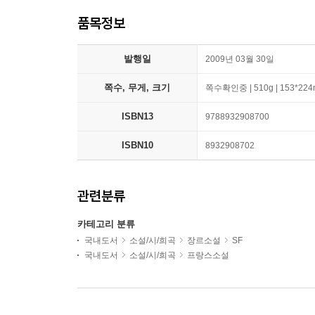
품목정보
발행일
2009년 03월 30일
쪽수, 무게, 크기
쪽수확인중 | 510g | 153*22
ISBN13
9788932908700
ISBN10
8932908702
관련분류
카테고리 분류
국내도서
소설/시/희곡
장르소설
SF
국내도서
소설/시/희곡
프랑스소설