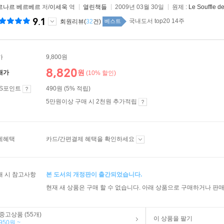
르나르 베르베르
저/
이세욱
역
열린책들
2009년 03월 30일
원제 :
Le Souffle d
9.1
국내도서 top20 14주
회원리뷰(
32
건)
베스트
가
9,800원
8,820
원
매가
(10% 할인)
ES포인트
490원 (5% 적립)
5만원이상 구매 시 2천원 추가적립
제혜택
카드/간편결제 혜택을 확인하세요
매 시 참고사항
본 도서의 개정판이 출간되었습니다.
현재 새 상품은 구매 할 수 없습니다. 아래 상품으로 구매하거나 판매
중고상품 (55개)
이 상품을 팔기
950원 ~