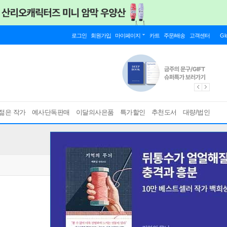
로그인
회원가입
마이페이지
카트
주문/배송
고객센터
Gl
젊은 작가
예사단독판매
이달의사은품
특가할인
추천도서
대량/법인