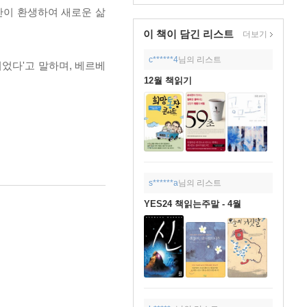
간이 환생하여 새로운 삶
이 책이 담긴
리스트
더보기
c******4
님의 리스트
되었다'고 말하며, 베르베
12월 책읽기
s******a
님의 리스트
YES24 책읽는주말 - 4월