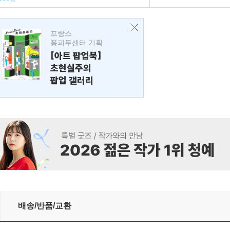
프랑스
퐁피두센터 기획
[아트 팝업북]
초현실주의
팝업 갤러리
배송/반품/교환