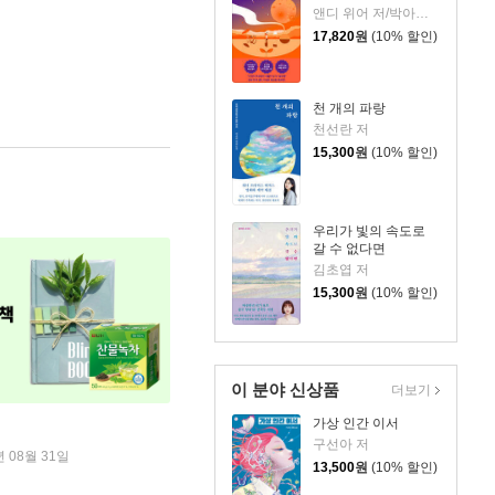
앤디 위어 저/박아람 역
17,820
원
(10% 할인)
천 개의 파랑
천선란 저
15,300
원
(10% 할인)
우리가 빛의 속도로
갈 수 없다면
김초엽 저
15,300
원
(10% 할인)
이 분야 신상품
더보기
가상 인간 이서
구선아 저
년 08월 31일
13,500
원
(10% 할인)