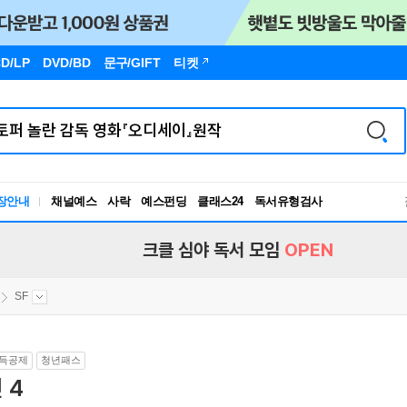
D/LP
DVD/BD
문구
/GIFT
티켓
장안내
채널예스
사락
예스펀딩
클래스24
독서유형검사
RBTI Lab
독서유형검사
크클 심야 독서 모임
OPEN
SF
득공제
청년패스
 4