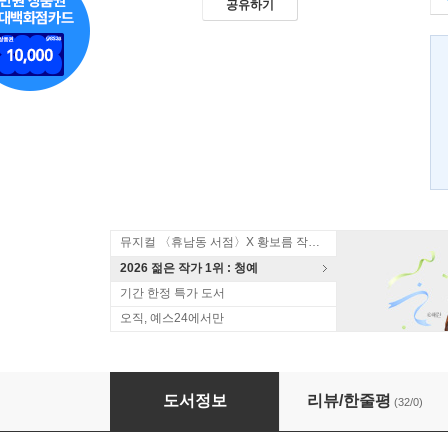
공유하기
뮤지컬 〈휴남동 서점〉X 황보름 작가 북토크
2026 젊은 작가 1위 : 청예
기간 한정 특가 도서
오직, 예스24에서만
신 4
도서정보
리뷰/한줄평
(32/0)