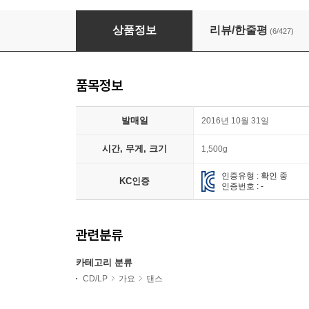
엑소-첸백시 (EXO-CBX) - 미니앨범 1집 : Hey M
상품정보
리뷰/한줄평
(6/427)
품목정보
발매일
2016년 10월 31일
시간, 무게, 크기
1,500g
인증유형 : 확인 중
KC인증
인증번호 : -
관련분류
카테고리 분류
CD/LP
가요
댄스