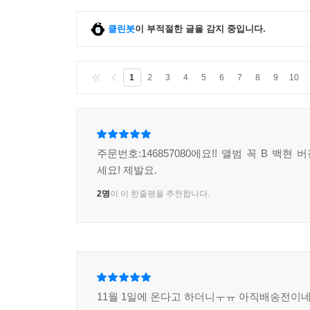
클린봇
이 부적절한 글을 감지 중입니다.
1
2
3
4
5
6
7
8
9
10
주문번호:146857080에요!! 앨범 꼭 B 백현
세요! 제발요.
2명
이 이 한줄평을 추천합니다.
11월 1일에 온다고 하더니ㅜㅠ 아직배송전이