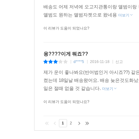
배송도 어제 저녁에 오고지관통이랑 앨범이랑 
앨범도 원하는 앨범자켓으로 왔네용
더보기
이 리뷰가 도움이 되었나요?
응????이게 뭐죠??
d****5
2016-11-18
신고
|
|
|
제가 운이 좋나봐요(반어법인거 아시죠??) 같은 
켰는데 18일날 배송왔어요. 배송 늦은것도화
일은 절때 없을 것 같습니다.
더보기
이 리뷰가 도움이 되었나요?
1
2