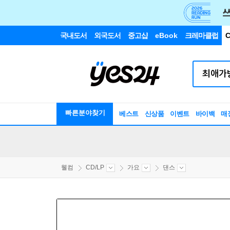
국내도서
외국도서
중고샵
eBook
크레마클럽
C
빠른분야찾기
베스트
신상품
이벤트
바이백
매
웰컴
CD/LP
가요
댄스