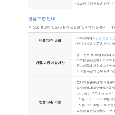
포스터 수량이 많은 경우, 
반품/교환 안내
※ 상품 설명에 반품/교환과 관련한 안내가 있는경우 아래 
마이페이지 >
반품/교환 신청
반품/교환 방법
판매자 배송 상품은 판매자와
출고 완료 후 10일 이내의 
디지털 콘텐츠인 eBook의 
반품/교환 가능기간
중고상품의 경우 출고 완료일
모바일 쿠폰의 경우 유효기간(
고객의 단순변심 및 착오구
직수입양서/직수입일서중 일
단, 아래의 주문/취소 조건인
오늘 00시 ~ 06시 30분 
반품/교환 비용
오늘 06시 30분 이후 주문
직수입 음반/영상물/기프트 