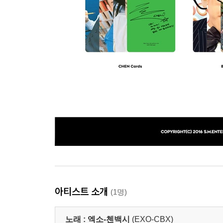
아티스트 소개
(1명)
노래 :
엑소-첸백시
(EXO-CBX)