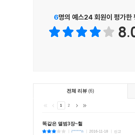
6
명의 예스24 회원이 평가한
8.
전체 리뷰
(6)
1
2
똑같은 앨범3장~헐
i******n
2016-11-18
신고
|
|
|