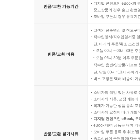
디지털 콘텐츠인 eBook의 
반품/교환 가능기간
중고상품의 경우 출고 완료일
모바일 쿠폰의 경우 유효기간(
고객의 단순변심 및 착오구
직수입양서/직수입일서중 일
단, 아래의 주문/취소 조건인
오늘 00시 ~ 06시 30분 
반품/교환 비용
오늘 06시 30분 이후 주문
직수입 음반/영상물/기프트 
단, 당일 00시~13시 사이
박스 포장은 택배 배송이 가
소비자의 책임 있는 사유로 
소비자의 사용, 포장 개봉에 
복제가 가능한 상품 등의 포장을 
소비자의 요청에 따라 개별
디지털 컨텐츠인 eBook, 
eBook 대여 상품은 대여 기
모바일 쿠폰 등록 후 취소/환
반품/교환 불가사유
중고상품이 구매확정(자동 