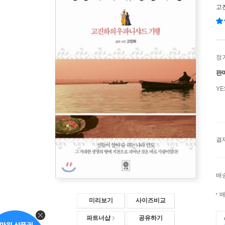
고
정
판
Y
결
배
배
미리보기
사이즈비교
파트너샵
공유하기