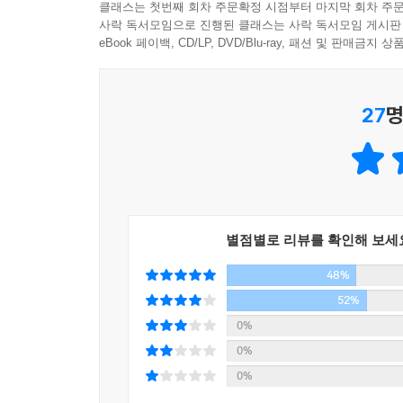
클래스는 첫번째 회차 주문확정 시점부터 마지막 회차 주문
10 백 년 가을을 살아라
독일의 철학자 쇼펜하우어는 “『우파니샤드』는 내
사락 독서모임으로 진행된 클래스는 사락 독서모임 게시판
윤회에 마침표 찍기
읽었다고 한다. 쇼펜하우어뿐만 아니라 예이츠, 
eBook 페이백, CD/LP, DVD/Blu-ray, 패션 및 판매금
연구하고 번역했다. 현재 전 세계 거의 모든 언어로
랄반 호수에서
빨래하는 불가촉천민들
27
명
영성의 시인 고진하가 인도에서 길어올린 열두 가지
윤회의 쳇바퀴를 벗어나는 길
『우파니샤드』를 통해 더욱 깊어진 기독교 영성에 
업(業)의 씨 없는 존재
『신들의 나라, 인간의 땅』은 우파니샤드 철학을
암베드카르와 마하트마 간디
안내서이다. ‘행위의 결과에 집착하지 말라’, ‘범
해탈에 이르는 법을 전한다.
11 태양과 만물 사이에는 사이가 없다
사실 시인이자 목사로 활동하고 있는 작가 고진하의
별점별로 리뷰를 확인해 보세
행위의 결과에 집착하지 말라
개량한복을 입고 스님들의 것과 같은 걸망을 지고
48%
공부하던 그가 인도 땅에 처음으로 발을 디딘 것은 
태양사원을 찾아서
잎사귀며 뿌리를 맛보고 그를 키운 풋풋한 흙냄새도
52%
수리아에 점화된 생명의 원리
심지어는 바람에 흔들리는 나뭇잎에도 성스런 신의 지
0%
행위의 결과에 집착하지 말라
몇 번이고 인도를 찾아 느릿느릿 떠돌며 고대의 지
0%
자비보다 무심이 낫다
그렇게 「우파니샤드 기행」이라 이름붙인 여정 끝에
0%
하느님의 아들임을 자각하는 것이 서로 다르지 않다’