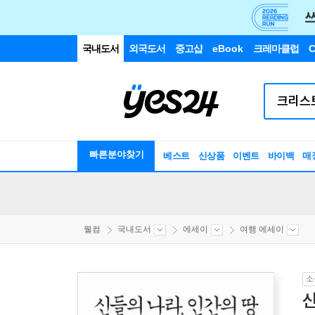
국내도서
외국도서
중고샵
eBook
크레마클럽
C
빠른분야찾기
베스트
신상품
이벤트
바이백
매
웰컴
국내도서
에세이
여행 에세이
소
신