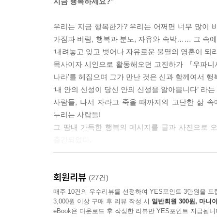
지금 행복하세요?”
8 신의 지혜라는 불로 얽매임을 태우라
우리는 지금 행복한가? 우리는 어쩌면 너무 많이 바
해탈의 행복
가짐과 버림, 행복과 분노, 자유와 속박…… 그 속
‘내려놓고 잊고 벗어나 자유로운 불멸의 영혼이 되라
알몸의 사두
목사이자 시인으로 활동해오던 고진하가 『우파니샤드』
불의 정화의식
나라’를 헤집으며 그가 만난 것은 신과 함께여서 행복
허탈에서 해탈로 가는 여정
‘내 안의 신성이 당신 안의 신성을 알아봅니다’ 라는
신의 지혜라는 불로 모든 얽매임을 태우라
사람들, 나서 자라고 죽을 때까지의 고단한 삶 속
누리는 사람들!
9 신을 팝니다!
그 땀내 가득한 행복의 메시지를 글과 사진으로 
종교의 세속화를 경계함
출간되었다.
비슈누, 가네샤, 칼리 팝니다
◎ 『우파니샤드』란?
신에게 값을 매기지 말라
회원리뷰
(27건)
거룩한 삶에 대한 공경
‘나는 누구인가, 내 삶의 의미는 무엇인가?’라는 인간
매주 10건의 우수리뷰를 선정하여 YES포인트 3만원을 드
가장 위대한 구절
3,000원 이상 구매 후 리뷰 작성 시
일반회원 300원, 마니아
의미 그대로, 스승이 아끼는 제자를 가까이 앉히고 
eBook은 다운로드 후 작성한 리뷰만 YES포인트 지급됩니
동안 계속해서 정비되었기에 현재 전해지는 종만 해도