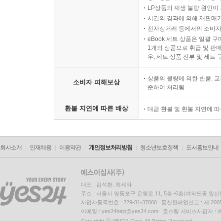
LP상품의 재생 불량 원인이 기
시간의 경과에 의해 재판매가
전자상거래 등에서의 소비자
eBook 세트 상품은 일괄 
1개의 상품으로 취급 및 판매
우, 세트 상품 전부 및 세트
상품의 불량에 의한 반품, 교
소비자 피해보상
준하여 처리됨
환불 지연에 따른 배상
대금 환불 및 환불 지연에 
회사소개
인재채용
이용약관
개인정보처리방침
청소년보호정책
도서홍보안내
대표 : 김석환, 최세라
주소 : 서울시 영등포구 은행로 11, 5층~6층(여의도동,일신
사업자등록번호 : 229-81-37000 통신판매업신고 : 제 200
이메일 : yes24help@yes24.com 호스팅 서비스사업자 :