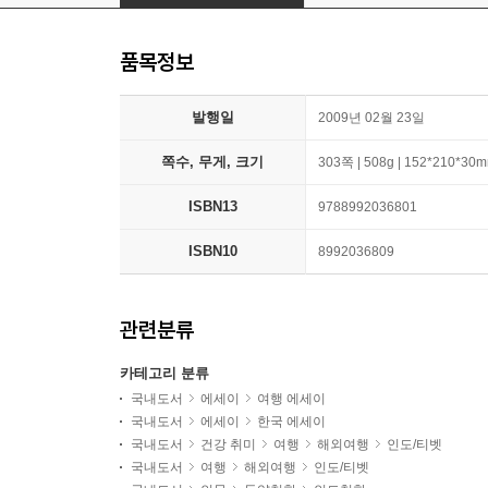
품목정보
발행일
2009년 02월 23일
쪽수, 무게, 크기
303쪽 | 508g | 152*210*30
ISBN13
9788992036801
ISBN10
8992036809
관련분류
카테고리 분류
국내도서
에세이
여행 에세이
국내도서
에세이
한국 에세이
국내도서
건강 취미
여행
해외여행
인도/티벳
국내도서
여행
해외여행
인도/티벳