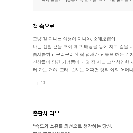
땅에 날개가 닿지 않는 새처럼
독자 분들의 리뷰는 리뷰 쓰기를, 책에 대한 문의는 1:
나뭇잎 접시에 황홀한 음악을 담아
6 꿈을 깨고 신의 사원에 들라
책 속으로
죽음으로부터 불멸로
그냥 길 떠나는 여행이 아니야, 순례巡禮야.
어머니 갠지스 강가에서
나는 신발 끈을 조여 매고 배낭을 등에 지고 길을 
죽음의 왕 야마의 가르침
큼시큼하고 구리구리한 땀 냄새가 진동을 하는 기차를
왜 죽음을 두려워하는가
신상들이 담긴 기념품이나 몇 점 사고 고색창연한 사
불멸의 대양으로 인도하는 돛
러 가는 거야. 그래, 순례는 어쩌면 영적 삶의 어머
--- p.19
7 내버림의 지혜를 가지라
금욕이 주는 황홀
바람 따라 구름 따라
출판사 리뷰
금욕의 황홀을 즐겨라
울면서 온 생을 웃으면서 떠나고 싶은가
“속도와 소유를 최선으로 생각하는 당신,
어둠의 성자, 마더 테레사