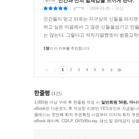
인간과 신의 일체감을 느끼게 한다.
종이책
p****9
2009-03-25
신고
|
|
|
인간들이 믿고 따르는 지구상의 신들을 따지면
하고 싶은 마음에서 그 많은 신들을섬기고 만
는 않는다. 그렇다고 저자가말했듯이 범종교적이지
1명
이 이 리뷰를 추천합니다.
1
2
3
4
5
6
한줄평
(1건)
1,000원 이상 구매 후 한줄평 작성 시
일반회원 50원, 마니
eBook은 다운로드 후 작성한 리뷰만 YES포인트 지급됩니
클래스는 첫번째 회차 주문확정 시점부터 마지막 회차 주문
eBook 페이백, CD/LP, DVD/Blu-ray, 패션 및 판매금