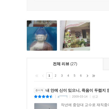
12 모든 굴레로부터 마음을 해방하라
되었고, 기독교 영성에 대한 이해도 더 풍부해졌다고
내 영혼의 광휘를 일깨우는 요가
바람에 흔들리는 나뭇잎에도 성스런 신의 지문이 찍
영성의 꿀을 채집하는 수행자
그 고대의 지혜 속으로 잠수하는 즐거움!
나는 누구인가?
물질적 자아, 불멸의 자아
나의 인도 여행은 그 ‘으뜸의 가르침’ 즉 종교
마음의 요정을 다스리는 기술
돌아다니며 활자와 풍경이 내 안에서 포개질 때 나는 
반딧불이는 폭풍에도 빛을 잃지 않는다
인도 대륙에 주눅 들지 않고 ‘앎’과 ‘모름’ 사이의 
이 책은 그 땀내 나는 발품의 작은 결실이다.
책에 나오는 신들과 주요 용어 해설
-작가의 말 중에서
전체 리뷰
(27)
참고 문헌
작가가 인도를 떠돌며 직접 찍은 100여 컷의 사진
1
2
3
4
5
6
“당신도 신이에요!”라며 달겨드는 아이들, ‘거
사람들 그리고 그 옆으로 운반되어가는 시신들……
내 안에 신이 있으니, 죽음이 두렵지 
종이책
한 종교의 성전을 넘어 전 세계 거의 모든 언어로
a******t
2009-03-14
신고
|
|
|
자각하고 불멸의 존재가 되는 지혜를 길어올렸다.
작년에 중앙대 교수로 재직중이
특유의 느리고 나지막한, 그러나 설득력 있는 어