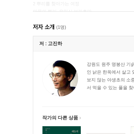
2 뿌리를 찾아가는 여정
만물의 뿌리, 유일신 브라흐만
저자 소개
타고르가 명상하던 숲을 찾아서
(1명)
당신은 붓다의 제자인가
릭샤왈라 카틱과 함께
저 :
고진하
거꾸로 선 나무
존재·지성·무한
강원도 원주 명봉산 기슭
모름을 머금은 아이처럼
인 낡은 한옥에서 살고 
보지 않는 야생초의 소중
3 내 안에 있는 신성의 불꽃
서 먹을 수 있는 풀을 찾
소중한 참자아, 아트만
나마스카!
값없는 것이 귀하다
작가의 다른 상품
숨, 감각의 주인
불멸의 신비