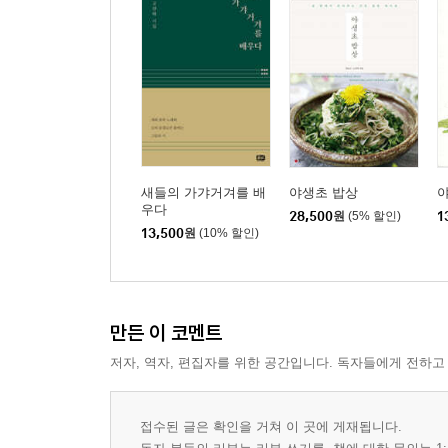
내 영혼은 창조되던 날만큼 젊다
4 이름 붙일 수 없는 큰 물건이 되라
범아일여(梵我一如), 브라흐만과 아트만은 하나
소 숭배는 현재진행형?
가르쳐질 수 없는 것을 배우다
브라흐만과 아트만은 하나
새들의 가갸거겨를 배
야생초 밥상
우다
물속에 녹아 있는 소금처럼
28,500
원
(5% 할인)
1
13,500
원
(10% 할인)
강이라는 이름을 버리고 바다와 하나가 되라
5 나는 춤추는 평화의 시바
세상은 덧없는 환영(MAYA)인가
만든 이 코멘트
저자, 역자, 편집자를 위한 공간입니다. 독자들에게 전하고
신에게 미친 음유시인들
노래하는 노래새
마야의 세상에서
접수된 글은 확인을 거쳐 이 곳에 게재됩니다.