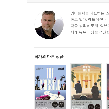
30 선샤인 에이커스
31 빼앗기다
영미문학을 대표하는 스
32 신의 말씀
하고 있다. 에드거·앤
33 배신
각종 상을 비롯해, 일본
34 추적
세계 유수의 상을 석권할
35 새로운 협상
36 시인의 과거
37 결정적 증거
38 함정
작가의 다른 상품
39 폭풍전야
40 변화의 시기
41 기다림
42 혈투
43 마지막 의문
44 시인의 수수께끼
45 진상 조사
46 혼란