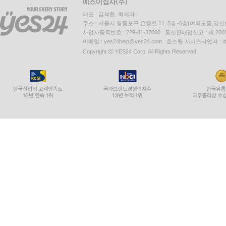
대표 : 김석환, 최세라
주소 : 서울시 영등포구 은행로 11, 5층~6층(여의도동,일신
사업자등록번호 : 229-81-37000 통신판매업신고 : 제 200
이메일 : yes24help@yes24.com 호스팅 서비스사업자 :
Copyright ⓒ YES24 Corp. All Rights Reserved.