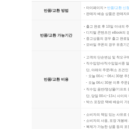
마이페이지 >
반품/교환 신청
반품/교환 방법
판매자 배송 상품은 판매자와
출고 완료 후 10일 이내의 
디지털 콘텐츠인 eBook의 
반품/교환 가능기간
중고상품의 경우 출고 완료일
모바일 쿠폰의 경우 유효기간(
고객의 단순변심 및 착오구
직수입양서/직수입일서중 일
단, 아래의 주문/취소 조건인
오늘 00시 ~ 06시 30분 
반품/교환 비용
오늘 06시 30분 이후 주문
직수입 음반/영상물/기프트 
단, 당일 00시~13시 사이
박스 포장은 택배 배송이 가
소비자의 책임 있는 사유로 
소비자의 사용, 포장 개봉에 
복제가 가능한 상품 등의 포장을 