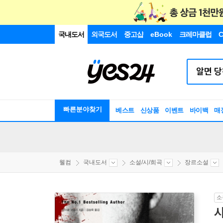
국내도서
외국도서
중고샵
eBook
크레마클럽
C
빠른분야찾기
베스트
신상품
이벤트
바이백
매
웰컴
국내도서
소설/시/희곡
장르소설
소