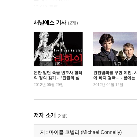
13 아이돌론
14 법집행재단, 워싱턴 D.C.
채널예스 기사
15 공모자
(2개)
16 또 다른 피해자
17 유혹
18 볼티모어 경찰국
19 속임수
20 시인
읽다
읽다
21 콴티코 기지
돈만 알던 속물 변호사 할러
완전범죄를 꾸민 여인, 
의 정의 찾기 -『탄환의 심
에 빠져 결국… - 봄에는
22 프로파일링
판』
록을!
2012년 05월 29일
2012년 04월 12일
23 환상적인 기사
24 그들과의 인터뷰
25 피닉스의 피해자
26 달나라에서 온 자들
저자 소개
(2명)
27 증거 수집
28 계획
저 :
마이클 코넬리
(Michael Connelly)
29 시인의 메시지