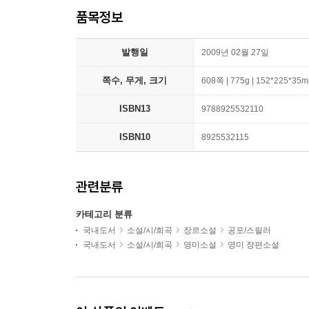
품목정보
발행일
2009년 02월 27일
쪽수, 무게, 크기
608쪽 | 775g | 152*225*35
ISBN13
9788925532110
ISBN10
8925532115
관련분류
카테고리 분류
국내도서
소설/시/희곡
장르소설
공포/스릴러
국내도서
소설/시/희곡
영미소설
영미 장편소설