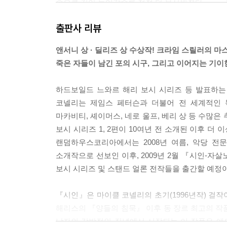
속으로 깊이 들어갈수록 점점 더 무서워졌다… ---
출판사 리뷰
나는 시인이 적은 단어들의 품속으로 금방 되돌아왔다
은 분위기와 속도조절의 대가였다. 분위기는 음울했고
앤서니 상 · 딜리즈 상 수상작! 크라임 스릴러의 
고 있었다. “나는 혼자였다/탄식의 세상에서/내 영
죽은 자들이 남긴 포의 시구, 그리고 이어지는 기
이었다.
계속 시를 읽다 보니 오래지 않아 시인의 감정에 
하드보일드 느와르 해리 보시 시리즈 등 발표하는
서운 기억이 그의 시 속에 그대로 묘사되어 있었다. 
코넬리는 제임스 페터슨과 더불어 전 세계적인 
죽음이 그 유독한 물결 속에 있었다,
마카비티, 셰이머스, 네로 울프, 베리 상 등 수많
그리고 그 심연에는 걸맞은 무덤이 있었다…
보시 시리즈 1, 2편이 10여년 전 소개된 이후 더
랜덤하우스코리아에서는 2008년 여름, 악당 
--- 본문 중에서
소개작으로 선보인 이후, 2009년 2월 『시인-
보시 시리즈 및 스탠드 얼론 전작들을 출간할 예정이
『시인』은 마이클 코넬리의 초기(1996년작) 걸
해리스의 『양들의 침묵』 이후 동 장르 최고의 작품
남자의 강박적인 집념에서 시작되는 이 작품은 에