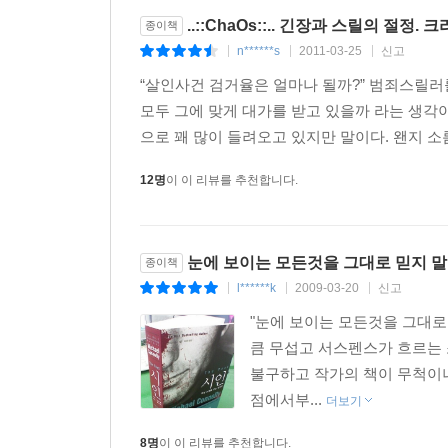
..::ChaOs::.. 긴장과 스릴의 절정
종이책
n******s
2011-03-25
신고
|
|
|
“살인사건 검거율은 얼마나 될까?” 범죄스릴러
모두 그에 맞게 대가를 받고 있을까 라는 생각
으로 꽤 많이 들려오고 있지만 말이다. 왠지 소
12명
이 이 리뷰를 추천합니다.
눈에 보이는 모든것을 그대로 믿지 말
종이책
l******k
2009-03-20
신고
|
|
|
"눈에 보이는 모든것을 그대로 
큼 무섭고 서스펜스가 흐르는 
불구하고 작가의 책이 무척이나
점에서부...
더보기
8명
이 이 리뷰를 추천합니다.