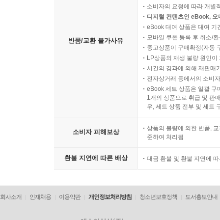
소비자의 요청에 따라 개별
디지털 컨텐츠인 eBook, 
eBook 대여 상품은 대여 기
모바일 쿠폰 등록 후 취소/환
반품/교환 불가사유
중고상품이 구매확정(자동 
LP상품의 재생 불량 원인이 기
시간의 경과에 의해 재판매가
전자상거래 등에서의 소비자
eBook 세트 상품은 일괄 
1개의 상품으로 취급 및 판매
우, 세트 상품 전부 및 세트
상품의 불량에 의한 반품, 교
소비자 피해보상
준하여 처리됨
환불 지연에 따른 배상
대금 환불 및 환불 지연에 
회사소개
인재채용
이용약관
개인정보처리방침
청소년보호정책
도서홍보안내