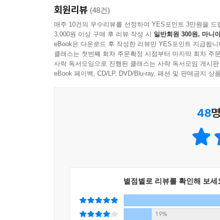
갑작스러운 형의 자살 사건에 강박적으로 몰두한다
회원리뷰
(48건)
증거를 발견한 후 이 사건들을 미국 전역의 연쇄살
매주 10건의 우수리뷰를 선정하여 YES포인트 3만원을 드
직관과 경험으로서 모든 증거와 단서를 연결하여 추리
3,000원 이상 구매 후 리뷰 작성 시
일반회원 300원, 마니아
토대로 사건의 전후맥락을 파악해나가는 잭을 따
eBook은 다운로드 후 작성한 리뷰만 YES포인트 지급됩니
클래스는 첫번째 회차 주문확정 시점부터 마지막 회차 주문
특별하지도 않고 잘나지도 않은, 거기에 약점과 결
사락 독서모임으로 진행된 클래스는 사락 독서모임 게시판
eBook 페이백, CD/LP, DVD/Blu-ray, 패션 및 판매금
이 작품의 전체적인 분위기를 형성하는 포의 시는
덩어리이자 상처투성이인 잭의 마음을 표현하는 역
왔는데 이 작품에서 코넬리는 가장 독특하고도 세련
48
명
또한 형의 살인범을 쫓는 잭이 미국 전역을 돌아
구조물을 연상시킬 정도로 유기적으로 얽혀 있어 
마지막에 가서 무릎을 칠 정도.
「로스앤젤레스 타임스「의 사회부 기자이자 퓰리처
살려주는 데 크게 한몫했다.
별점별로 리뷰를 확인해 보세
2003년 스티븐 킹은 『시인』을 두고 “나는 고전
작품마다 자신의 가치를 증명해내는 크라임 스릴러의
19%