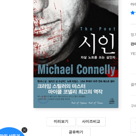
마
정
판
Y
결
구
미리보기
사이즈비교
공유하기