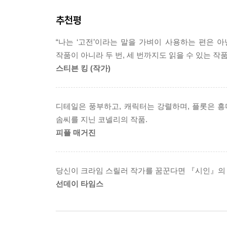
살인자의 다층적인 심리를 다룬 크라임 스릴러다.
추천평
죽은 자들이 남기는 어둠의 시인 포의 시구, 마지
인간만이 느낄 수 있는 가장 내밀하고 심리적인 공
“나는 ‘고전’이라는 말을 가벼이 사용하는 편은 
작품이 아니라 두 번, 세 번까지도 읽을 수 있는 작품
어느 날 에드가 앨런 포의 시를 남기고 형은 자살했
스티븐 킹 (작가)
소름이 돋는 듯한 완벽한 이야기 구조, 진정한 스토
신문사 사회부 소속이자 살인사건 기획기사 전문기
디테일은 풍부하고, 캐릭터는 강렬하며, 플롯은 흥
잭은 슬픔에 잠긴 가족들의 비난에도 불구하고 경찰
솜씨를 지닌 코넬리의 작품.
마지막으로 남긴 유서의 문구가 에드가 앨런 
피플 매거진
연쇄살인범의 소행이 아닐지 의심하기 시작한다. 
성범죄 살인사건 담당 경찰관의 스트레스성 자살―을
당신이 크라임 스릴러 작가를 꿈꾼다면 『시인』의 
살인사건 기획기사 전문기자인 주인공, 희대의 엽기
선데이 타임스
범인에 대한 프로파일링을 거듭하는 FBI…. 믿
주인공 잭의 말할 수 없는 죄책감과 에드가 앨런 
어릴 적 목숨을 잃은 누나에 대한 죄책감과 이