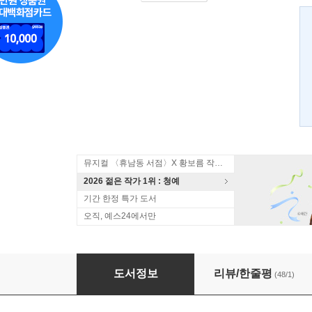
뮤지컬 〈휴남동 서점〉X 황보름 작가 북토크
2026 젊은 작가 1위 : 청예
기간 한정 특가 도서
오직, 예스24에서만
시인
도서정보
리뷰/한줄평
(48/1)