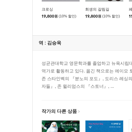
47 한 조각의 의심
크로싱
회생의 갈림길
48 뒤늦은 추리
19,800
원
(10% 할인)
19,800
원
(10% 할인)
1
49 일촉즉발
50 의심과 후회
51 사라진 가면
52 영원한 망령
역 :
김승욱
53 죽음의 사내
성균관대학교 영문학과를 졸업하고 뉴욕시립대학
역가로 활동하고 있다. 옮긴 책으로는 에이모 
존 스타인벡의 『분노의 포도』, 도리스 레싱
자들』, 존 윌리엄스의 『스토너』, ...
작가의 다른 상품