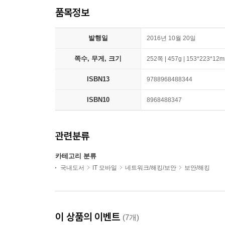
품목정보
발행일
2016년 10월 20일
쪽수, 무게, 크기
252쪽 | 457g | 153*223*12
ISBN13
9788968488344
ISBN10
8968488347
관련분류
카테고리 분류
국내도서
IT 모바일
네트워크/해킹/보안
보안/해킹
이 상품의 이벤트
(7개)