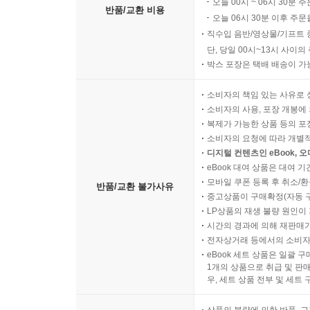
오늘 00시 ~ 06시 30분 
반품/교환 비용
오늘 06시 30분 이후 주문
직수입 음반/영상물/기프트 
단, 당일 00시~13시 사이
박스 포장은 택배 배송이 가
소비자의 책임 있는 사유로 
소비자의 사용, 포장 개봉에 
복제가 가능한 상품 등의 포장을 
소비자의 요청에 따라 개별
디지털 컨텐츠인 eBook, 
eBook 대여 상품은 대여 기
모바일 쿠폰 등록 후 취소/환
반품/교환 불가사유
중고상품이 구매확정(자동 
LP상품의 재생 불량 원인이 기
시간의 경과에 의해 재판매가
전자상거래 등에서의 소비자
eBook 세트 상품은 일괄 
1개의 상품으로 취급 및 판매
우, 세트 상품 전부 및 세트