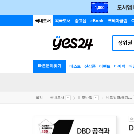
국내도서
외국도서
중고샵
eBook
크레마클럽
C
빠른분야찾기
베스트
신상품
이벤트
바이백
매
웰컴
국내도서
IT 모바일
네트워크/해킹/...
소