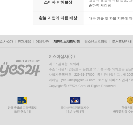
상품의 불량에 의한 반품, 교
소비자 피해보상
준하여 처리됨
환불 지연에 따른 배상
대금 환불 및 환불 지연에 
회사소개
인재채용
이용약관
개인정보처리방침
청소년보호정책
도서홍보안내
대표 : 김석환, 최세라
주소 : 서울시 영등포구 은행로 11, 5층~6층(여의도동,일신
사업자등록번호 : 229-81-37000 통신판매업신고 : 제 200
이메일 : yes24help@yes24.com 호스팅 서비스사업자 :
Copyright ⓒ YES24 Corp. All Rights Reserved.