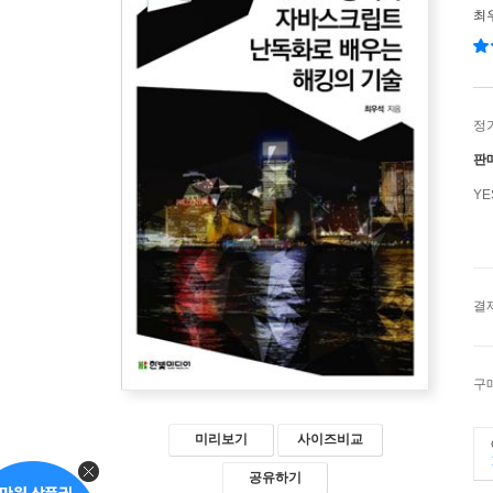
최
정
판
Y
결
구
미리보기
사이즈비교
공유하기