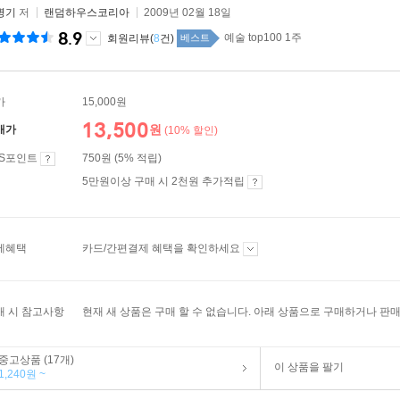
병기
저
랜덤하우스코리아
2009년 02월 18일
8.9
예술 top100 1주
회원리뷰(
8
건)
베스트
가
15,000원
13,500
원
매가
(10% 할인)
ES포인트
750원 (5% 적립)
5만원이상 구매 시 2천원 추가적립
제혜택
카드/간편결제 혜택을 확인하세요
매 시 참고사항
현재 새 상품은 구매 할 수 없습니다. 아래 상품으로 구매하거나 판매
중고상품 (17개)
이 상품을 팔기
1,240원 ~