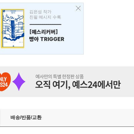
김은성 작가
친필 메시지 수록
---------------
[예스리커버]
빵야 TRIGGER
배송/반품/교환