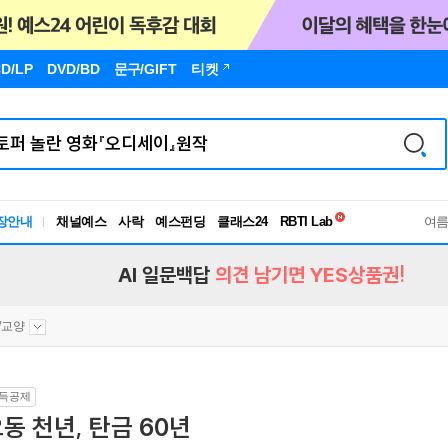
D/LP
DVD/BD
문구
/GIFT
티켓
독서유형검사
장안내
채널예스
사락
예스펀딩
클래스24
RBTI Lab
여
독서유형검사
AI 일문백답
의견 남기면 YES상품권!
/교양
득공제
동 천년, 탄금 60년