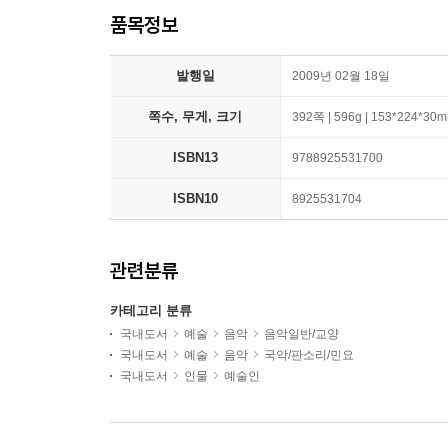
품목정보
발행일
2009년 02월 18일
쪽수, 무게, 크기
392쪽 | 596g | 153*224*30
ISBN13
9788925531700
ISBN10
8925531704
관련분류
카테고리 분류
국내도서
예술
음악
음악일반/교양
국내도서
예술
음악
국악/판소리/민요
국내도서
인물
예술인