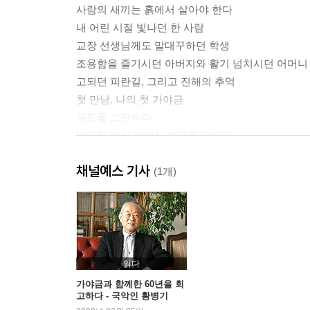
사람의 새끼는 흙에서 살아야 한다
내 어린 시절 빛나던 한 사람
교장 선생님께도 말대꾸하던 학생
조용함을 즐기시던 아버지와 활기 넘치시던 어머니
고되던 피란길, 그리고 진해의 추억
첫 만남, 나의 첫 가야금
유도를 그만두다
반대와 천시 속에서 법금을 만나다
내 음악의 고향, 국립국악원
채널예스 기사
생애 단 한 번의 가르침
(1개)
허튼 가락, 산조를 만나다
입으로 전해주고 마음으로 받는 음악수업
풍류를 즐기던 괴짜 아저씨 정대권
천생 법관이냐, 타고난 음악가냐
축음기와 잇자국
읽다
달콤한 소리에 현혹되지 말라
가야금과 함께한 60년을 회
고하다 - 국악인 황병기
음악적 지평을 넓혀준 만남들