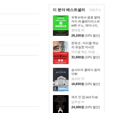
이 분야 베스트셀러
더보기
유튜브에서 음원 발매
까지 AI 플레이리스트
with 수노, 제미나이,
리퍼, 캔바, 캡컷, 스포
문태영 저
티파이
26,100
원
(10% 할인)
문워크 : 마이클 잭슨
의 유일한 자서전
마이클 잭슨 저/공경희 역
31,500
원
(10% 할인)
송사비의 클래식 음악
야화
송사비 저
16,650
원
(10% 할인)
재즈 잇 업 jazz it up
남무성 저
24,300
원
(10% 할인)