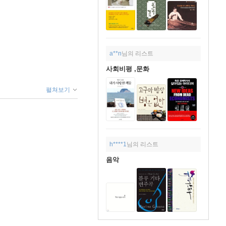
a**n
님의 리스트
사회비평 ,문화
펼쳐보기
h****1
님의 리스트
음악