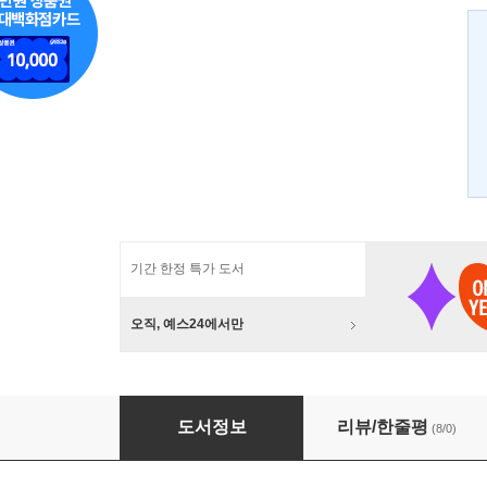
기간 한정 특가 도서
오직, 예스24에서만
오동 천년, 탄금 60년
도서정보
리뷰/한줄평
(8/0)