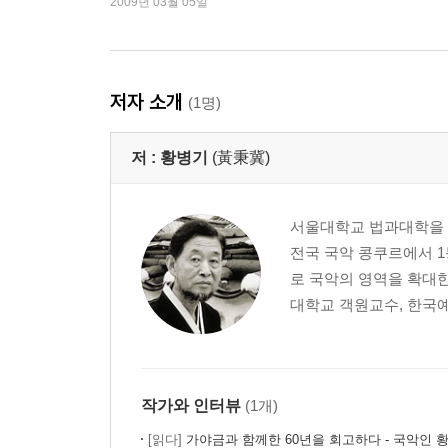
2009년 03월 05일
해학과 파격의 산조 스승 심상건
아름다운 손을 가진 희한한 남자
국악계의 주목받는 신인으로 우뚝 서다
어느 여학생의 운명 같던 예언
저자 소개
(1명)
가야금 끼고 짚신 끌고 다니는 괴짜 법대생
저 :
황병기
(黃秉冀)
제2장 청년기 (1958~1972)
가야금을 한다는 건 중요하고도 보배로운 일
동네에서는 제가 피아노과 다니는 줄 알아요
서울대학교 법과대학을 
국악계의 거목으로 성장한 첫 제자들
전국 국악 콩쿠르에서 1
한국의 소리에 매혹당한 이방인들
로 국악의 영역을 확대
새로운 시도
대학교 객원교수, 한국예
다양한 음악 공부로 한계와 틀을 깨다
'억지 봉잡이'와 가야금 소리의 절묘한 조화
전통가곡과 오선보
목소리 좋은 청년에게 반해 만든 ‘숲’
작가와 인터뷰
(1개)
‘가을’과 ‘석류집’
[읽다]
가야금과 함께한 60년을 회고하다 - 국악인 