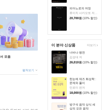
피아노로의 여정
류이치 사카모토 저/황국영 역
20,700
원
(10% 할인)
이 분야 신상품
더보기
너바나 평전
도서 모음
김성대 저
26,010
원
(10% 할인)
펼쳐보기
한눈에 재즈 화성학 :
문제와 풀이
민로미 편저
18,000
원
(10% 할인)
방구석 음악 상식 세
상의 모든 음악