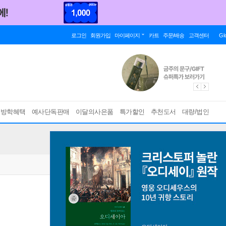
로그인
회원가입
마이페이지
카트
주문/배송
고객센터
Gl
름방학혜택
예사단독판매
이달의사은품
특가할인
추천도서
대량/법인