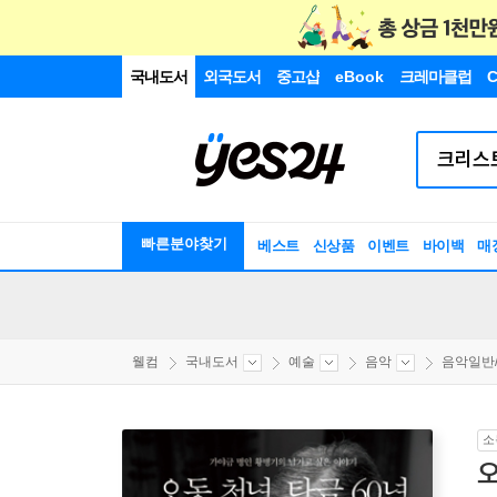
국내도서
외국도서
중고샵
eBook
크레마클럽
C
빠른분야찾기
베스트
신상품
이벤트
바이백
매
웰컴
국내도서
예술
음악
음악일반
소
오