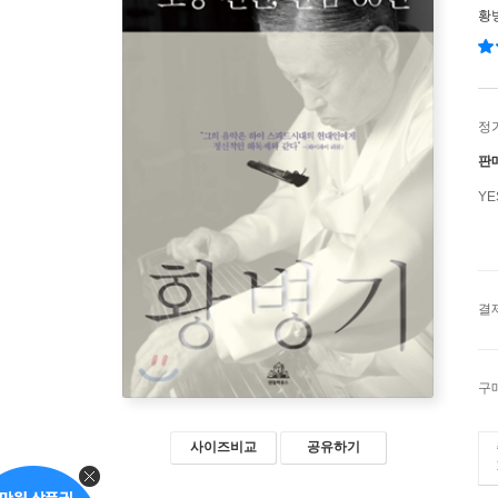
황
정
판
Y
결
구
사이즈비교
공유하기