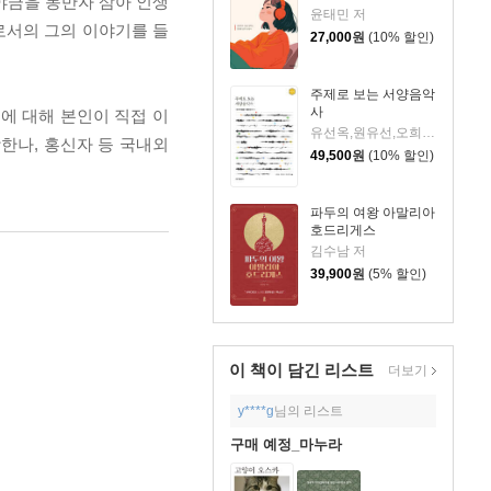
가야금을 동반자 삼아 인생
윤태민 저
로서의 그의 이야기를 들
27,000
원
(10% 할인)
주제로 보는 서양음악
사
에 대해 본인이 직접 이
유선옥,원유선,오희숙 저
한나, 홍신자 등 국내외
49,500
원
(10% 할인)
파두의 여왕 아말리아
호드리게스
김수남 저
39,900
원
(5% 할인)
이 책이 담긴
리스트
더보기
y****g
님의 리스트
구매 예정_마누라