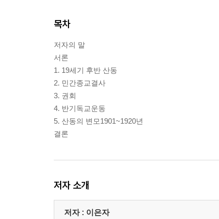
목차
저자의 말
서론
1. 19세기 후반 산동
2. 민간종교결사
3. 권회
4. 반기독교운동
5. 산동의 변모1901~1920년
결론
저자 소개
저자 : 이은자