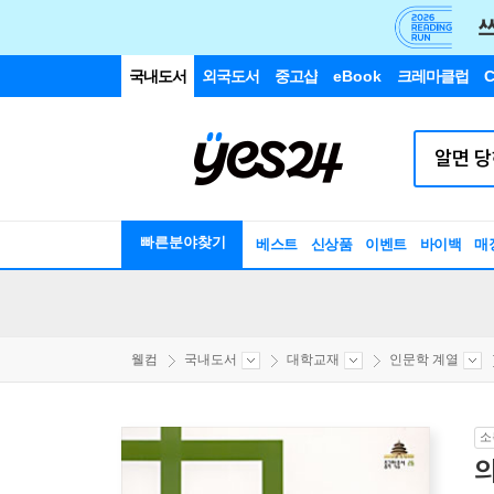
국내도서
외국도서
중고샵
eBook
크레마클럽
C
빠른분야찾기
베스트
신상품
이벤트
바이백
매
웰컴
국내도서
대학교재
인문학 계열
소