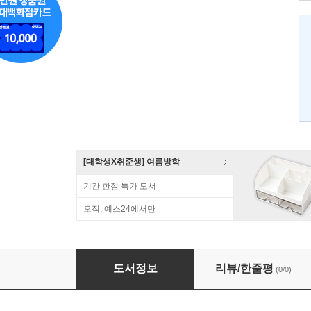
[대학생X취준생] 여름방학
기간 한정 특가 도서
오직, 예스24에서만
의화단운동 전후의 산동
도서정보
리뷰/한줄평
(0/0)