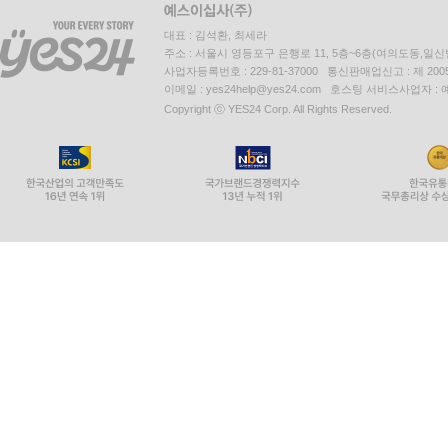
대표 : 김석환, 최세라
주소 : 서울시 영등포구 은행로 11, 5층~6층(여의도동,일신
사업자등록번호 : 229-81-37000 통신판매업신고 : 제 200
이메일 : yes24help@yes24.com 호스팅 서비스사업자 :
Copyright ⓒ YES24 Corp. All Rights Reserved.