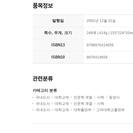
품목정보
발행일
2002년 12월 31일
쪽수, 무게, 크기
248쪽 | 414g | 153*224*20
ISBN13
9788976414656
ISBN10
8976414659
관련분류
카테고리 분류
국내도서
대학교재
인문학 계열
사학
동양사
국내도서
대학교재
인문학 계열
사학
국내도서
대학교재
대학출판부
고려대학교출판부