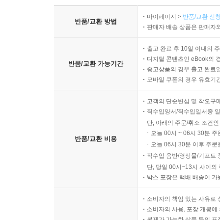
마이페이지 >
반품/교환 신청
반품/교환 방법
판매자 배송 상품은 판매자와
출고 완료 후 10일 이내의 
디지털 콘텐츠인 eBook의 
반품/교환 가능기간
중고상품의 경우 출고 완료일
모바일 쿠폰의 경우 유효기간(
고객의 단순변심 및 착오구
직수입양서/직수입일서중 일
단, 아래의 주문/취소 조건인
오늘 00시 ~ 06시 30분 
반품/교환 비용
오늘 06시 30분 이후 주문
직수입 음반/영상물/기프트 
단, 당일 00시~13시 사이
박스 포장은 택배 배송이 가
소비자의 책임 있는 사유로 
소비자의 사용, 포장 개봉에 
복제가 가능한 상품 등의 포장을 