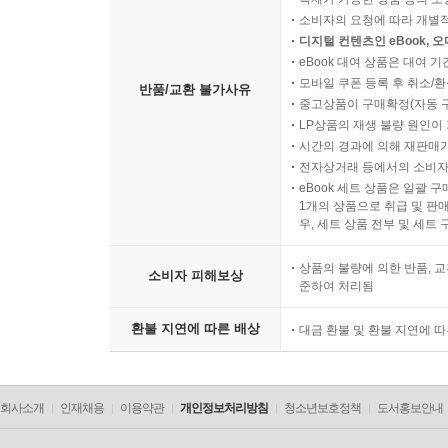
소비자의 요청에 따라 개별
디지털 컨텐츠인 eBook, 
eBook 대여 상품은 대여 기
모바일 쿠폰 등록 후 취소/환
반품/교환 불가사유
중고상품이 구매확정(자동 
LP상품의 재생 불량 원인이 기
시간의 경과에 의해 재판매가
전자상거래 등에서의 소비자
eBook 세트 상품은 일괄 
1개의 상품으로 취급 및 판매
우, 세트 상품 전부 및 세트
상품의 불량에 의한 반품, 교
소비자 피해보상
준하여 처리됨
환불 지연에 따른 배상
대금 환불 및 환불 지연에 
회사소개
인재채용
이용약관
개인정보처리방침
청소년보호정책
도서홍보안내