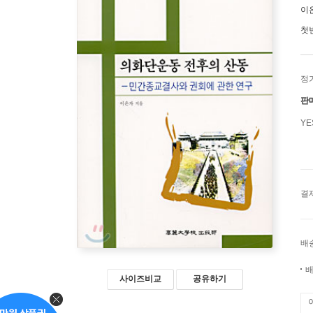
이
첫
정
판
Y
결
배
배
사이즈비교
공유하기