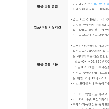
마이페이지 >
반품/교환 신청
반품/교환 방법
판매자 배송 상품은 판매자와
출고 완료 후 10일 이내의 
디지털 콘텐츠인 eBook의 
반품/교환 가능기간
중고상품의 경우 출고 완료일
모바일 쿠폰의 경우 유효기간(
고객의 단순변심 및 착오구
직수입양서/직수입일서중 일
단, 아래의 주문/취소 조건인
오늘 00시 ~ 06시 30분 
반품/교환 비용
오늘 06시 30분 이후 주문
직수입 음반/영상물/기프트 
단, 당일 00시~13시 사이
박스 포장은 택배 배송이 가
소비자의 책임 있는 사유로 
소비자의 사용, 포장 개봉에 
복제가 가능한 상품 등의 포장을 