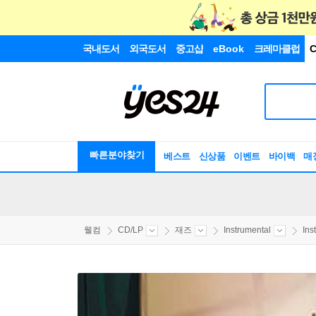
국내도서
외국도서
중고샵
eBook
크레마클럽
C
빠른분야찾기
베스트
신상품
이벤트
바이백
매
웰컴
CD/LP
재즈
Instrumental
Ins