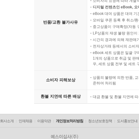
소비자의 요청에 따라 개별
디지털 컨텐츠인 eBook, 
eBook 대여 상품은 대여 기
모바일 쿠폰 등록 후 취소/환
반품/교환 불가사유
중고상품이 구매확정(자동 
LP상품의 재생 불량 원인이 기
시간의 경과에 의해 재판매가
전자상거래 등에서의 소비자
eBook 세트 상품은 일괄 
1개의 상품으로 취급 및 판매
우, 세트 상품 전부 및 세트
상품의 불량에 의한 반품, 교
소비자 피해보상
준하여 처리됨
환불 지연에 따른 배상
대금 환불 및 환불 지연에 
회사소개
인재채용
이용약관
개인정보처리방침
청소년보호정책
도서홍보안내