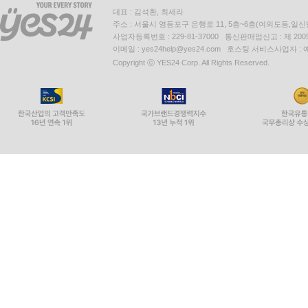
대표 : 김석환, 최세라
주소 : 서울시 영등포구 은행로 11, 5층~6층(여의도동,일신
사업자등록번호 : 229-81-37000 통신판매업신고 : 제 200
이메일 : yes24help@yes24.com 호스팅 서비스사업자 :
Copyright ⓒ YES24 Corp. All Rights Reserved.