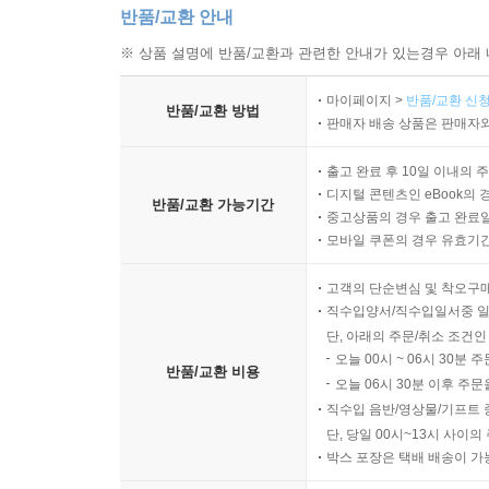
반품/교환 안내
※ 상품 설명에 반품/교환과 관련한 안내가 있는경우 아래 
마이페이지 >
반품/교환 신청
반품/교환 방법
판매자 배송 상품은 판매자와
출고 완료 후 10일 이내의 
디지털 콘텐츠인 eBook의 
반품/교환 가능기간
중고상품의 경우 출고 완료일
모바일 쿠폰의 경우 유효기간(
고객의 단순변심 및 착오구
직수입양서/직수입일서중 일
단, 아래의 주문/취소 조건인
오늘 00시 ~ 06시 30분 
반품/교환 비용
오늘 06시 30분 이후 주문
직수입 음반/영상물/기프트 
단, 당일 00시~13시 사이
박스 포장은 택배 배송이 가