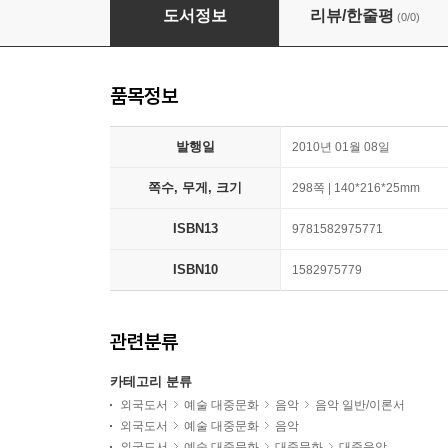
Writing Better Lyrics
도서정보
리뷰/한줄평
(0/0)
품목정보
발행일
2010년 01월 08일
쪽수, 무게, 크기
298쪽 | 140*216*25mm
ISBN13
9781582975771
ISBN10
1582975779
관련분류
카테고리 분류
외국도서
예술 대중문화
음악
음악 일반/이론서
외국도서
예술 대중문화
음악
외국도서
예술 대중문화
대중문화
대중음악