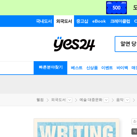
국내도서
외국도서
중고샵
eBook
크레마클럽
C
빠른분야찾기
베스트
신상품
이벤트
바이백
매
웰컴
외국도서
예술 대중문화
음악
소
직