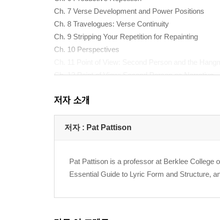
Ch. 7 Verse Development and Power Positions
Ch. 8 Travelogues: Verse Continuity
Ch. 9 Stripping Your Repetition for Repainting
Ch. 10 Perspectives
Ch. 11 Point of View: Second Person and the Han
Ch. 12 Point of View: Second Person as Narrative
Ch. 13 Dialogue and Point of View
저자 소개
Ch. 14 Meter: Something in Common
Ch. 15 Spotlighting With Common Meter
Ch. 16 Meter: Two by Two
저자 : Pat Pattison
Ch. 17 Managing Couplets
Ch. 18 Prosody: Structure as Film Score
Pat Pattison is a professor at Berklee College 
Ch. 19 Understanding Motion
Essential Guide to Lyric Form and Structure, a
Ch. 20 Form Follows Function: Building the Perfect
Ch. 21 The Great Balancing Act: Courting Danger o
Ch. 22 Song Forms: (Im) Potent Packages
Ch. 23 Song Forms: (Im) Potent Packages II