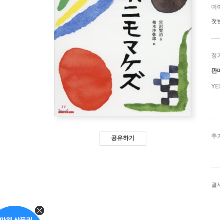
미
첫
정
판
Y
추
공유하기
결