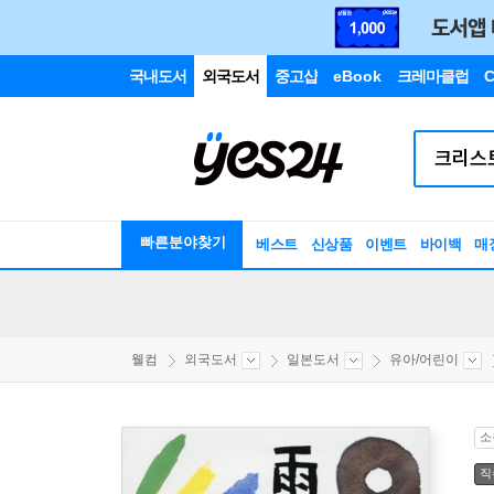
국내도서
외국도서
중고샵
eBook
크레마클럽
C
빠른분야찾기
베스트
신상품
이벤트
바이백
매
웰컴
외국도서
일본도서
유아/어린이
소
직