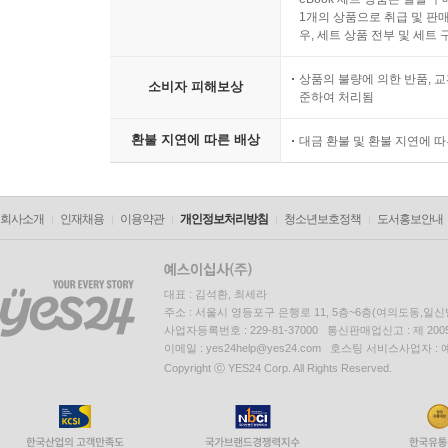
1개의 상품으로 취급 및 판매
우, 세트 상품 전부 및 세트
상품의 불량에 의한 반품, 교
소비자 피해보상
준하여 처리됨
환불 지연에 따른 배상
대금 환불 및 환불 지연에 
회사소개
인재채용
이용약관
개인정보처리방침
청소년보호정책
도서홍보안내
대표 : 김석환, 최세라
주소 : 서울시 영등포구 은행로 11, 5층~6층(여의도동,일신
사업자등록번호 : 229-81-37000 통신판매업신고 : 제 200
이메일 : yes24help@yes24.com 호스팅 서비스사업자 :
Copyright ⓒ YES24 Corp. All Rights Reserved.