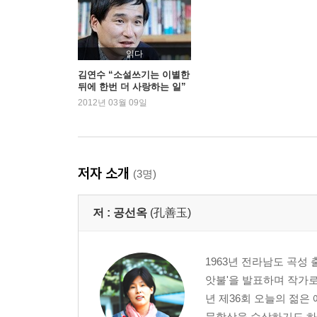
각 심사위원들의 중점적 심사평
김윤식 | 우주적 상상력
윤후명 | 고통을 예술로 승화시키는 법
읽다
권영민 | 인간의 고통을 서사적으로 해체하는 방법
김연수 “소설쓰기는 이별한
뒤에 한번 더 사랑하는 일”
조성기 | 부드럽게 자극하는 문체의 힘
- 『원더보이』
2012년 03월 09일
최 윤 | '고통'이라는 상존적 주제에 대한 상큼한 제
대상 수상 작가 김연수의 수상 소감과 문학적 자서
수상소감 | 두 개의 세계 사이에서 글쓰기
저자 소개
(3명)
문학적 자서전 | 이 세상 그 누구도 대신 써주지 않는
저 :
공선옥
(孔善玉)
김연수의 작품세계와 작가 김연수를 말한다
작품론 | 촛불의 기원
작가론 | 소통의 가치와 글쓰기의 윤리
1963년 전라남도 곡성
앗불'을 발표하며 작가로 
'이상문학상'의 취지와 선정 방법
년 제36회 오늘의 젊은
문학상을 수상하기도 하였