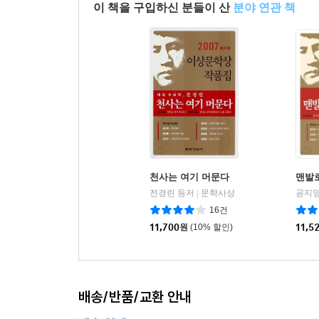
이 책을 구입하신 분들이 산
분야 연관 책
천사는 여기 머문다
맨발
전경린 등저
문학사상
공지영
|
16건
11,700
원
(10% 할인)
11,5
배송/반품/교환 안내