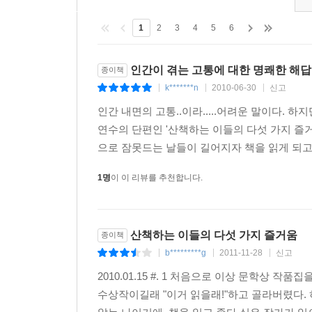
1
2
3
4
5
6
인간이 겪는 고통에 대한 명쾌한 해답
종이책
k*******n
2010-06-30
신고
|
|
|
인간 내면의 고통..이라.....어려운 말이다. 
연수의 단편인 '산책하는 이들의 다섯 가지 즐거
으로 잠못드는 날들이 길어지자 책을 읽게 되고,
1명
이 이 리뷰를 추천합니다.
산책하는 이들의 다섯 가지 즐거움
종이책
b*********g
2011-11-28
신고
|
|
|
2010.01.15 #. 1 처음으로 이상 문학상 
수상작이길래 "이거 읽을래!"하고 골라버렸다. 하