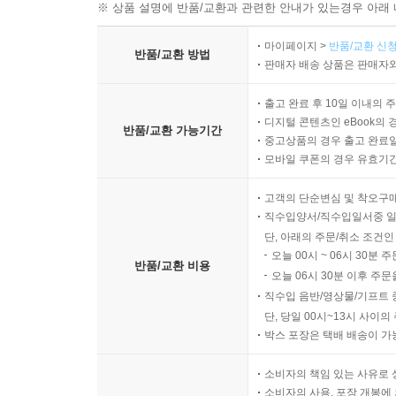
※ 상품 설명에 반품/교환과 관련한 안내가 있는경우 아래 
마이페이지 >
반품/교환 신청
반품/교환 방법
판매자 배송 상품은 판매자와
출고 완료 후 10일 이내의 
디지털 콘텐츠인 eBook의 
반품/교환 가능기간
중고상품의 경우 출고 완료일
모바일 쿠폰의 경우 유효기간(
고객의 단순변심 및 착오구
직수입양서/직수입일서중 일
단, 아래의 주문/취소 조건인
오늘 00시 ~ 06시 30분 
반품/교환 비용
오늘 06시 30분 이후 주문
직수입 음반/영상물/기프트 
단, 당일 00시~13시 사이
박스 포장은 택배 배송이 가
소비자의 책임 있는 사유로 
소비자의 사용, 포장 개봉에 