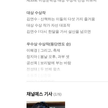
제33회 이상문학상 대상 수상작 선정 이유서
대상 수상작
김연수 - 산책하는 이들의 다섯 가지 즐거움
대상 수상 작가 자선 대표작
김연수 l 다시 한달을 가서 설산을 넘으면
우수상 수상작(등단연도 순)
이혜경 | 그리고, 축제
정지아 | 봄날 오후, 과부 셋
공선옥 | 보리밭에 부는 바람
전성태 | 두 번째 왈츠
조용호 | 신천옹
박민규 | 龍龍龍龍
윤이형 | 완전한 항해
채널예스 기사
(1개)
제33회 이상문학상 선정 경위와 총평