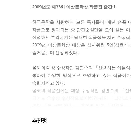
2009년도 제33회 이상문학상 작품집 출간!!
한국문학을 사랑하는 모든 독자들이 매년 손꼽아
작품으로 평가되는 중·단편소설만을 모아 싣는 이
선명하게 부각시키는 탁월한 작품성을 지닌 수상작으
2009년 이상문학상 대상은 심사위원 5인(김윤식
즐거움」이 선정되었다.
올해의 대상 수상작인 김연수의 「산책하는 이들의 
통하여 다양한 방식으로 조명하고 있는 작품이다
승화시키고 있다.
올해의 작품집에는 대상 수상작인 김연수의 「산
외에도 우수상 수상작으로 이혜경 씨의 「그리고, 축
씨의 「두 번째 왈츠」, 조용호 씨의 「신천옹」
돋보이는 작품들이 고루 포진해 읽는 재미와 맛을 
추천평
김연수의 「산책하는 이들의 다섯 가지 즐거움」, 