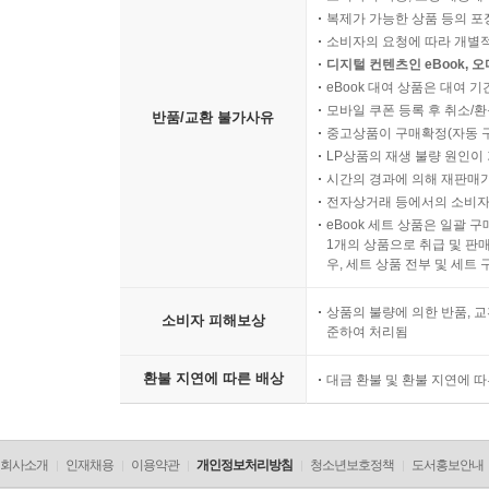
복제가 가능한 상품 등의 포장을 
소비자의 요청에 따라 개별
디지털 컨텐츠인 eBook, 
eBook 대여 상품은 대여 기
모바일 쿠폰 등록 후 취소/환
반품/교환 불가사유
중고상품이 구매확정(자동 
LP상품의 재생 불량 원인이 기
시간의 경과에 의해 재판매가
전자상거래 등에서의 소비자
eBook 세트 상품은 일괄 
1개의 상품으로 취급 및 판매
우, 세트 상품 전부 및 세트
상품의 불량에 의한 반품, 교
소비자 피해보상
준하여 처리됨
환불 지연에 따른 배상
대금 환불 및 환불 지연에 
회사소개
인재채용
이용약관
개인정보처리방침
청소년보호정책
도서홍보안내