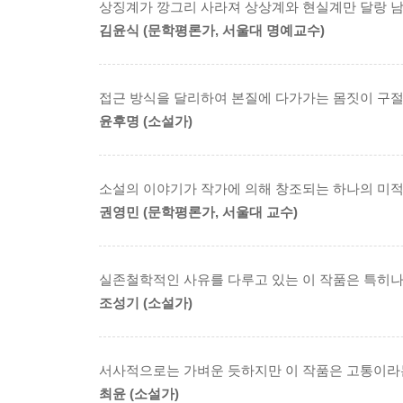
상징계가 깡그리 사라져 상상계와 현실계만 달랑 남
2008년 12월 15일 심사위원을 위촉한 후 심사 
김윤식 (문학평론가, 서울대 명예교수)
최종 심사가 열렸다. 심사위원으로는 비평가 김윤식
참여하였다.
작년 한 해 동안 발표된 중?단편소설 가운데 문학비
접근 방식을 달리하여 본질에 다가가는 몸짓이 구
예비심사 과정을 통과하여 최종심에 오른 작품은 다
윤후명 (소설가)
김연수 「산책하는 이들의 다섯 가지 즐거움」 / 이혜
전성태 「두 번째 왈츠」 / 조용호 「신천옹」/ 박민
소설의 이야기가 작가에 의해 창조되는 하나의 미적
권영민 (문학평론가, 서울대 교수)
대상 수상작을 결정하는 과정에서 김연수 씨의 
완결해놓은 점이 높이 평가되었으며, 박민규 씨
이혜경 씨의 「그리고, 축제」는 상처 드러내기와
실존철학적인 사유를 다루고 있는 이 작품은 특히나
판타지의 가능성에 대한 작가의 도전과 실험정신이
조성기 (소설가)
김연수 씨의 「산책하는 이들의 다섯 가지 즐거움」
대상 수상작 「산책하는 이들의 다섯 가지 즐거움
서사적으로는 가벼운 듯하지만 이 작품은 고통이라는
「산책하는 이들의 다섯 가지 즐거움」은 인간의 
최윤 (소설가)