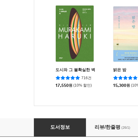
도시와 그 불확실한 벽
밝은 밤
716건
17,550
원
(10% 할인)
15,300
원
(10
산책하는 이들의 다섯 가지 즐거움
도서정보
리뷰/한줄평
(26/1)