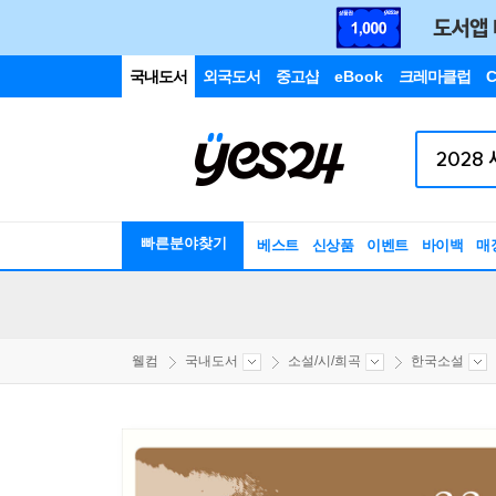
국내도서
외국도서
중고샵
eBook
크레마클럽
C
빠른분야찾기
베스트
신상품
이벤트
바이백
매
웰컴
국내도서
소설/시/희곡
한국소설