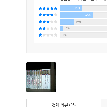
유년기 초상의 단면을 담담하게 풀어낸 작품
31%
전성태 「두 번째 왈츠」
46%
소설적 진지함과 작가의 성실함이 묻어나는 작품
19%
4%
조용호 「신천옹」
0%
섬세한 문장과 화자의 의식세계의 절묘한 조화
박민규 「龍龍龍龍」
현 세태를 비판한 풍자와 해학성이 돋보이는 작품
윤이형 「완전한 항해」
SF적 장르문학의 요소와 작가의 상?력이 이룬 성과
전체 리뷰
(26)