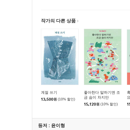
작가의 다른 상품
계절 쓰기
좋아한다 말하기엔 조
혹
금 숨이 차지만
요
13,500
원
(10% 할인)
15,120
원
(10% 할인)
1
등저 :
윤이형