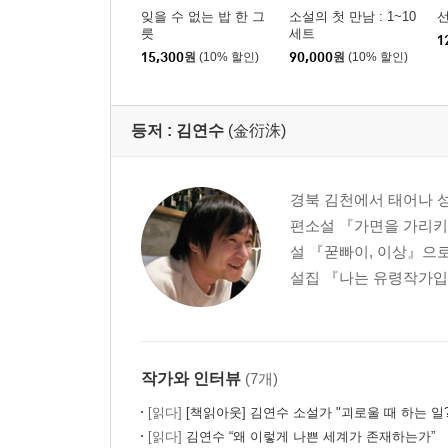
잊을 수 없는 밥 한 그
소설의 첫 만남 : 1~10
릇
세트
1
15,300
원
(10% 할인)
90,000
원
(10% 할인)
등저 :
김연수
(金衍洙)
경북 김천에서 태어나 성
편소설 『가면을 가리키
설 『꾿빠이, 이상』으로
설집 『나는 유령작가입니
작가와 인터뷰
(7개)
[읽다]
[책읽아웃] 김연수 소설가 "괴로울 때 하는 일? 시급하게 나무를 
[읽다]
김연수 “왜 이렇게 나쁜 세계가 존재하는가”