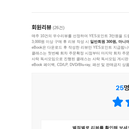
방식으로 조명하고 있다. 또한 고도의 서사 기법과
것은 인간의 삶에 내재하는 ‘고통’의 문제이다. 이
수도 있고 정신적인 것일 수도 있다. 또 이 작품에
것일 수도 있다. 이 소설은 이러한 인간의 고
회원리뷰
(26건)
구체화시킨다.
매주 10건의 우수리뷰를 선정하여 YES포인트 3만원을 드
3,000원 이상 구매 후 리뷰 작성 시
일반회원 300원, 마니아
eBook은 다운로드 후 작성한 리뷰만 YES포인트 지급됩니
2009년도 제33회 이상문학상 수상작
클래스는 첫번째 회차 주문확정 시점부터 마지막 회차 주문
대상 수상작 김연수 「산책하는 이들의 다섯 가지 
사락 독서모임으로 진행된 클래스는 사락 독서모임 게시판
eBook 페이백, CD/LP, DVD/Blu-ray, 패션 및 판매금
우수상 수상작(등단연도 순)
이혜경 「그리고, 축제」
드러내기와 감추기의 극적인 효과
25
명
정지아 「봄날 오후, 과부 셋」
노년기 여인들의 가을 햇살 같은 봄날의 이야기
공선옥 「보리밭에 부는 바람」
별점별로 리뷰를 확인해 보세