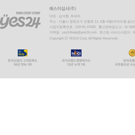
대표 : 김석환, 최세라
주소 : 서울시 영등포구 은행로 11, 5층~6층(여의도동,일신
사업자등록번호 : 229-81-37000 통신판매업신고 : 제 200
이메일 : yes24help@yes24.com 호스팅 서비스사업자 :
Copyright ⓒ YES24 Corp. All Rights Reserved.