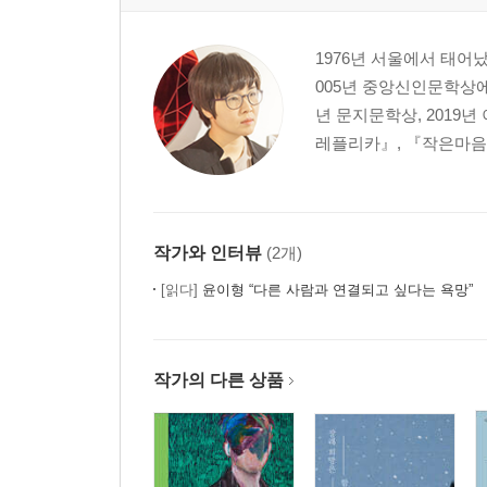
1976년 서울에서 태어
005년 중앙신인문학상에 
년 문지문학상, 2019
레플리카』, 『작은마음동
작가와 인터뷰
(2개)
[읽다]
윤이형 “다른 사람과 연결되고 싶다는 욕망”
작가의 다른 상품