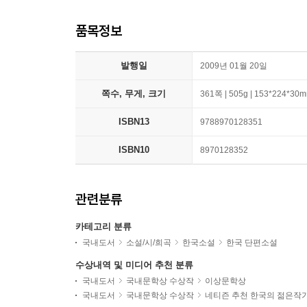
품목정보
발행일
2009년 01월 20일
쪽수, 무게, 크기
361쪽 | 505g | 153*224*30
ISBN13
9788970128351
ISBN10
8970128352
관련분류
카테고리 분류
국내도서
소설/시/희곡
한국소설
한국 단편소설
수상내역 및 미디어 추천 분류
국내도서
국내문학상 수상작
이상문학상
국내도서
국내문학상 수상작
네티즌 추천 한국의 젊은작