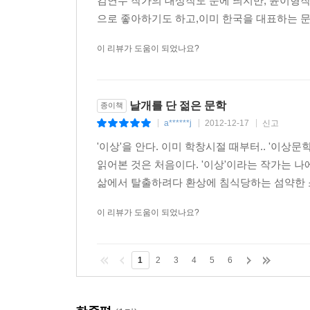
김연수 작가의 대상작도 눈에 띄지만, 윤이형작
으로 좋아하기도 하고,이미 한국을 대표하는 문
이 리뷰가 도움이 되었나요?
날개를 단 젊은 문학
종이책
a******j
2012-12-17
신고
|
|
|
'이상'을 안다. 이미 학창시절 때부터.. '이상
읽어본 것은 처음이다. '이상'이라는 작가는 나
삶에서 탈출하려다 환상에 침식당하는 섬약한 소년
이 리뷰가 도움이 되었나요?
1
2
3
4
5
6