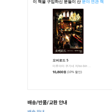
이 책을 구입하신 분들이 산
분야 연관 책
오버로드 5
마루야마 쿠가네 저/so-bin 그림/김완 역
영
|
10,800
원
(10% 할인)
배송/반품/교환 안내
배송 안내