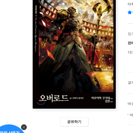
마
정
판
Y
결
배
배
공유하기