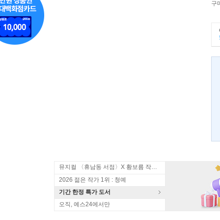
구
뮤지컬 〈휴남동 서점〉X 황보름 작가 북토크
2026 젊은 작가 1위 : 청예
기간 한정 특가 도서
오직, 예스24에서만