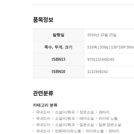
품목정보
발행일
2016년 10월 25일
쪽수, 무게, 크기
518쪽 | 558g | 130*189*30
ISBN13
9791131949245
ISBN10
1131949242
관련분류
카테고리 분류
국내도서
소설/시/희곡
장르소설
판타지
국내도서
소설/시/희곡
테마소설
라이트 노벨
국내도서
소설/시/희곡
일본소설
일본 장편소설
국내도서
만화/라이트노벨
라이트노벨
판타지