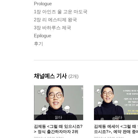
Prologue
1장 아인즈 울 고운 마도국
2장 리 에스티제 왕국
3장 바하루스 제국
Epilogue
후기
채널예스 기사
(2개)
읽다
읽다
김제동 <그럴 때 있으시죠?
김제동 에세이 <그럴 때
> 정식 출간하자마자 2위
으시죠?>, 예약 판매 중에
위 기록