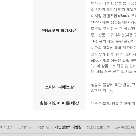
복제가 가능한 상품 등의 포장을 
소비자의 요청에 따라 개별
디지털 컨텐츠인 eBook, 
eBook 대여 상품은 대여 기
모바일 쿠폰 등록 후 취소/환
반품/교환 불가사유
중고상품이 구매확정(자동 
LP상품의 재생 불량 원인이 기
시간의 경과에 의해 재판매가
전자상거래 등에서의 소비자
eBook 세트 상품은 일괄 
1개의 상품으로 취급 및 판매
우, 세트 상품 전부 및 세트
상품의 불량에 의한 반품, 교
소비자 피해보상
준하여 처리됨
환불 지연에 따른 배상
대금 환불 및 환불 지연에 
회사소개
인재채용
이용약관
개인정보처리방침
청소년보호정책
도서홍보안내