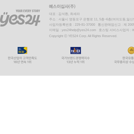
대표 : 김석환, 최세라
주소 : 서울시 영등포구 은행로 11, 5층~6층(여의도동,일신
사업자등록번호 : 229-81-37000 통신판매업신고 : 제 200
이메일 : yes24help@yes24.com 호스팅 서비스사업자 :
Copyright ⓒ YES24 Corp. All Rights Reserved.