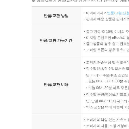
※ 상품 설명에 반품/교환과 관련한 안내가 있는경우 아래 
마이페이지 >
반품/교환 신청
반품/교환 방법
판매자 배송 상품은 판매자와
출고 완료 후 10일 이내의 
디지털 콘텐츠인 eBook의 
반품/교환 가능기간
중고상품의 경우 출고 완료일
모바일 쿠폰의 경우 유효기간(
고객의 단순변심 및 착오구
직수입양서/직수입일서중 일
단, 아래의 주문/취소 조건인
오늘 00시 ~ 06시 30분 
반품/교환 비용
오늘 06시 30분 이후 주문
직수입 음반/영상물/기프트 
단, 당일 00시~13시 사이
박스 포장은 택배 배송이 가
소비자의 책임 있는 사유로 
소비자의 사용, 포장 개봉에 