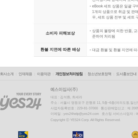
eBook 세트 상품은 일괄 
1개의 상품으로 취급 및 판매
우, 세트 상품 전부 및 세트
상품의 불량에 의한 반품, 교
소비자 피해보상
준하여 처리됨
환불 지연에 따른 배상
대금 환불 및 환불 지연에 
회사소개
인재채용
이용약관
개인정보처리방침
청소년보호정책
도서홍보안내
대표 : 김석환, 최세라
주소 : 서울시 영등포구 은행로 11, 5층~6층(여의도동,일신
사업자등록번호 : 229-81-37000 통신판매업신고 : 제 200
이메일 : yes24help@yes24.com 호스팅 서비스사업자 :
Copyright ⓒ YES24 Corp. All Rights Reserved.