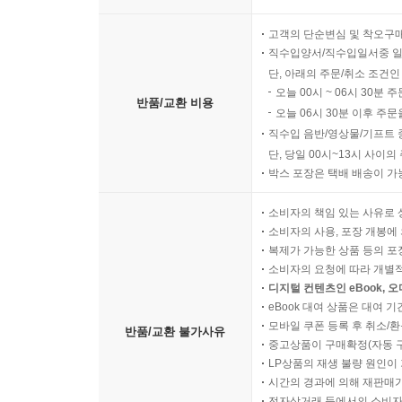
고객의 단순변심 및 착오구
직수입양서/직수입일서중 일
단, 아래의 주문/취소 조건인
오늘 00시 ~ 06시 30분 
반품/교환 비용
오늘 06시 30분 이후 주문
직수입 음반/영상물/기프트 
단, 당일 00시~13시 사이
박스 포장은 택배 배송이 가
소비자의 책임 있는 사유로 
소비자의 사용, 포장 개봉에 
복제가 가능한 상품 등의 포장을 
소비자의 요청에 따라 개별
디지털 컨텐츠인 eBook, 
eBook 대여 상품은 대여 기
모바일 쿠폰 등록 후 취소/환
반품/교환 불가사유
중고상품이 구매확정(자동 
LP상품의 재생 불량 원인이 기
시간의 경과에 의해 재판매가
전자상거래 등에서의 소비자