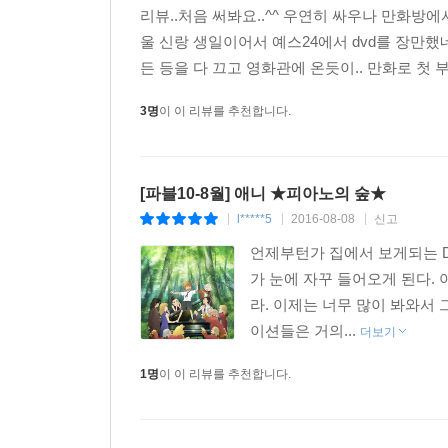
리뷰..처음 써봐요..^^ 우연히 싸우나 만화방에
울 신랑 생일이어서 예스24에서 dvd를 장만했네
든 등을 다 끄고 영화관에 온듯이.. 만화로 첫 부
3명
이 이 리뷰를 추천합니다.
[파블10-8월] 애니 ★피아노의 숲★
l*****5
2016-08-08
신고
|
|
|
언제부턴가 집에서 보게되는 D
가 눈에 자꾸 들어오게 된다.
라. 이제는 너무 많이 봐와서
이션들은 거의...
더보기
1명
이 이 리뷰를 추천합니다.