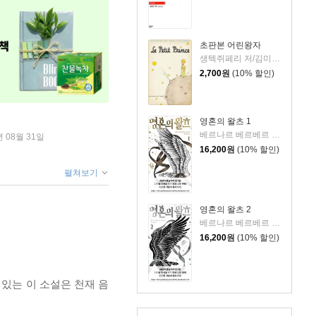
초판본 어린왕자
생텍쥐페리 저/김미정 역
2,700
원
(10% 할인)
영혼의 왈츠 1
베르나르 베르베르 저/전미연 역
년 08월 31일
16,200
원
(10% 할인)
펼쳐보기
영혼의 왈츠 2
베르나르 베르베르 저/전미연 역
16,200
원
(10% 할인)
있는 이 소설은 천재 음