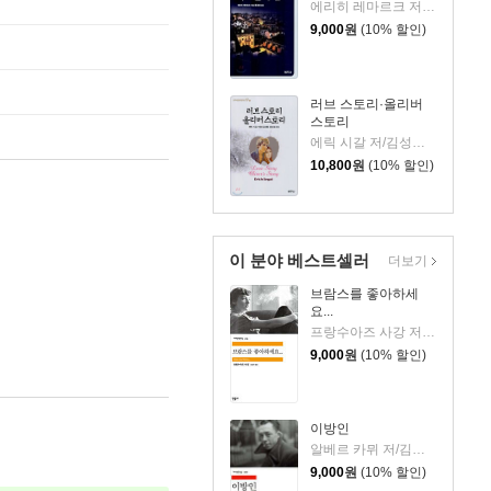
에리히 레마르크 저/홍경호 역
9,000
원
(10% 할인)
러브 스토리·올리버
스토리
에릭 시갈 저/김성렬,홍성표 공역
10,800
원
(10% 할인)
이 분야 베스트셀러
더보기
브람스를 좋아하세
요...
프랑수아즈 사강 저/김남주 역
9,000
원
(10% 할인)
이방인
알베르 카뮈 저/김화영 역
9,000
원
(10% 할인)