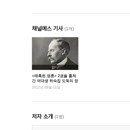
채널예스 기사
(1개)
읽다
<매혹된 영혼> 2권을 훔쳐
간 여대생 하숙집 도둑의 정
체는?
2012년 08월 01일
저자 소개
(1명)