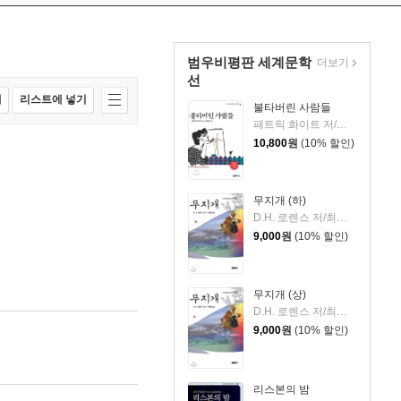
범우비평판 세계문학
더보기
선
매
리스트에 넣기
불타버린 사람들
패트릭 화이트 저/이종욱 역
10,800
원
(10% 할인)
무지개 (하)
D.H. 로렌스 저/최인자 역
9,000
원
(10% 할인)
무지개 (상)
D.H. 로렌스 저/최인자 역
9,000
원
(10% 할인)
리스본의 밤