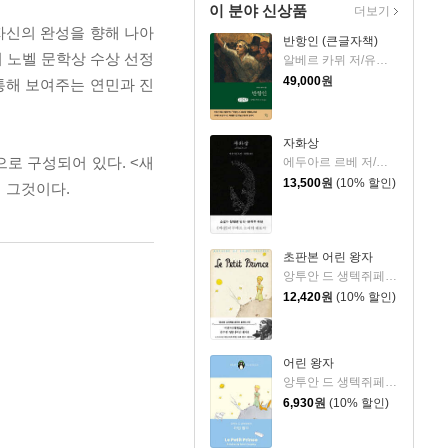
이 분야 신상품
더보기
자신의 완성을 향해 나아
반항인 (큰글자책)
 노벨 문학상 수상 선정
알베르 카뮈 저/유기환 역
49,000
원
통해 보여주는 연민과 진
자화상
으로 구성되어 있다. <새
에두아르 르베 저/정영문 역
13,500
원
(10% 할인)
이 그것이다.
초판본 어린 왕자
앙투안 드 생텍쥐페리 저/김미정 역
12,420
원
(10% 할인)
어린 왕자
앙투안 드 생텍쥐페리 저/김미정 역
6,930
원
(10% 할인)