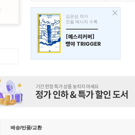
김은성 작가
친필 메시지 수록
---------------
[예스리커버]
빵야 TRIGGER
배송/반품/교환