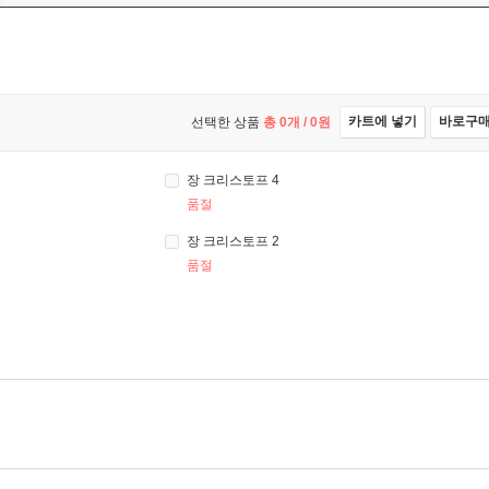
카트에 넣기
바로구
선택한 상품
총
0
개 /
0
원
장 크리스토프 4
품절
장 크리스토프 2
품절