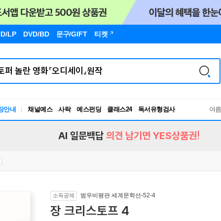
D/LP
DVD/BD
문구
/GIFT
티켓
장안내
채널예스
사락
예스펀딩
클래스24
독서유형검사
여
RBTI Lab
독서유형검사
AI 일문백답
의견 남기면 YES상품권!
범우비평판 세계문학선-52-4
소득공제
장 크리스토프 4