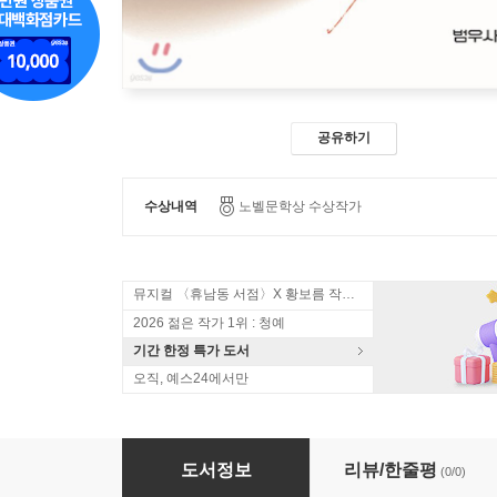
공유하기
수상내역
노벨문학상 수상작가
뮤지컬 〈휴남동 서점〉X 황보름 작가 북토크
2026 젊은 작가 1위 : 청예
기간 한정 특가 도서
오직, 예스24에서만
장 크리스토프 4
도서정보
리뷰/한줄평
(0/0)