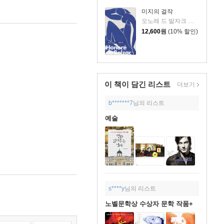
미지의 걸작
오노레 드 발자크 저/박명숙 역
12,600
원
(10% 할인)
이 책이 담긴
리스트
더보기
b*******7
님의 리스트
예술
s****y
님의 리스트
노벨문학상 수상자 문학 작품+