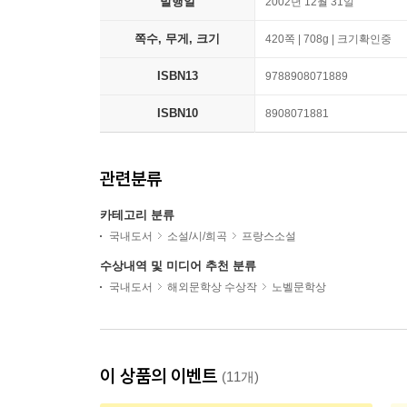
발행일
2002년 12월 31일
쪽수, 무게, 크기
420쪽 | 708g | 크기확인중
ISBN13
9788908071889
ISBN10
8908071881
관련분류
카테고리 분류
국내도서
소설/시/희곡
프랑스소설
수상내역 및 미디어 추천 분류
국내도서
해외문학상 수상작
노벨문학상
이 상품의 이벤트
(11개)