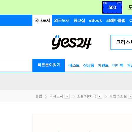
국내도서
외국도서
중고샵
eBook
크레마클럽
C
빠른분야찾기
베스트
신상품
이벤트
바이백
매
웰컴
국내도서
소설/시/희곡
프랑스소설