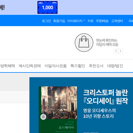
로그인
회원가입
마이페이지
카트
주문/배송
고객센터
Gl
름방학혜택
예사단독판매
이달의사은품
특가할인
추천도서
대량/법인